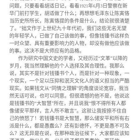
问题，只要看看胡适日记，看看
年
月
日警察在新
1921
6
3
华门前打学生，胡适做了什么；再想想毛泽东让陈寅恪
当历史所所长，陈寅恪提的条件是什么，结论就很清楚
了。”拙文作于上世纪九十年代初，我们这些无名无望
的年轻学人，已做了自己该做的事，但像钱锺书这样负
一时众望、具有重要影响力的人物，却没有做他应该做
的事。这决不是大师应有的品格。
作为研究中国文史的学者，又经历过“文革”以降的
岁月，我当然理解他的个人选择及其合理性。我那么
说，其实不是针对钱锺书个人，而是针对一种现象，一
个现实，一个足以压抑和泯灭文化人的道义担当的严酷
现实。如果钱文从“同情之理解”的角度谈论宽容，我当
然无话可说，也可以同意。但很遗憾的他不是，他说这
是钱锺书的“大智慧”所在，并且说我“恨不得所有人都
像储安平那样，言人所不敢言”。这就让我按捺不住自
己的愤怒了！若钱锺书是大智慧，那么储安平和所有右
派是什么，都是愚蠢么？还有彭德怀，不更是愚不可及
么？这无异是在说，在那种政治征候下，大家都应该知