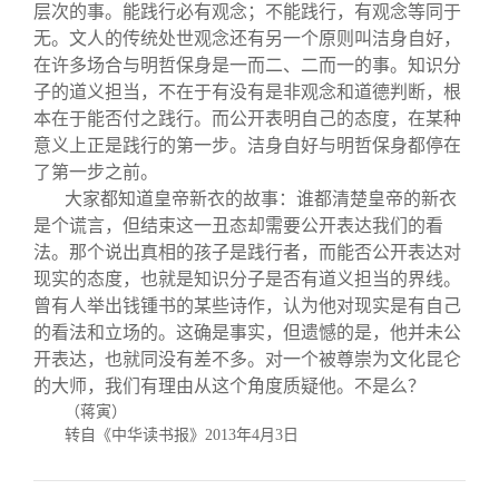
层次的事。能践行必有观念；不能践行，有观念等同于
无。文人的传统处世观念还有另一个原则叫洁身自好，
在许多场合与明哲保身是一而二、二而一的事。知识分
子的道义担当，不在于有没有是非观念和道德判断，根
本在于能否付之践行。而公开表明自己的态度，在某种
意义上正是践行的第一步。洁身自好与明哲保身都停在
了第一步之前。
大家都知道皇帝新衣的故事：谁都清楚皇帝的新衣
是个谎言，但结束这一丑态却需要公开表达我们的看
法。那个说出真相的孩子是践行者，而能否公开表达对
现实的态度，也就是知识分子是否有道义担当的界线。
曾有人举出钱锺书的某些诗作，认为他对现实是有自己
的看法和立场的。这确是事实，但遗憾的是，他并未公
开表达，也就同没有差不多。对一个被尊崇为文化昆仑
的大师，我们有理由从这个角度质疑他。不是么？
（蒋寅）
转自《中华读书报》
2013
年
4
月
3
日