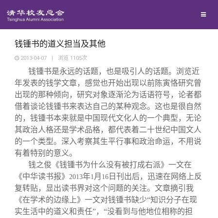
兴趣群体
捐赠方法
我要订阅
清华故事
西南联大校友会
义工计划
新媒体平台
青春风采
钱锺书的道义担当及其他
2013-04-07
|
浏览
1105
次
钱锺书是永远的话题，也是吸引人的话题。浏览近
校友文苑
年发表的钱学文章，感觉也开始出现以前陈寅恪研究曾
出现的那种倾向，研究对象逐渐沦为话语符号，论者都
校友讲坛
借着谈论钱锺书来表达自己的某种观念。这也是很自然
的，钱锺书本来就是中国现代文化人的一个典型，无论
其政治人格还是学术品格，都代表着二十世纪中国文人
校友视界
的一个类型。深入考察其生平行事和政治命运，不用说
有着特别的意义。
校友服务
钱之俊《钱锺书为什么没有被打成右派》一文在
《中华读书报》
年
月
日刊出后，迅速在网络上反
2013
1
16
复转贴，显出读书界对这个问题的关注。文章摘引我
校友总会
终身学习
《在学术的边缘上》一文对钱锺书缺少“知识分子在现
实生活中的道义和责任”，“没看到与他地位相称的担