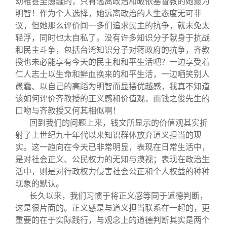
幼稚甚至愚蠢的，只有逃离政治和皈依基督教的她最为
明智！作为个人选择，她远离政治的人生态度无可非
议，但她那么评价闻一多们追求民主的抗争，就未免太
轻浮，同时也太自私了。没有许多知识分子献身于抗战
和民主斗争，包括台湾知识分子对蒋政府的抗争，齐教
授也未必能享有今天的民主和和平生活吧？一边享受着
仁人志士以生命和鲜血换来的和平生活，一边哂笑别人
愚蠢、以自己的高蹈为明智而显摆优越感，我真不知道
该如何评价齐教授的正义感和价值观，而钱之俊先生的
口吻与齐教授又何其相似啊！
回到我们的问题上来，钱文所显示的价值观其实折
射了上世纪九十年代以来知识群体放弃道义担当的现
实。这一趋向在今天已非常明显，表现在日常生活中，
是对社会正义、公民权力的无知与漠视；表现在政治生
活中，则是对行政权力侵害社会公正和个人权益的种种
现象的默认。
长久以来，我们习惯于将正义感等同于道德判断，
这是很片面的。正义感是与道义担当联系在一起的，更
重要的在于实际践行，与观念上的道德判断其实是两个