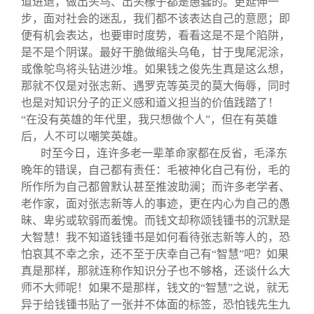
道进退，做出头鸟、出头椽子都是愚蠢的。更延伸一
步，面对社会的迷乱，我们都不该表达自己的意愿；即
便有机会表达，也要审时度势，看看这是不是个陷阱，
是不是个阴谋。最好干脆做缩头乌龟，甘于曳尾泥涂，
或像鸵鸟将头钻进沙堆。如果钱之俊先生真是这么想，
那就不仅是对张志新、遇罗克等英灵的莫大侮辱，同时
也是对知识分子的正义感和道义担当的价值践踏了！
“在没有英雄的年代里，我只想做个人”，但在有英雄
后，人不可以嘲笑英雄。
时至今日，连许多老一辈革命家都在反省，毛泽东
晚年的错误，自己都有责任：毛被神化自己有份，毛的
所作所为自己都曾默认甚至推波助澜；而许多老学者、
老作家，面对张志新等人的事迹，更在内心为自己的愚
昧、卑劣或软弱而羞愧。而钱文却称颂钱锺书的沉默是
大智慧！我不知道钱锺书是如何看待张志新等人的，恐
怕哀其不幸之余，还不至于庆幸自己有“智慧”吧？如果
真是那样，那就连称作知识分子也不够格，还谈什么大
师不大师呢！如果不是那样，钱文的“智慧”之说，就无
异于给钱锺书贴了一张并不体面的标签，恐怕钱先生九