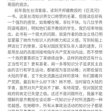
蒂固的观念。
前年我在台湾客座，读到齐邦媛教授的《巨流河》
一书。这是台湾知识界交口称赞的名著，但我读后却有
一个强烈的感觉，如骨鲠在喉，非吐不快。与几位学界
同道喝酒时，明知他们是齐教授的学生，我仍坦率地指
出，此书有一个很大的问题，就是作者的政治立场已明
显蒙蔽了她作为知识人的判断力和正义感。写到轮船上
押送壮丁的惨景，没有对国民党军队非人道的谴责，只
是用反战的态度间接地指斥共产党发动内战，而不想想
一个政府要靠抓壮丁来继续战争，这样的政府还有什么
正当性可言？更有甚者，闻一多等知识分子追求民主自
由的言行和学生运动，都被视为盲目幼稚；对那些留在
大陆的学者，言下处处流露出这样的意味：你们跟着共
产党跑，最后有什么好下场？她不想，当时留在大陆的
学者，虽然对共产党尚不了解、有待观望，但对国民党
政府则肯定已失望之极。这还不是问题所在，我最不能
理解的是齐教授在谈论那一代知识分子时所流露的一种
优越感。在她眼中，所有从事政治活动的知识分子都是