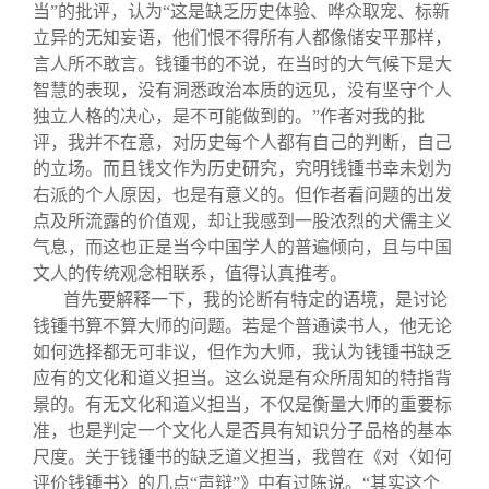
关闭
信息化服务
总会简介
当”的批评，认为“这是缺乏历史体验、哗众取宠、标新
立异的无知妄语，他们恨不得所有人都像储安平那样，
言人所不敢言。钱锺书的不说，在当时的大气候下是大
三创大赛
会长致辞
智慧的表现，没有洞悉政治本质的远见，没有坚守个人
独立人格的决心，是不可能做到的。”作者对我的批
实用信息
总会章程
评，我并不在意，对历史每个人都有自己的判断，自己
的立场。而且钱文作为历史研究，究明钱锺书幸未划为
右派的个人原因，也是有意义的。但作者看问题的出发
理事会名单
点及所流露的价值观，却让我感到一股浓烈的犬儒主义
气息，而这也正是当今中国学人的普遍倾向，且与中国
制度法规
文人的传统观念相联系，值得认真推考。
首先要解释一下，我的论断有特定的语境，是讨论
钱锺书算不算大师的问题。若是个普通读书人，他无论
联系我们
如何选择都无可非议，但作为大师，我认为钱锺书缺乏
应有的文化和道义担当。这么说是有众所周知的特指背
景的。有无文化和道义担当，不仅是衡量大师的重要标
准，也是判定一个文化人是否具有知识分子品格的基本
尺度。关于钱锺书的缺乏道义担当，我曾在《对〈如何
评价钱锺书〉的几点“声辩”》中有过陈说。“其实这个