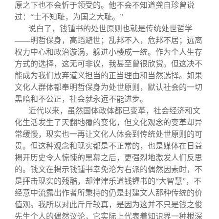
原之下也不会忻于领受的。他不会不知道龚自珍曾说
过：“士不知耻，为国之大耻。”
说白了，钱锺书的处世原则也就是传统处世哲学
——明哲保身，高蹈避世；乱邦不入，危邦不居；远离
权力中心和政治漩涡，躲进小楼成一统。作为个人生存
方式的选择，这无可非议，我甚至曾很欣赏。但这决不
能成为我们放弃道义担当的正当理由和当然选择。如果
文化人群体都奉明哲保身为处世原则，默认社会的一切
黑暗和不公正，社会就永远不能进步。
近代以来，虽然国体政体都已变革，社会经济和文
化生活发生了天翻地覆的变化，但文化观念的变革却异
常缓慢，现实也一再让文化人体会到传统处世原则的可
贵。但这种观念和现实都是不正常的，也是媒体在日益
揭开历史令人惊悚的黑幕之后，更强烈地激发人们反思
的。钱文在揭示钱锺书幸免沦为右派的偶然因素时，不
是抨击现实的残酷，却津津乐道钱锺书的“大智慧”，不
经意中流露出作者所秉持的仍是封建文人那种传统的价
值观。我所以对此斤斤较真，是因为这并不只是钱之俊
先生个人的偶然议论，它实际上代表着知识界一种根深