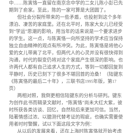
中……陈寅恪一直留在南京念中学的二女儿陈小彭已先
期到了俞家。至此，陈的一家可算是大团圆了。
但社会分裂所带来的一些矛盾，也投射到这个多年
漂泊、凄苦的家庭里。还在北平时，陈家大女儿已经受
到“学运”思潮的影响，用当年的话来说是一个要求进步
的学生。这一点，与陈寅恪一向所坚持的学术应当保持
独立自由精神的观点有所冲突。为此，陈寅恪是将他心
爱的女儿带离了北平，但两代人的心灵并没有很快得到
沟通，时代的裂变仍将对这个家庭产生很深的影响。也
许两代人都有自己追求人生的方式，等到一切都回复到
平静时，历史已刻下了很多不堪回首的沧桑！（陆键东
《陈寅恪的最后二十年》，三联书店
年版，第
1995
17
页）
两相对照，我倒更相信陆键东的分析与研判。键东
为创作此书而辑录文献时，“陈寅恪”尚未大红大紫，彼
时所获各类访谈、回忆，自然较后来更加可信。当然，
陆著情感过浓、以臆测代替考证的瑕疵，也确实需要使
用者时时警醒，试以下面这段文字为例：
从以后的发展来看，还在上海时陈寅恪就开始考虑