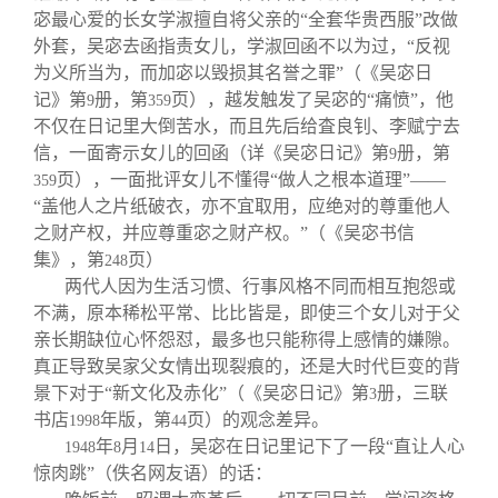
宓最心爱的长女学淑擅自将父亲的“全套华贵西服”改做
外套，吴宓去函指责女儿，学淑回函不以为过，“反视
为义所当为，而加宓以毁损其名誉之罪”（《吴宓日
记》第
册，第
页），越发触发了吴宓的“痛愤”，他
9
359
不仅在日记里大倒苦水，而且先后给査良钊、李赋宁去
信，一面寄示女儿的回函（详《吴宓日记》第
册，第
9
页），一面批评女儿不懂得“做人之根本道理”——
359
“盖他人之片纸破衣，亦不宜取用，应绝对的尊重他人
之财产权，并应尊重宓之财产权。”（《吴宓书信
集》，第
页）
248
两代人因为生活习惯、行事风格不同而相互抱怨或
不满，原本稀松平常、比比皆是，即使三个女儿对于父
亲长期缺位心怀怨怼，最多也只能称得上感情的嫌隙。
真正导致吴家父女情出现裂痕的，还是大时代巨变的背
景下对于“新文化及赤化”（《吴宓日记》第
册，三联
3
书店
年版，第
页）的观念差异。
1998
44
年
月
日，吴宓在日记里记下了一段“直让人心
1948
8
14
惊肉跳”（佚名网友语）的话：