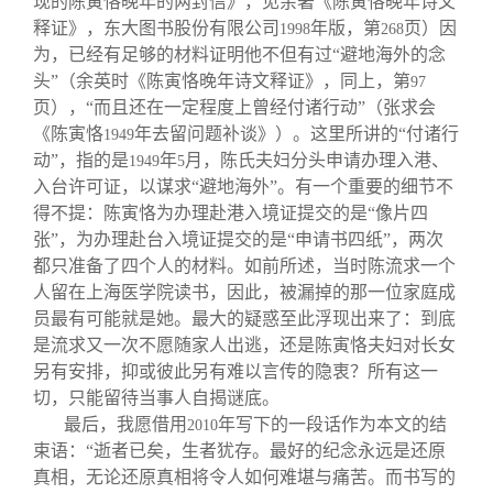
现的陈寅恪晚年的两封信》，见余著《陈寅恪晚年诗文
释证》，东大图书股份有限公司
年版，第
页）因
1998
268
为，已经有足够的材料证明他不但有过“避地海外的念
头”（余英时《陈寅恪晚年诗文释证》，同上，第
97
页），“而且还在一定程度上曾经付诸行动”（张求会
《陈寅恪
年去留问题补谈》）。这里所讲的“付诸行
1949
动”，指的是
年
月，陈氏夫妇分头申请办理入港、
1949
5
入台许可证，以谋求“避地海外”。有一个重要的细节不
得不提：陈寅恪为办理赴港入境证提交的是“像片四
张”，为办理赴台入境证提交的是“申请书四纸”，两次
都只准备了四个人的材料。如前所述，当时陈流求一个
人留在上海医学院读书，因此，被漏掉的那一位家庭成
员最有可能就是她。最大的疑惑至此浮现出来了：到底
是流求又一次不愿随家人出逃，还是陈寅恪夫妇对长女
另有安排，抑或彼此另有难以言传的隐衷？所有这一
切，只能留待当事人自揭谜底。
最后，我愿借用
年写下的一段话作为本文的结
2010
束语：“逝者已矣，生者犹存。最好的纪念永远是还原
真相，无论还原真相将令人如何难堪与痛苦。而书写的