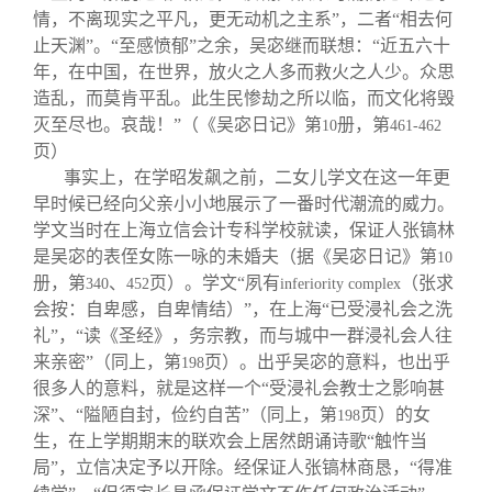
情，不离现实之平凡，更无动机之主系”，二者“相去何
止天渊”。“至感愤郁”之余，吴宓继而联想：“近五六十
年，在中国，在世界，放火之人多而救火之人少。众思
造乱，而莫肯平乱。此生民惨劫之所以临，而文化将毁
灭至尽也。哀哉！”（《吴宓日记》第
册，第
10
461-462
页）
事实上，在学昭发飙之前，二女儿学文在这一年更
早时候已经向父亲小小地展示了一番时代潮流的威力。
学文当时在上海立信会计专科学校就读，保证人张镐林
是吴宓的表侄女陈一咏的未婚夫（据《吴宓日记》第
10
册，第
、
页）。学文“夙有
（张求
340
452
inferiority complex
会按：自卑感，自卑情结）”，在上海“已受浸礼会之洗
礼”，“读《圣经》，务宗教，而与城中一群浸礼会人往
来亲密”（同上，第
页）。出乎吴宓的意料，也出乎
198
很多人的意料，就是这样一个“受浸礼会教士之影响甚
深”、“隘陋自封，俭约自苦”（同上，第
页）的女
198
生，在上学期期末的联欢会上居然朗诵诗歌“触忤当
局”，立信决定予以开除。经保证人张镐林商恳，“得准