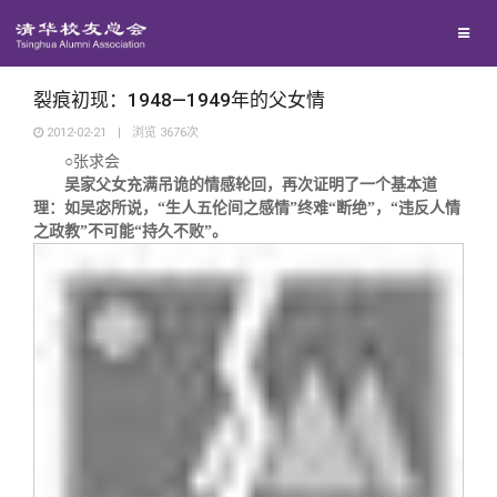
兴趣群体
捐赠方法
我要订阅
清华故事
西南联大校友会
义工计划
新媒体平台
青春风采
裂痕初现：1948—1949年的父女情
2012-02-21
|
浏览
3676
次
○张求会
校友文苑
吴家父女充满吊诡的情感轮回，再次证明了一个基本道
理：如吴宓所说，“生人五伦间之感情”终难“断绝”，“违反人情
校友讲坛
之政教”不可能“持久不败”。
校友视界
校友服务
校友总会
终身学习