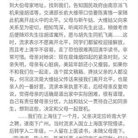
到大伯母家地址，找到我们，告知国民政府由南京派飞
机来接胡适等，交通部长俞大维带口信要陈寅恪一家随
此机离开战火中的北平。父母与新午姑、大维姑父向来
关系至为密切，相知笃深，听闻邓先生此话，稍做考虑
后便随邓先生往胡适寓所，愿与胡先生同机飞离……这
时，流求表示不愿离开北平，同学们都留校迎接解放，
而且考上清华不容易，走了恐怕很难再回清华读书，非
常可惜。母亲对她说：现在是烽烟四起的紧急时刻，父
亲失明，母亲有心脏病，美延年龄还小又瘦弱，如果你
不和我们在一起走，连个提文稿箱、搀扶父亲的人都没
有，何况这次是大维姑父传话来接我们离开北平，也是
亲人的一番好意。流求本来执意不走，后经母亲反复劝
说，觉得母亲的话确是道出家中实际困难，很有道理，
自己有责任替母亲分忧，九姑和姑父一贯待自己如同亲
生，想到这些，决定和父母一起登机。
……我们在上海住了一个月，父亲决定应岭南大学
之聘，遂南下广州。当时流求入国立上海医学院借读，
后转学入二年级，一人留在上医读书，未随父母南下。