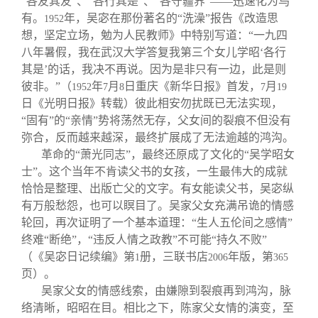
“各友其友”、“各行其是”、“各守疆界”——迅速化为乌
有。
年，吴宓在那份著名的“洗澡”报告《改造思
1952
想，坚定立场，勉为人民教师》中特别写道：“一九四
八年暑假，我在武汉大学答复我第三个女儿学昭‘各行
其是’的话，我决不再说。因为是非只有一边，此是则
彼非。”（
年
月
日重庆《新华日报》首发，
月
1952
7
8
7
19
日《光明日报》转载）彼此相安勿扰既已无法实现，
“固有”的“亲情”势将荡然无存，父女间的裂痕不但没有
弥合，反而越来越深，最终扩展成了无法逾越的鸿沟。
革命的“萧光同志”，最终还原成了文化的“吴学昭女
士”。这个当年不肯读父书的女孩，一生最伟大的成就
恰恰是整理、出版亡父的文字。有女能读父书，吴宓纵
有万般愁怨，也可以瞑目了。吴家父女充满吊诡的情感
轮回，再次证明了一个基本道理：“生人五伦间之感情”
终难“断绝”，“违反人情之政教”不可能“持久不败”
（《吴宓日记续编》第
册，三联书店
年版，第
1
2006
365
页）。
吴家父女的情感线索，由嫌隙到裂痕再到鸿沟，脉
络清晰，昭昭在目。相比之下，陈家父女情的演变，至