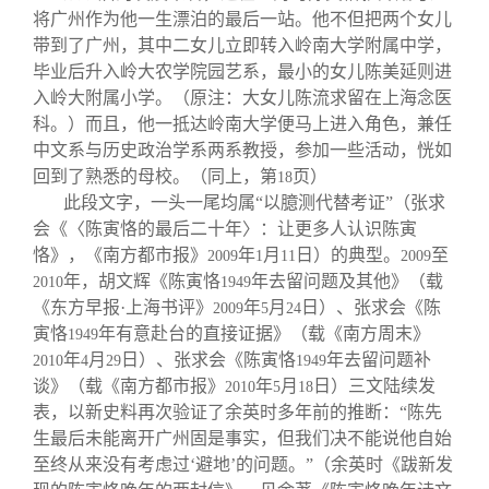
将广州作为他一生漂泊的最后一站。他不但把两个女儿
带到了广州，其中二女儿立即转入岭南大学附属中学，
毕业后升入岭大农学院园艺系，最小的女儿陈美延则进
入岭大附属小学。（原注：大女儿陈流求留在上海念医
科。）而且，他一抵达岭南大学便马上进入角色，兼任
中文系与历史政治学系两系教授，参加一些活动，恍如
回到了熟悉的母校。（同上，第
页）
18
此段文字，一头一尾均属“以臆测代替考证”（张求
会《〈陈寅恪的最后二十年〉：让更多人认识陈寅
恪》，《南方都市报》
年
月
日）的典型。
至
2009
1
11
2009
年，胡文辉《陈寅恪
年去留问题及其他》（载
2010
1949
《东方早报·上海书评》
年
月
日）、张求会《陈
2009
5
24
寅恪
年有意赴台的直接证据》（载《南方周末》
1949
年
月
日）、张求会《陈寅恪
年去留问题补
2010
4
29
1949
谈》（载《南方都市报》
年
月
日）三文陆续发
2010
5
18
表，以新史料再次验证了余英时多年前的推断：“陈先
生最后未能离开广州固是事实，但我们决不能说他自始
至终从来没有考虑过‘避地’的问题。”（余英时《跋新发