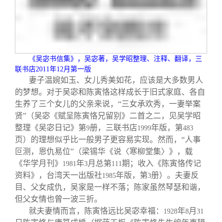
关闭
信息化服务
总会简介
三创大赛
会长致辞
《吴宓书信集》，吴宓著，吴学昭整理、注释、翻译，三
实用信息
总会章程
联书店
2011
年
12
月第一版
妻子温婉如玉、女儿秀美如花，应该是大多数男人
的梦想。对于吴宓和陈寅恪这样成长于旧式家庭、各自
理事会名单
生养了三个女儿的父亲来说，“三女承欢秀，一妻举案
贤”（吴宓《赋呈陈寅恪兄留别》二首之二，见吴学昭
制度法规
整理《吴宓日记》第
册，三联书店
年版，第
9
1999
483
页）的理想似乎比一般男子更容易实现。然而，“人事
叵测，恩仇易位”（梁锡华《说〈寒柳堂集〉》，载
联系我们
《华学月刊》
年
月总第
期；收入《陈寅恪传记
1981
3
111
资料》，台湾天一出版社
年版，第
册）。夫妻反
1985
3
目、父女成仇，吴家是一样不落；陈家虽然琴瑟和谐，
但父女情也曾一波三折。
就夫妻情而言，陈寅恪远比吴宓幸福：
年
月
1928
8
31