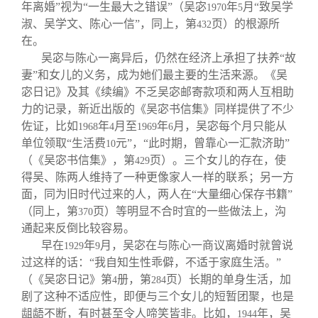
年离婚”视为“一生最大之错误”（吴宓
年
月“致吴学
1970
5
淑、吴学文、陈心一信”，同上，第
页）的根源所
432
在。
吴宓与陈心一离异后，仍然在经济上承担了扶养“故
妻”和女儿的义务，成为她们最主要的生活来源。《吴
宓日记》及其《续编》不乏吴宓邮寄款项和两人互相助
力的记录，新近出版的《吴宓书信集》同样提供了不少
佐证，比如
年
月至
年
月，吴宓每个月只能从
1968
4
1969
6
单位领取“生活费
元”，“此时期，曾靠心一汇款济助”
10
（《吴宓书信集》，第
页）。三个女儿的存在，使
429
得吴、陈两人维持了一种更像家人一样的联系；另一方
面，同为旧时代过来的人，两人在“大量细心保存书籍”
（同上，第
页）等明显不合时宜的一些做法上，沟
370
通起来反倒比较容易。
早在
年
月，吴宓在与陈心一商议离婚时就曾说
1929
9
过这样的话：“我自知生性乖僻，不适于家庭生活。”
（《吴宓日记》第
册，第
页）长期的单身生活，加
4
284
剧了这种不适应性，即便与三个女儿的短暂团聚，也是
龃龉不断，有时甚至令人啼笑皆非。比如，
年，吴
1944