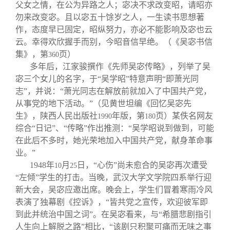
父女之情，在公为异路之人；宓决不求改变昭，请昭亦
勿来改变宓。且以宓五十馀岁之人，一生读书思想著
作，态度早已固定，昭纵努力，亦必不能影响及宓也云
云。幸得欢欣握手而别，今昭音信早绝。（《吴宓书信
集》，第
页）
360
多年后，江家骏撰作《先师吴宓传略》，列举了吴
宓三个女儿的名字，于“吴学昭”特意声明“即萧光同
志”，并说：“萧光同志在解放前就加入了中国共产党，
从事党的地下活动。”（见黄世坦编《回忆吴宓先
生》，陕西人民出版社
年版，第
页）某佚名网友
1990
180
综合“日记”、“传略”作出推测：“吴学昭说到做到，可能
在此后不多时，她光荣地加入中国共产党，献身革命事
业。”
1948
年
月
日
，“心伤”尚未愈合的吴宓再次遭受
10
25
“左倾”学生的打击。当晚，武汉大学文学院四系举行迎
新大会，吴宓应邀出席。晚会上，学生们冒着寒雨冷风
表演了独幕剧《控诉》，“皆共党之宣传，欢迎彼军即
到此并统治中国之词”。在吴宓看来，与“希腊悲剧指引
人生向上解脱之路”相比，“该剧只积聚可痛而无味之事