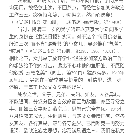
晚饭前，昭谓大变革后，一切不同目前，学问资格
均无用，故径欲止读，不回燕京，而径往参加某方政治
工作云云。宓强持和静，力劝阻之，然而心伤矣！
（《吴宓日记》第
册，三联书店
年版，第
页）
10
1999
409
当时，刚满二十岁的吴学昭正以燕京大学新闻系学
生的身份在《武汉日报》实习。对于这个“每日食宓鱼
肝油三次”而不肯“读吾书”的小女儿，吴宓惟有“气苦”、
“嗟息”（《吴宓日记》第
册，第
、
、
页）。
10
398
396
402
相比之下，女儿急于放弃学业“径往参加某方政治工作”
的想法给予他的打击，远比不心疼他的鱼肝油、不愿陪
他欣赏“云霞之美”（同上，第
页）猛烈得多。
年
396
1949
月
日，吴宓在写给堂弟吴协曼的一封信里，进一步
10
1
还原、丰富了此次父女交锋的场景：
处今之世，父子、兄弟、夫妇、知友，人各异心，
不能强同。分党分区各自效命而互为敌国，亦至寻常之
事。即如三女学昭到燕京后，思想已完全左倾。
七
1948
八月昭忽来武大，住近两月。与宓父女亲情固有，然各
友其友、各行其是，宓与各守疆界。已而昭竟一再努力
设词，欲改造宓之思想，宓乃诚恳语之曰，我们在私为