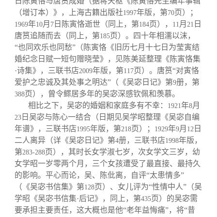
日陈寅恪与唐筼成婚（据蒋天枢《陈寅恪先生编年事辑
（增订本）》，上海古籍出版社
年版，第
页）；
1997
70
年
月
日陈寅恪逝世（同上，第
页），
月
日
1969
10
7
184
11
21
唐筼追随而去（同上，第
页）。四十年相濡以沫，
185
“也同欢乐也同愁”（陈寅恪《旧历七月十七日为莹寅结
婚纪念日赋一短句赠晓莹》，见陈美延整理《陈寅恪集
·诗集》，三联书店
年版，第
页）。唐筼“对寅恪
2009
117
爱护之忠诚及其处事之明达”（《吴宓日记》第
册，第
9
页），曾令鳏居多年的吴宓深感钦佩和羡慕。
388
相比之下，吴宓的婚姻和家庭多有不幸：
年
月
1921
8
日吴宓与陈心一结合（日期见吴学昭整理《吴宓自编
23
年谱》，三联书店
年版，第
页）；
年
月
日
1995
218
1929
9
12
二人离异（详《吴宓日记》第
册，三联书店
年版，
4
1998
第
页），其时长女学淑七岁，次女学文三岁，幼
283-288
女学昭一岁零两个月，三个女孩遭受了最直接、最持久
的影响。平心而论，吴、陈仳离，自评“太患情多”
（《吴宓书信集》第
页）、女儿评为“性情中人”（吴
128
学昭《吴宓书信集·后记》，同上，第
页）的吴宓需
435
要承担主要责任，这大概也是他“老年益悔痛”，将“昔