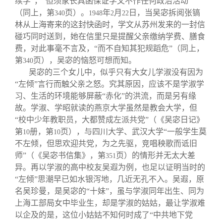
续学”，“但须家长具函保证学文不作任何政治活动”
（同上，第
页）。
年
月
日，当吴宓拆阅张镐
340
1948
2
22
林从上海寄来的这封快函时，学文从苏州发来的一封信
碰巧同时送到，她在信里只是提醒父亲缴纳学费、膳食
费，对此事毫不言及，“而不自知其犯规蹈危”（同上，
第
页），吴宓的恼怒可想而知。
340
吴宓的三个女儿中，似乎只有大女儿学淑没有因为
“左倾”言行而触父亲之怒。究其原因，应该不是学淑学
习、生活的环境能够屏蔽“赤化”的洪流，而是另有缘
故。学淑、学昭就读的燕京大学虽然是教会大学，但
“校中少年教职员，大都赞成左派共党”（《吴宓日记》
第
册，第
页），与四川大学、武汉大学“一般学生莫
10
10
不左倾，但思欢迎共党，为之先驱，竞唱秧歌而诋旧
师”（《吴宓书信集》，第
页）的情形并无太大差
351
异。再以学淑的高中校友吴遐为例，也足以证明当时的
“左倾”思潮早已如水银泻地，几近无孔不入。吴遐，原
名吴珍曼，是吴宓的“十妹”，虽与学淑同年出生、同为
上海工部局女中毕业生，却是学淑的姑姑，最让学淑难
以企及的是，这位小姑姑不知何时成了“中共地下党