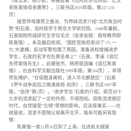
（陈流求、陈小彭、陈美延著《也同欢乐也同愁：忆父
亲陈寅恪母亲唐筼》，三联书店
年版，第
2010
227-231
页）
接受师母唐筼之委派、为师妹流求介绍“北方政治时
势”的石泉，当时就学于燕京大学研究院。
年暑假，
1948
石泉刚刚完成研究生学位论文（张求会按：指导教师即
陈寅恪），未及最后校阅，“国民党政府发动了‘八·一
九’大逮捕，反动军警包围了燕园，准备进校搜捕进步
学生，石泉的名字也在黑名单上”（石泉、李涵《追忆
先师寅恪先生》，此据张杰、杨燕丽选编《追忆陈寅
恪》，社会科学文献出版社
年版，第
页），幸得
1999
264
师友掩护，“仓促脱身离校，进入华北解放区”（石泉
《甲午战争前后之晚清政局·自序》，三联书店
年
1997
版，“自序”第
页）。“进步学生”石泉的介绍，是否对十
2
九岁的流求起了一定的作用，不得而知。但陈流求顺应
时代，自觉接受“左倾”思想的影响，应该是事实——也
就是说，流求不愿随父母离开北平，极有可能另有隐
情：
陈寅恪一家
月
日到了上海，住进俞大纲家
12
16