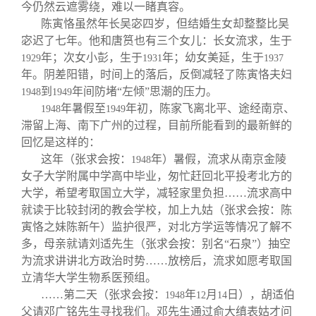
今仍然云遮雾绕，难以一睹真容。
陈寅恪虽然年长吴宓四岁，但结婚生女却整整比吴
宓迟了七年。他和唐筼也有三个女儿：长女流求，生于
年；次女小彭，生于
年；幼女美延，生于
1929
1931
1937
年。阴差阳错，时间上的落后，反倒减轻了陈寅恪夫妇
到
年间防堵“左倾”思潮的压力。
1948
1949
年暑假至
年初，陈家飞离北平、途经南京、
1948
1949
滞留上海、南下广州的过程，目前所能看到的最新鲜的
回忆是这样的：
这年（张求会按：
年）暑假，流求从南京金陵
1948
女子大学附属中学高中毕业，匆忙赶回北平投考北方的
大学，希望考取国立大学，减轻家里负担……流求高中
就读于比较封闭的教会学校，加上九姑（张求会按：陈
寅恪之妹陈新午）监护很严，对北方学运等情况了解不
多，母亲就请刘适先生（张求会按：别名“石泉”）抽空
为流求讲讲北方政治时势……放榜后，流求如愿考取国
立清华大学生物系医预组。
……第二天（张求会按：
年
月
日），胡适伯
1948
12
14
父请邓广铭先生寻找我们。邓先生通过俞大缜表姑才问