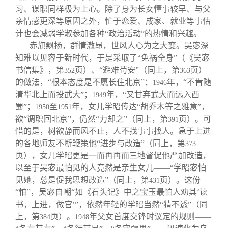
习、谋职同样极为上心。除了身为长女懂事较早、与父
亲情感更深等原因之外，忙于恋爱、成家、就业等事估
计也会减弱学淑参加各种“政治活动”的热情和兴趣。
赤旗飘扬，群情激昂，世风人心为之大变。吴宓深
知难以见容于新时代，于是采取了“免祸全身”（《吴宓
书信集》，第
页）、“避难苟安”（同上，第
页）
352
363
的做法，“根本态度是不愿长住北京”：
年，“不肯随
1946
清华北上而投武大”；
年，“又甘弃武大而远入西
1949
蜀”；
至
年，女儿学昭传达“胡乔木等之雅意”，
1950
1951
欲“调职回北京”，仍然“力却之”（同上，第
页）。可
391
惜的是，树欲静而风不止，人不找事事找人。急于上进
的各地师友不断鞭策他“进步与改造”（同上，第
373
页），女儿学昭更是一而再再而三地督促他严加改造，
以至于吴宓最怕见的人竟然是亲生女儿——“学昭宓怕
见她，总是促我思想改造”（同上，第
页）。这份
431
“怕”，吴宓自嘲“如《石头记》中之宝玉最怕人劝其‘读
书，上进，做官’”，依然年轻的学昭当然“猜不透”（同
上，第
页）。
年父女首度交锋时议定的规则——
384
1948