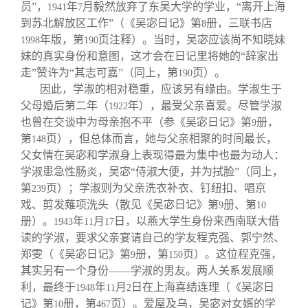
员”，
年
月毅然放弃了东吴大学的学业，“离开上海
1941
7
到苏北解放区工作”（《吴宓日记》第
册，三联书店
8
年版，第
页注释）。当时，吴宓应该尚不知晓妹
1998
190
妹的真实身份和意图，这才会在日记里将她的“辞家出
走”赞许为“其志可嘉”（同上，第
页）。
190
因此，学淑的相对稳重，应该另有缘由。学淑生于
父母婚后第二年（
年），最受父亲喜爱。尽管学淑
1922
也曾在交谈中为母亲抱不平（参《吴宓日记》第
册，
9
第
页），但总体而言，她与父亲相聚的时间最长，
148
父女情在吴宓和学淑身上表现得最为集中也最为动人：
学淑患急性肠炎，吴宓“侍淑大便，并为拭脸”（同上，
第
页）；学淑则为父亲洗衣补衣、钉纽扣、唱京
239
戏、剪发薙项洗头（散见《吴宓日记》第
册、第
9
10
册）。
年
月
日，以燕大学生身份来西南联大借
1943
11
17
读的学淑，要求父亲宴请自己的学友程克强、郭宁然、
郑雯（《吴宓日记》第
册，第
页）。这位程克强，
9
150
其实另有一个身份——学淑的男友。两人关系发展顺
利，最终于
年
月
日在上海喜结连理（《吴宓日
1948
11
2
记》第
册，第
页）。爱屋及乌，吴宓对女婿的学
10
467