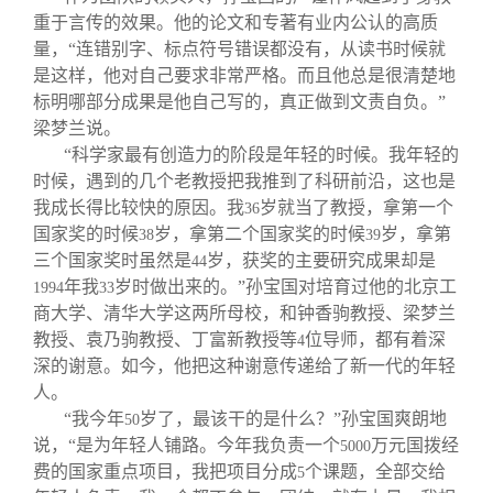
重于言传的效果。他的论文和专著有业内公认的高质
量，“连错别字、标点符号错误都没有，从读书时候就
是这样，他对自己要求非常严格。而且他总是很清楚地
标明哪部分成果是他自己写的，真正做到文责自负。”
梁梦兰说。
“科学家最有创造力的阶段是年轻的时候。我年轻的
时候，遇到的几个老教授把我推到了科研前沿，这也是
我成长得比较快的原因。我
岁就当了教授，拿第一个
36
国家奖的时候
岁，拿第二个国家奖的时候
岁，拿第
38
39
三个国家奖时虽然是
岁，获奖的主要研究成果却是
44
年我
岁时做出来的。”孙宝国对培育过他的北京工
1994
33
商大学、清华大学这两所母校，和钟香驹教授、梁梦兰
教授、袁乃驹教授、丁富新教授等
位导师，都有着深
4
深的谢意。如今，他把这种谢意传递给了新一代的年轻
人。
“我今年
岁了，最该干的是什么？”孙宝国爽朗地
50
说，“是为年轻人铺路。今年我负责一个
万元国拨经
5000
费的国家重点项目，我把项目分成
个课题，全部交给
5