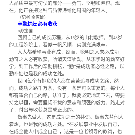
人品质中最可倚仗的部分——勇气、坚韧和包容。现
在，他正在把这种气质传递给他周围的年轻人。
（记者 佘惠敏）
辛勤耕耘 必有收获
○孙宝国
回顾自己的成长历程，从
岁的山村教师，到
岁
16
48
的工程院院士，看似一帆风顺，实则充满艰辛。
人人都希望事业有成，然而，聪明之人未必成功，
勤奋之人必有收获，所谓天道酬勤。从求学时的勤奋好
学，到工作后的辛勤耕耘，“勤”是成功者必经之路，以
勤补拙也是我的成功之处。
世间每个有抱负的人都在苦苦追寻成功之路，然
而，成功之路千万条，没有一条是可以重复的。每个人
都有适合自己的路，认准了，就要坚定地走下去，需要
持之以恒，需要坚韧不拔的意志和顽强的毅力。路走对
了，付出与收获总是成正比的。
做事先做人，这是成功之士的共识。做事先替他人
着想，也是我的成功之处。“在发展事业中发展自己，
在成全他人中成全自己”，这是一位老领导的教诲，也