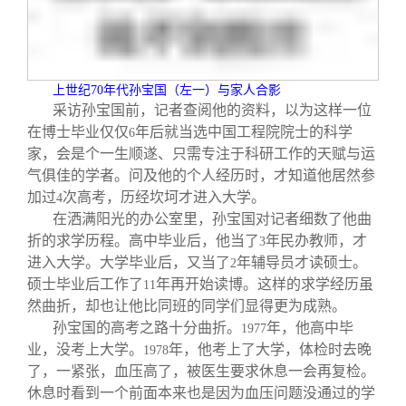
上世纪
70
年代孙宝国（左一）与家人合影
采访孙宝国前，记者查阅他的资料，以为这样一位
在博士毕业仅仅
年后就当选中国工程院院士的科学
6
家，会是个一生顺遂、只需专注于科研工作的天赋与运
气俱佳的学者。问及他的个人经历时，才知道他居然参
加过
次高考，历经坎坷才进入大学。
4
在洒满阳光的办公室里，孙宝国对记者细数了他曲
折的求学历程。高中毕业后，他当了
年民办教师，才
3
进入大学。大学毕业后，又当了
年辅导员才读硕士。
2
硕士毕业后工作了
年再开始读博。这样的求学经历虽
11
然曲折，却也让他比同班的同学们显得更为成熟。
孙宝国的高考之路十分曲折。
年，他高中毕
1977
业，没考上大学。
年，他考上了大学，体检时去晚
1978
了，一紧张，血压高了，被医生要求休息一会再复检。
休息时看到一个前面本来也是因为血压问题没通过的学