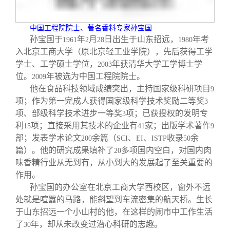
关闭
信息化服务
总会简介
中国工程院院士、著名香料专家孙宝国
三创大赛
会长致辞
孙宝国于
年
月
日出生于山东招远，
年考
1961
2
28
1980
入北京工商大学（原北京轻工业学院），先后获得工学
学士、工学硕士学位，
年获清华大学工学博士学
2003
实用信息
总会章程
位。
年被选为中国工程院院士。
2009
他在食品科技领域成绩突出，主持国家级科研项目
9
理事会名单
项；作为第一完成人获得国家级科学技术奖励二等奖
3
项、部级科学技术进步一等奖
项；已获授权的发明专
3
利
项；直接采用其技术的企业有
家；出版学术著作
15
41
9
制度法规
部；发表学术论文
余篇（
、
、
收录
余
200
SCI
EI
ISTP
50
篇）。他的研究成果填补了
多项国内空白，对国内肉
20
联系我们
味香精行业从无到有，从小到大的发展起了至关重要的
作用。
孙宝国的办公室在北京工商大学西校区，窗外不远
处就是喧嚣的马路，能斜望到车流密集的航天桥。生长
于山东招远一个小山村的他，在这样的闹市中工作生活
了
年，却从未改变过潜心科研的志趣。
30