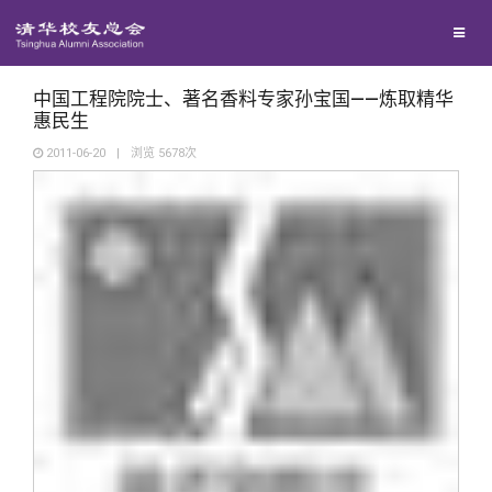
兴趣群体
捐赠方法
我要订阅
清华故事
西南联大校友会
义工计划
新媒体平台
青春风采
中国工程院院士、著名香料专家孙宝国——炼取精华
惠民生
2011-06-20
|
浏览
5678
次
校友文苑
校友讲坛
校友视界
校友服务
校友总会
终身学习