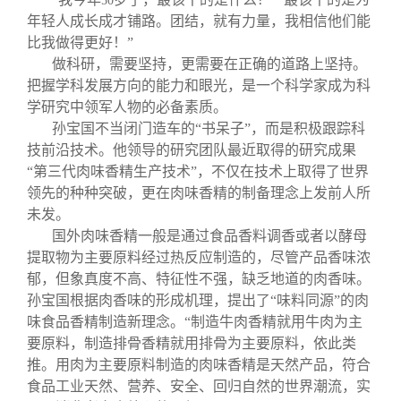
50
年轻人成长成才铺路。团结，就有力量，我相信他们能
比我做得更好！”
做科研，需要坚持，更需要在正确的道路上坚持。
把握学科发展方向的能力和眼光，是一个科学家成为科
学研究中领军人物的必备素质。
孙宝国不当闭门造车的“书呆子”，而是积极跟踪科
技前沿技术。他领导的研究团队最近取得的研究成果
“第三代肉味香精生产技术”，不仅在技术上取得了世界
领先的种种突破，更在肉味香精的制备理念上发前人所
未发。
国外肉味香精一般是通过食品香料调香或者以酵母
提取物为主要原料经过热反应制造的，尽管产品香味浓
郁，但象真度不高、特征性不强，缺乏地道的肉香味。
孙宝国根据肉香味的形成机理，提出了“味料同源”的肉
味食品香精制造新理念。“制造牛肉香精就用牛肉为主
要原料，制造排骨香精就用排骨为主要原料，依此类
推。用肉为主要原料制造的肉味香精是天然产品，符合
食品工业天然、营养、安全、回归自然的世界潮流，实