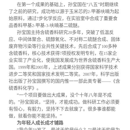
在第一个成果的基础上，孙宝国在“八五”时期继续
了之前的研究，成功地以源于玉米芯的
甲基呋喃为起
2-
始原料，通过
步化学反应，在实验室中合成了重要食
7
品香料甲基
甲基
呋喃基二硫醚。
2-
-3-
孙宝国主持含硫香料研究
多年，突破了低温反
20
应、中间体聚合、硫醇氧化、不对称二硫醚合成、固体
废弃物污染等行业共性关键技术，先后合成了
多种
100
含硫香料，核心技术获得
项授权发明专利，在
家企
7
15
业实现了产业化，使我国发展成为世界含硫香料生产大
国。
年和
年，上述成果分别获得国家科学技术
1999
2005
进步二等奖和国家技术发明二等奖。
年，科学出版
2007
社出版了孙宝国撰写的国内惟一一部此类专著——《含
硫香料化学》。
“一个项目要做出大成果，没个十年八年是不成
的。”孙宝国说，“坚持，才能成功。做科研工作必须要
有恒心，有毅力，坚持不下去就废了。很多事谁都能
做，就看你能不能坚持。”
为年轻人成长成才铺路
“我今年
岁了，最该干的是什么？”“最该干的是为