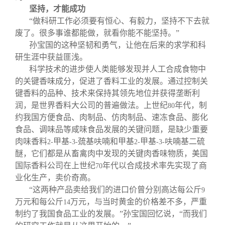
坚持，才能成功
“做科研工作必须要有恒心、有毅力，坚持不下去就
废了。很多事谁都能做，就看你能不能坚持。”
孙宝国的这种坚韧和勇气，让他在后来的求学和科
研生涯中获益匪浅。
科学技术的进步使人类能够发现并人工合成食物中
的关键香味成分，促进了香料工业的发展。通过控制关
键香料的品种、技术来保持其领先地位并获得垄断利
润，是世界香料大公司的普遍做法。上世纪
年代，制
80
约我国方便食品、肉制品、仿肉制品、速冻食品、膨化
食品、调味品等咸味食品发展的关键问题，是缺少重要
肉味香料
甲基
巯基呋喃和甲基
甲基
呋喃基二硫
2-
-3-
2-
-3-
醚，它们都是从畜禽肉中发现的关键肉香味物质，美国
国际香料公司在上世纪
年代以合成技术率先实现了商
70
业化生产，卖价奇高。
“这两种产品卖给我们的进口价曾分别高达每公斤
9
万元和每公斤
万元，与当时黄金的价格差不多，严重
14
制约了我国食品工业的发展。”孙宝国回忆说，“而我们