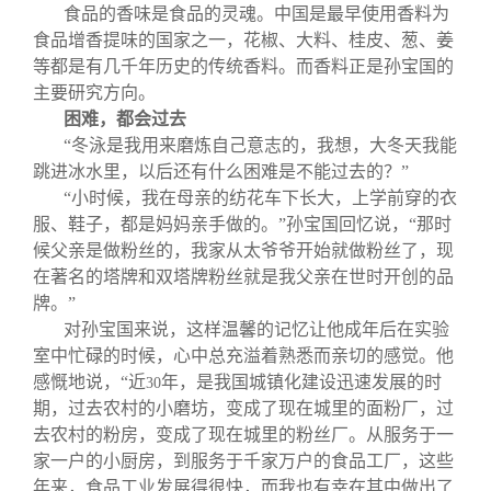
食品的香味是食品的灵魂。中国是最早使用香料为
食品增香提味的国家之一，花椒、大料、桂皮、葱、姜
等都是有几千年历史的传统香料。而香料正是孙宝国的
主要研究方向。
困难，都会过去
“冬泳是我用来磨炼自己意志的，我想，大冬天我能
跳进冰水里，以后还有什么困难是不能过去的？”
“小时候，我在母亲的纺花车下长大，上学前穿的衣
服、鞋子，都是妈妈亲手做的。”孙宝国回忆说，“那时
候父亲是做粉丝的，我家从太爷爷开始就做粉丝了，现
在著名的塔牌和双塔牌粉丝就是我父亲在世时开创的品
牌。”
对孙宝国来说，这样温馨的记忆让他成年后在实验
室中忙碌的时候，心中总充溢着熟悉而亲切的感觉。他
感慨地说，“近
年，是我国城镇化建设迅速发展的时
30
期，过去农村的小磨坊，变成了现在城里的面粉厂，过
去农村的粉房，变成了现在城里的粉丝厂。从服务于一
家一户的小厨房，到服务于千家万户的食品工厂，这些
年来，食品工业发展得很快，而我也有幸在其中做出了