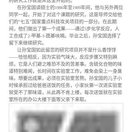
的研究工作就是从这里开始的。”
在孙宝国读硕士的
年至
年间，他与另外两位
1986
1989
同学一起，开始了对这个课题的研究，这是导师交给他
们的“七五”国家重点科技攻关项目的一部分。在此期
间，他们做出了第一个成果——通过
步化学反应，人
5
工合成了
甲基
巯基呋喃。毕业之后，孙宝国选择了
2-
-3-
留下来继续研究。
让孙宝国如此留恋的研究项目并不是什么香饽饽
——恰恰相反，因为实验气味大，反应步骤又特别麻
烦，它是人们避之唯恐不及的苦差事。含硫化合物的味
道特别难闻，长时间在实验室工作，难免会染上一身臭
味。想要出成果，必须在实验室苦熬。孙宝国的儿子小
时候承担过给爸爸送饭的任务，小家伙第一次进实验室
就受不了那味道，从此再不肯上楼，每次送饭就在实验
室所在的办公大楼下面等父亲下来取。