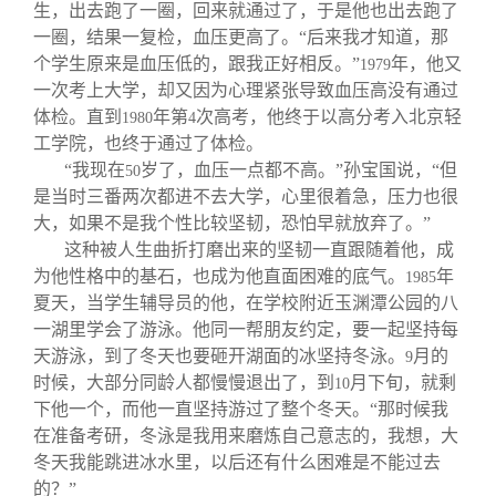
生，出去跑了一圈，回来就通过了，于是他也出去跑了
一圈，结果一复检，血压更高了。“后来我才知道，那
个学生原来是血压低的，跟我正好相反。”
年，他又
1979
一次考上大学，却又因为心理紧张导致血压高没有通过
体检。直到
年第
次高考，他终于以高分考入北京轻
1980
4
工学院，也终于通过了体检。
“我现在
岁了，血压一点都不高。”孙宝国说，“但
50
是当时三番两次都进不去大学，心里很着急，压力也很
大，如果不是我个性比较坚韧，恐怕早就放弃了。”
这种被人生曲折打磨出来的坚韧一直跟随着他，成
为他性格中的基石，也成为他直面困难的底气。
年
1985
夏天，当学生辅导员的他，在学校附近玉渊潭公园的八
一湖里学会了游泳。他同一帮朋友约定，要一起坚持每
天游泳，到了冬天也要砸开湖面的冰坚持冬泳。
月的
9
时候，大部分同龄人都慢慢退出了，到
月下旬，就剩
10
下他一个，而他一直坚持游过了整个冬天。“那时候我
在准备考研，冬泳是我用来磨炼自己意志的，我想，大
冬天我能跳进冰水里，以后还有什么困难是不能过去
的？”