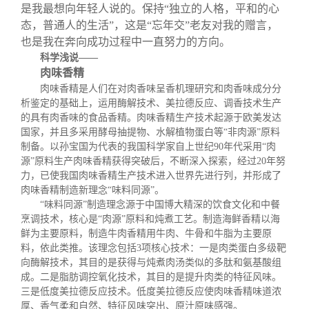
是我最想向年轻人说的。保持“独立的人格，平和的心
态，普通人的生活”，这是“忘年交”老友对我的赠言，
也是我在奔向成功过程中一直努力的方向。
科学浅说——
肉味香精
肉味香精是人们在对肉香味呈香机理研究和肉香味成分分
析鉴定的基础上，运用酶解技术、美拉德反应、调香技术生产
的具有肉香味的食品香精。肉味香精生产技术起源于欧美发达
国家，并且多采用酵母抽提物、水解植物蛋白等“非肉源”原料
制备。以孙宝国为代表的我国科学家自上世纪
90
年代采用“肉
源”原料生产肉味香精获得突破后，不断深入探索，经过
20
年努
力，已使我国肉味香精生产技术进入世界先进行列，并形成了
肉味香精制造新理念“味料同源”。
“味料同源”制造理念源于中国博大精深的饮食文化和中餐
烹调技术，核心是“肉源”原料和炖煮工艺。制造海鲜香精以海
鲜为主要原料，制造牛肉香精用牛肉、牛骨和牛脂为主要原
料，依此类推。该理念包括
3
项核心技术：一是肉类蛋白多级靶
向酶解技术，其目的是获得与炖煮肉汤类似的多肽和氨基酸组
成。二是脂肪调控氧化技术，其目的是提升肉类的特征风味。
三是低度美拉德反应技术。低度美拉德反应使肉味香精味道浓
厚、香气柔和自然、特征风味突出、原汁原味感强。