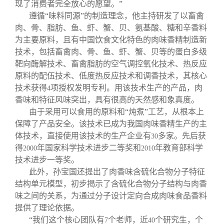
现了消费者完全放心的愿望。”
遵循“味料同源”的制造理念，他主持研发了以畜禽
肉、骨、脂肪、鱼、虾、蟹、贝、氨基酸、糖和辛香料
为主要原料，且有中国饮食文化特色的肉味香精制造新
技术，包括畜禽肉、骨、鱼、虾、蟹、贝等的蛋白多级
靶向酶解技术、畜禽脂肪的空气调控氧化技术、热反应
原料的配伍技术、低度热反应技术和调香技术，其核心
技术获得
项授权发明专利。用该技术生产的产品，肉
4
香味和特征风味突出，具有很高的天然感和象真度。
由于采用可以食用的原料和“炖煮”工艺，从根本上
保障了产品安全。该技术已成为我国肉味香精生产的主
体技术，直接使用该技术的生产企业有
多家。先后获
30
得
年国家科学技术进步二等奖和
年教育部科学
2000
2010
技术进步一等奖。
此外，孙宝国还提出了肉香味含硫化合物分子特征
结构单元模型，初步揭示了含硫化合物分子结构与肉香
味之间的关系，为通过分子设计定向合成肉味食品香料
提供了理论依据。
“我们这个核心团队有
个老师，近
个研究生，个
7
40