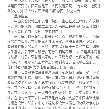
他经常对工程部的年轻人说：“我们是在‘替天行道’，这个
堆是国家要的，国家就是天，人民就是天啊！”有人说，他更像
武侠小说中的大侠，正所谓“为国为民，侠之大者。”
坚持自主
中国实验快堆立项之后，徐銤一直担任总工程师，在这期
间，他组织人员克服重重困难，为确保工程建设的安全可靠倾
注了大量的心血，发挥了重要的作用。
由于快堆的建设缺少相关经验，而且技术难度大，作为快
堆的总工程师，在提出重大技术方案、做出重要技术决策时，
有时冒着很大的风险。再加上核工程不同于一般的工程，如果
发生意外，后果不堪设想。可徐銤明确表示：“决策是集体智慧
的结晶，对了，荣誉是大家的；如果说有哪一点做得不对，或
是做错了，那是我总工程师没有尽到责任，我来承担全部责
任！”徐銤如此的气魄让项目组成员口服心服。
由于我国对快堆设备和系统设计制造技术储备不足，为了
减少国内研制费用和验证时间，决定部分采用俄罗斯快堆设备
和系统技术方案。作为总工程师，徐銤在技术上领导了这一合
作。在合作过程中，他始终强调“以我为主，中外合作”的方
针，在许多方面上，要求与俄罗斯做平行设计，实现设计自主
性。在他的带领下，快堆项目组首先自主完成了中国实验快堆
的概念设计，然后，中方工程技术设计人员在消化吸收俄方技
术设计的基础上，又独立完成了快堆的初步设计和施工设计。