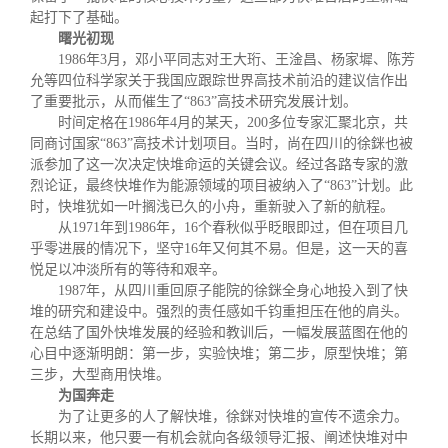
起打下了基础。
曙光初现
1986年3月，邓小平同志对王大珩、王淦昌、杨家墀、陈芳
允等四位科学家关于我国应跟踪世界高技术前沿的建议信作出
了重要批示，从而催生了“863”高技术研究发展计划。
时间定格在1986年4月的某天，200多位专家汇聚北京，共
同商讨国家“863”高技术计划项目。当时，尚在四川的徐銤也被
派参加了这一次决定快堆命运的关键会议。经过各路专家的激
烈论证，最终快堆作为能源领域的项目被纳入了“863”计划。此
时，快堆犹如一叶搁浅已久的小舟，重新驶入了新的航程。
从1971年到1986年，16个春秋似乎眨眼即过，但在项目几
乎零进展的情况下，坚守16年又何其不易。但是，这一天的喜
悦足以冲淡所有的等待和艰辛。
1987年，从四川重回原子能院的徐銤全身心地投入到了快
堆的研究和建设中。强烈的责任感如千钧重担压在他的肩头。
在总结了国外快堆发展的经验和教训后，一幅发展蓝图在他的
心目中逐渐明朗：第一步，实验快堆；第二步，原型快堆；第
三步，大型商用快堆。
为国奔走
为了让更多的人了解快堆，徐銤对快堆的宣传不遗余力。
长期以来，他只要一有机会就向各级领导汇报、阐述快堆对中