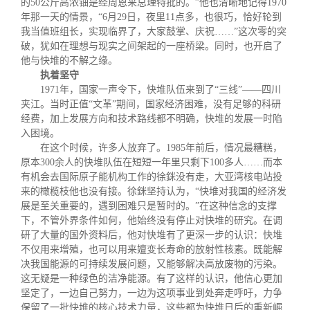
的50公斤高浓铀是经周恩来总理特批的。”他也清晰地记得1970
年那一天的情景，“6月29日，夜里11点多，也很巧，恰好轮到
我当值班组长，实现临界了，大家鼓掌、庆祝……”这次零的突
破，犹如在理想与现实之间架起的一座桥梁。同时，也开启了
他与快堆的不解之缘。
执着坚守
1971年，国家一声令下，快堆队伍来到了“三线”——四川
夹江。当时正值“文革”期间，国家经济困难，没有足够的科研
经费，加上发展方向和技术路线都不明确，快堆的发展一时陷
入困境。
在这个时候，许多人放弃了。1985年前后，情况最糟糕，
原本300余人的快堆队伍在短短一年里只剩下100多人……而本
有机会去国际原子能机构工作的徐銤没有走，大亚湾核电站投
来的橄榄枝他也没有接。徐銤坚持认为，“快堆对我国的经济发
展是至关重要的，遇到困难只是暂时的。”在这种信念的支撑
下，不管外界条件如何，他始终没有停止对快堆的研究。在调
研了大量的国外资料后，他对快堆有了更深一步的认识：快堆
不仅用来增殖，也可以用来嬗变长寿命的放射性核素。既能解
决我国能源的可持续发展问题，又能够解决高放废物的污染。
这无疑是一种绿色的洁净能源。有了这样的认识，他信心更加
坚定了，一边自己努力，一边为这项事业到处奔走呼吁，力争
保留了一批快堆的核心技术力量，这些都为快堆日后的重新崛