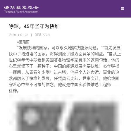
兴趣群体
捐赠方法
我要订阅
清华故事
西南联大校友会
义工计划
新媒体平台
青春风采
徐銤，45年坚守为快堆
2011-01-25
|
浏览
772
次
○董建丽
校友文苑
“发展快堆的国家，可以永久地解决能源问题。”“首先发展
快中子增殖堆的国家，将得到原子能方面竞争的利益。”自从上
世纪60年代中期看到美国著名物理学家费米的这两句话，他的
校友讲坛
心里就埋下了一颗种子：中国的能源发展需要快堆！45年弹指
一挥间，从青春年少到年过古稀，他把个人的命运、事业的追
求都融入了快堆的发展，任凭风云变幻，世事变迁，他始终固
校友视界
守着心中坚不可摧的信念。他就是中国实验快堆总工程师——
徐銤。
校友服务
校友总会
终身学习