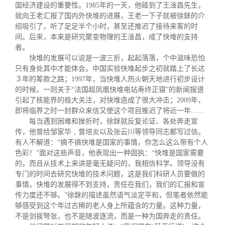
国经济建设的重要性。1985年的一天，他碰到了王淦昌先生，
就向王老汇报了国内外快堆的进展，王老一下子就被徐銤的介
绍吸引了，听了足足半个小时，甚至还推迟了接待来客的时
间。后来，本来是研究聚变物理的王淦昌，成了快堆的支持
者。
快堆的发展可以说是一波三折，起起落落，个中滋味恐怕
只有身处其中才能体会。中国实验快堆起步之初就踏上了长达
３年的筹款之路；1997年，当快堆人热火朝天地进行初步设计
的时候，一则关于“法国超凤凰快堆电站寿终正寝”的新闻报道
引起了核能界的极大关注，对快堆造成了很大冲击；2009年，
即将临界之时一封群众来信又使这个项目推迟了将近一年……
每当遇到困难和挫折时，徐銤就反复论证、各处奔走宣
传，他曾给邹家华﹑曾培炎以及张云川等领导同志都写过信。
有人不解道：“搞不搞快堆是国家的事情，你怎么这么带有个人
色彩！”面对这些声音，他表现出一种固执：“快堆是国家需要
的，而且从技术上来讲是毫无疑问的，我相信科学。领导没有
专门的时间去研究快堆的技术问题，这是我们科研人员要做的
事情，快堆的发展得不到支持，责任在我们，我们的汇报和宣
传力度还不够。”徐銤的描述虽然语气淡定平和，但笔者依然能
够感受到这个年过古稀的老人身上所蕴含的力量。这种力量，
不是剑拔弩张，也不是随波逐流，而是一种为国奔走的责任。