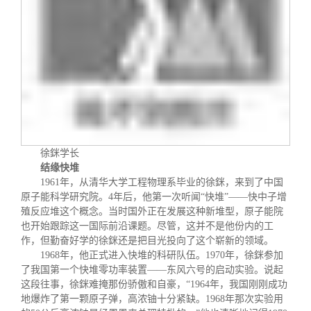
关闭
信息化服务
总会简介
三创大赛
会长致辞
实用信息
总会章程
理事会名单
徐銤学长
结缘快堆
制度法规
1961年，从清华大学工程物理系毕业的徐銤，来到了中国
原子能科学研究院。4年后，他第一次听闻“快堆”——快中子增
殖反应堆这个概念。当时国外正在发展这种新堆型，原子能院
联系我们
也开始跟踪这一国际前沿课题。尽管，这并不是他份内的工
作，但勤奋好学的徐銤还是把目光投向了这个崭新的领域。
1968年，他正式进入快堆的科研队伍。1970年，徐銤参加
了我国第一个快堆零功率装置——东风六号的启动实验。说起
这段往事，徐銤难掩那份骄傲和自豪，“1964年，我国刚刚成功
地爆炸了第一颗原子弹，高浓铀十分紧缺。1968年那次实验用