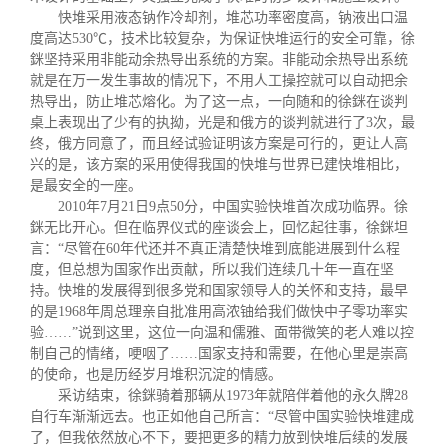
快堆采用液态钠作冷却剂，堆芯功率密度高，钠液出口温
度高达530℃，技术比较复杂，为保证快堆运行的安全可靠，徐
銤坚持采用非能动余热导出系统的方案。非能动余热导出系统
就是在万一发生事故的情况下，不用人工操控就可以自动把余
热导出，防止堆芯熔化。为了这一点，一向随和的徐銤在谈判
桌上表现出了少有的执拗，光是和俄方的谈判就进行了3次，最
终，俄方同意了，而且经试验证明该方案是可行的，更让人高
兴的是，该方案的采用使得我国的快堆与世界已建快堆相比，
是最安全的一座。
2010年7月21日9点50分，中国实验快堆首次成功临界。徐
銤无比开心。但在临界仪式的座谈会上，回忆起往事，徐銤坦
言：“尽管在60年代还并不真正清楚快堆到底能进展到什么程
度，但总想为国家作出贡献，所以我们连续几十年一直在坚
持。快堆的发展得到很多党和国家领导人的关怀和支持，最早
的是1968年周总理亲自批准用高浓铀给我们做快中子零功率实
验……”说到这里，这位一向温和儒雅、面带微笑的老人难以控
制自己的情绪，哽咽了……国家支持和需要，在他心里是崇高
的使命，也是历经岁月堆积沉淀的情感。
采访结束，徐銤骑着那辆从1973年就陪伴着他的永久牌28
自行车渐渐远去。也正如他自己所言：“尽管中国实验快堆建成
了，但我依然放心不下，要把更多的精力放到快堆后续的发展