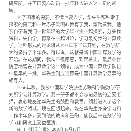
研究所，并苦口婆心动员一批年轻人进入这一新的领
域。
为了国家的需要，不懂也要去学，华先生那种敢于
探索的勇气和一片赤子爱国心教育了我，激励着我。他
亲自带着我们一批年轻的大学毕业生一起探索，分头找
资料，先自学，再聚在一起讨论，学习最初步的计算数
学。这种形式的讨论班从
年下半年开始，在数学所
1955
大约坚持了半年多。可以说，这就是新中国计算数学的
开始。在这期间，我从不很愿意，到跟着走，最后心甘
情愿地留在计算数学这个领域，成为中国计算数学队伍
中最早的一批，华先生则应当算是中国计算数学最早的
领导人。
1956
年秋，我被中国科学院派往苏联科学院数学研
究所学习计算数学。我一辈子都不会忘记最初的启蒙老
师，衷心地感谢华先生的鼓励和教导，领我进入了这个
新的数学领域。现在回想起来，能在华先生身旁学习和
工作半年多，受到他的教诲和熏陶，使我后来在数学的
学习和研究上受益匪浅。
转自 《科学时报》
2010
年
10
月
13
日