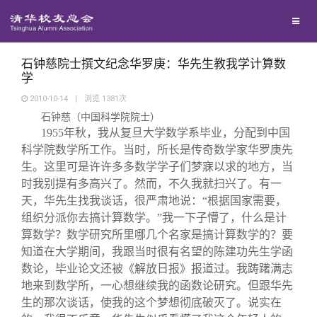
兴趣群体
捐赠方法
我要订阅
清华故事
西南联大校友会
义工计划
新媒体平台
青春风采
石钟慈院士撰文纪念华罗庚：华先生教我学计算数
学
2010-10-14
|
浏览
1381
次
校友文苑
石钟慈（中国科学院院士）
1955
年秋，我从复旦大学数学系毕业，分配到中国
校友讲坛
科学院数学所工作。当时，所长是传奇数学家华罗庚先
生。这里可是许许多多数学学子们梦寐以求的地方，当
时我别提有多高兴了。然而，不久我就扫兴了。有一
校友视界
天，华先生找我谈话，很严肃地说：“根据国家需要，
组织分派你去搞计算数学。”我一下子懵了，什么是计
校友服务
算数学？数学研究所里哪几个名家是搞计算数学的？要
知道在大学期间，我跟当时很有名望的陈建功先生学函
数论，毕业论文还被《解放日报》报道过。我踌躇满志
校友总会
终身学习
地来到数学所，一心想继续我的函数论研究。但跟华先
生的那次谈话，使我的这个梦想彻底破灭了。说实在