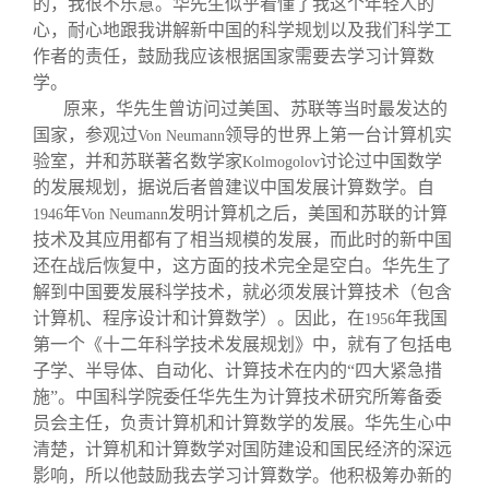
的，我很不乐意。华先生似乎看懂了我这个年轻人的
关闭
信息化服务
总会简介
心，耐心地跟我讲解新中国的科学规划以及我们科学工
作者的责任，鼓励我应该根据国家需要去学习计算数
三创大赛
会长致辞
学。
原来，华先生曾访问过美国、苏联等当时最发达的
国家，参观过
领导的世界上第一台计算机实
Von Neumann
实用信息
总会章程
验室，并和苏联著名数学家
讨论过中国数学
Kolmogolov
的发展规划，据说后者曾建议中国发展计算数学。自
理事会名单
年
发明计算机之后，美国和苏联的计算
1946
Von Neumann
技术及其应用都有了相当规模的发展，而此时的新中国
还在战后恢复中，这方面的技术完全是空白。华先生了
制度法规
解到中国要发展科学技术，就必须发展计算技术（包含
计算机、程序设计和计算数学）。因此，在
年我国
1956
联系我们
第一个《十二年科学技术发展规划》中，就有了包括电
子学、半导体、自动化、计算技术在内的“四大紧急措
施”。中国科学院委任华先生为计算技术研究所筹备委
员会主任，负责计算机和计算数学的发展。华先生心中
清楚，计算机和计算数学对国防建设和国民经济的深远
影响，所以他鼓励我去学习计算数学。他积极筹办新的