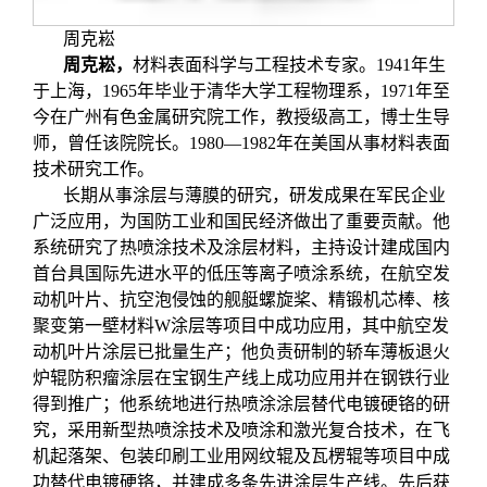
关闭
信息化服务
总会简介
周克崧
周克崧
，
材料表面科学与工程技术专家。1941年生
三创大赛
会长致辞
于上海，1965年毕业于清华大学工程物理系，1971年至
今在广州有色金属研究院工作，教授级高工，博士生导
实用信息
总会章程
师，曾任该院院长。1980—1982年在美国从事材料表面
技术研究工作。
长期从事涂层与薄膜的研究，研发成果在军民企业
理事会名单
广泛应用，为国防工业和国民经济做出了重要贡献。他
系统研究了热喷涂技术及涂层材料，主持设计建成国内
制度法规
首台具国际先进水平的低压等离子喷涂系统，在航空发
动机叶片、抗空泡侵蚀的舰艇螺旋桨、精锻机芯棒、核
聚变第一壁材料W涂层等项目中成功应用，其中航空发
联系我们
动机叶片涂层已批量生产；他负责研制的轿车薄板退火
炉辊防积瘤涂层在宝钢生产线上成功应用并在钢铁行业
得到推广；他系统地进行热喷涂涂层替代电镀硬铬的研
究，采用新型热喷涂技术及喷涂和激光复合技术，在飞
机起落架、包装印刷工业用网纹辊及瓦楞辊等项目中成
功替代电镀硬铬，并建成多条先进涂层生产线。先后获