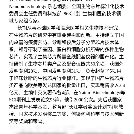
Nanobiotechnology 杂志编委；全国生物芯片标准化技术
委员会主任委员和科技部“863计划”生物和医药技术领
域专家组专家。
长期从事基础医学和临床医学相关生物技术研究，
在生物芯片的研究中有重要建树和创新。主持建立了国
内急需的疾病预防、诊断和预后分子分型芯片技术体
系，领导研制了基因、蛋白和细胞分析所需的多种生物
芯片，实现了生物芯片所需全线配套仪器的国产化。主
持研制了生物芯片类产品及配套仪器共50余项，获国外
发明专利28项、中国发明专利31项，负责起草了5项用
于临床诊断的生物芯片行业标准。实现了国产生物芯片
类产品向欧美等发达国家的批量出口，实现销售收入3.4
亿元。主编中英文著作各4部，在Nature Biotechnology等
SCI期刊上发表论文95篇，他引2000余次。先后获国家
杰出青年科学基金、教育部“长江学者奖励计划”特聘教
授、国家技术发明奖二等奖、何梁何利科学与技术创新
奖等奖励和荣誉。