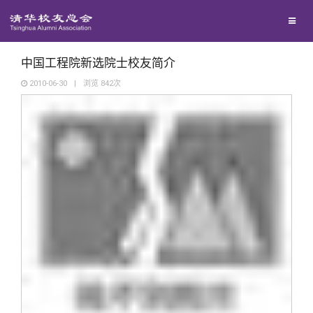
兴趣群体
捐赠方法
我要订阅
清华故事
西南联大校友会
义工计划
新媒体平台
青春风采
中国工程院新选院士校友简介
2010-06-30
|
浏览
842
次
校友文苑
校友讲坛
校友视界
校友服务
校友总会
终身学习