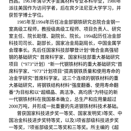
西昌。1963年清华大学金属材料专业本科毕业，1980年
派往美国作为访问学者，后在宾夕法尼亚大学学习，并
获哲学博士学位。
1985年至1994年历任冶金部钢铁研究总院合金钢一
室高级工程师，教授级高级工程师、项目负责人、研究
室主任、院长助理、副院长、院长。1994起历任冶金部
科技司司长、副部长，国家冶金局副局长，中国金属学
会理事长。先后任国家科技部攀登计划“微合金高强韧
钢的基础研究” 首席科学家、国家科技部重大基础研究
项目（“973”计划）“新一代钢铁材料的重大基础研究”首
席科学家、“973”计划项目“提高钢铁质量和使用寿命的
冶金学研究”首席科学家。这三个连续的钢铁材料的重
大基础研究，将钢铁结构材料“强度翻番、使用寿命翻
番”为目标和以“超细晶、高洁净、高均质”为特征的新
一代钢铁材料在我国基本确立，总生产和应用量超过
2000万吨，并形成一批重要的先进钢铁材料技术基础。
曾获国家科技进步奖一等奖、国家发明奖3等奖、中
国冶金科技进步奖特等奖，以及3项省部级科技进步奖
一等奖，7项省部级奖二等奖和三等奖。所主编的《超