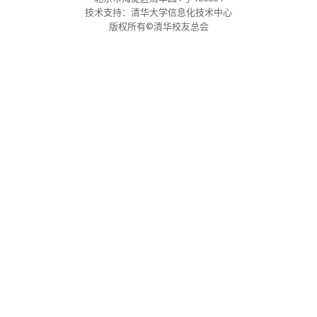
关闭
信息化服务
总会简介
技术支持：清华大学信息化技术中心
版权所有©清华校友总会
三创大赛
会长致辞
实用信息
总会章程
理事会名单
制度法规
联系我们