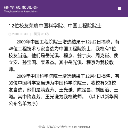
兴趣群体
捐赠方法
我要订阅
清华故事
西南联大校友会
义工计划
新媒体平台
青春风采
12位校友荣膺中国科学院、中国工程院院士
2010-06-30
|
浏览
311
次
2009年中国工程院院士增选结果于12月2日揭晓，有
校友文苑
48位工程技术专家当选为中国工程院院士，我校有7位
校友当选，他们是岳光溪、程京、翁宇庆、周克崧、侯
校友讲坛
立安、孙宝国、栾恩杰。其中岳光溪、程京为我校教
师。
2009年中国科学院院士增选结果于12月4日揭晓，有
校友视界
35位中国科学家当选为中国科学院院士，我校有5位校
友当选，他们是隋森芳、王光谦、陈定昌、刘国治、王
校友服务
曦。其中隋森芳、王光谦为我校教师。（
以下以新华网
公布名单为序
）
校友总会
终身学习
北京市海淀区清华园1号 100084