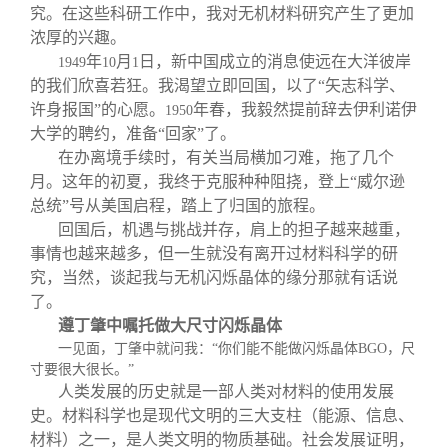
究。在这些科研工作中，我对无机材料研究产生了更加
浓厚的兴趣。
年
月
日，新中国成立的消息使远在大洋彼岸
1949
10
1
的我们欣喜若狂。我渴望立即回国，以了“矢志科学、
许身报国”的心愿。
年春，我毅然提前辞去伊利诺伊
1950
大学的聘约，准备“回家”了。
在办离境手续时，有关当局横加刁难，拖了几个
月。这年的初夏，我终于克服种种阻挠，登上“威尔逊
总统”号从美国启程，踏上了归国的旅程。
回国后，机遇与挑战并存，肩上的担子越来越重，
事情也越来越多，但一生就没有离开过材料科学的研
究，当然，谈起我与无机闪烁晶体的缘分那就有话说
了。
遵丁肇中嘱托做大尺寸闪烁晶体
一见面，丁肇中就问我：“你们能不能做闪烁晶体
BGO
，尺
寸要很大很长。”
人类发展的历史就是一部人类对材料的使用发展
史。材料科学也是现代文明的三大支柱（能源、信息、
材料）之一，是人类文明的物质基础。社会发展证明，