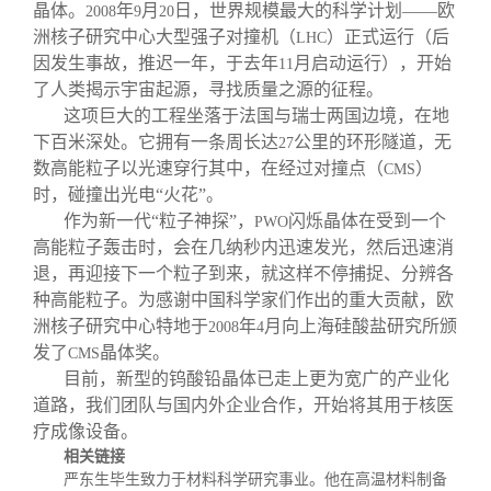
晶体。
年
月
日，世界规模最大的科学计划——欧
2008
9
20
洲核子研究中心大型强子对撞机（
）正式运行（后
LHC
因发生事故，推迟一年，于去年
月启动运行），开始
11
了人类揭示宇宙起源，寻找质量之源的征程。
这项巨大的工程坐落于法国与瑞士两国边境，在地
下百米深处。它拥有一条周长达
公里的环形隧道，无
27
数高能粒子以光速穿行其中，在经过对撞点（
）
CMS
时，碰撞出光电“火花”。
作为新一代“粒子神探”，
闪烁晶体在受到一个
PWO
高能粒子轰击时，会在几纳秒内迅速发光，然后迅速消
退，再迎接下一个粒子到来，就这样不停捕捉、分辨各
种高能粒子。为感谢中国科学家们作出的重大贡献，欧
洲核子研究中心特地于
年
月向上海硅酸盐研究所颁
2008
4
发了
晶体奖。
CMS
目前，新型的钨酸铅晶体已走上更为宽广的产业化
道路，我们团队与国内外企业合作，开始将其用于核医
疗成像设备。
相关链接
严东生毕生致力于材料科学研究事业。他在高温材料制备