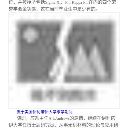
关闭
信息化服务
总会简介
位，并被授予包括
、
在内的四个荣
Sigma Xi
Phi Kappa Phi
誉学会金钥匙，这在当时毕业生中是少有的。
三创大赛
会长致辞
实用信息
总会章程
理事会名单
制度法规
联系我们
摄于美国伊利诺伊大学求学期间
随即，应系主任
的邀请，继续在伊利诺
A.I.Andrews
伊大学任博士后研究员，从事无机材料的理论与应用研