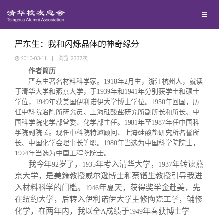
兴趣群体
捐赠方法
我要订阅
清华故事
西南联大校友会
义工计划
新媒体平台
青春风采
严东生：我和闪烁晶体的神奇缘分
2010-03-11
|
浏览
2337
次
作者简历
校友文苑
严东生著名材料科学家。
1918
年
2
月生，浙江杭州人，就读
于清华大学和燕京大学，于
1939
年和
1941
年分别获学士和硕士
校友讲坛
学位，
1949
年获美国伊利诺伊大学博士学位。
1950
年回国，历
任中科院冶陶所研究员、上海硅酸盐研究所副所长和所长、中
国科学院化学部常委、化学部主任。
1981
年至
1987
年任中国科
校友视界
学院副院长。现任中科院特邀顾问、上海硅酸盐研究所名誉所
长、中国化学会理事长等职。
1980
年当选为中国科学院院士，
1994
年当选为中国工程院院士。
校友服务
我今年
岁了，
年考入清华大学，
年转读燕
92
1935
1937
京大学，是美籍教授威尔逊博士和蔡镏生教授引导我进
入材料科学的门槛。
年夏天，获得奖学金赴美，先
1946
校友总会
终身学习
在纽约大学，后转入伊利诺伊大学主修陶瓷工学，辅修
化学，在两年内，我以全
成绩于
年春获博士学
A
1949