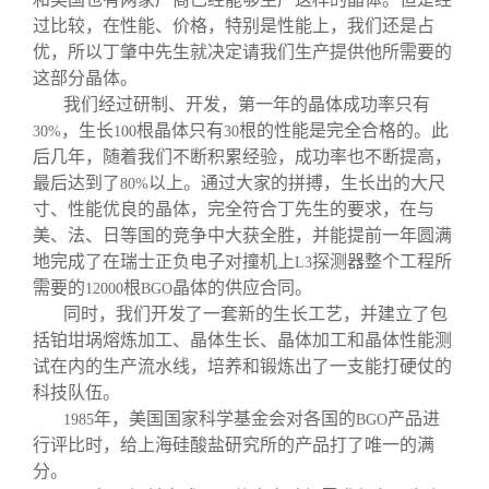
过比较，在性能、价格，特别是性能上，我们还是占
优，所以丁肇中先生就决定请我们生产提供他所需要的
这部分晶体。
我们经过研制、开发，第一年的晶体成功率只有
，生长
根晶体只有
根的性能是完全合格的。此
30%
100
30
后几年，随着我们不断积累经验，成功率也不断提高，
最后达到了
以上。通过大家的拼搏，生长出的大尺
80%
寸、性能优良的晶体，完全符合丁先生的要求，在与
美、法、日等国的竞争中大获全胜，并能提前一年圆满
地完成了在瑞士正负电子对撞机上
探测器整个工程所
L3
需要的
根
晶体的供应合同。
12000
BGO
同时，我们开发了一套新的生长工艺，并建立了包
括铂坩埚熔炼加工、晶体生长、晶体加工和晶体性能测
试在内的生产流水线，培养和锻炼出了一支能打硬仗的
科技队伍。
年，美国国家科学基金会对各国的
产品进
1985
BGO
行评比时，给上海硅酸盐研究所的产品打了唯一的满
分。