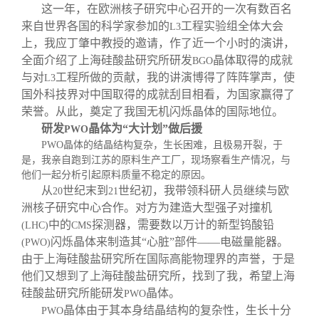
这一年，在欧洲核子研究中心召开的一次有数百名
来自世界各国的科学家参加的
工程实验组全体大会
L3
上，我应丁肇中教授的邀请，作了近一个小时的演讲，
全面介绍了上海硅酸盐研究所研发
晶体取得的成就
BGO
与对
工程所做的贡献，我的讲演博得了阵阵掌声，使
L3
国外科技界对中国取得的成就刮目相看，为国家赢得了
荣誉。从此，奠定了我国无机闪烁晶体的国际地位。
研发
晶体为“大计划”做后援
PWO
PWO
晶体的结晶结构复杂，生长困难，且极易开裂，于
是，我亲自跑到江苏的原料生产工厂，现场察看生产情况，与
他们一起分析引起原料质量不稳定的原因。
从
世纪末到
世纪初，我带领科研人员继续与欧
20
21
洲核子研究中心合作。对方为建造大型强子对撞机
中的
探测器，需要数以万计的新型钨酸铅
(LHC)
CMS
闪烁晶体来制造其“心脏”部件——电磁量能器。
(PWO)
由于上海硅酸盐研究所在国际高能物理界的声誉，于是
他们又想到了上海硅酸盐研究所，找到了我，希望上海
硅酸盐研究所能研发
晶体。
PWO
晶体由于其本身结晶结构的复杂性，生长十分
PWO