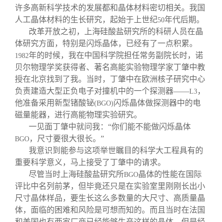
许多高新科学技术的发展都和晶体材料密切相关。我国
人工晶体材料的生长研究，起始于上世纪
年代后期。
50
改革开放之初，上海硅酸盐研究所的科研人员在晶
体研究方面，特别是闪烁晶体，已经有了一点积累。
年的时候，我在中国科学院担任常务副院长时，诺
1982
贝尔物理学奖获得者、著名高能实验物理学家丁肇中教
授在北京找到了我。当时，丁肇中在欧洲核子研究中心
负责建造大型正负电子对撞机中的一个探测器——
，
L3
他准备采用新型锗酸铋
闪烁晶体做探测器中的电
(BGO)
磁量能器，进行高能物理实验研究。
一见面丁肇中就问我：“你们能不能做闪烁晶体
，尺寸要很大很长。”
BGO
我意识到能参与这项举世瞩目的科学大工程具有的
重要科学意义，马上接受了丁肇中的请求。
尽管当时上海硅酸盐研究所
晶体的性能在国际
BGO
评比中名列前茅，但毕竟还只是在实验室里刚刚长出小
尺寸晶体样品，要生长这么多数量的大尺寸、高质量晶
体，面临的困难和风险是可想而知的。而且当时在法国
和美国也有两家厂商已经能够生产这样的晶体。但是经