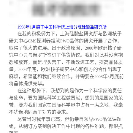
1998
年
1
月摄于中国科学院上海分院硅酸盐研究所
在我的积极努力下，上海硅酸盐研究所与欧洲核子
研究中心
探测器组就
晶体的研究开展了合作，
CMS
PWO
取得了很大的进展。出于政治原因，
年欧洲核子研
2000
究中心只与俄罗斯签订了供货协议。我们对此并没有抱
怨和放弃，而是埋头苦干，不断改进工艺，提高晶体质
量。
年底，欧洲核子研究中心和俄方的合作出现了
2003
麻烦，希望能和我们继续合作，并需要在
年
月底前
2008
3
将晶体提供完毕。
在这种形势下，我想到的是作为一个科学家的责任
与使命，要为国际科学工程做贡献，想到的是国家的荣
誉，要为我们国家在国际科学界中占有一席之地，我毫
不犹豫地同意了对方的要求。
尽管当时我年事已高，但仍亲自领导
晶体课题
PWO
组，从制订方案到解决工作中出现的各种难题，都狠抓