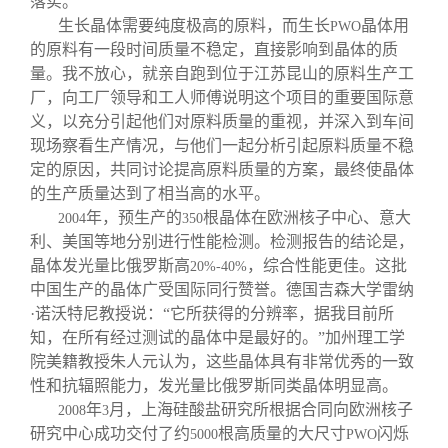
落实。
生长晶体需要纯度极高的原料，而生长
晶体用
PWO
的原料有一段时间质量不稳定，直接影响到晶体的质
量。我不放心，就亲自跑到位于江苏昆山的原料生产工
厂，向工厂领导和工人师傅说明这个项目的重要国际意
义，以充分引起他们对原料质量的重视，并深入到车间
现场察看生产情况，与他们一起分析引起原料质量不稳
定的原因，共同讨论提高原料质量的方案，最终使晶体
的生产质量达到了相当高的水平。
年，预生产的
根晶体在欧洲核子中心、意大
2004
350
利、美国等地分别进行性能检测。检测报告的结论是，
晶体发光量比俄罗斯高
，综合性能更佳。这批
20%-40%
中国生产的晶体广受国际同行赞誉。德国吉森大学雷纳
·诺沃特尼教授说：“它所获得的分辨率，据我目前所
知，在所有经过测试的晶体中是最好的。”加州理工学
院美籍教授朱人元认为，这些晶体具有非常优秀的一致
性和抗辐照能力，发光量比俄罗斯同类晶体明显高。
年
月，上海硅酸盐研究所根据合同向欧洲核子
2008
3
研究中心成功交付了约
根高质量的大尺寸
闪烁
5000
PWO