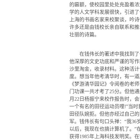
的匾额，使校园里处处充盈着浓
学的人文学科发展很快，引进了
上海的书画名家来校聚谈，吟诗
许多还是由钱校长亲自联系和推
壮丽的诗篇。
在钱伟长的著述中我找到了
他深厚的文史功底和严谨的写作
沙里淘金，收录材料。这种活计
度。想当年他考清华时，有一道
《梦游清华园记》令阅卷的老师
门功课一共才考了
25
分。但他通
月
22
日
杨振宁来校作报告时，会
一个有名的田径运动员哩
!
”当
田径队婉拒。但他亦经过自己的
军。钱伟长有句口头禅：“我
36
以后，我现在也搞计算机了。”
获得
1985
年上海科技发明奖。在