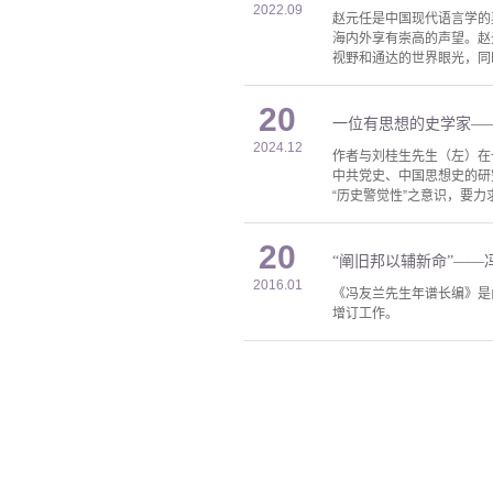
2022.09
赵元任是中国现代语言学的
海内外享有崇高的声望。赵
视野和通达的世界眼光，同
20
一位有思想的史学家—
2024.12
作者与刘桂生先生（左）在
中共党史、中国思想史的研
“历史警觉性”之意识，要力
20
“阐旧邦以辅新命”——
2016.01
《冯友兰先生年谱长编》是
增订工作。