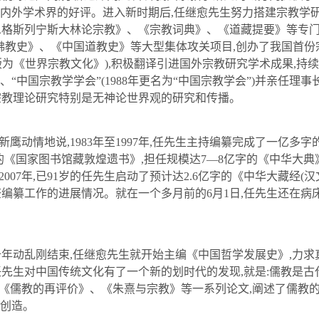
内外学术界的好评。进入新时期后
,
任继愈
先生努力搭建宗教学
恩格斯列宁斯大林论宗教》、《宗教词典》、《道藏提要》等专
佛教史》、《中国道教史》等大型集体攻关项目
,
创办了我国首份
版为《世界宗教文化》
),
积极翻译引进国外宗教研究学术成果
,
持续
、“中国宗教学学会”
(1988
年更名为“中国宗教学会”
)
并亲任理事
宗教理论研究特别是无神论世界观的研究和传播。
新鹰动情地说
,1983
年至
1997
年
,
任
先生主持编纂完成了一亿多字
的《国家图书馆藏敦煌遗书》
,
担任规模达
7
—
8
亿字的《中华大典
2007
年
,
已
91
岁的
任
先生启动了预计达
2.6
亿字的《中华大藏经
(
汉
查编纂工作的进展情况。就在一个多月前的
6
月
1
日
,
任
先生还在病
十年动乱刚结束
,
任继愈
先生就开始主编《中国哲学发展史》
,
力求
任
先生对中国传统文化有了一个新的划时代的发现
,
就是
:
儒教是古
《儒教的再评价》、《朱熹与宗教》等一系列论文
,
阐述了儒教
论创造。