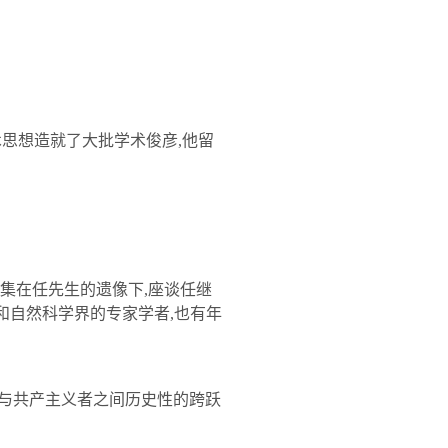
术思想造就了大批学术俊彦
,
他留
集在
任
先生的遗像下
,
座谈
任继
和自然科学界的专家学者
,
也有年
与共产主义者之间历史性的跨跃