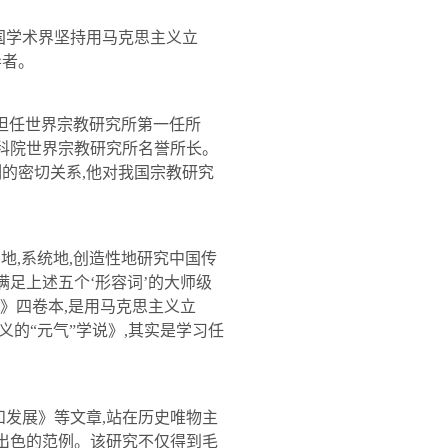
国学术界坚持用马克思主义立
导者。
担任世界宗教研究所第一任所
科院世界宗教研究所名誉所长。
割的密切关系
,
他对我国宗教研究
密地
,
系统地
,
创造性地研究中国传
满足上述五个‘形容词’的大师级
史》四卷本
,
是用马克思主义立
的“元气”学说》
,
其实是学习任
和发展》等文章
,
站在历史唯物主
出色的范例。该研究不仅得到毛