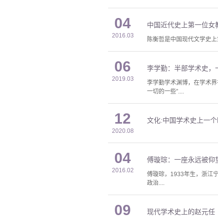
04
中国近代史上第一位女
2016.03
陈衡哲是中国现代文学史上
06
李学勤：半部学术史，
2019.03
李学勤学术渊博，在学术界
一切的一些”....
12
文化:中国学术史上一个
2020.08
04
傅璇琮：一座永远被仰
2016.02
傅璇琮，1933年生，浙江
政治....
09
现代学术史上的赵元任