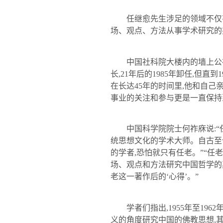
任继愈
先生涉足的领域不仅
场、观点、方法从事学术研究的
中国社科院大楼内的墙上公
长
,21
年后的
1985
年卸任
,
但直到
1
在长达
45
年的时间里
,
他和自己
事业的关注和参与更是一直保持
中国科学院院士何祚庥说
:
统思想文化的学术大师。自古至
的学者
,
恐怕就只有任老。”“任
场、观点和方法研究中国哲学的
老这一著作后的‘心得’。”
学者们指出
,1955
年至
1962
义的角度研究中国的佛教思想
,