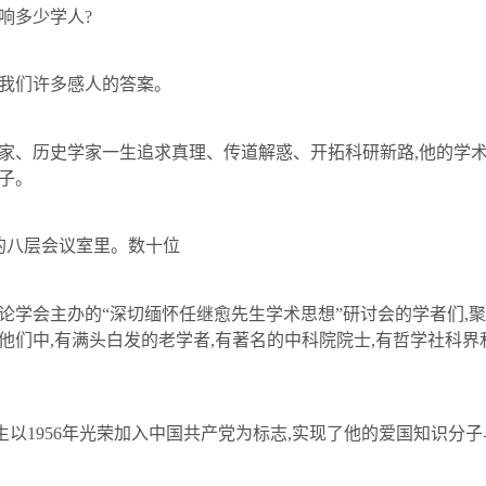
响多少学人
?
我们许多感人的答案。
、历史学家一生追求真理、传道解惑、开拓科研新路
,
他的学
子。
的八层会议室里。数十位
论学会主办的“深切缅怀
任继愈
先生学术思想”研讨会的学者们
,
聚
他们中
,
有满头白发的老学者
,
有著名的中科院院士
,
有哲学社科界
生以
1956
年光荣加入中国共产党为标志
,
实现了他的爱国知识分子