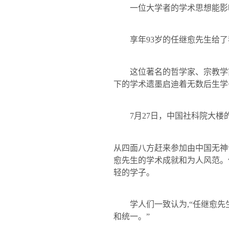
一位大学者的学术思想能影
享年
93
岁的
任继愈
先生给了
这位著名的哲学家、宗教学家
下的学术遗墨启迪着无数后生学
7
月
27
日
，中国社科院大楼
从四面八方赶来参加由中国无神
愈
先生的学术成就和为人风范。
轻的学子。
学人们一致认为
,
“
任继愈
先
和统一。”