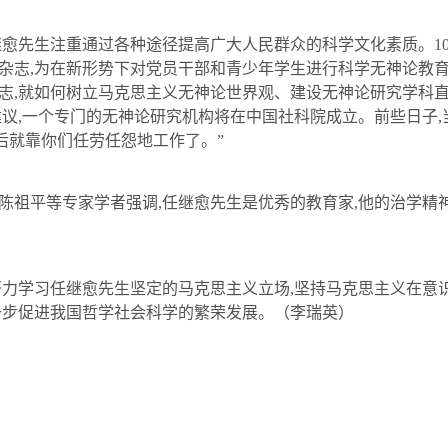
继愈
先生注重通过各种途径提高广大人民群众的科学文化素质。
1
杂志
,
为在新形势下对党员干部和青少年学生进行科学无神论教
志
,
就如何树立马克思主义无神论世界观、建设无神论研究学科
建议
,
一个专门的无神论研究机构将在中国社科院成立。前些日子
,
后就靠你们任劳任怨地工作了。”
陈祖平等专家学者强调
,
任继愈
先生是优秀的教育家
,
他的治学精
努力学
习任继愈
先生坚定的马克思主义立场
,
坚持马克思主义在意
一步促进我国哲学社会科学的繁荣发展。
（李瑞英）