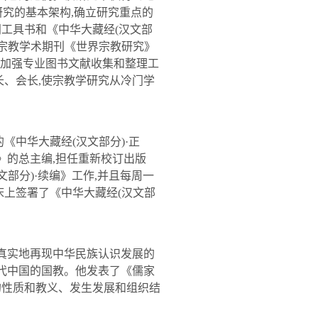
研究的基本架构
,
确立研究重点的
门工具书和《中华大藏经
(
汉文部
宗教学术期刊《世界宗教研究》
加强专业图书文献收集和整理工
长、会长
,
使宗教学研究从冷门学
的《中华大藏经
(
汉文部分
)
·正
》的总主编
,
担任重新校订出版
文部分
)
·续编》工作
,
并且每周一
床上签署了《中华大藏经
(
汉文部
真实地再现中华民族认识发展的
代中国的国教。他发表了《儒家
的性质和教义、发生发展和组织结