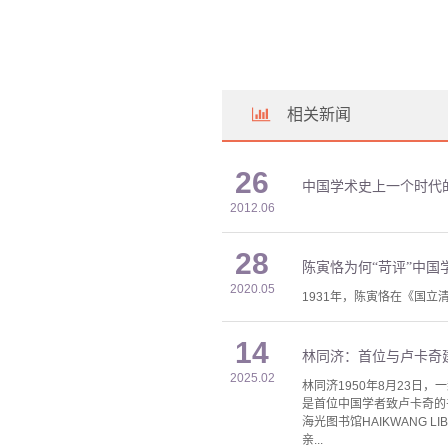
相关新闻
26
中国学术史上一个时代
2012.06
28
陈寅恪为何“苛评”中国
2020.05
1931年，陈寅恪在《国
14
林同济：首位与卢卡奇
2025.02
林同济1950年8月23日，
是首位中国学者致卢卡奇的
海光图书馆HAIKWANG LI
亲...