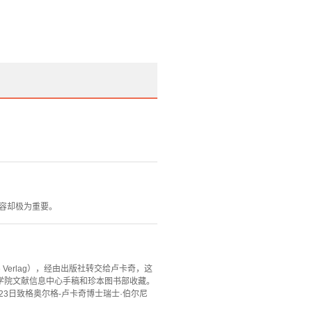
内容却极为重要。
 Verlag），经由出版社转交给卢卡奇，这
学院文献信息中心手稿和珍本图书部收藏。
0年8月23日致格奥尔格-卢卡奇博士瑞士·伯尔尼