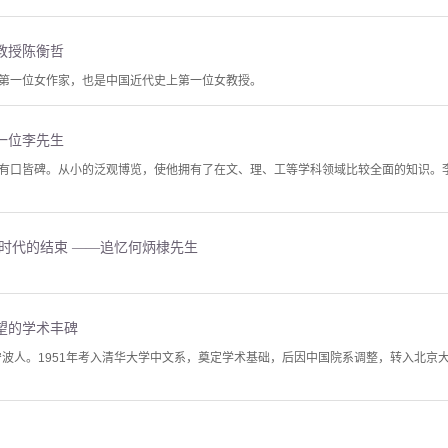
教授陈衡哲
第一位女作家，也是中国近代史上第一位女教授。
一位李先生
有口皆碑。从小的泛观博览，使他拥有了在文、理、工等学科领域比较全面的知识。
时代的结束 ——追忆何炳棣先生
望的学术丰碑
宁波人。1951年考入清华大学中文系，奠定学术基础，后因中国院系调整，转入北京大