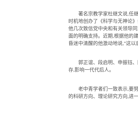
著名宗教学家杜继文说
,
任
时机地创办了《科学与无神论》
他几次致信党中央和有关领导同
面的明确支持。近期
,
根据他的
昏迷中清醒的他激动地说
,
“这以
郭正谊、段启明、申振钰、
存
,
影响一代代后人。
老中青学者们一致表示
,
要
的科研方向、理论研究方向
,
进