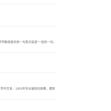
李学勤很喜欢用一句英文俗语“一些的一切，
学中文系，1955年毕业留校任助教，遭受