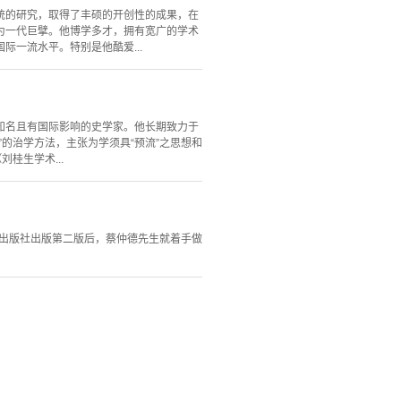
统的研究，取得了丰硕的开创性的成果，在
为一代巨擘。他博学多才，拥有宽广的学术
一流水平。特别是他酷爱...
内知名且有国际影响的史学家。他长期致力于
的治学方法，主张为学须具“预流”之思想和
桂生学术...
民出版社出版第二版后，蔡仲德先生就着手做