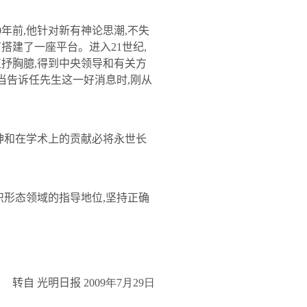
0
年前
,
他针对新有神论思潮
,
不失
育搭建了一座平台。进入
21
世纪
,
直抒胸臆
,
得到中央领导和有关方
当告诉
任
先生这一好消息时
,
刚从
神和在学术上的贡献必将永世长
识形态领域的指导地位
,
坚持正确
转自 光明日报
2009
年7
月29
日