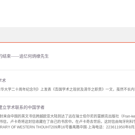
的结束——追忆何炳棣先生
学术
立清华大学二十周年纪念刊》上发表《吾国学术之现状及清华之职责》一文，虽然不长
建立学术联系的中国学者
一封来自中国的英文书信跨越欧亚大陆到达了远在瑞士伯尔尼的富朗克出版社（Fran-ke
书信，卢卡奇将这封信收藏在了自己的书房中。在卢卡奇去世后，这封信由匈牙利科
BRARY OF WESTERN THOUHT209弄16号番禺路中国·上海电话：22361195