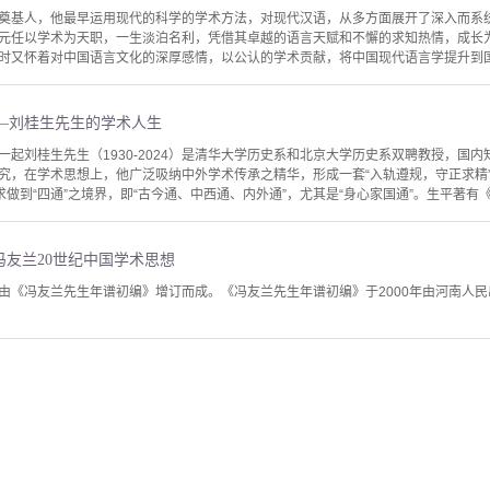
奠基人，他最早运用现代的科学的学术方法，对现代汉语，从多方面展开了深入而系
元任以学术为天职，一生淡泊名利，凭借其卓越的语言天赋和不懈的求知热情，成长
时又怀着对中国语言文化的深厚感情，以公认的学术贡献，将中国现代语言学提升到国际
—刘桂生先生的学术人生
一起刘桂生先生（1930-2024）是清华大学历史系和北京大学历史系双聘教授，国
究，在学术思想上，他广泛吸纳中外学术传承之精华，形成一套“入轨遵规，守正求精”
求做到“四通”之境界，即“古今通、中西通、内外通”，尤其是“身心家国通”。生平著有《刘
冯友兰20世纪中国学术思想
由《冯友兰先生年谱初编》增订而成。《冯友兰先生年谱初编》于2000年由河南人