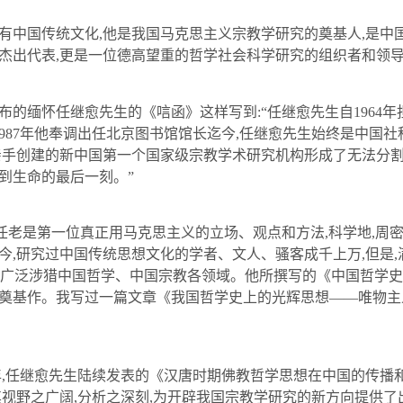
有中国传统文化
,
他是我国马克思主义宗教学研究的奠基人
,
是中
杰出代表
,
更是一位德高望重的哲学社会科学研究的组织者和领
布的缅怀
任继愈
先生的《唁函》这样写到
:
“
任继愈
先生自
1964
年
987
年他奉调出任北京图书馆馆长迄今
,
任继愈
先生始终是中国社
亲手创建的新中国第一个国家级宗教学术研究机构形成了无法分
到生命的最后一刻。”
“任老是第一位真正用马克思主义的立场、观点和方法
,
科学地
,
周
今
,
研究过中国传统思想文化的学者、文人、骚客成千上万
,
但是
,
老广泛涉猎中国哲学、中国宗教各领域。他所撰写的《中国哲学
奠基作。我写过一篇文章《我国哲学史上的光辉思想——唯物主义
年
,
任继愈
先生陆续发表的《汉唐时期佛教哲学思想在中国的传播
其视野之广阔
,
分析之深刻
,
为开辟我国宗教学研究的新方向提供了