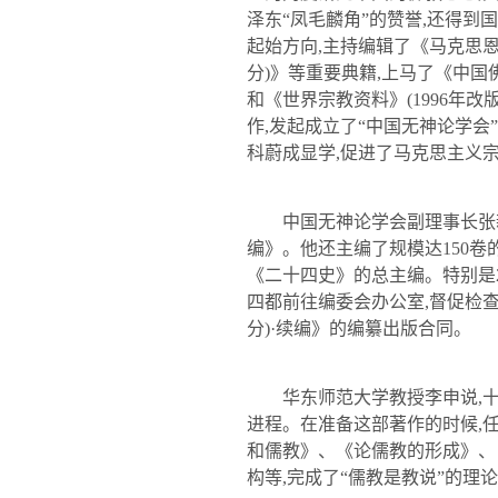
泽东“凤毛麟角”的赞誉
,
还得到国
起始方向
,
主持编辑了《马克思
分
)
》等重要典籍
,
上马了《中国
和《世界宗教资料》
(1996
年改
作
,
发起成立了“中国无神论学会”
科蔚成显学
,
促进了马克思主义
中国无神论学会副理事长张
编》。他还主编了规模达
150
卷
《二十四史》的总主编。特别是
四都前往编委会办公室
,
督促检
分
)
·续编》的编纂出版合同。
华东
师范大学
教授李申说
,
进程。在准备这部著作的时候
,
和儒教》、《论儒教的形成》、
构等
,
完成了“儒教是教说”的理