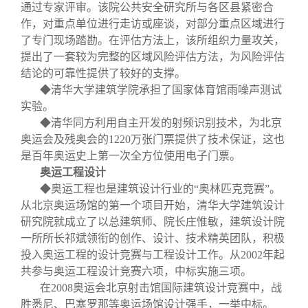
通过专家评审。该院公共安全研究所与各区县紧密合
作，对重点单位进行走访或座谈，对部分重点区域进行
了专门现场踏勘。在评估方法上，该所组织力量攻关，
提出了一套较为完整的区域风险评估方法，为风险评估
结论的可靠性提供了较好的支撑。
◆清华大学建筑学院承担了国家体育馆雨噪声测试
实验。
◆清华同方利用自主开发的射频识别技术，为北京
奥运会及残奥会的
1220
万张门票提供了技术保证，这也
是百年奥运史上第一次全方位使用电子门票。
奥运工程设计
◆奥运工程也是建筑设计行业的“奥林匹克竞赛”。
从北京奥运场馆的第一个项目开始，清华大学建筑设计
研究院就成立了以总建筑师、院长庄惟敏，建筑设计院
一所所长祁斌领衔的创作、设计、技术精英团队，积极
投入奥运工程的设计竞赛与工程设计工作。从
2002
年起
共参与奥运工程设计竞赛六项，中标实施三项。
在
2008
奥运会北京射击馆国际建筑设计竞赛中，战
胜悉尼、巴塞罗那等奥运场馆设计强手，一举中标。