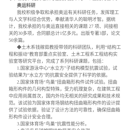
奥运科研
我校积极争取和承担奥运有关科研任务，发挥理工
与人文学科综合优势，奉献清华人的聪明才智。据统
计，我校承担的与奥运直接相关的课题
27
项、间接相
关的
30
多项，合同额总计
1
亿多元。出版专著
3
部，论文
50
余篇。
◆土木系钱稼茹教授带领的科研团队，利用“结构工
程和振动”教育部重点实验室、土木工程系工程结构实
验室等研究平台，完成了系列科研课题，包括：
1.
国家游泳中心“水立方”子结构模型抗震试验，试
验结果为“水立方”的抗震安全提供了科学的依据。
2.
国家体育场“鸟巢”扭曲箱形构件试件试验。扭曲
箱形构件的几何构型特殊，受力机理复杂，在建筑工程
中应用尚属首次，国内外均无相关的研究成果和技术规
范。该试验为国家体育场钢结构扭曲箱形构件的设计提
供了试验依据，验证了设计方法的可靠性，确保扭曲箱
形构件设计安全合理。
3.
国家体育场“鸟巢”抗震性能分析。