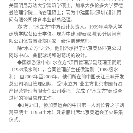
美国明尼苏达大学建筑学硕士，加拿大多伦多大学罗德
曼管理学院工商管理硕士；现为中建国际
(
深圳
)
设计顾
问有限公司体育事业部总经理。
郑
方，“水立方”中方设计负责人。
1999
年清华大学
建筑学院获硕士学位。现为中建国际
(
深圳
)
设计顾问有
限公司体育事业部国家一级注册建筑师。
除“水立方”之外，他们还承担了北京奥林匹克公园
网球中心、曲棍球场和射箭场的设计。
◆国家游泳中心“水立方”项目管理部副经理王武斌
（
1989
级水利），合同管理部主任侯建刚（
1988
级水
利）
自
2003
年至
2008
年，他们所在的中国长江三峡开发
总公司项目管理团队，受“水立方”业主方北京市国有资
产经营管理有限责任公司委托，完成了“水立方”建设全
过程的项目管理工作。
◆
3
月
24
日
，参加奥运会的中国第一人刘长春之子刘
鸿亮院士（
1954
土木）赴希腊出席北京奥运会圣火采集
仪式。