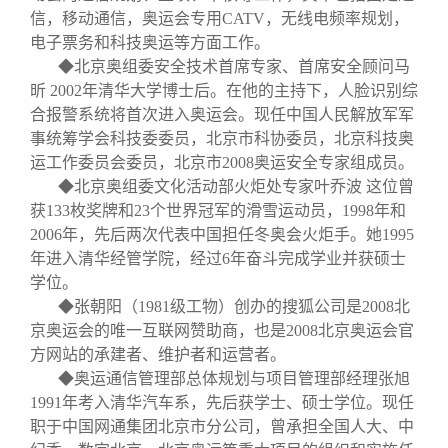
信，移动通信，奥运会专用
CATV
，无线电频率规划，
电子票务和科技奥运等方面工作。
◆北京奥组委安全技术首席专家、首席安全顾问马
昕
2002
年清华大学博士后。在他的主持下，人脸识别综
合报警系统将首次进入奥运会。现任中国人民解放军军
事统筹学会科技委委员，北京市科协委员，北京科技奥
运工作委员会委员，北京市
2008
奥运安全专家组成员。
◆北京奥组委文化活动部火炬处专家叶乔波
这位曾
获
133
枚奖牌和
23
个世界冠军的滑雪运动员，
1998
年和
2006
年，先后两次代表中国担任冬奥会火炬手。她
1995
年进入清华经管学院，经过
6
年奋斗完成学业并获硕士
学位。
◆张朝阳（
1981
级工物）创办的搜狐公司是
2008
北
京奥运会的唯一互联网赞助商，也是
2008
北京奥运会官
方网站的承建者、维护者和运营者。
◆奥运通信管理部总体规划与项目管理部经理张旭
1991
年考入清华汽车系，先后获学士、硕士学位。现任
职于中国网通集团北京市分公司，曾承担全国人大、中