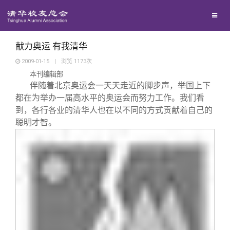
兴趣群体
捐赠方法
我要订阅
清华故事
西南联大校友会
义工计划
新媒体平台
青春风采
献力奥运 有我清华
2009-01-15
|
浏览
1173
次
本刊编辑部
校友文苑
伴随着北京奥运会一天天走近的脚步声，举国上下
都在为举办一届高水平的奥运会而努力工作。我们看
校友讲坛
到，各行各业的清华人也在以不同的方式贡献着自己的
聪明才智。
校友视界
校友服务
校友总会
终身学习