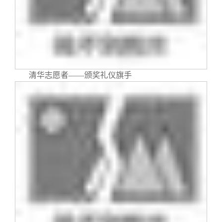
关闭
信息化服务
总会简介
三创大赛
会长致辞
实用信息
总会章程
清华志愿者
——
颁奖礼仪旗手
理事会名单
制度法规
联系我们