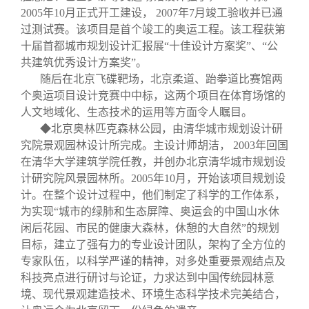
2005
年
10
月正式开工建设，
2007
年
7
月竣工验收并已通
过测试赛。该项目是首个竣工的奥运工程。该工程获第
十届首都城市规划设计汇报展“十佳设计方案奖”、“公
共建筑优秀设计方案奖”。
随后在北京飞碟靶场，北京柔道、跆拳道比赛馆两
个奥运项目设计竞赛中中标，这两个项目在体育场馆的
人文地域化、生态技术的运用等方面令人瞩目。
◆北京奥林匹克森林公园，由清华城市规划设计研
究院景观园林设计所完成。主设计师胡洁，
2003
年回国
在清华大学建筑学院任教，并创办北京清华城市规划设
计研究院风景园林所。
2005
年
10
月，开始该项目规划设
计。在整个设计过程中，他们制定了科学的工作体系，
为实现“城市的绿肺和生态屏障、奥运会的中国山水休
闲后花园、市民的健康大森林，休憩的大自然”的规划
目标，建立了强有力的专业设计团队，架构了全方位的
专家队伍，以科学严谨的精神，对多处重要景观结点及
科技亮点进行研讨与论证，力求达到中国传统园林意
境、现代景观建造技术、环境生态科学技术完美结合，