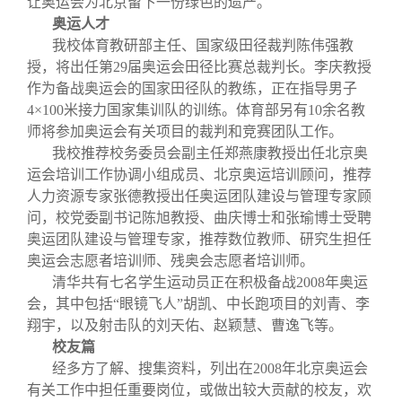
让奥运会为北京留下一份绿色的遗产。
奥运人才
我校体育教研部主任、国家级田径裁判陈伟强教
授，将出任第
29
届奥运会田径比赛总裁判长。李庆教授
作为备战奥运会的国家田径队的教练，正在指导男子
4
×
100
米
接力国家集训队的训练。体育部另有
10
余名教
师将参加奥运会有关项目的裁判和竞赛团队工作。
我校推荐校务委员会副主任郑燕康教授出任北京奥
运会培训工作协调小组成员、北京奥运培训顾问，推荐
人力资源专家张德教授出任奥运团队建设与管理专家顾
问，校党委副书记陈旭教授、曲庆博士和张瑜博士受聘
奥运团队建设与管理专家，推荐数位教师、研究生担任
奥运会志愿者培训师、残奥会志愿者培训师。
清华共有七名学生运动员正在积极备战
2008
年奥运
会，其中包括“眼镜飞人”胡凯、中长跑项目的刘青、李
翔宇，以及射击队的刘天佑、赵颖慧、曹逸飞等。
校友篇
经多方了解、搜集资料，列出在
2008
年北京奥运会
有关工作中担任重要岗位，或做出较大贡献的校友，欢