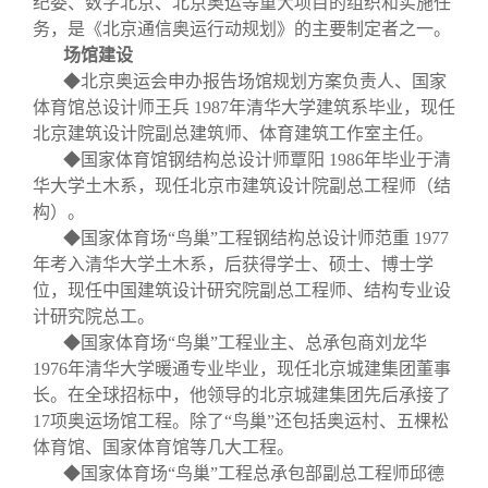
纪委、数字北京、北京奥运等重大项目的组织和实施任
务，是《北京通信奥运行动规划》的主要制定者之一。
场馆建设
◆北京奥运会申办报告场馆规划方案负责人、国家
体育馆总设计师王兵
1987
年清华大学建筑系毕业，现任
北京建筑设计院副总建筑师、体育建筑工作室主任。
◆国家体育馆钢结构总设计师覃阳
1986
年毕业于清
华大学土木系，现任北京市建筑设计院副总工程师（结
构）。
◆国家体育场“鸟巢”工程钢结构总设计师范重
1977
年考入清华大学土木系，后获得学士、硕士、博士学
位，现任中国建筑设计研究院副总工程师、结构专业设
计研究院总工。
◆国家体育场“鸟巢”工程业主、总承包商刘龙华
1976
年清华大学暖通专业毕业，现任北京城建集团董事
长。在全球招标中，他领导的北京城建集团先后承接了
17
项奥运场馆工程。除了“鸟巢”还包括奥运村、五棵松
体育馆、国家体育馆等几大工程。
◆国家体育场“鸟巢”工程总承包部副总工程师邱德