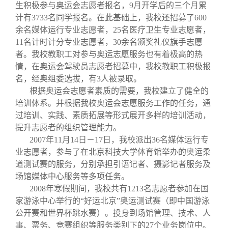
生积极参与奥运会志愿者报名，
9
月开学后的三个月累
计有
3733
名同学报名。在此基础上，我校还招募了
600
余名媒体运行专业志愿者，
25
名医疗卫生专业志愿者，
11
名计时计分专业志愿者，
30
余名颁奖礼仪旗手志愿
者。我校教职工对参与奥运志愿服务也有着极高的热
情，在奥运会驾驶员志愿者招募中，我校教职工积极报
名，经奥组委选拔，有
3
人被录取。
根据奥运会志愿者素质的需要，我校建立了健全的
培训体系。并根据我校奥运会志愿服务工作的任务，通
过培训、实践、素质拓展等形式展开多样的培训活动，
提升志愿者的组织管理能力。
2007
年
11
月
14
日
－
17
日，我校派出
36
名媒体运行专
业志愿者，参与了在北京科技大学体育馆举办的奥运柔
道测试赛的服务，分别承担引语记者、摄影记者服务及
场馆媒体中心服务等多项任务。
2008
年寒假期间，我校共有
1213
名志愿者参加在国
家游泳中心举行的“好运北京”奥运测试赛（即中国游泳
公开赛和世界杯跳水赛）。投身到场馆管理、技术、人
事、票务、竞赛组织等服务类别下的
27
个业务岗位中。