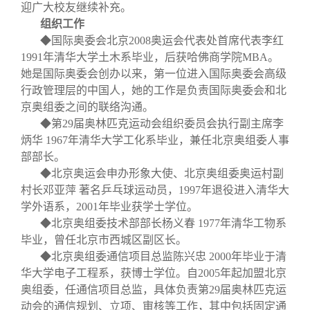
迎广大校友继续补充。
组织工作
◆国际奥委会北京
2008
奥运会代表处首席代表李红
1991
年清华大学土木系毕业，后获哈佛商学院
MBA
。
她是国际奥委会创办以来，第一位进入国际奥委会高级
行政管理层的中国人，她的工作是负责国际奥委会和北
京奥组委之间的联络沟通。
◆第
29
届奥林匹克运动会组织委员会执行副主席李
炳华
1967
年清华大学工化系毕业，兼任北京奥组委人事
部部长。
◆北京奥运会申办形象大使、北京奥组委奥运村副
村长邓亚萍
著名乒乓球运动员，
1997
年退役进入清华大
学外语系，
2001
年毕业获学士学位。
◆北京奥组委技术部部长杨义春
1977
年清华工物系
毕业，曾任北京市西城区副区长。
◆北京奥组委通信项目总监陈兴忠
2000
年毕业于清
华大学电子工程系，获博士学位。自
2005
年起加盟北京
奥组委，任通信项目总监，具体负责第
29
届奥林匹克运
动会的通信规划、立项、审核等工作，其中包括固定通