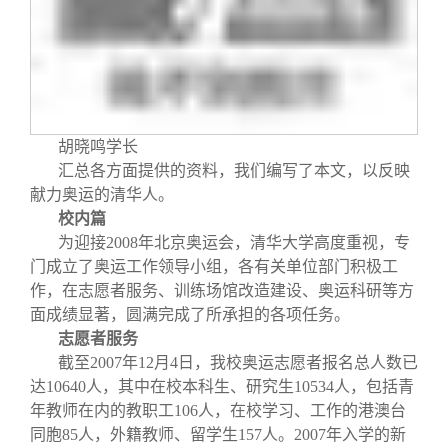
胡晓鸣学长
汇总各方面提供的资料，我们编写了本文，以反映
献力奥运的清华人。
校内篇
为迎接
2008
年北京奥运会，清华大学高度重视，专
门成立了奥运工作领导小组，各有关单位部门积极工
作，在志愿者服务、训练场馆改造建设、奥运科研等方
面成绩显著，圆满完成了所承担的各项任务。
志愿者服务
截至
2007
年
12
月
4
日
，我校奥运志愿者报名总人数已
达
10640
人，其中在校本科生、研究生
10534
人，包括青
年教师在内的教职工
106
人，在校学习、工作的港澳台
同胞
85
人，外籍教师、留学生
157
人。
2007
年入学的新