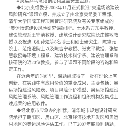
4.
奥运乒乓球馆钢结构屋盖安全监测。
◆北京奥组委于
2003
年
11
月正式批准“奥运场馆建设
风险研究”课题立项，并成立了由北京奥组委工程部、
清华大学国际工程项目管理研究院及有关专家组成的
“奥运场馆建设风险研究课题组”。土木系方东平教授、
建设管理系王守清教授、建筑设计研究院院长庄惟敏教
授以及祝迪飞和孙煜等
8
名博士和硕士研究生，陈肇元
院士、范维澄院士以及陈吉宁教授、张寅平教授、张智
慧教授等环境工程系、建筑技术科学系、建设管理系和
核研院的近
20
位教授，参与了课题不同阶段的咨询和鉴
定工作。
在近两年的时间里，课题组取得了一批在理论上有
创新、在实践中有应用价值的重要成果，主要包括：奥
运场馆建设风险表、项目风险评价模型、奥运场馆建设
风险管理系统、风险管理工作流程和组织机构及集成上
述成果的应用软件。
◆经北京市应急办的推荐，清华城市规划设计研究
院承担了朝阳区、房山区、北京经济技术开发区和奥运
村地区的奥运风险评估工作。已于
2007
年底顺利结题，