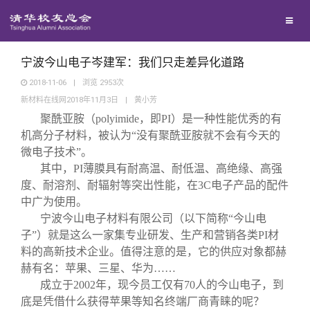
兴趣群体
捐赠方法
我要订阅
清华故事
西南联大校友会
义工计划
新媒体平台
青春风采
宁波今山电子岑建军：我们只走差异化道路
2018-11-06
|
浏览
2953
次
新材料在线网2018年11月3日
|
黄小芳
校友文苑
聚酰亚胺（polyimide，即PI）是一种性能优秀的有
机高分子材料，被认为“没有聚酰亚胺就不会有今天的
校友讲坛
微电子技术”。
其中，PI薄膜具有耐高温、耐低温、高绝缘、高强
度、耐溶剂、耐辐射等突出性能，在3C电子产品的配件
校友视界
中广为使用。
宁波今山电子材料有限公司（以下简称“今山电
校友服务
子”）就是这么一家集专业研发、生产和营销各类PI材
料的高新技术企业。值得注意的是，它的供应对象都赫
赫有名：苹果、三星、华为……
校友总会
终身学习
成立于2002年，现今员工仅有70人的今山电子，到
底是凭借什么获得苹果等知名终端厂商青睐的呢？