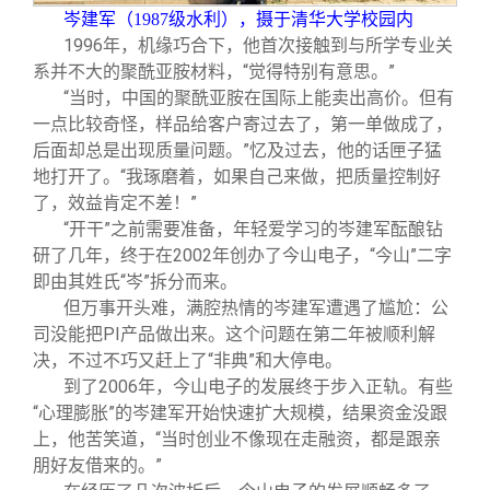
岑建军（1987级水利），摄于清华大学校园内
1996
年，机缘巧合下，他首次接触到与所学专业关
系并不大的聚酰亚胺材料，“觉得特别有意思。”
“当时，中国的聚酰亚胺在国际上能卖出高价。但有
一点比较奇怪，样品给客户寄过去了，第一单做成了，
后面却总是出现质量问题。”忆及过去，他的话匣子猛
地打开了。“我琢磨着，如果自己来做，把质量控制好
了，效益肯定不差！”
“开干”之前需要准备，年轻爱学习的岑建军酝酿钻
研了几年，终于在2002年创办了今山电子，“今山”二字
即由其姓氏“岑”拆分而来。
但万事开头难，满腔热情的岑建军遭遇了尴尬：公
司没能把PI产品做出来。这个问题在第二年被顺利解
决，不过不巧又赶上了“非典”和大停电。
到了2006年，今山电子的发展终于步入正轨。有些
“心理膨胀”的岑建军开始快速扩大规模，结果资金没跟
上，他苦笑道，“当时创业不像现在走融资，都是跟亲
朋好友借来的。”