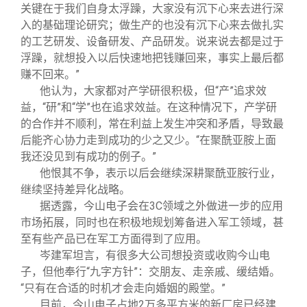
关键在于我们自身太浮躁，大家没有沉下心来去进行深
入的基础理论研究；做生产的也没有沉下心来去做扎实
的工艺研发、设备研发、产品研发。说来说去都是过于
浮躁，就想投入以后快速地把钱赚回来，事实上最后都
赚不回来。”
他认为，大家都对产学研很积极，但“产”追求效
益，“研”和“学”也在追求效益。在这种情况下，产学研
的合作并不顺利，常在利益上发生冲突和矛盾，导致最
后能齐心协力走到成功的少之又少。“在聚酰亚胺上面
我还没见到有成功的例子。”
他恨其不争，表示以后会继续深耕聚酰亚胺行业，
继续坚持差异化战略。
据透露，今山电子会在3C领域之外做进一步的应用
市场拓展，同时也在积极地规划筹备进入军工领域，甚
至有些产品已在军工方面得到了应用。
岑建军坦言，有很多大公司想投资或收购今山电
子，但他奉行“九字方针”：交朋友、走亲戚、缓结婚。
“只有在合适的时机才会走向婚姻的殿堂。”
目前，今山电子占地2万多平方米的新厂房已经建