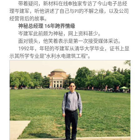
关闭
信息化服务
总会简介
®
带着疑问，
新材料在线
独家专访
了今山电子总经
理岑建军，听他讲述了自己与PI的不解之缘，以及公司
经营背后的故事。
三创大赛
会长致辞
神秘总经理 16年跨界情缘
岑建军此前颇为神秘，网上资料甚少。
实用信息
总会章程
面对镜头，他笑着表示是第一次接受媒体采访。
1992
年，年轻的岑建军从清华大学毕业，证书上显
示其所学专业是“水利水电建筑工程”。
理事会名单
制度法规
联系我们