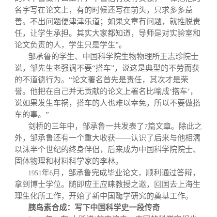
名字写在论文上，有的时候还写在前头，只求多多益
善。不出问题便津津乐道；如果文章有问题，就推脱责
任，让学生承担。其实大家都知道，导师是对实验室和
论文负责的人，学生只是学生”。
邹承鲁的学生、中国科学院生物物理所王志珍院士
说，邹先生老强调不要“搭车”，说这是典型的不劳而获
的不道德行为。“论文署名首先是责任，其次才是荣
誉。他把在自己并无贡献的论文上署名比喻成‘搭车’，
说如果发生车祸，搭车的人也难以幸免，所以不要做搭
车的事。”
剑桥的三年中，邹承鲁一共发表了
篇文章。除此之
7
外，邹承鲁还有一个重大收获——认识了后来与他相濡
以沫半个世纪的终身伴侣，后来成为中国科学院院士、
固体物理和材料科学家的李林。
年
月，邹承鲁完成毕业论文，顺利通过答辩，
1951
6
拿到博士学位。随即应王应睐教授之邀，回国去上海生
理生化所工作，开始了新中国酶学研究的奠基工作。
胰岛素合成：写下中国科学史一段传奇