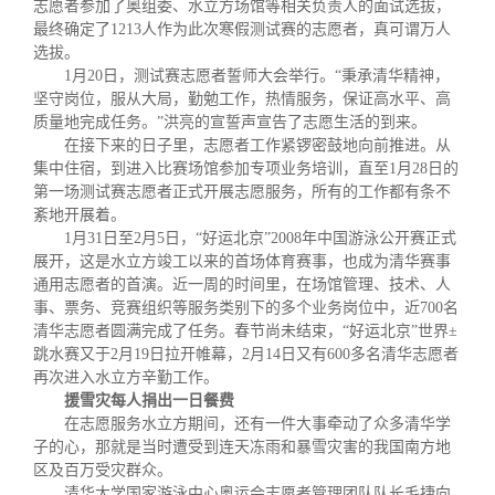
志愿者参加了奥组委、水立方场馆等相关负责人的面试选拔，
最终确定了
1213
人作为此次寒假测试赛的志愿者，真可谓万人
选拔。
1
月
20
日
，测试赛志愿者誓师大会举行。“秉承清华精神，
坚守岗位，服从大局，勤勉工作，热情服务，保证高水平、高
质量地完成任务。”洪亮的宣誓声宣告了志愿生活的到来。
在接下来的日子里，志愿者工作紧锣密鼓地向前推进。从
集中住宿，到进入比赛场馆参加专项业务培训，直至
1
月
28
日
的
第一场测试赛志愿者正式开展志愿服务，所有的工作都有条不
紊地开展着。
1
月
31
日
至
2
月
5
日
，“好运北京”
2008
年中国游泳公开赛正式
展开，这是水立方竣工以来的首场体育赛事，也成为清华赛事
通用志愿者的首演。近一周的时间里，在场馆管理、技术、人
事、票务、竞赛组织等服务类别下的多个业务岗位中，近
700
名
清华志愿者圆满完成了任务。春节尚未结束，“好运北京”世界±
跳水赛又于
2
月
19
日
拉
开帷幕，
2
月
14
日
又有
600
多名清华志愿者
再次进入水立方辛勤工作。
援雪灾每人捐出一日餐费
在志愿服务水立方期间，还有一件大事牵动了众多清华学
子的心，那就是当时遭受到连天冻雨和暴雪灾害的我国南方地
区及百万受灾群众。
清华大学国家游泳中心奥运会志愿者管理团队队长毛捷向