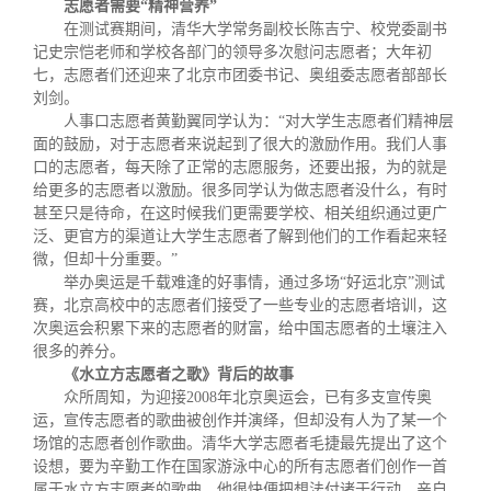
志愿者需要“精神营养”
在测试赛期间，清华大学常务副校长陈吉宁、校党委副书
记史宗恺老师和学校各部门的领导多次慰问志愿者；大年初
七，志愿者们还迎来了北京市团委书记、奥组委志愿者部部长
刘剑。
人事口志愿者黄勤翼同学认为：“对大学生志愿者们精神层
面的鼓励，对于志愿者来说起到了很大的激励作用。我们人事
口的志愿者，每天除了正常的志愿服务，还要出报，为的就是
给更多的志愿者以激励。很多同学认为做志愿者没什么，有时
甚至只是待命，在这时候我们更需要学校、相关组织通过更广
泛、更官方的渠道让大学生志愿者了解到他们的工作看起来轻
微，但却十分重要。”
举办奥运是千载难逢的好事情，通过多场“好运北京”测试
赛，北京高校中的志愿者们接受了一些专业的志愿者培训，这
次奥运会积累下来的志愿者的财富，给中国志愿者的土壤注入
很多的养分。
《水立方志愿者之歌》背后的故事
众所周知，为迎接
2008
年北京奥运会，已有多支宣传奥
运，宣传志愿者的歌曲被创作并演绎，但却没有人为了某一个
场馆的志愿者创作歌曲。清华大学志愿者毛捷最先提出了这个
设想，要为辛勤工作在国家游泳中心的所有志愿者们创作一首
属于水立方志愿者的歌曲。他很快便把想法付诸于行动，亲自