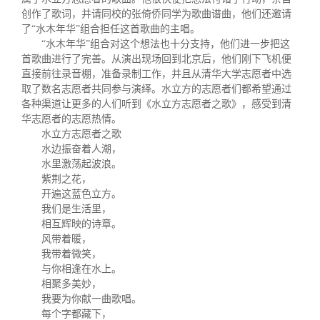
创作了歌词，并请同校的张倚侨同学为歌曲谱曲，他们还邀请
了“水木年华”组合担任这首歌曲的主唱。
“水木年华”组合对这个想法也十分支持，他们进一步把这
首歌曲进行了完善。从演出现场回到北京后，他们刚下飞机便
直接前往录音棚，准备录制工作，并且从清华大学志愿者中选
取了数名志愿者共同参与演绎。水立方的志愿者们都希望通过
各种渠道让更多的人们听到《水立方志愿者之歌》，感受到清
华志愿者的志愿热情。
水立方志愿者之歌
水边振奋着人潮，
水里激荡起波浪。
紫荆之花，
开遍这蓝色立方。
我们是生活里，
相互辉映的诗章。
风带着暖，
我带着微笑，
与你相逢在水上。
相聚多美妙，
我要为你献一曲歌唱。
每个字都藏下，