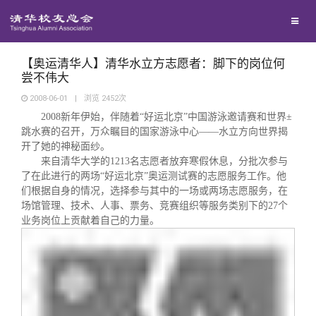
兴趣群体
捐赠方法
我要订阅
清华故事
西南联大校友会
义工计划
新媒体平台
青春风采
【奥运清华人】清华水立方志愿者：脚下的岗位何
尝不伟大
2008-06-01
|
浏览
2452
次
校友文苑
2008
新年伊始，伴随着“好运北京”中国游泳邀请赛和世界±
跳水赛的召开，万众瞩目的国家游泳中心——水立方向世界揭
开了她的神秘面纱。
校友讲坛
来自清华大学的
1213
名志愿者放弃寒假休息，分批次参与
了在此进行的两场“好运北京”奥运测试赛的志愿服务工作。他
校友视界
们根据自身的情况，选择参与其中的一场或两场志愿服务，在
场馆管理、技术、人事、票务、竞赛组织等服务类别下的
27
个
业务岗位上贡献着自己的力量。
校友服务
校友总会
终身学习