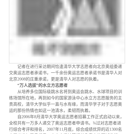
关闭
信息化服务
总会简介
三创大赛
会长致辞
实用信息
总会章程
理事会名单
记者在进行采访期间恰逢清华大学志愿者向北京奥组委递
交奥运志愿者承诺书，一千余份奥运志愿者承诺书是清华人对
制度法规
北京
2008
的庄重承诺，更是清华人对志愿的执着。
“万人选拔”的水立方志愿者
从培养多位国际级跳水名将到奥运会跳水、水球项目的训
联系我们
练场馆所在地，再到如今的国家游泳中心水立方志愿服务的主
责高校，清华大学似乎一直与水有缘，而清华学子对于志愿奥
运的那份热情也如这一池清水，柔韧而执着。
自
2006
年
8
月清华大学奥运志愿者招募工作正式启动以来，
全校共有一万多人递交了奥运志愿者申请书。
¾­
过对志愿者进
行综合考评和排名，
2007
年
11
月底，综合成绩优异的近
1300
名