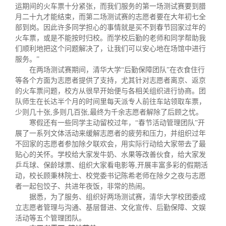
运期间的火车票十分紧张，而我们服务的第一场测试赛要到腊
月二十九才能结束，而第二场测试赛的志愿者要在大年初七全
部到岗。因此许多同学担心的事情就是买不到春节回家过年的
火车票，或是不能按时归校。而学校后勤的老师和同学帮助我
们顺利地把这个问题解决了，让我们可以安心地在场馆中进行
服务。”
在两场测试赛期间，清华大学“后勤保障团队”在衣食住行
等各个方面为志愿者提供了支持，尤其针对志愿者离京、返京
的火车票问题，校方从很早开始便与各相关组织进行协
商。团
队师生在长达半个月的时间里每天派专人前往车站领取车票，
少则几十张
,
多则几百张
,
最终为千余志愿者解除了后顾之忧。
寒假还有一些同学主动留校过年，“春节活动管理团队”开
展了一系列文体活动来缓解志愿者的疲劳和压力，并组织过年
不回家的志愿者参加除夕联欢会，用实际行动给大家带去了最
贴心的关怀。学校给大家发牛奶、水果等改善伙食，给大家发
乒乓球、保龄球票、组织大家看电影等
,
开展丰富多彩的假期活
动，校长顾秉林院士、校党委书记陈希老师在除夕之夜与志愿
者一起包饺子、共进年夜饭，非常的热闹。
据悉，为了服务、组织好两场测试赛，清华大学校团委成
立志愿者管理与沟通、基层督进、文化宣传、后勤保障、文娱
活动等五个管理团队。