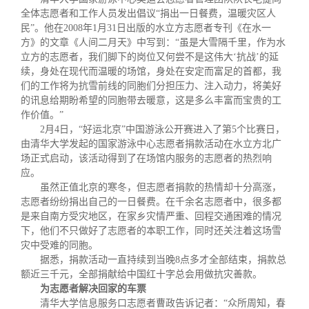
全体志愿者和工作人员发出倡议“捐出一日餐费，温暖灾区人
民”。他在
2008
年
1
月
31
日
出版的水立方志愿者专刊《在水一
方》的文章《人间二月天》中写到：“虽是大雪隔千里，作为水
立方的志愿者，我们脚下的岗位又何尝不是这伟大‘抗战’的延
续，身处在现代而温暖的场馆，身处在安定而富足的首都，我
们的工作将为抗雪前线的同胞们分担压力、注入动力，将美好
的讯息给期盼希望的同胞带去暖意，这是多么丰富而宝贵的工
作价值。”
2
月
4
日
，“好运北京”中国游泳公开赛进入了第
5
个比赛日，
由清华大学发起的国家游泳中心志愿者捐款活动在水立方北广
场正式启动，该活动得到了在场馆内服务的志愿者的热烈响
应。
虽然正值北京的寒冬，但志愿者捐款的热情却十分高涨，
志愿者纷纷捐出自己的一日餐费。在千余名志愿者中，很多都
是来自南方受灾地区，在家乡灾情严重、回程交通困难的情况
下，他们不只做好了志愿者的本职工作，同时还关注着这场雪
灾中受难的同胞。
据悉，捐款活动一直持续到当晚
8
点多才全部结束，捐款总
额近三千元，全部捐献给中国红十字总会用做抗灾善款。
为志愿者解决回家的车票
清华大学信息服务口志愿者曹政告诉记者：“众所周知，春