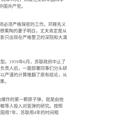
中国共产党。
项必须严格保密的工作。邓稼先义
想熏陶的妻子明白，丈夫肯定是从
身影只出现在严格警卫的深院和大漠
型。
1959
年
6
月，苏联政府中止了
计负责人后，一面部署同事们分头研
下以严谨的计算推翻了原有结论，从
果。
功爆炸的第一颗原子弹，就是由他
于敏等人投入对氢弹的研究。按照
美国用
7
年、苏联用
4
年的时间相