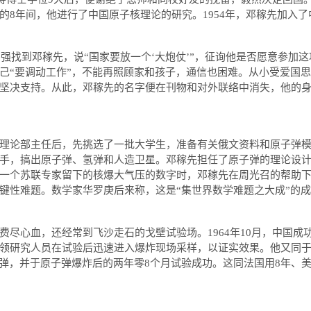
的
8
年间，他进行了中国原子核理论的研究。
1954
年，邓稼先加入了
三强找到邓稼先，说
“
国家要放一个
‘
大炮仗
’”
，征询他是否愿意参加这
己
“
要调动工作
”
，不能再照顾家和孩子，通信也困难。从小受爱国思
坚决支持。从此，邓稼先的名字便在刊物和对外联络中消失，他的
论部主任后，先挑选了一批大学生，准备有关俄文资料和原子弹模
手，搞出原子弹、氢弹和人造卫星。邓稼先担任了原子弹的理论设
一个苏联专家留下的核爆大气压的数字时，邓稼先在周光召的帮助
键性难题。数学家华罗庚后来称，这是
“
集世界数学难题之大成
”
的成
尽心血，还经常到飞沙走石的戈壁试验场。
1964
年
10
月，中国成
领研究人员在试验后迅速进入爆炸现场采样，以证实效果。他又同
弹，并于原子弹爆炸后的两年零
8
个月试验成功。这同法国用
8
年、