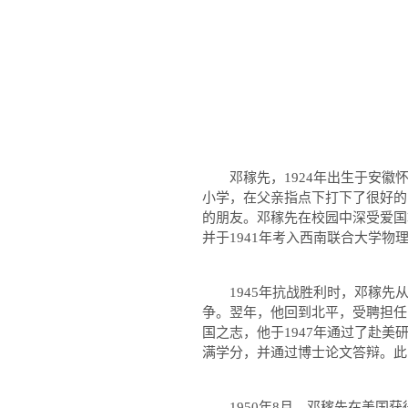
邓稼先，
1924
年出生于安徽
小学，在父亲指点下打下了很好的
的朋友。邓稼先在校园中深受爱国
并于
1941
年考入西南联合大学物
1945
年抗战胜利时，邓稼先
争。翌年，他回到北平，受聘担任
国之志，他于
1947
年通过了赴美
满学分，并通过博士论文答辩。此
1950
年
8
月，邓稼先在美国获