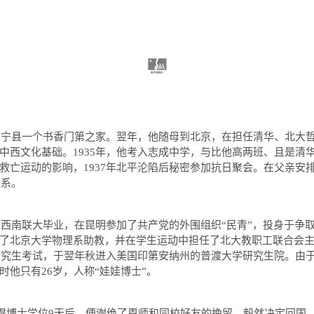
怀宁县一个书香门第之家。翌年，他随母到北京，在担任清华、北大
中西文化基础。
1935
年，他考入志成中学，与比他高两班、且是清
救亡运动的影响，
1937
年北平沦陷后秘密参加抗日聚会。在父亲安
理系。
从西南联大毕业，在昆明参加了共产党的外围组织
“
民青
”
，投身于争
了北京大学物理系助教，并在学生运动中担任了北大教职工联合会
研究生考试，于翌年秋进入美国印第安纳州的普渡大学研究生院。由
时他只有
26
岁，人称
“
娃娃博士
”
。
得博士学位
9
天后，便谢绝了恩师和同校好友的挽留，毅然决定回国