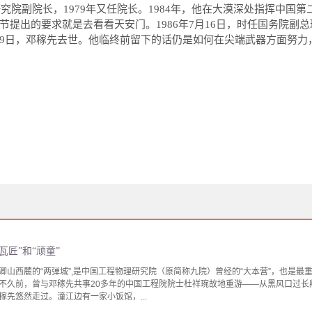
研究院副院长，
1979
年又任院长。
1984
年，他在大漠深处指挥中国第
节提出的要求就是去看看天安门。
1986
年
7
月
16
日，时任国务院副总
9
日，邓稼先去世。他临终前留下的话仍是如何在尖端武器方面努力
瓦匠”和“顽童”
卿山西麓的“两弹城”,是中国工程物理研究院（原简称九院）曾经的“大本营”，也是最
不久前，曾与邓稼先共事20多年的中国工程院院士杜祥琬故地重游——从黑风口过长
先悠然走过。潼江边有一家小饭馆，...