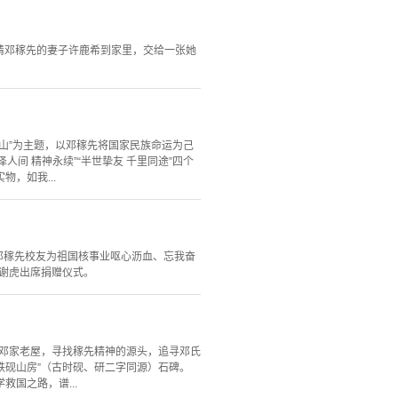
璞请邓稼先的妻子许鹿希到家里，交给一张她
河山”为主题，以邓稼先将国家民族命运为己
人间 精神永续”“半世挚友 千里同途”四个
，如我...
扬邓稼先校友为祖国核事业呕心沥血、忘我奋
友谢虎出席捐赠仪式。
到邓家老屋，寻找稼先精神的源头，追寻邓氏
铁砚山房”（古时砚、研二字同源）石碑。
国之路，谱...