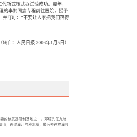
二代新式核武器试验成功。翌年，
理的李鹏同志专程前往医院，授予
，并叮咛：
“
不要让人家把我们落得
（转自：人民日报
2006
年
1
月
5
日）
重要的核武器研制基地之一。邓稼先任九院
卿山，再过潼江的漫水桥，最后去往梓潼县