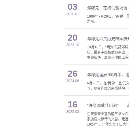
03
邓稼先：在核试验场留
2020.01
1986年7月29日，“两
之前....
20
邓稼先珍贵历史档案展
2023.10
10月18日，“两弹”元
任，投身中国核武器事业，忠
主题版块。展览以中国工程
26
邓稼先诞辰100周年，
2024.06
6月25日，在“两弹一星”
斗、以身许国的崇高精神，
16
“许身国威壮山河”——
2025.03
在安徽安庆宜秀区五横乡白
家族薪火相传的文脉。走近
1924年，邓稼先生于山房