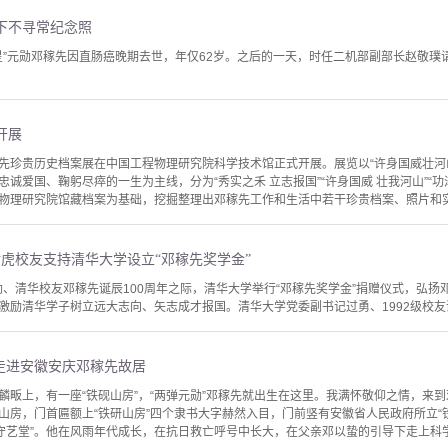
下不寻常纪念照
弹一星”元勋邓稼先因直肠癌晚期去世，年仅62岁。之后的一天，时任二机部副部长赵敬
开展
勋邓稼先珍贵历史档案展在中国工程物理研究院科学技术馆正式开展。展览以“许身国威壮
诚爱国、鞠躬尽瘁的一生为主线，分为“秀实之禾 立志报国”“许身国威 壮我河山”“功泽
物理研究院馆藏档案为基础，挖掘整理出邓稼先工作和生活中若干珍贵档案、照片和实物
谢虎校友支持清华大学设立“邓稼先奖学金”
元勋、清华校友邓稼先诞辰100周年之际，清华大学举行“邓稼先奖学金”捐赠仪式，弘
激励清华学子树立远大志向、矢志成才报国。清华大学党委副书记过勇、1992级校
走进安徽安庆邓稼先故居
麟畈上，有一座“铁砚山房”，“两弹元勋”邓稼先就出生在这里。我满怀敬仰之情，来
山房，门首匾额上“铁研山房”四个隶书大字赫然入目，门前竖有安徽省人民政府所立“
“守艺堂”。他在风雨年代成长，在抗日救亡呼号中长大，在父亲邓以蛰的引导下走上科学救