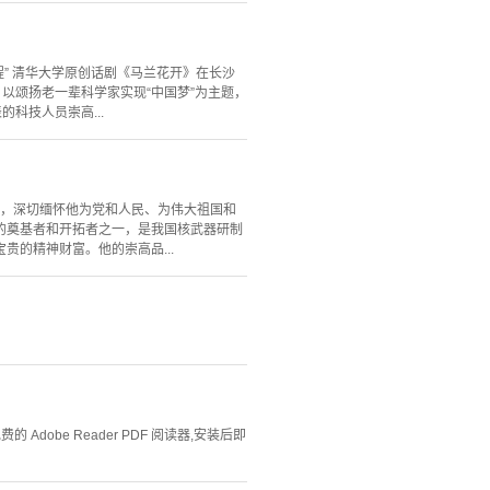
程” 清华大学原创话剧《马兰花开》在长沙
以颂扬老一辈科学家实现“中国梦”为主题，
科技人员崇高...
一生，深切缅怀他为党和人民、为伟大祖国和
的奠基者和开拓者之一，是我国核武器研制
的精神财富。他的崇高品...
Adobe Reader PDF 阅读器,安装后即