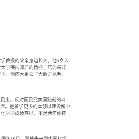
哲学教授的父亲身边长大。他
5
岁入
华大学院内邻居的杨振宁结为最好
排下，他随大姐去了大后方昆明，
取民主、反对国民党卖国独裁的斗
主席。抱着学更多的本领以建设新中
于他学习成绩突出，不足两年便读
。同年
10
月，邓稼先来到中国科学