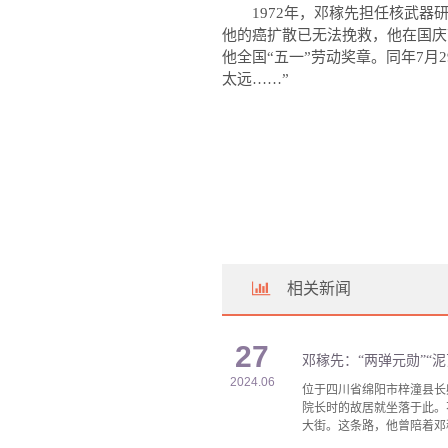
1972
年，邓稼先担任核武器
他的癌扩散已无法挽救，他在国庆
他全国
“
五一
”
劳动奖章。同年
7
月
2
太远
……”
相关新闻
27
邓稼先：“两弹元勋”“泥
2024.06
位于四川省绵阳市梓潼县长
院长时的故居就坐落于此。
大街。这条路，他曾陪着邓稼