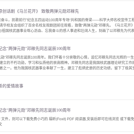
原创话剧《马兰花开》 致敬两弹元勋邓稼先
“接续奋斗，凯歌前行”纪念五四运动100周年专场“共和国的脊梁——科学大师名校宣传工
清华校友会组织了百余名校友观剧团前往观看，致敬“两弹元勋”邓稼先。《马兰花开》
先为祖国核武器事业呕心沥血、忘我奋斗的感人事迹和壮阔人生，刻画了以邓稼先为代表的
念“两弹元勋”邓稼先同志诞辰100周年
两弹元勋”邓稼先同志诞辰100周年。我们怀着十分崇敬的心情，追忆邓稼先同志光辉的
建立的不朽功勋，学习和弘扬他的崇高精神。邓稼先同志是我国核武器理论研究工作
者之一。他为我国核武器事业奉献了一生，建立了彪炳史册的历史功绩，留下了极其宝贵
希的爱情故事
念“两弹元勋”邓稼先同志诞辰100周年
文件，则可以下载免费小巧的 福昕(Foxit) PDF 阅读器,安装后即可在线浏览 或下载免费的 
文