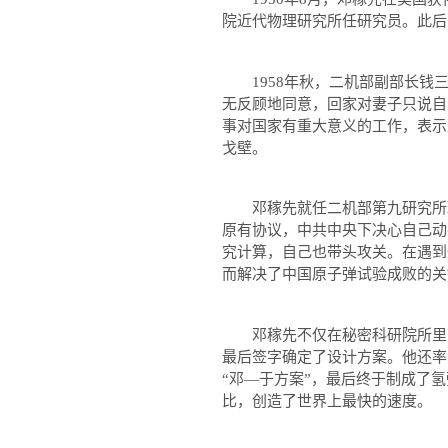
院近代物理研究所任研究员。此后
1958
年秋，二机部副部长钱
无反顾地同意，回家对妻子只说自
事对国家有重大意义的工作，表示
戈壁。
邓稼先就任二机部第九研究所理
原有协议，中共中央下决心自己动
究计算，自己也带头攻关。在遇到
而解决了中国原子弹试验成败的关
邓稼先不仅在秘密科研院所里费
最后签字确定了设计方案。他还率
“
邓
—
于方案
”
，最后终于制成了氢
比，创造了世界上最快的速度。