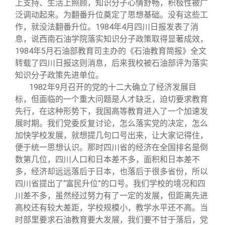
上支持、生活上照顾，知识分子心情舒畅，积极性被广
泛调动起来。为翻番升位奠定了思想基础。没有这些工
作，就没法翻番升位。1984年4月四川日报发表了消
息，说西南石油学院落实知识分子政策取得显著成效，
1984年5月石油部教育司主办的《石油教育简报》全文
转载了四川日报这则消息，后来我校被石油部评为落实
知识分子政策先进单位。
1982
年9月召开的党的十二大确立了经济发展目
标，但面临的一个重大问题是人才缺乏，迫切要求教育
先行，在这种形势下，我国高等教育进入了一个加速发
展时期。我们党委反复讨论，怎么落实党的决定，怎么
加快学校发展，就想提几句口号出来，让大家记得住，
便于统一思想认识。那时四川省的经济在全国排名是倒
数第几位，四川人口和日本差不多，面积和日本差不
多，经济却远远落后于日本，也落后于很多省份，所以
四川省提出了“富民升位”的口号。我们学校的境况和四
川差不多，虽然经过努力有了一定的发展，但距离先进
高校还有较大差距，学校规模小，教学水平还不高。当
时部里要求石油教育要大发展，我们要不甘于落后，党