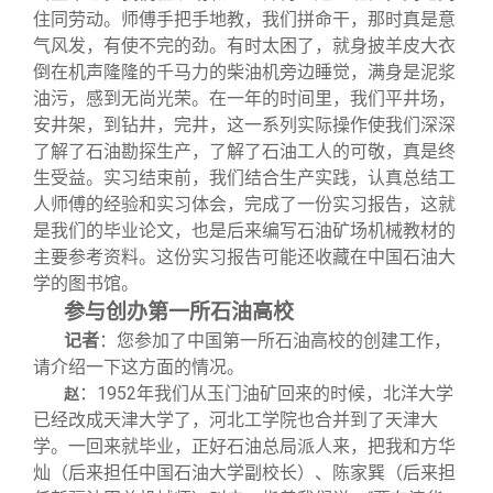
住同劳动。师傅手把手地教，我们拼命干，那时真是意
气风发，有使不完的劲。有时太困了，就身披羊皮大衣
倒在机声隆隆的千马力的柴油机旁边睡觉，满身是泥浆
油污，感到无尚光荣。在一年的时间里，我们平井场，
安井架，到钻井，完井，这一系列实际操作使我们深深
了解了石油勘探生产，了解了石油工人的可敬，真是终
生受益。实习结束前，我们结合生产实践，认真总结工
人师傅的经验和实习体会，完成了一份实习报告，这就
是我们的毕业论文，也是后来编写石油矿场机械教材的
主要参考资料。这份实习报告可能还收藏在中国石油大
学的图书馆。
参与创办第一所石油高校
记者
：您参加了中国第一所石油高校的创建工作，
请介绍一下这方面的情况。
：1952年我们从玉门油矿回来的时候，北洋大学
赵
已经改成天津大学了，河北工学院也合并到了天津大
学。一回来就毕业，正好石油总局派人来，把我和方华
灿（后来担任中国石油大学副校长）、陈家巽（后来担