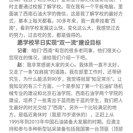
时主要通过校报了解学校。现在我有一个平板电脑，里
面装了西南石油大学的微信，这是我了解学校的最好方
式，基本上每天都看。30多年来，我一直牵挂着“西
南”，看到学校发展这么快，变化这么大，我感觉过去
的努力，过去吃的苦，都是值得的。
愿学校早日实现“双一流”建设目标
记者
：咱们“西南”有您的很多老同事，他们很关心
您现在的情况，请给我们介绍一下吧。
：我非常感谢大家的关心。我体质一直不太好，
赵
又走了一条“双肩挑”的道路，我在部里工作时，还带研
究生，为什么能活到90岁，我觉得就是“知足常乐”。让
我知足的有三个方面，一个是参加了第一个石油矿场机
械专业的建设和北京石油学院、西南石油学两个学院的
建设，培养了一批青出于蓝而胜于蓝的学生，我们把人
生最好的时光交给了“西南”。另外一个比较满足的地
方，是临近离休时（我是70岁退休的），正赶上从
1995年到2013年中国石油装备大发展的时期。应邀主
持和参与多种新型钻采装备包括我国第一台顶驱（顶部