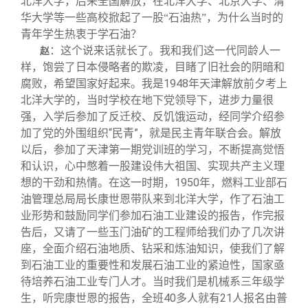
北洋大学，后来全国解放，在北洋大学、北京大学、清
华大学等一些高校掀起了一股“石油热”，为什么当时的
青年学生热衷于学石油？
：这个说来话就长了。我和我们这一代同龄人一
赵
样，饱尝了日本侵略者的欺凌，目睹了旧社会的阴暗和
腐败，希望国家好起来。我是1948年天津解放前夕考上
北洋大学的，当时学校在地下党领导下，进步力量很
强，入学后参加了反迁校、反饥饿运动，经同学介绍参
加了党的外围组织“民青”，就是民主青年联合会。解放
以后，参加了天津第一期党训班的学习，不断提高觉悟
和认识，心中憋着一股建设伟大祖国、实现共产主义理
想的干劲和热情。在这一时期，1950年，燃料工业部石
油管理总局局长康世恩带队来到北洋大学，作了石油工
业形势和鼓励同学们参加石油工业建设的报告，作完报
告后，又请了一些玉门油矿的工程师给我们办了几次讲
座，全面介绍石油地质、钻采和炼油知识，使我们了解
到石油工业的重要性和发展石油工业的紧迫性，国家亟
待培养石油工业专门人才。当时我们是机械系三年级学
生，听完康世恩的报告，全班40多人就有21人报名由普