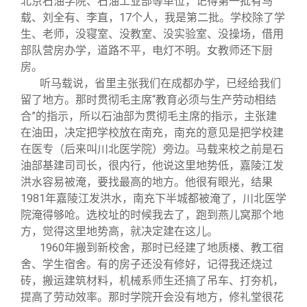
北京石油学院、石油工业部等单位，记得第一批有马
载、刘全有、李直，17个人，我是第二批。学校除了学
生、老师，没寝室、没教室、没实验室、没操场，借用
部队营房办学，道路不平，电灯不明。女教师还下厨
房。
听马载说，省里主张我们在成都办学，已经给我们
留了地方。那时贯彻毛主席“教育必须与生产劳动相结
合”的指示，所以石油部为贯彻毛主席的指示，主张建
在油田，决定把学校放在南充，南充的意见是把学校建
在医专（后来叫川北医学院）旁边。马载来校之前是石
油部基建司司长，很内行，他说这里地势低，嘉陵江发
洪水容易被淹，要找最高的地方。他很有眼光，结果
1981年嘉陵江发洪水，南充下半城都被淹了，川北医学
院淹得够呛。选校址的时候我去了，跑到燕儿窝那个地
方，觉得这里地势高，就决定建在这儿。
1960
年搬到新校舍，那时已经建了地质楼、教工宿
舍、学生宿舍。有的房子还没有修好，记得我还烧过
砖，搬运建筑材料，机械系师生还搞了吊车、打夯机，
提高了劳动效率。那时学院开会没有地方，修礼堂很花