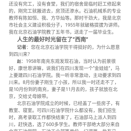
还没有完工，没有食堂，我们的宿舍是临时赶工修起来
的，刚完工就搬进去，房顶还渗水。石油机械系的专业
教师有陈如恒、我、方华灿等。那时干劲大，我是北京
市社会主义建设积极分子，1955年就破格提拔为讲师。
我在北京石油学院教了五年书，送走了一届毕业生。
人生的最好时光留在了“西南”
记者
：您在北京石油学院干得挺好的，为什么愿意
到四川来？
：1958年南充东观发现石油，当时认为前景很
赵
好，康世恩讲嘛，说我们在四川发现一个“金娃娃”，马
上要建四川石油学院。我一听非常激动，主动要求到四
川来。8月份妻子刚生了小孩，所以我一时还走不了，
是10月份到的南充，妻子是11月去的，孩子就放在北
京，交给丈母娘带。
北京石油学院成立的时候，已经盖了一些房子，有
教室、寝室。可四川石油学院什么都没有，我们招生
时，高考录取工作都快结束了，石油部马上派人到四
川，赶快选，选了600多学生。教师干部绝大部分来自