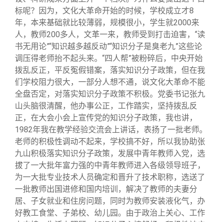
标呢？因为，文化大革命开始的时候，学校成立才8
年，本来基础就比较薄弱，规模很小，学生就2000来
人，教师200多人，文革一来，教师受到打击迫害，“读
书无用论”“知识越多越反动”“知识分子是臭老九”这些论
调压得老师抬不起头来。“四人帮”被粉碎后，中央开始
拨乱反正，平反冤假错案，落实知识分子政策，但在我
们学校阻力很大，一部分人想不通，说文化大革命不能
全盘否定，对落实知识分子政策不积极。党委书记张九
山头脑很清醒，他办事公正，工作踏实，坚持拨乱反
正，在大会小会上宣传党的知识分子政策，我也讲，
1982年我在教学经验交流会上讲话，表扬了一批老师。
老师的积极性调动不起来，学校搞不好，所以我协助张
九山积极落实知识分子政策，发展中青年教师入党，选
拔了一大批年富力强的中青年教师进入各级领导班子，
为一大批专业技术人员确定和晋升了技术职称，选送了
一批教师出国进修和国内培训，解决了教师的夫妻分
居、子女就业和住房问题，同时为教师安装液化气，办
好教工食堂、子弟校、幼儿园。由于政治上关心、工作