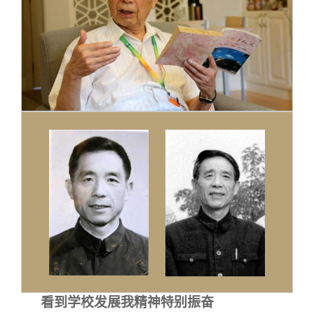
关闭
信息化服务
总会简介
三创大赛
会长致辞
实用信息
总会章程
理事会名单
制度法规
联系我们
看到学校发展我精神特别振奋