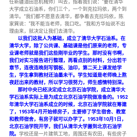
任新疆油田总机械师）叫去，指着我们说：“要在清华
大学成立石油系，你们三个，一个到克拉玛依，两个到
清华。”我们都不愿意去清华，都争着去克拉玛依，陈
家巽说：“我不能当老师，我口吃。”我和方华灿说不出
理由来，就决定让我们去清华。
以我们这批人为基础，成立了清华大学石油系。在
清华大学，除了公共课、基础课是他们原来的老师，专
业课老师就是我们这些刚毕业的学生。那时没有书啊，
我们对实习报告进行整理，再看点别的材料，分出若干
章节，连夜连晚刻写钢板、油印，第二天上课发给学
生，学生拿到教材还油墨未干。学生知道是老师晚上熬
夜赶出来的教材，所以学习很努力，师生感情特别深。
那时中央已经决定成立北京石油学院，成立清华大
学石油系实际上是为成立北京石油学院做准备的。1952
年清华大学石油系成立的时候，北京石油学院就在筹建
了，1953年4月开始修房子，主要修了学生宿舍、教室
和教师宿舍，有房子就可以办学了。1953年10月1日，
北京石油学院开学，我们从清华大学搬到北京石油学
院。
学校还是一片建筑工地，周围还有农田，有些房子