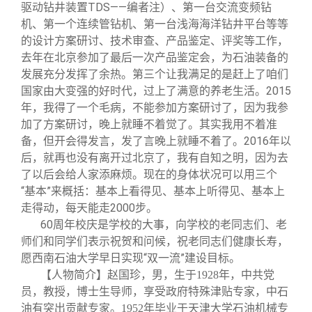
驱动钻井装置TDS——编者注）、第一台交流变频钻
机、第一个连续管钻机、第一台浅海海洋钻井平台等等
的设计方案研讨、技术审查、产品鉴定、评奖等工作，
去年在北京参加了最后一次产品鉴定会，为石油装备的
发展充分发挥了余热。第三个让我满足的是赶上了咱们
国家由大变强的好时代，过上了满意的养老生活。2015
年，我得了一个毛病，不能参加方案研讨了，因为我参
加了方案研讨，晚上就睡不着觉了。其实我用不着准
备，但开会得发言，发了言晚上就睡不着了。2016年以
后，就再也没有离开过北京了，我有自知之明，因为去
了以后会给人家添麻烦。现在的身体状况可以用三个
“基本”来概括：基本上看得见、基本上听得见、基本上
走得动，每天能走2000步。
60
周年校庆是学校的大事，向学校的老同志们、老
师们和同学们表示祝贺和问候，祝老同志们健康长寿，
愿西南石油大学早日实现“双一流”建设目标。
【人物简介】赵国珍，男，生于1928年，中共党
员，教授，博士生导师，享受政府特殊津贴专家，中石
油有突出贡献专家。1952年毕业于天津大学石油机械专