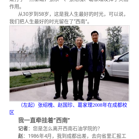
作用。
从30岁到58岁，这是我人生最好的时光，可以说，
我们把人生最好的时光留在了“西南”。
（左起）张绍槐、赵国珍、葛家理2008年在成都校
区
我一直牵挂着“西南”
记者
：您是怎么离开西南石油学院的？
：1986年4月，我到成都出差，去向省里汇报工
赵