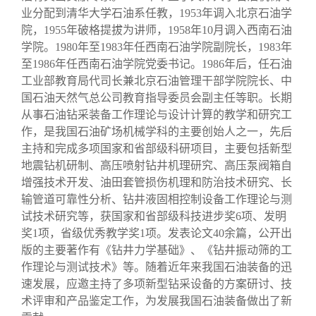
业分配到清华大学石油系任教，1953年调入北京石油学
院，1955年破格提拔为讲师，1958年10月调入西南石油
学院。1980年至1983年任西南石油学院副院长，1983年
至1986年任西南石油学院党委书记。1986年后，任石油
工业部教育局代司长兼北京石油管理干部学院院长、中
国石油天然气总公司教育指导委员会副主任等职。长期
从事石油钻采装备工作理论与设计计算的教学和研究工
作，是我国石油矿场机械学科的主要创始人之一，先后
主持和完成多项国家和省部级科研项目，主要包括新型
地震钻机研制、高压喷射钻井机理研究、高压泵阀箱自
增强技术开发、油田套管损伤机理和防治技术研究、长
输管道可靠性分析、钻井液固相控制设备工作理论与测
试技术研究等，获国家和省部级科技进步奖6项、发明
奖1项，省级优秀教学奖1项。发表论文40余篇，公开出
版的主要著作有《钻井力学基础》、《钻井振动筛的工
作理论与测试技术》等。随着近年来我国石油装备的迅
速发展，应邀主持了多项新型钻采设备的方案研讨、技
术评审和产品鉴定工作，为发展我国石油装备做出了新