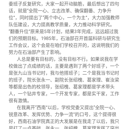
委班子反复研究，大家一起开动脑筋，最后想出了四句
话，就是“全院一心、立志改革、确保翻番、力争升
位”，同时提出了“两个中心，一个为主”，大力加强教师
队伍建设，大力提高教学质量，大力推动科学研究。
“翻番升位”原来是5年计划，结果3年完成，远远超过我
们的预期目标。1985年，石油部召开首届科研与研究生
工作会议，这个会是在咱们学校召开的，这说明我们的
努力在石油部产生了影响。
人总是要有目标的，没有目标不行。如果说我在学
校做出了点成绩的话，主要是遇到了两个好班子，一个
是张九山当书记时，我与他搭班子；二个是我当书记时
的班子，院长张永一、副院长张绍槐、葛家理、崔汝梁
等都是出色的校领导，张绍槐、葛家理都是学术带头
人，一个钻井专家，一个开发专家，都是实干家，工作
很有激情。
在我离开“西南”以后，学校党委又提出“全院一心、
锐意改革、发挥优势、力争一流”的口号，这个提得很
好，西南石油学院真正的大发展是在我走了以后，我只
是打了一点基础，张永一、张绍槐、葛家理发挥了突出