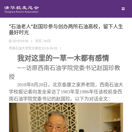
兴趣群体
捐赠方法
我要订阅
清华故事
西南联大校友会
义工计划
新媒体平台
青春风采
“石油老人”赵国珍参与创办两所石油高校，留下人生
最好时光
2018-09-06
|
浏览
740
次
校友文苑
西南石油大学官方微信2018-09-03
|
我对这里的一草一木都有感情
校友讲坛
——访原西南石油学院党委书记赵国珍教
授
校友视界
2018
年8月20日，北京泰康之家养老院，西南石油大
学校报记者向发全采访了1983年至1986年任该校前身西
校友服务
南石油学院党委书记的赵国珍。以下为对话全文：
校友总会
终身学习