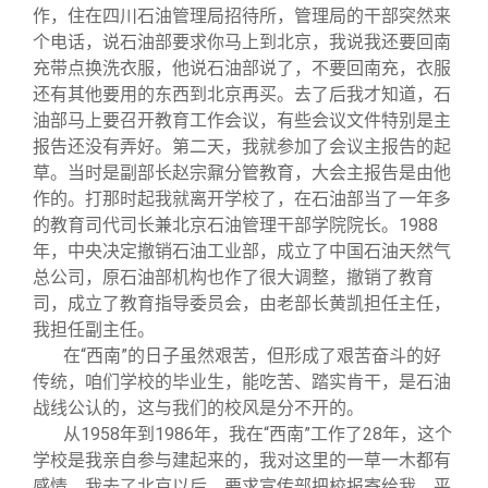
作，住在四川石油管理局招待所，管理局的干部突然来
个电话，说石油部要求你马上到北京，我说我还要回南
充带点换洗衣服，他说石油部说了，不要回南充，衣服
还有其他要用的东西到北京再买。去了后我才知道，石
油部马上要召开教育工作会议，有些会议文件特别是主
报告还没有弄好。第二天，我就参加了会议主报告的起
草。当时是副部长赵宗鼐分管教育，大会主报告是由他
作的。打那时起我就离开学校了，在石油部当了一年多
的教育司代司长兼北京石油管理干部学院院长。1988
年，中央决定撤销石油工业部，成立了中国石油天然气
总公司，原石油部机构也作了很大调整，撤销了教育
司，成立了教育指导委员会，由老部长黄凯担任主任，
我担任副主任。
在“西南”的日子虽然艰苦，但形成了艰苦奋斗的好
传统，咱们学校的毕业生，能吃苦、踏实肯干，是石油
战线公认的，这与我们的校风是分不开的。
从1958年到1986年，我在“西南”工作了28年，这个
学校是我亲自参与建起来的，我对这里的一草一木都有
感情。我去了北京以后，要求宣传部把校报寄给我，平