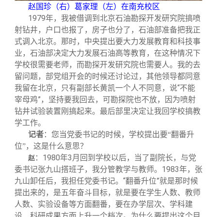
赵国珍（右）葛家理（左）在南充校区
1979
年，我被借调到北京石油勘探开发研究院搞喷
射钻井，户口也报了，房子也分了，石油部准备把我正
式调入北京。那时，中央提出要大力发展教育和科技事
业，石油部决定大力发展石油高等教育，在这种情况下
学校很需要老师，而勘探开发研究院也需要人。我的去
留问题，部党组开会的时候还讨论过，其他领导都同意
我留在北京，只有副部长黄凯一个人不同意，说“不能
宰母鸡”，坚持要我回去，可勘探院也不放，因为喷射
钻井试验装置刚搞起来。最后部里决定让我回学校搞教
学工作。
记者
：您当党委书记的时候，学校提出要“翻番升
位”，这是什么意思？
：1980年3月回到学校以后，当了副院长，与党
赵
委书记张九山搭班子，我分管教学与教师。1983年，张
九山卸任后，我担任党委书记。“翻番升位”就是那时候
提出来的，是五年奋斗目标，就是要在学生人数、教师
人数、实验设备等方面翻番，要在办学层次、学科建
设、科研成果方面上升一个档次。为什么要提出这个目