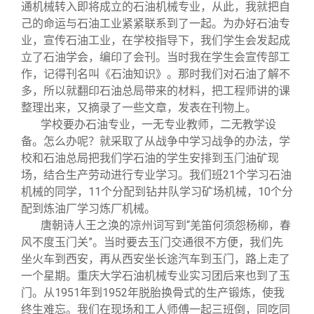
通机械转入即将成立的石油机械专业，从此，我就把自
己的命运与石油工业紧紧联系到了一起。为办好石油专
业，宣传石油工业，在学校指导下，我们学生会发起成
立了石油学会，编印了会刊。当时我在学生会宣传部工
作，记得刊名叫《石油知识》。那时我们对石油了解不
多，所以就翻印石油总局带来的材料，把工程师讲的课
整理出来，又摘录了一些文章，发表在刊物上。
学校要办石油专业，一无专业教师，二无教学设
备。怎么办呢？就采取了从战争中学习战争的办法，学
校和石油总局把我们学石油的学生安排到玉门油矿现
场，结合生产劳动进行专业学习。我们班21个学习石油
机械的同学，11个分配到钻井队学习矿场机械，10个分
配到炼油厂学习炼厂机械。
唐朝诗人王之涣的凉州词写到“羌笛何须怨杨柳，春
风不度玉门关”。当时要去玉门交通很不方便，我们先
坐火车到西安，再从西安坐长途汽车到玉门，路上走了
一个星期。重庆大学石油机械专业实习团后来也到了玉
门。从1951年到1952年脱胎换骨式的生产锻炼，使我
终生难忘。我们在现场和工人师傅一起三班倒，同吃同