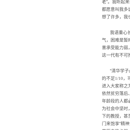
老”。我听起
都愿意叫我多
想了许多，我
我语重心
气，困难是暂
害承受能力弱
这一代有不可
“清华学
的不足
，
1/10
进入大家称之
依然贫穷落后
年龄段的人都
为社会中坚时
下的教授，甚
门来饱享“精