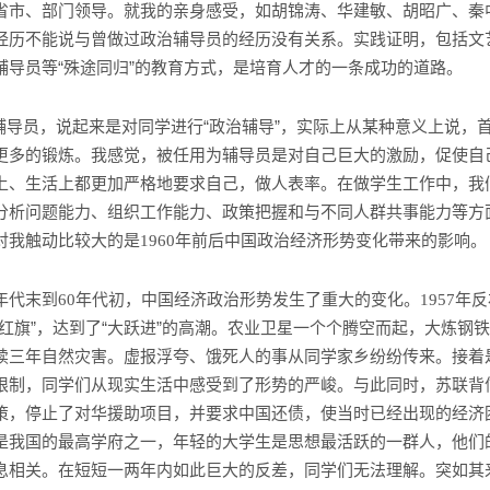
省市、部门领导。就我的亲身感受，如胡锦涛、华建敏、胡昭广、秦
经历不能说与曾做过政治辅导员的经历没有关系。实践证明，包括文
辅导员等“殊途同归”的教育方式，是培育人才的一条成功的道路。
辅导员，说起来是对同学进行“政治辅导”，实际上从某种意义上说，
更多的锻炼。我感觉，被任用为辅导员是对自己巨大的激励，促使自
上、生活上都更加严格地要求自己，做人表率。在做学生工作中，我
分析问题能力、组织工作能力、政策把握和与不同人群共事能力等方
对我触动比较大的是
年前后中国政治经济形势变化带来的影响。
1960
年代末到
年代初，中国经济政治形势发生了重大的变化。
年反
60
1957
面红旗”，达到了“大跃进”的高潮。农业卫星一个个腾空而起，大炼钢
续三年自然灾害。虚报浮夸、饿死人的事从同学家乡纷纷传来。接着
限制，同学们从现实生活中感受到了形势的严峻。与此同时，苏联背
策，停止了对华援助项目，并要求中国还债，使当时已经出现的经济
是我国的最高学府之一，年轻的大学生是思想最活跃的一群人，他们
息相关。在短短一两年内如此巨大的反差，同学们无法理解。突如其