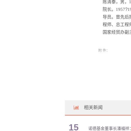
陈清泰，男，
院长。
?
1957
1
导员。曾先后
程师、总工程
国家经贸办副
附 件：
相关新闻
15
诺德基金董事长潘福祥：