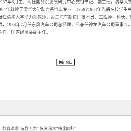
年
月生，现任国务院发展研究中心党组书记、副主任，清华大
1937
6
年就读于清华大学动力系汽车专业。
?
年先后在校学生
964
1959
1964
担任清华大学动力系教师，第二汽车制造厂技术员、工程师、科长、
师，
年
月任东风汽车公司总经理，后兼任神龙汽车公司董事长
1984
7
主任，国家经贸委副主任。
教育讲求“有教无类” 投资追求“殊途同归”