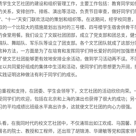
责学生文艺社团的建设和组织管理工作，主要工作包括：
教育同学如
的关系，安排创作、排练、演出等活动，负责节目审查，做好同学们
一”、“十一”天安门联欢活动的策划和组织等。在这期间，经学校同意
取的一个比较大的措施是划出当时的三号楼、四号楼学生宿舍供骨干
的食堂用餐。我们设立了文娱社团团部，成立了党支部和团总支，健
唱队、舞蹈队、军乐队等设立了团支部。各个文艺团队就成了这部分
这种方法，一方面是为了在培育和发挥同学们特长爱好的同时加强思
了使文艺社团能够更有效地安排业余活动，做到学习活动两不误。不
在以共同爱好组成的集体中生活和活动，使同学们的思想更为开阔，
实践证明这种做法有利于同学们的成长。
的重视和支持，在团委、学生会领导下，文艺社团的活动欣欣向荣。
受同学们的欢迎，包括在北京和上海的演出也获得了很大的成功；
另
习的平均成绩比班级水平高出许多，这就使文艺社团的向心力很强。
头看，在我同时代的校文艺社团中，不仅涌现出如江欢成、马国馨、
著名的院士、教授和工程师，还出现了胡锦涛、华建敏等党和国家领