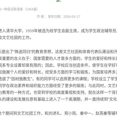
的一种尝试陈清泰（1964届）
作 者： 发布日期：2004-04-17
进入清华大学，
年被选为校学生会副主席，成为学生政治辅导员
1959
校文艺社团的工作。
长提出了“殊途同归”的教育思想，这是文艺社团和体育代表队建设和
其重要的含义在于：
国家需要的人才是多方面的，学生的爱好和特长
院系专业设置却是有限的；因此，学校应当创造条件，使学生在学好
和施展个人的爱好和特长，经受多方面的学习和锻炼，为国家培养多
选拔了“因材施教生”，有的同学可以选择更多的课程；学校设立了学
同学在政治素养和组织能力方面经受了更多的锻炼；与此同时，文艺
为教育的一种方式，也受到学校的高度重视和支持。就在这样一个背
队的建设和发展在原有基础上进入了一个高潮期，并一直持续到“文化
这个期间到文艺社团工作，和刘述礼、郑小筠、秦中一、赵燕秦等辅