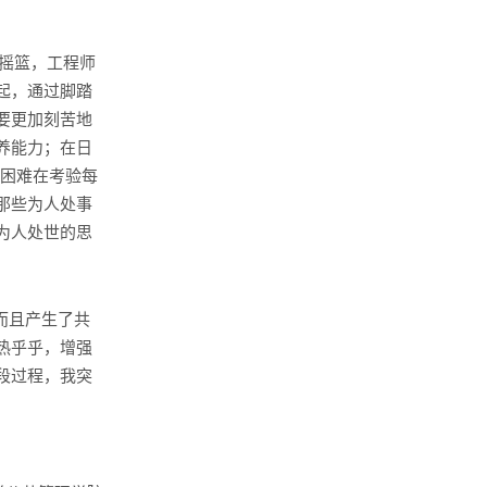
摇篮，工程师
起，通过脚踏
要更加刻苦地
养能力；在日
。困难在考验每
那些为人处事
为人处世的思
而且产生了共
热乎乎，增强
段过程，我突