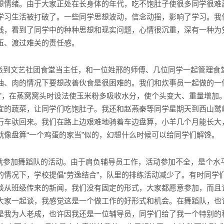
想情绪。由于大家正处在长身体的年代，吃不饱肚子使很多同学很难
学习生活被打破了。一些同学思想波动，信念动摇，影响了学习。我
线，看到了同学中的种种思想和现实问题，心情很沉重，深有一种为
伍、渡过难关的责任感。
派到文艺社团食堂当主任，和一位姓邢的师傅、几位同学一起管理食
油、肉的情况下要想改善伙食是很困难的。我们和炊事员一起做的一
法”，在蒸窝窝头时设法使玉米粉多吸收水分，使个头变大、重量增加
宜的蔬菜，让同学们吃饱肚子。我还和赵燕秦等同学星期天到西山鹫
行车驮回来。我们在路上边艰难地骑着车边盘算，小羊几个月能长大
就像盘算“一个鸡蛋的家当”似的，幻想什么时候可以给同学们解馋。
就参加舞蹈队的活动。由于肩负辅导员工作，活动参加不全，是个水
的情况下，学校提倡“劳逸结合”，队里的排练活动减少了。有时同学
谈从班级传来的新闻，我们没有固定的形式，大家都愿意参加，而且
大家一起谈，我感觉这是一个做工作的好形式和机会。在舞蹈队，也
是我为人老成，也许因我还是一位辅导员，同学们给了我一个特别的