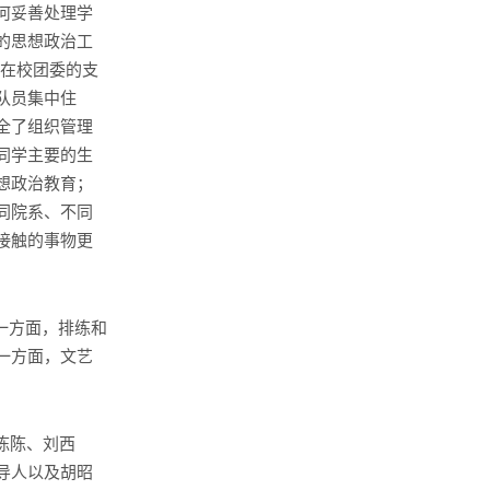
何妥善处理学
的思想政治工
，在校团委的支
队员集中住
全了组织管理
同学主要的生
想政治教育；
同院系、不同
接触的事物更
一方面，排练和
一方面，文艺
陈陈、刘西
导人以及胡昭