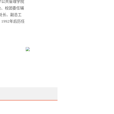
学公共管理学院
会、校团委任辅
处长、副总工
。
年后历任
1992