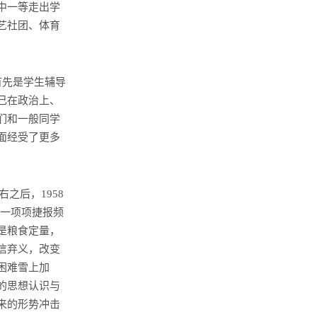
中一等走出学
艺社团、体育
首先是学生辅导
己在政治上、
们和一般同学
面经受了更多
右之后，
1958
铁一项项捷报频
是粮食定量，
信弃义，改变
困难雪上加
的思想认识与
来的形势冲击