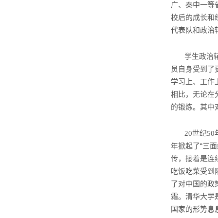
广、秦中一等
校后的成长和
代表队和政治
学生政治
员自身受到了
学习上、工作
相比，无论在
的锻炼。其中
世纪
20
50
年掀起了“三
传，接着是连
吃饭吃菜受到
了对中国的政
霜。清华大学
国家的形势息