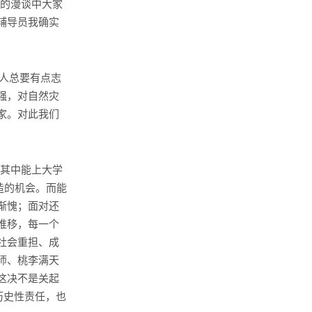
式的漫谈中大家
辅导员我确实
人总要有点志
强，对自然灾
家。对此我们
其中能上大学
造的机会。而能
惭愧；面对还
推移，每一个
社会重担、成
师、桃李满天
这决不是关起
历史性责任，也