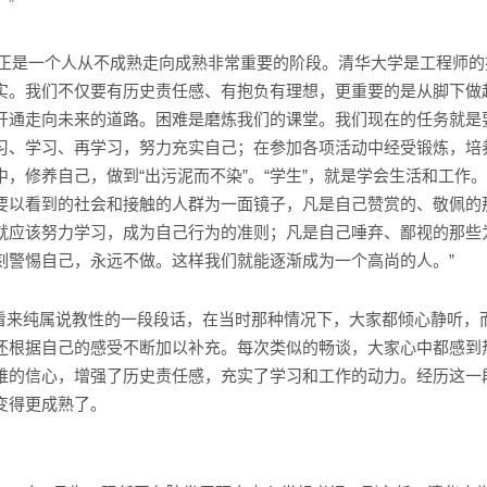
”
期正是一个人从不成熟走向成熟非常重要的阶段。清华大学是工程师的
实。我们不仅要有历史责任感、有抱负有理想，更重要的是从脚下做
开通走向未来的道路。困难是磨炼我们的课堂。我们现在的任务就是
习、学习、再学习，努力充实自己；在参加各项活动中经受锻炼，培
中，修养自己，做到“出污泥而不染”。“学生”，就是学会生活和工作
要以看到的社会和接触的人群为一面镜子，凡是自己赞赏的、敬佩的
就应该努力学习，成为自己行为的准则；凡是自己唾弃、鄙视的那些
刻警惕自己，永远不做。这样我们就能逐渐成为一个高尚的人。”
看来纯属说教性的一段段话，在当时那种情况下，大家都倾心静听，
还根据自己的感受不断加以补充。每次类似的畅谈，大家心中都感到
难的信心，增强了历史责任感，充实了学习和工作的动力。
经历这一
变得更成熟了。