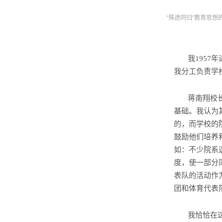
“殊途同归”教育思想
我
年
1957
我分工负责学
蒋南翔校
基础。我认为
的，而学校的
鼓励他们培养
如：
不少院系
度，使一部分
表队的活动作
团和体育代表
我恰恰在