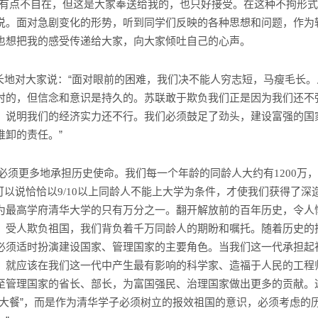
来有点不自在，但这是大家奉送给我的，也只好接受。在这种不拘形
说。面对急剧变化的形势，听到同学们反映的各种思想和问题，作为
也想把我的感受传递给大家，向大家倾吐自己的心声。
长地对大家说：“面对眼前的困难，我们决不能人穷志短，马瘦毛长。
时的，但信念和意识是持久的。苏联敢于欺负我们正是因为我们还不
，说明我们的经济实力还不行。我们必须鼓足了劲头，建设富强的国
推卸的责任。”
子必须更多地承担历史使命。我们每一个年龄的同龄人大约有
万，
1200
可以说恰恰以
以上同龄人不能上大学为条件，才使我们获得了深
9/10
为最高学府清华大学的只有万分之一。翻开解放前的百年历史，令人
、受人欺负祖国，我们背负着千万同龄人的期盼和嘱托。随着历史的
必须适时扮演建设国家、管理国家的主要角色。当我们这一代承担起
，就应该在我们这一代中产生最有影响的科学家、造福于人民的工程
至管理国家的省长、部长，为富国强民、治理国家做出更多的贡献。
神大餐”，而是作为清华学子必须树立的报效祖国的意识，必须考虑的