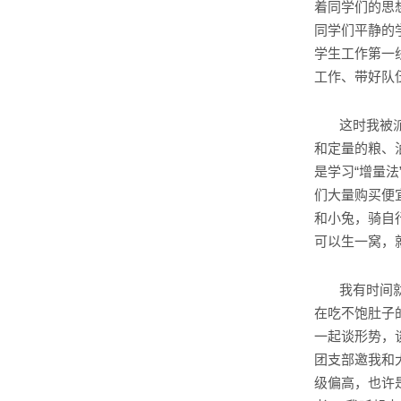
着同学们的思
同学们平静的
学生工作第一
工作、带好队
这时我被
和定量的粮、
是学习“增量
们大量购买便
和小兔，骑自
可以生一窝，
我有时间
在吃不饱肚子
一起谈形势，
团支部邀我和
级偏高，也许