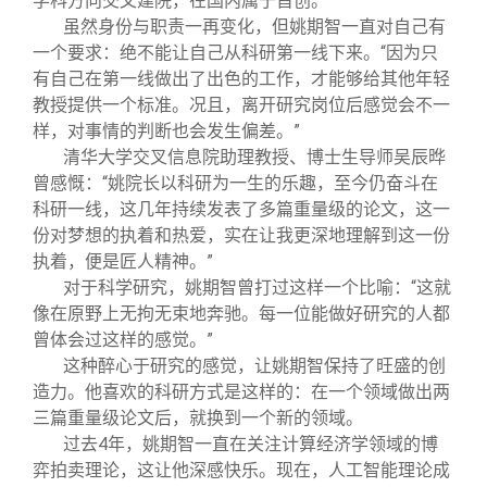
学科方向交叉建院，在国内属于首创。
虽然身份与职责一再变化，但姚期智一直对自己有
一个要求：绝不能让自己从科研第一线下来。“因为只
有自己在第一线做出了出色的工作，才能够给其他年轻
教授提供一个标准。况且，离开研究岗位后感觉会不一
样，对事情的判断也会发生偏差。”
清华大学交叉信息院助理教授、博士生导师吴辰晔
曾感慨：“姚院长以科研为一生的乐趣，至今仍奋斗在
科研一线，这几年持续发表了多篇重量级的论文，这一
份对梦想的执着和热爱，实在让我更深地理解到这一份
执着，便是匠人精神。”
对于科学研究，姚期智曾打过这样一个比喻：“这就
像在原野上无拘无束地奔驰。每一位能做好研究的人都
曾体会过这样的感觉。”
这种醉心于研究的感觉，让姚期智保持了旺盛的创
造力。他喜欢的科研方式是这样的：在一个领域做出两
三篇重量级论文后，就换到一个新的领域。
过去4年，姚期智一直在关注计算经济学领域的博
弈拍卖理论，这让他深感快乐。现在，人工智能理论成