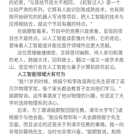
的初衷，“与其他节目大不相同，《机智过人》是一个
比较严肃的系列，它既有人脸识别等成熟技术，也有刚
刚开始研究的机器人写诗等项目，把人工智能的技术与
应用相结合，是这个节目有趣的特点。”
在姚期智看来，节目中的竞赛只是表象，呈现的项
目也不是终点。以人工智能读影像片为例，它的背后，
意味着人工智能或许能在医疗领域作出更大贡献。
这位思维敏捷缜密、言辞恳切幽默、待人亲切和蔼
的老人，跨越大洋，回到故土，翻过一座又一座学术高
山，坚定地行走在人工智能与量子计算机研究前沿。
人工智能领域大有可为
“我11岁的时候，杨振宁和李政道两位先生获得了诺
贝尔物理学奖，每个家长都会教育子女向他们学习。”
姚期智说。这件事激发了他对物理的兴趣，也坚定了大
学时选择物理系的决心。
后来，为了邀请姚期智回国任教，清华大学专门请
杨振宁与他会面。“我没有想到有一天会跟杨振宁先生
见面，而且谈论的还是关于到清华任教的事情。我一向
非常仰慕杨先生，当时也非常兴奋。”姚期智说，和杨