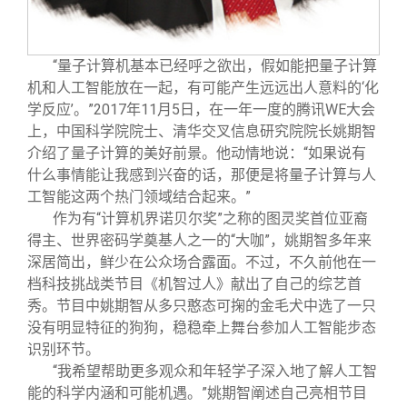
“量子计算机基本已经呼之欲出，假如能把量子计算
机和人工智能放在一起，有可能产生远远出人意料的‘化
学反应’。”2017年11月5日，在一年一度的腾讯WE大会
上，中国科学院院士、清华交叉信息研究院院长姚期智
介绍了量子计算的美好前景。他动情地说：“如果说有
什么事情能让我感到兴奋的话，那便是将量子计算与人
工智能这两个热门领域结合起来。”
作为有“计算机界诺贝尔奖”之称的图灵奖首位亚裔
得主、世界密码学奠基人之一的“大咖”，姚期智多年来
深居简出，鲜少在公众场合露面。不过，不久前他在一
档科技挑战类节目《机智过人》献出了自己的综艺首
秀。节目中姚期智从多只憨态可掬的金毛犬中选了一只
没有明显特征的狗狗，稳稳牵上舞台参加人工智能步态
识别环节。
“我希望帮助更多观众和年轻学子深入地了解人工智
能的科学内涵和可能机遇。”姚期智阐述自己亮相节目