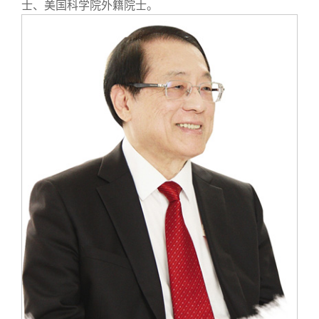
关闭
信息化服务
总会简介
士、美国科学院外籍院士。
三创大赛
会长致辞
实用信息
总会章程
理事会名单
制度法规
联系我们