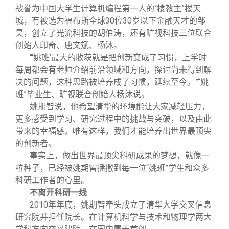
被誉为中国大学生计算机编程第一人的“楼教主”楼天
城，有被选为福布斯全球30位30岁以下金融天才的邹
昊，创立了光流科技的胡伯涛，还有旷视科技三位联合
创始人印奇、唐文斌、杨沐。
“‘姚班’最大的收获就是把创新变成了习惯，上学时
每周都会有老师介绍前沿领域和方向，探讨尚未得到解
决的问题，这种思路被培养成了习惯，延续至今。”“姚
班”毕业生、旷视联合创始人杨沐说。
姚期智说，他希望清华的环境能让大家减轻压力，
更多感受到学习、研究过程中的挑战与突破，以及由此
带来的幸福感。唯有这样，我们才能培养出世界最顶尖
的创新者。
事实上，做出世界最顶尖科研成果的梦想，就像一
粒种子，已经被姚期智播撒到每一位“姚班”学生和众多
科研工作者的心里。
不离开科研一线
2010
年年底，姚期智牵头成立了清华大学交叉信息
研究院并担任院长。在计算机科学与技术和物理学两大