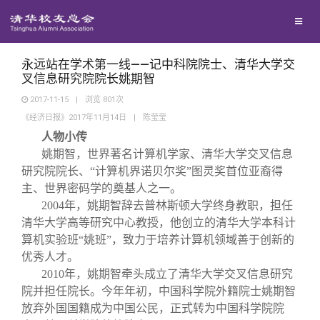
兴趣群体
捐赠方法
我要订阅
清华故事
西南联大校友会
义工计划
新媒体平台
青春风采
永远站在学术第一线——记中科院院士、清华大学交
叉信息研究院院长姚期智
2017-11-15
|
浏览
801
次
校友文苑
《经济日报》2017年11月14日
|
陈莹莹
人物小传
校友讲坛
姚期智，世界著名计算机学家、清华大学交叉信息
研究院院长、“计算机界诺贝尔奖”图灵奖首位亚裔得
主、世界密码学的奠基人之一。
校友视界
2004
年，姚期智辞去普林斯顿大学终身教职，担任
清华大学高等研究中心教授，他创立的清华大学本科计
校友服务
算机实验班“姚班”，致力于培养计算机领域善于创新的
优秀人才。
2010
年，姚期智牵头成立了清华大学交叉信息研究
校友总会
终身学习
院并担任院长。今年年初，中国科学院外籍院士姚期智
放弃外国国籍成为中国公民，正式转为中国科学院院