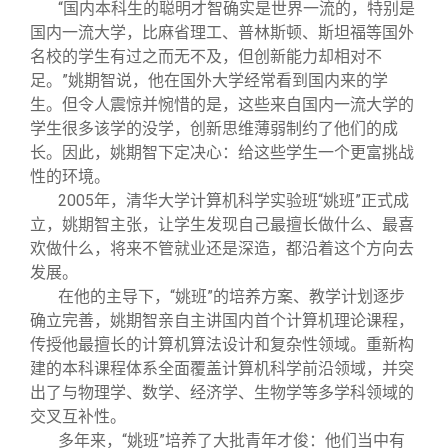
“国内本科生的聪明才智确实是世界一流的，特别是
国内一流大学，比麻省理工、普林斯顿、斯坦福等国外
名校的学生有过之而无不及，但创新能力却相对不
足。”姚期智说，他在国外大学经常看到国内来的学
生。但令人震惊并惋惜的是，这些来自国内一流大学的
学生很多该学的没学，创新思维薄弱制约了他们的成
长。因此，姚期智下定决心：给这些学生一个更富挑战
性的环境。
2005
年，清华大学计算机科学实验班“姚班”正式成
立，姚期智主张，让学生发现自己最擅长做什么、最喜
欢做什么，将来不管就业还是深造，都沿着这个方向去
发展。
在他的主导下，“姚班”的培养方案、教学计划逐步
确立完善，姚期智亲自主讲国内首个计算机理论课程，
传授他最擅长的计算机算法设计和复杂性领域。重新构
建的本科课程体系全面覆盖计算机科学前沿领域，并突
出了与物理学、数学、经济学、生物学等多学科领域的
交叉互补性。
多年来，“姚班”培养了大批青年才俊：他们当中有