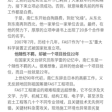
知，之前的选址和论证环节已耗费了大家数年时间和精
力，接下来立项必须成功。否则，就意味着先前的所有
工作都是白费。
于是，南仁东开始自掏路费，到处“化缘”。从东北
到东南再到西北，他一家单位一家单位去谈。最终，在
他的努力下，厚厚的立项申请书上出现了20多个合作单
位的名字。
2007
年7月，历经十几年，FAST作为“十一五”重大
科学装置正式被国家批准立项。
他随性不羁，却被一个项目拴住22年
在国家天文台研究员陈学雷的记忆中，南仁东是一
个随性不羁的人。很难想象，这样的他会被一个项目拴
住，而且一拴就是22年。
上世纪90年代初，南仁东辞去日本的高薪工作，义
无反顾地回到祖国筹建FAST工程项目。
FAST
工程建设的艰难程度远超想象，它不仅涉及天
文学、力学、机械工程、结构工程、电子学，甚至涉及
岩土工程等几十个不同专业领域，且关键技术无先例可
循，关键材料急需攻关，现场施工环境也异常恶劣复