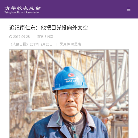
兴趣群体
捐赠方法
我要订阅
清华故事
西南联大校友会
义工计划
新媒体平台
青春风采
追记南仁东：他把目光投向外太空
2017-09-28
|
浏览
619
次
《人民日报》2017年9月28日
|
吴月辉 喻思南
校友文苑
校友讲坛
校友视界
校友服务
校友总会
终身学习