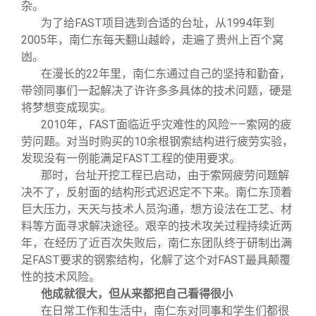
杂。
为了给FAST项目选到合适的台址，从1994年到
2005年，南仁东每天翻山越岭，走遍了贵州上百个窝
凼。
在漫长的22年里，南仁东通过自己的坚持和勤奋，
带领同事们一起解决了许许多多具体的技术问题，硬是
将梦想变成现实。
2010
年，FAST面临近乎灾难性的风险——索网的疲
劳问题。对当时购买的10余根钢索结构进行疲劳实验，
发现没有一例能满足FAST工程的使用要求。
那时，台址开挖工程已启动，由于索网疲劳问题解
决不了，反射面的结构形式迟迟定不下来。南仁东顶着
巨大压力，天天与技术人员沟通，想方设法在工艺、材
料等方面寻求解决途径。艰辛的技术攻关过程持续近两
年，在经历了近百次失败后，南仁东团队终于研制出满
足FAST要求的钢索结构，化解了这个对FAST最具颠覆
性的技术风险。
他成就很大，但从来都把自己看得很小
在日常工作和生活中，南仁东对同事和学生们都很