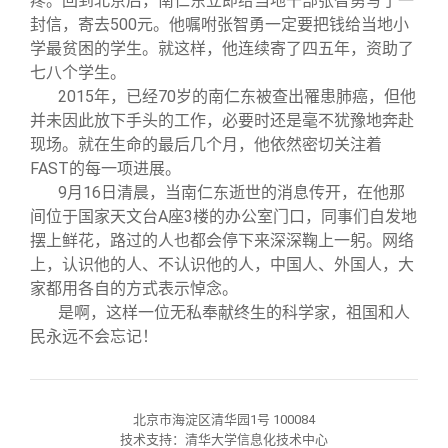
疼。回到北京后，南仁东立即给当地干部张智勇写了一
封信，寄去500元。他嘱咐张智勇一定要把钱给当地小
学最贫困的学生。就这样，他连续寄了四五年，资助了
七八个学生。
2015
年，已经70岁的南仁东被查出罹患肺癌，但他
并未因此放下手头的工作，必要时还是毫不犹豫地奔赴
现场。就在生命的最后几个月，他依然密切关注着
FAST的每一项进展。
9
月16日清晨，当南仁东逝世的消息传开，在他那
间位于国家天文台A座3楼的办公室门口，同事们自发地
摆上鲜花，路过的人也都会停下来深深鞠上一躬。网络
上，认识他的人、不认识他的人，中国人、外国人，大
家都用各自的方式表示悼念。
是啊，这样一位无私奉献终生的科学家，祖国和人
民永远不会忘记！
北京市海淀区清华园1号 100084
技术支持：清华大学信息化技术中心