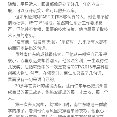
随和，平易近人，跟谁都像是处了好几十年的老友一
般，可以互开玩笑，也可以敞开心扉。
但如果碰到对FAST工作不够认真的人，他会毫不留
情地批评，脾气“坏”得很。虽然南仁东对工作要求极
严，但他并不专横，重要的技术决策，他也愿意听取技
术人员的意见。
“没有他，就没有‘天眼’。”采访时，几乎所有人都不
约而同地讲出这句话。
虽然南仁东的成就很伟大，但他从来都把自己看得
很小，心里永远先想着别人。他淡泊名利，一生没得过
几次奖，屈指可数中的一次是获得“CCTV2016年度科技
创新人物”。然而，在领奖时，南仁东只说了几句话，
里面没有一句是讲自己的。
20
多年在贵州的建设历程，让南仁东早已把贵州当
成自己的第二故乡，他热爱那里的每一寸土地、每一个
人。
第一次去大窝凼，爬到垭口时，南仁东路遇一群放
学的孩子。看到他们寒风里只穿着单薄衣衫，他很心