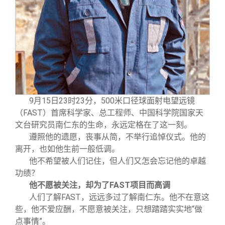
关闭
信息化服务
总会简介
三创大赛
会长致辞
实用信息
总会章程
理事会名单
9
月15日23时23分，500米口径球面射电望远镜
（FAST）首席科学家、总工程师、中国科学院国家天
文台研究员南仁东的生命，永远定格在了这一刻。
制度法规
遵照他的遗愿，丧事从简，不举行追悼仪式。他的
离开，也如他生前一般低调。
联系我们
他不希望被人们记住，但人们又怎会忘记他的卓越
功绩？
他不愿被关注，却为了FAST项目而高调
人们了解FAST，远远多过了解南仁东。他不在意这
些，他不爱应酬，不愿意被关注，只想踏踏实实地“做
点事情”。