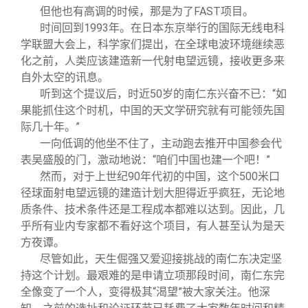
但他也有高调的时候，那是为了FAST项目。
时间回到1993年。在日本东京举行的国际无线电科
学联盟大会上，科学家们提出，在全球电波环境继续恶
化之前，人类应该建造新一代射电望远镜，接收更多来
自外太空的讯息。
听到这个提议后，时近50岁的南仁东兴奋不已：“如
果能抓住这个时机，中国的天文学研究就有可能领先国
际几十年。”
一向低调的他坐不住了，主动跑去推开中国参会代
表吴盛殷的门，激动地说：“咱们中国也建一个吧！”
然而，对于上世纪90年代初的中国，这个500米口
径球面射电望远镜的建造计划大胆得近乎疯狂，无论地
质条件、技术条件还是工程成本都难以达到。因此，几
乎所有业内专家都不看好这个项目，有人甚至认为是天
方夜谭。
尽管如此，天生倔强又爱迎接挑战的南仁东决定坚
持这个计划。最艰难的是申请立项那段时间，南仁东完
全像变了一个人，变得极其“渴望”被大家关注。他深