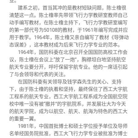
业。
建系之初，首当其冲的是教材短缺问题，陈士橹很
清楚这一点。陈士橹率先带领飞行力学教研室教师自己
动手编写教材，在陈士橹主持下，飞行力学教研室编写
的第一部代号为50108的教材，于1961年编写完成并应
用于教学。1964年，陈士橹又亲自编写了教材《导弹动
态误差》，这本教材成为后来飞行力学专业的范本。
1964
年，国防科委在北京召开全国国防高校工作会
议，陈士橹在会议上“放了一炮”，胸襟坦白地坚持航空
航天专业要分开，呼吁保留宇航专业。他的一席话引起
了与会领导和代表的关注。
在国防科委有关领导及钱学森先生的关心、支持
下，由于陈士橹的执着和坚持，最终保住了西工大宇航
工程系的航天专业，西工大宇航工程系成为全国航空院
校中唯一没有被“撤并”的宇航院系，并发展壮大为今天
的航天学院，成为以航空、航天、航海为特色的西工大
的重要一翼。
1981
年，中国首批博士和硕士学位授予单位及导师
名单经国务院批准，西工大飞行力学专业被批准为博士