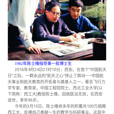
1982
年陈士橹指导第一批博士生
2016
年4月24日21时10分，西安。在首个“中国航天
日”之际，一颗永远的“航天之心”停止了跳动——中国航
天事业和航天教育的开拓者与奠基人之一，著名飞行力
学专家、教育家，中国工程院院士，西北工业大学(以
下简称：西工大)教授陈士橹，因病医治无效，在西安
逝世，享年96岁。
今年的3月15日，陈士橹将多年的积蓄共100万捐赠
西工大，反哺自己奉献一生的教学与科研事业。这其中