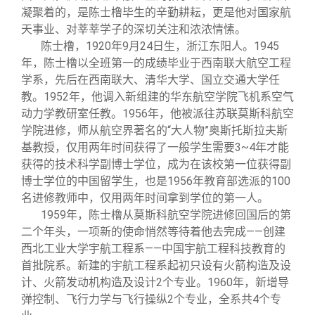
凝聚着的，是陈士橹毕生的辛勤耕耘，更是他对国家航
天事业、对莘莘学子的深切关注和浓浓情愫。
陈士橹，1920年9月24日生，浙江东阳人。1945
年，陈士橹以全班第一的成绩毕业于西南联大航空工程
学系，先后在西南联大、清华大学、国立交通大学任
教。1952年，他调入新组建的华东航空学院飞机系空气
动力学教研室任教。1956年，他被派往苏联莫斯科航空
学院进修，师从航空界著名的“大人物”奥斯托斯拉夫斯
基教授，仅用两年时间获得了一般学生需要3~4年才能
获得的技术科学副博士学位，成为在该校第一位获得副
博士学位的中国留学生，也是1956年教育部选派的100
名进修教师中，仅用两年时间拿到学位的第一人。
1959
年，陈士橹从莫斯科航空学院进修回国后的第
二个年头，一项新的使命悄然等待着他去完成——创建
西北工业大学宇航工程系——中国宇航工程科技教育的
首批院系。新建的宇航工程系起初只设有火箭构造及设
计、火箭发动机构造及设计2个专业。1960年，新增导
弹控制、飞行力学与飞行操纵2个专业，全系共4个专