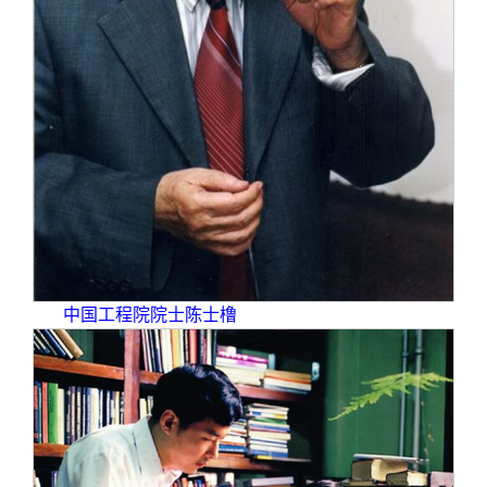
关闭
信息化服务
总会简介
三创大赛
会长致辞
实用信息
总会章程
理事会名单
制度法规
中国工程院院士陈士橹
联系我们