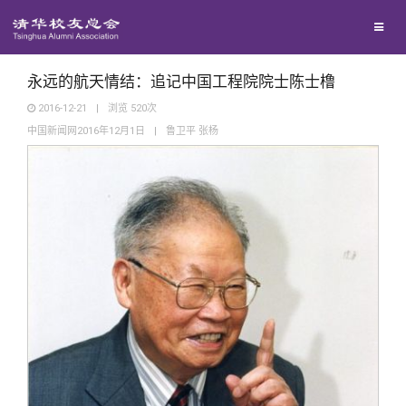
兴趣群体
捐赠方法
我要订阅
清华故事
西南联大校友会
义工计划
新媒体平台
青春风采
永远的航天情结：追记中国工程院院士陈士橹
2016-12-21
|
浏览
520
次
中国新闻网2016年12月1日
|
鲁卫平 张杨
校友文苑
校友讲坛
校友视界
校友服务
校友总会
终身学习