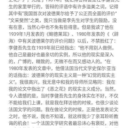
生的家里举行的，答辩的评语中有许多溢美之词，记得
其中有“我国首次对波德莱尔给予了公正而全面的评价”
“文采斐然”之类，我只当做是李先生对学生的鼓励，没
有在意，当然心中也不免有些得意。但是我读了他在
1939年1月发表的《鲍德莱耳》、1980年发表的《〈辞
海〉中有关波德莱尔的评价问题》以后，不禁脸红了：
李健吾先生在1939年就已经指出：“他不用别人做例，
他自己是最好也最亲切的实例，所以他的现实是深入
的，广博的，精致的，无微不在而又感动人的。”在
1980年发表的文章中，他借法国当代文学史保尔·亚当
的话指出：波德莱尔的现实主义是一种“幻觉的现实主
义”。我很高兴，我无意中和我的导师所见略同：我在
我的论文中指出了《恶之花》的现实主义成分。当然，
令人遗憾的是，当时李健吾先生的身体实在不好，不仅
不能给我们上课，就是我在拜访他的时候，也很少谈论
法国文学的问题。我在做论文的时候，正是他发表论文
之时，他不说，我也不知道，就这样我少了亲耳聆听教
诲的机会！一个法国文学研究者最忌讳心有褒贬，对他