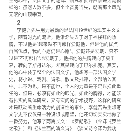
生的心中，法国文学的翻译、研究和批评应该是这副模
样的：虽然人数不多，但个个奋勇当先，朝着那个风光
无限的山顶攀登。
2
李健吾先生用力最勤的是法国19世纪的现实主义文
学，随着时光的流逝，他渐渐失去了对于福楼拜的热
情，不过他是“越来越不再那样爱戴他，但是他的优点
自属优点，我的心愿仍是心愿”。爱戴还是爱戴，只不
过是“不再那样”地爱戴了。他把他的热情转向了莫里
哀，转向了斯丹达尔，尤其是转向了巴尔扎克。其实，
他的心中装了整个的法国文学，他想写一部法国文学
史，将小说、戏剧、诗歌、散文及批评，全部纳入其
中。非不为也，是不能也，个人的力量是不足以担此重
任的，但是，必须有如此的眼光、如此的胸襟，才能既
有扎实的具体研究，又有宏阔的学术视野，这样的研究
才是跃动着生命活力的创造性的事业。李健吾先生想写
文学史不仅仅是一种设想或愿望，他还切切实实地做了
一番努力，他写了两篇长文：《罗朗歌》（今译《罗兰
之歌》）和《法兰西的演义诗》（演义诗今译为武功