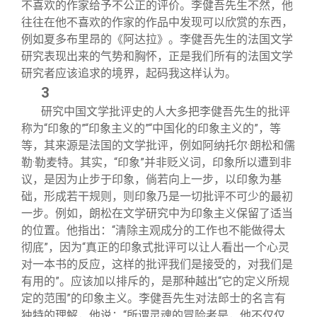
不喜欢的作家给予不公正的评价。李健吾先生不然，他
往往在他不喜欢的作家的作品中发现可以欣赏的东西，
例如夏多布里昂的《阿达拉》。李健吾先生的法国文学
研究表现出来的气势和胸怀，正是我们所有的法国文学
研究者应该追求的境界，起码我这样认为。
3
研究中国文学批评史的人大多把李健吾先生的批评
称为“印象的”“印象主义的”“中国化的印象主义的”，等
等，其来源是法国的文学批评，例如阿纳托尔·朗松和儒
勒·勒麦特。其实，“印象”并非贬义词，印象所以遭到非
议，是因为止步于印象，倘若向上一步，以印象为基
础，形成若干规则，则印象乃是一切批评不可少的最初
一步。例如，朗松在文学研究中为印象主义保留了适当
的位置。他指出：“清除主观成分的工作也不能做得太
彻底”，因为“真正的印象式批评可以让人看出一个心灵
对一本书的反应，这样的批评我们是接受的，对我们是
有用的”。应该加以排斥的，是那种越出“它的定义所规
定的范围”的印象主义。李健吾先生对法郎士的名言有
独特的理解，他说：“所谓灵魂的冒险者是，他不仅仅