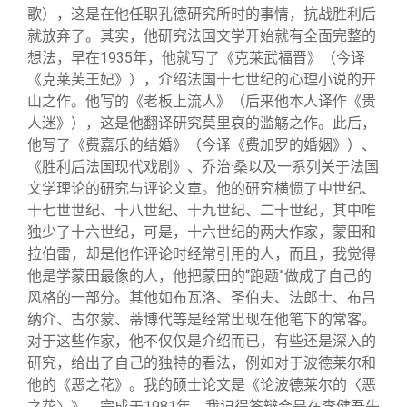
歌），这是在他任职孔德研究所时的事情，抗战胜利后
就放弃了。其实，他研究法国文学开始就有全面完整的
想法，早在1935年，他就写了《克莱武福晋》（今译
《克莱芙王妃》），介绍法国十七世纪的心理小说的开
山之作。他写的《老板上流人》（后来他本人译作《贵
人迷》），这是他翻译研究莫里哀的滥觞之作。此后，
他写了《费嘉乐的结婚》（今译《费加罗的婚姻》）、
《胜利后法国现代戏剧》、乔治·桑以及一系列关于法国
文学理论的研究与评论文章。他的研究横惯了中世纪、
十七世世纪、十八世纪、十九世纪、二十世纪，其中唯
独少了十六世纪，可是，十六世纪的两大作家，蒙田和
拉伯雷，却是他作评论时经常引用的人，而且，我觉得
他是学蒙田最像的人，他把蒙田的“跑题”做成了自己的
风格的一部分。其他如布瓦洛、圣伯夫、法郎士、布吕
纳介、古尔蒙、蒂博代等是经常出现在他笔下的常客。
对于这些作家，他不仅仅是介绍而已，有些还是深入的
研究，给出了自己的独特的看法，例如对于波德莱尔和
他的《恶之花》。我的硕士论文是《论波德莱尔的〈恶
之花〉》，完成于1981年。我记得答辩会是在李健吾先