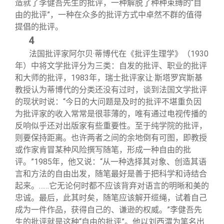
造就了李健吾先生的批评，一种解脱了种种束缚的“自
由的批评”，一种在众多的批评方式中卓然不群的值得
提倡的批评。
4
法国批评家阿尔贝·蒂博代在《批评生理学》（1930
年）中将文学批评分为三类：自发的批评、职业的批评
和大师的批评，1983年，瑞士批评家让·斯塔罗宾斯基
教授认为蒂博代的分类还没有过时，谈到法国文学批评
的现状时说：“今日的大问题是及时的批评不堪重负因
为批评家的收入常常是很菲薄的，唯有通过电视传播的
反响似乎还对出版家有些重要性。至于纯学院的批评，
则要保持距离。也许两者之间的余地倒有可图，即教授
或作家肯冒某种风险撰写随笔，形成一种自由的批
评。”1985年，他又说：“从一种选择其对象、创造其语
言和方法的自由出发，随笔最好是善于把科学和诗结合
起来。……它无论何时都不应该背弃对语言的明晰和美的
忠诚。最后，此其时矣，随笔应该解开缆绳，试着自己
成为一件作品，获得自己的、谦逊的权威。”李健吾先
生的批评就是这种“自由的批评”。他以刘西渭为笔名出