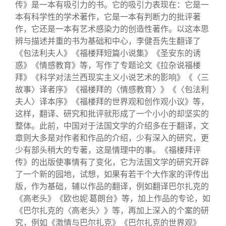
传》是一本有吸引力的书。它的吸引力表现在：它是一
本有科学性的学术著作，它是一本有判断力的批评著
作，它还是一本有艺术感染力的创造性著作。以这本思
辨与描述并重的书为基础和中心，李健吾先生翻译了
《包法利夫人》《福楼拜短篇小说集》《圣安东的诱
惑》《情感教育》等，写作了专题论文《拉杂说福楼
拜》《科学对法兰西现实主义小说艺术的影响》《〈三
故事〉译者序》《福楼拜的〈情感教育〉》《〈包法利
夫人〉译本序》《福楼拜的世界观和创作观小议》等，
这样，翻译、研究和批评就形成了一个小小的却坚实的
整体。此前，中国对于法国文学的介绍多在于翻译，文
章则大多是对作者和作品的介绍，少有深入的研究，更
少有部头稍大的专著，这是情理中的事。《福楼拜评
传》的出版使事情有了变化，它为法国文学的研究开辟
了一个新的园地，试想，如果有若干个大作家的评传出
版，作为基础，辅以作品的翻译，例如翻译巴尔扎克的
《高老头》《欧也妮·葛朗台》等，加上作品的专论，如
《巴尔扎克的〈高老头〉》等，再加上深入的个案的研
究，例如《激情与巴尔扎克》《巴尔扎克的世界观》