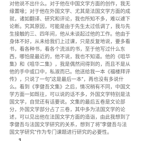
关闭
信息化服务
总会简介
对他说不出什么。对于他在中国文学方面的创作，我无
缘置喙；对于他在外国文学、尤其是法国文学方面的成
就，诸如翻译、研究和评论，我也所知不多，难以遽下
三创大赛
会长致辞
论断。究其原因，可能是由于先生太过低调了，我与先
生接触的三、四年间，他从未谈起过他的工作。他由于
实用信息
总会章程
身体不好，从未给我们上过课，只是反复地说，要多看
书，看各种书，看各个流派的书，至于他写过什么东
西，哪怕是最近的，他不说，我也不知道。他的《咀华
理事会名单
集》和《咀华二集》，我是偶然间得到的，而且不是从
他的手中或口中，私淑而已。他送给我一本《福楼拜评
制度法规
传》，只说了一句“这是最后一本”，再也没有多说什
么。看到《李健吾文集》之后，情况稍有不同，中国文
学方面一如既往，可以说的话不多，外国文学特别是法
联系我们
国文学，自觉还有话要说。文集的最后五卷是文论部
分，外国文学部分占了三卷，其中多为法国文学的论
述，可以见出他在法国文学方面的造诣，由此我想到了
李健吾与法国文学研究的关系，想到了将“李健吾与法
国文学研究”作为专门课题进行研究的必要性。
1