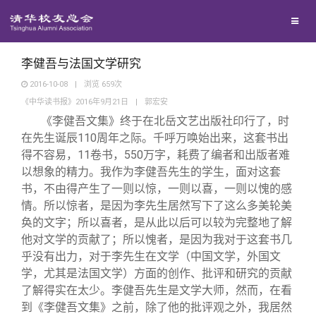
兴趣群体
捐赠方法
我要订阅
清华故事
西南联大校友会
义工计划
新媒体平台
青春风采
李健吾与法国文学研究
2016-10-08
|
浏览
659
次
《中华读书报》2016年9月21日
|
郭宏安
校友文苑
《李健吾文集》终于在北岳文艺出版社印行了，时
在先生诞辰110周年之际。千呼万唤始出来，这套书出
校友讲坛
得不容易，11卷书，550万字，耗费了编者和出版者难
以想象的精力。我作为李健吾先生的学生，面对这套
书，不由得产生了一则以惊，一则以喜，一则以愧的感
校友视界
情。所以惊者，是因为李先生居然写下了这么多美轮美
奂的文字；所以喜者，是从此以后可以较为完整地了解
校友服务
他对文学的贡献了；所以愧者，是因为我对于这套书几
乎没有出力，对于李先生在文学（中国文学，外国文
学，尤其是法国文学）方面的创作、批评和研究的贡献
校友总会
终身学习
了解得实在太少。李健吾先生是文学大师，然而，在看
到《李健吾文集》之前，除了他的批评观之外，我居然