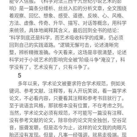
能令人信服。《科学对法兰西十九世纪小说艺术的影
响》是一篇条分缕析、丝丝入扣的分析文章，全文围绕
着观察、回忆、想象、感受、道德、反映、心、风格、
方法、虚像、传奇、升华、描写、对话等概念，用科学
来统领，具体地阐释其含义，最后回到全书的结论：
“科学到底还是科学，而艺术吸收科学的成果，仍必须
回到自己的实践道路。”逻辑无懈可击，论述清晰完
整，辨析精微准确。今天看来，这场是非很清楚，论述
科学对于小说艺术的影响完全被“阶级斗争”淹没了，科
学没有了，艺术没有了，只有斗争了。
5
多年以来，学术论文被要求符合学术规范，例如关
键词、参考文献、注释等，有人开玩笑说，看一篇学术
论文，不必看内容，只要看其注释和参考书目就行了。
至于说语言风格，那就根本没有位置，不在考虑之列。
当然，学术论文必须有规范，不可能写一篇没有注释、
没有参考文献的论文，除非你的论文完全独创，空谷足
音，振聋发聩，但是迄今为止，这样的论文我的肉眼凡
胎还没有发现。但是，凡事一经强调，就易走极端。现