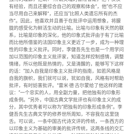
有经验，而且还要综合自己的观察和体会”，他“也不应
当尽用自己来解释”，还应当“比照人类遗忘所有的杰
作”。因此，他喜欢并且善于在批评中运用想象，将朦
胧的感受化为鲜活生动的比喻。比喻与印象有天然的联
系，比喻是印象的深化，他的印象式批评由于有了比喻
而比他所借鉴的法国印象主义更近了一步，成为一种理
性的印象主义批评。同时，李健吾先生也是一个用学问
加以范围的印象主义批评家，知道怎样控制感情，调整
情绪，所以他既是热情的，又是清醒的，能够写下这样
的话：“加入自我是印象主义批评的指南，如若风格是
自我的旗帜，我们就可以说，犹如自我，风格有时帮助
批评，有时妨害批评。”雷米·德·古尔蒙给了他这样的建
议：“一个忠实的人，用全副力量，把他独有的印象形
成条例。”另外，中国古典文学批评也有印象主义的成
分，其中优秀者可以称为“把独有的印象形成条例”。李
健吾先生古典文学的修养世所周知，不容我在这里饶
舌。可以说，一条中国古代诗文评的传统，一条西方的
以印象主义为基础的审美的批评传统，这两条线的交汇