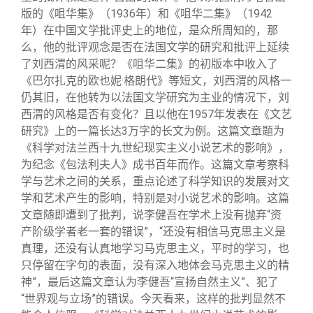
版的《咀华集》（1936年）和《咀华二集》（1942
年）在中国文学批评史上的地位，是众所周知的，那
么，他的批评观念是否在法国文学的研究和批评上延续
了刘西渭的风采呢？《咀华二集》的初版本中收入了
《巴尔扎克的欧也妮·格朗代》等短文，刘西渭的风格一
仍其旧，在他转为以法国文学研究为主业的情况下，刘
西渭的风格是否有变化？且以他在1957年发表在《文艺
研究》上的一篇长达3万字的长文为例。这篇文章题为
《科学对法兰西十九世纪现实主义小说艺术的影响》，
为纪念《包法利夫人》成书百年而作。这篇文章考察科
学与艺术之间的关系，重点论述了科学知识的发展对文
学和艺术产生的影响，特别是对小说艺术的影响。这篇
文章随即遭到了批判，说李健吾在学术上没有抛弃“资
产阶级学者老一套的错误”，“还没有相信马克思主义是
真理，还没有认真地学习马克思主义，平时的学习，也
只停留在字句的表面，没有深入地体会马克思主义的精
神”，最后这篇文章认为李健吾“宣扬自然主义”、犯了
“世界观与立场”的错误。今天看来，这样的批判显然不