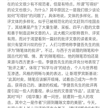
在的论文很少有不规范者，但是有特点，所谓“写得好”
的论文也很少。为什么？其中原因之一是我们很少谈论
如何“写得好”的问题了。具体地说，文体的多样化，批
评文体的多样化，似乎已被规范化的论文赶到爪哇国去
了，其结果是产生了大量生硬、呆板、四平八稳的文章
和善于制造这种文章的人，这大概只对职称晋升、评奖
有用，而对于渴望看到一篇好的批评文章的读者来说，
就只有望洋兴叹的份了。人们习惯地称李健吾先生的批
评为“随笔体的批评”，不过，与西于方说理的随笔和中
国古代的“细、情、真”的随笔相比，他的随笔恐怕还是
来源与西方更多一些。李健吾先生的批评充分地表现了
“批评之美”，体现了“科学与诗”的结合，个人与世界相
互渗透，风格的明晰与美的表达，让·斯塔罗宾斯基说：
“此其时矣，随笔应该解开缆绳，试着自己成为一件作
品，获得自己的、谦逊的权威。”李健吾先生的批评再
度引起一些人的重视，承认他的文章是“作品”，这是“此
其时”吗？《咀华集》甫一问世，就遭到一些人的攻
击，其中之一是作者“只顾到雕琢文章的美丽”。今天，