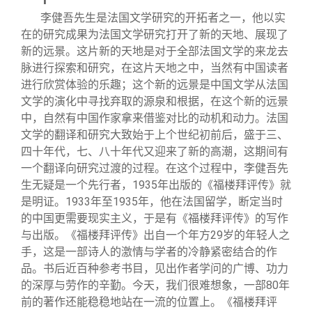
李健吾先生是法国文学研究的开拓者之一，他以实
在的研究成果为法国文学研究打开了新的天地、展现了
新的远景。这片新的天地是对于全部法国文学的来龙去
脉进行探索和研究，在这片天地之中，当然有中国读者
进行欣赏体验的乐趣；这个新的远景是中国文学从法国
文学的演化中寻找弃取的源泉和根据，在这个新的远景
中，自然有中国作家拿来借鉴对比的动机和动力。法国
文学的翻译和研究大致始于上个世纪初前后，盛于三、
四十年代，七、八十年代又迎来了新的高潮，这期间有
一个翻译向研究过渡的过程。在这个过程中，李健吾先
生无疑是一个先行者，1935年出版的《福楼拜评传》就
是明证。1933年至1935年，他在法国留学，断定当时
的中国更需要现实主义，于是有《福楼拜评传》的写作
与出版。《福楼拜评传》出自一个年方29岁的年轻人之
手，这是一部诗人的激情与学者的冷静紧密结合的作
品。书后近百种参考书目，见出作者学问的广博、功力
的深厚与劳作的辛勤。今天，我们很难想象，一部80年
前的著作还能稳稳地站在一流的位置上。《福楼拜评