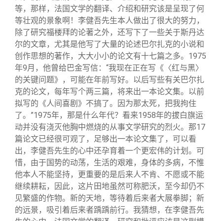
等，那样，法国文学的翻译、介绍和研究该是呈现了何
等壮观的景象啊！李健吾先生本人做出了很大的努力，
除了研究福楼拜的论著之外，还写下了一些关于斯丹达
尔的文章，尤其是他写了大量的论述巴尔扎克的小说和
创作思想的著作，大大小小的论文有十七篇之多。1975
年9月，他曾给巴金写信：“我现在正在写《〈红与黑〉
的关键问题》，可能在年前写好。以后写些有关巴尔扎
克的论文，每年写个两三篇，将来出一本论文集。以前
拟写的《人间喜剧》不搞了。因为那太死，把我拘住
了。”1975年，那是什么年代？看来1958年的拔白旗运
动并没有浇灭他胸中燃烧的从事文学研究的烈火。那17
篇论文已经很可观了，足够出一本论文集了，可以看
出，李健吾先生的心中还孕育着一个更宏伟的计划。可
惜，由于国势的动荡，生活的艰难，身体的多病，不惟
他本人不能坚持，更重要的是后来人不肯、不愿或不能
继续耕耘，因此，这片田地虽然可称肥沃，至今却仍不
见繁盛的作物。新的天地，等待着后来者大展拳脚；新
的远景，吸引着后来者踽踽前行。我猜想，在李健吾先