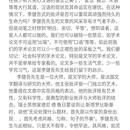
在很少有人关心汉语的语言之美了，“套话”“概念”“术语”
等等大行其道，汉语的现状及其命运实在堪忧。在这种
情况下，李健吾式的批评是否可以重现其顽强而持久的
生命力吗？李健吾先生的文章的风采非有才气者不办，
但是动笔之时想到“明白、亲切、平等”，想到读者，这
是人人都可以做的。我们也可以破除一些禁忌，如学术
论文不可运用“比喻”，不可使用“口语”等等，如此则我
们的学术论文可以少一些正襟危坐的呆板之气。我们要
切记：社会科学的学术论文，特别是文学的学术论文，
并不是单单给专家看的。论文多一些生活气息，少一些
学究习气，这是李健吾先生给我们留下的启示。
李健吾先生是一位大师，是文学的大师，是法国文
学翻译与研究的大师，他主张批评是一门独立的艺术，
他重视在文章中实现风格的表达，他的批评既有艺术
性，又有科学性，是典型的职业批评与大师批评的结
合。瑞士思想家德尼·德·鲁日蒙谈到让·斯塔罗比斯基
时，说他“无论处理什么题材，首先是以作家的身份出
现……，首先考虑风格、匀称、句子的节奏”。李健吾先
生与此相似，只是天不假年，令他早逝，其风格，如灵