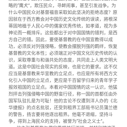
略的“鹰犬”，欺压民众，寻衅闹事，甚至引发战争。为
什么中国民众对基督福音采取如此坚决的拒绝态度？原
因就在于西方教会对中国历史文化传统的误读，將根深
蒂固地植于人民心中的儒家优秀传统，如孝道，视为多
神论而一概排斥。这些都出于对中国国情的错判，是西
方自己的错。因此，要使基督教的在中国宣教得以成
功，必须反对列强侵略，使教会摆脱列强的羁绊，恢复
基督教的文化本性；必须端正对中国文化历史传统的认
识，采取尊重与和谐共处的态度，共同走上人类文明大
道。这是中国社会现实的反映，也是它的要求。这不仅
应当是基督教来华宣教的立足点，也应是所有将西方文
化引入中国的立足点，更应是千百留学归来的青年学子
报效祖国的立足点。本着对中国国情的这一认识，他猛
烈抨击列强侵略中国的野蛮行径，称一国的首都任由外
国军队驻扎是为可耻！他的言论不仅遭到洋人办的《北
华捷报》的点名批驳，还受到租界工部局书记员蒲兰德
的警告，扬言要将他逐出租界。他毫不退缩，坚持斗
争，得到上海民众的支持，被誉为“社会之义士”。