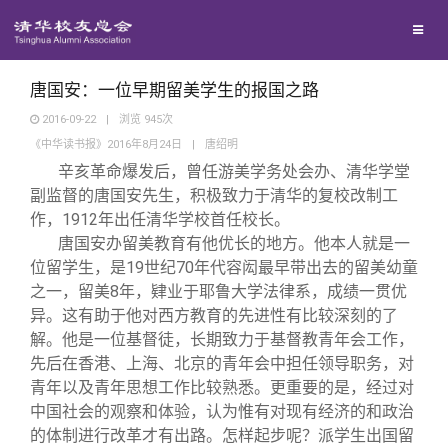
兴趣群体
捐赠方法
我要订阅
清华故事
西南联大校友会
义工计划
新媒体平台
青春风采
唐国安：一位早期留美学生的报国之路
2016-09-22
|
浏览
945
次
《中华读书报》2016年8月24日
|
唐绍明
校友文苑
辛亥革命爆发后，曾任游美学务处会办、清华学堂
副监督的唐国安先生，积极致力于清华的复校改制工
校友讲坛
作，1912年出任清华学校首任校长。
唐国安办留美教育有他优长的地方。他本人就是一
位留学生，是19世纪70年代容闳最早带出去的留美幼童
校友视界
之一，留美8年，肄业于耶鲁大学法律系，成绩一贯优
异。这有助于他对西方教育的先进性有比较深刻的了
校友服务
解。他是一位基督徒，长期致力于基督教青年会工作，
先后在香港、上海、北京的青年会中担任领导职务，对
青年以及青年思想工作比较熟悉。更重要的是，经过对
校友总会
终身学习
中国社会的观察和体验，认为惟有对现有经济的和政治
的体制进行改革才有出路。怎样起步呢？派学生出国留