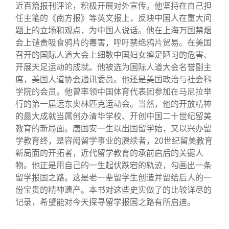
近百篇报刊评论，积极开展对外宣传。他坚持在自己担
任主笔的《南方报》等英文报上，反映中国人在重大问
题上的立场和观点，为中国人说话。他在上海万国禁烟
会上谴责吸食鸦片的毒害，呼吁禁绝鸦片贸易。在美国
召开的国际人道大会上细数中国妇女缠足陋习的危害、
开展天足运动的成就。他被选为国际人道大会名誉副主
席，美国人道协会通讯委员。他还是美国政治与社会科
学院的会员。他曾率领中国体育代表团参加在马尼拉举
行的第一届远东奥林匹克运动会。当然，他的开放精神
的最大成就当属创办清华学校、开创中国二十世纪留美
教育的新局面。唐国安一生以出国留学始，又以兴办留
学教育终，是容闳留学事业的赓续者，20世纪留美教育
新局面的开拓者，近代留学教育的承前启后的关键人
物。他正是用自己的一生起伏跌宕的轨迹，勾画出一条
留学报国之路。这是老一辈留学生创造并留给后人的一
份宝贵的精神遗产。本书对这些史实做了的比较详尽的
记录，希望能对今天探寻留学报国之路有所启迪。