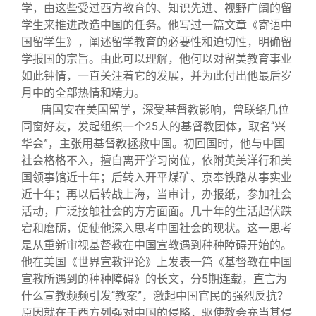
关闭
信息化服务
总会简介
学，由这些受过西方教育的、知识先进、视野广阔的留
学生来推进改造中国的任务。他写过一篇文章《寄语中
国留学生》，阐述留学教育的必要性和迫切性，明确留
三创大赛
会长致辞
学报国的宗旨。由此可以理解，他何以对留美教育事业
如此钟情，一直关注着它的发展，并为此付出他最后岁
实用信息
总会章程
月中的全部热情和精力。
唐国安在美国留学，深受基督教影响，曾联络几位
同窗好友，发起组织一个25人的基督教团体，取名“兴
理事会名单
华会”，主张用基督教拯救中国。初回国时，他与中国
社会格格不入，擅自离开学习岗位，依附英美洋行和美
制度法规
国领事馆近十年；后转入开平煤矿、京奉铁路从事实业
近十年；再以后转战上海，当审计，办报纸，参加社会
活动，广泛接触社会的方方面面。几十年的生活起伏跌
联系我们
宕和磨砺，促使他深入思考中国社会的现状。这一思考
是从重新审视基督教在中国宣教遇到种种障碍开始的。
他在美国《世界宣教评论》上发表一篇《基督教在中国
宣教所遇到的种种障碍》的长文，分5期连载，直言为
什么宣教频频引发“教案”，激起中国官民的强烈反抗？
原因就在于西方列强对中国的侵略，驱使教会充当其侵