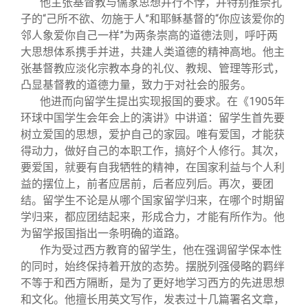
他主张基督教与儒家思想并行不悖，并特别推崇孔
子的“己所不欲、勿施于人”和耶稣基督的“你应该爱你的
邻人象爱你自己一样”为两条崇高的道德法则，呼吁两
大思想体系携手并进，共建人类道德的精神高地。他主
张基督教应淡化宗教本身的礼仪、教规、管理等形式，
凸显基督教的道德力量，致力于对社会的服务。
他进而向留学生提出实现报国的要求。在《1905年
环球中国学生会年会上的演讲》中讲道：留学生首先要
树立爱国的思想，爱护自己的家园。唯有爱国，才能获
得动力，做好自己的本职工作，搞好个人修行。其次，
要爱国，就要有自我牺牲的精神，在国家利益与个人利
益的摆位上，前者应居前，后者应列后。再次，要团
结。留学生不论是从哪个国家留学归来，在哪个时期留
学归来，都应团结起来，形成合力，才能有所作为。他
为留学报国指出一条明确的道路。
作为受过西方教育的留学生，他在强调留学保本性
的同时，始终保持着开放的态势。摆脱列强侵略的羁绊
不等于和西方隔断，是为了更好地学习西方的先进思想
和文化。他擅长用英文写作，发表过十几篇署名文章，