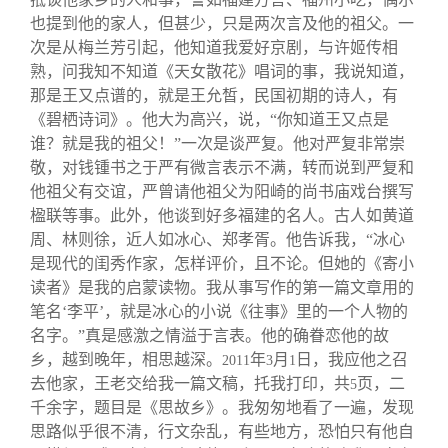
也提到他的家人，但甚少，只是两次言及他的祖父。一
次是从梅兰芳引起，他知道我爱好京剧，与许姬传相
熟，问我知不知道《天女散花》唱词的事，我说知道，
那是王又点谱的，就是王允皙，民国初期的诗人，有
《碧栖诗词》。他大为高兴，说，“你知道王又点是
谁？就是我的祖父！”一次是谈严复。他对严复非常崇
敬，对钱锺书之于严有微言表示不满，转而说到严复和
他祖父有交谊，严曾请他祖父为阳崎的尚书庙戏台撰写
楹联等事。此外，他谈到好多福建的名人。古人如黄道
周、林则徐，近人如冰心、郑孝胥。他告诉我，“冰心
是现代的闺秀作家，怎样评价，且不论。但她的《寄小
读者》是我的启蒙读物。我从事写作的第一篇文章用的
笔名‘李平’，就是冰心的小说《往事》里的一个人物的
名字。”真是感激之情溢于言表。他的确眷恋他的故
乡，越到晚年，相思越深。
年
月
日，我应他之召
2011
3
1
去他家，王老交给我一篇文稿，托我打印，共
页，二
5
千余字，题目是《思故乡》。我匆匆地看了一遍，发现
思路似乎很不清，行文杂乱，有些地方，恐怕只有他自