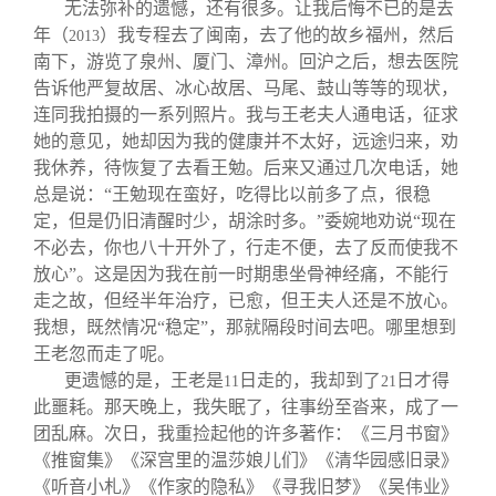
无法弥补的遗憾，还有很多。让我后悔不已的是去
年（
）我专程去了闽南，去了他的故乡福州，然后
2013
南下，游览了泉州、厦门、漳州。回沪之后，想去医院
告诉他严复故居、冰心故居、马尾、鼓山等等的现状，
连同我拍摄的一系列照片。我与王老夫人通电话，征求
她的意见，她却因为我的健康并不太好，远途归来，劝
我休养，待恢复了去看王勉。后来又通过几次电话，她
总是说：“王勉现在蛮好，吃得比以前多了点，很稳
定，但是仍旧清醒时少，胡涂时多。”委婉地劝说“现在
不必去，你也八十开外了，行走不便，去了反而使我不
放心”。这是因为我在前一时期患坐骨神经痛，不能行
走之故，但经半年治疗，已愈，但王夫人还是不放心。
我想，既然情况“稳定”，那就隔段时间去吧。哪里想到
王老忽而走了呢。
更遗憾的是，王老是
日走的，我却到了
日才得
11
21
此噩耗。那天晚上，我失眠了，往事纷至沓来，成了一
团乱麻。次日，我重捡起他的许多著作：《三月书窗》
《推窗集》《深宫里的温莎娘儿们》《清华园感旧录》
《听音小札》《作家的隐私》《寻我旧梦》《吴伟业》