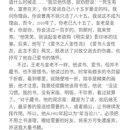
关闭
信息化服务
总会简介
道什么时候走……”我见他伤感，就劝慰说：“‘死生有
命，富贵在天’，你不是说自己八十五岁要走的吗，我
问你理由，你说曹禺不就只活了八十五。我说这不成为
三创大赛
会长致辞
理由，而今，
年了，你老已九十五了，金老是金
2010
老，你是你，你会活过一百岁的，到那时，我来贺
寿。”他笑笑，就谈起金老欲购《明实录》影印本的往
实用信息
总会章程
事。后来，他写了《爱书之人金性尧》《爱书人金性
尧，此言不变》两文，既表达了对故交逝去的伤痛，也
理事会名单
抒写了他自己爱书的情怀。
不过，王老与金老不一样，他读书、爱书，但并不
藏书，也不很惜书。他读过的书，时常有颇多的书页留
制度法规
下折痕，看到哪里，就随便地一折，除非是精美的画
册，他才注意。我曾经提醒他该用书签，他说：“没这
联系我们
习惯。我的书，没有宋版、明版，不珍贵，看过就算
了。”对于藏书，他的观念是：藏是为了读，如后继无
人，最妥善的是送给需要的人，或者捐公，让书继续发
挥作用。所以，他从
年起以为“年当论八”，必须把
1992
不用之书清理，赠给需要的好友，将来方可免遭废弃，
并送我大量书籍。