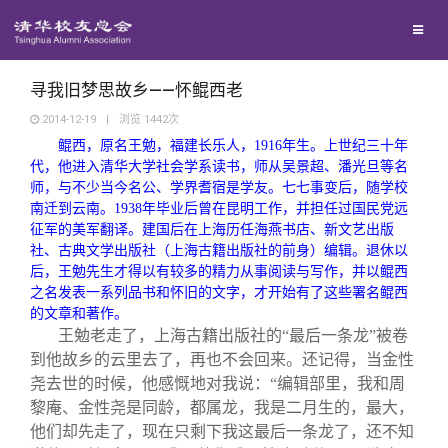
兴趣群体
捐赠方法
我要订阅
清华故事
西南联大校友会
义工计划
新媒体平台
青春风采
寻我旧梦思故乡——怀鲲西老
2014-12-19
|
浏览
1442
次
鲲西，原名王勉，福建长乐人，
1916
年生。上世纪三十年
校友文苑
代，他进入清华大学社会学系读书，师从吴景超、潘光旦等名
师，与不少当今名公、学界耆宿是学友。七七事变后，随学校
校友讲坛
南迁到云南。
1938
年毕业后曾在昆明工作，并担任过国民党远
征军的美军翻译。建国后在上海历任海燕书店、新文艺出版
社、古典文学出版社（上海古籍出版社的前身）编辑。退休以
校友视界
后，王勉先生才得以有较多的精力从事阅读与写作，并以鲲西
之名发表一系列品书和怀旧的文字，才开始有了这些署名鲲西
的文章和著作。
校友服务
王勉老走了，上海古籍出版社的“最后一条龙”被卷
到他故乡的云里去了，再也不会回来。还记得，当金性
尧去世的时候，他感慨地对我说：“编辑部里，我和周
校友总会
终身学习
黎庵、金性尧是同龄，都属龙，我是二月生的，最大，
他们却先走了，现在只剩下我这最后一条龙了，还不知