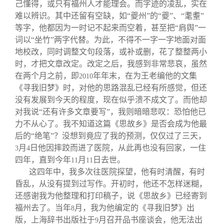
己懂得，或只有福州人才能理会。而字迹的凌乱，实在
难以辨识。其中还留有空缺，如“夔州”的“夔”、“耄耋”
等字，他都因为一时记不起来而空着，甚至把“肩舆”一
词以“坐竹”两字代替。为此，不得不一字一字地面对面
地校改，同时调整文句段落，或补或删，花了整整两小
时，才把文章改定。改定之后，我感到非常悲哀，虽然
在两个月之前，即
年年末，在为王老编他的文集
2010
《寻我旧梦》时，对他的思路混乱已经有所感觉，但还
没有发展到今天的程度，现在似乎溃不成文了。而他却
对我说“还有许多文章要写”，我则暗暗悲叹：恐怕他已
力不从心了。我不知道这篇《思故乡》是否会成为他最
后的“绝笔”？没想到竟应了我的预测，仅仅过了三天，
月
日他因摔跤而进了医院，从此再也没有回家，一住
3
4
四年，直到今年
月
日去世。
11
11
这四年中，我多次往医院探望，他有时清醒，有时
昏乱，从没有提到过写作。开初时，他还不怎样迷糊，
还感谢我为他整理和打印稿子，说《思故乡》已经寄到
福州去了。当年
月，我为他编定的《寻我旧梦》出
8
版，上海辞书出版社于
月召开品书座谈会，他无法出
9