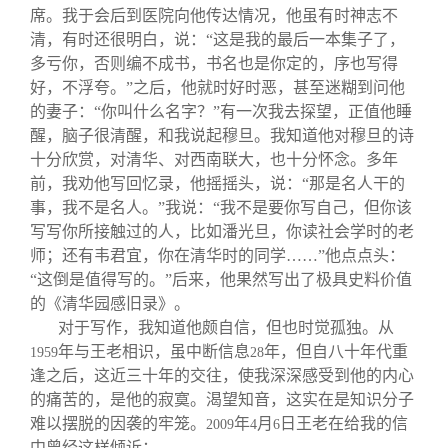
席。我于会后到医院向他传达情况，他虽有时神志不
清，有时还很明白，说：“这是我的最后一本集子了，
多亏你，否则编不成书，书名也是你定的，序也写得
好，不浮夸。”之后，他就时好时恶，甚至迷糊到问他
的妻子：“你叫什么名字？”有一次我去探望，正值他睡
醒，脑子很清醒，和我说起穆旦。我知道他对穆旦的诗
十分欣赏，对清华、对西南联大，也十分怀念。多年
前，我劝他写回忆录，他摇摇头，说：“那是名人干的
事，我不是名人。”我说：“我不是要你写自己，但你该
写写你所接触过的人，比如潘光旦，你读社会学时的老
师；还有韦君宜，你在清华时的同学……”他点点头：
“这倒是值得写的。”后来，他果然写出了极具史料价值
的《清华园感旧录》。
对于写作，我知道他颇自信，但也时觉孤独。从
年与王老相识，虽中断信息
年，但自八十年代重
1959
28
逢之后，这近三十年的交往，使我深深感受到他的内心
的痛苦的，是他的寂寞。渴望知音，这实在是知识分子
难以摆脱的因袭的牢笼。
年
月
日王老在给我的信
2009
4
6
中曾经这样倾诉：