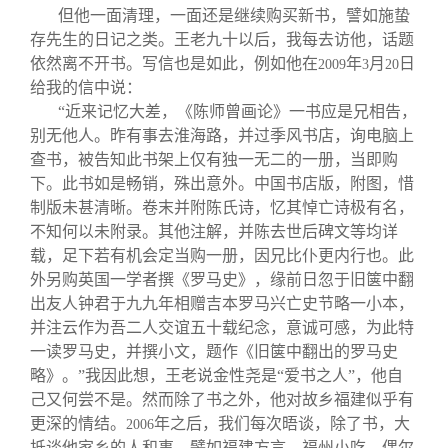
但他一面清理，一面还是继续购买新书，譬如施蛰
存先生的日记之类。王老九十以后，我每去访他，话题
依然离不开书。写信也是如此，例如他在
年
月
日
2009
3
20
给我的信中说：
“近来记忆大差，《陈师曾画论》一书应是兄相告，
别无他人。昨有事去淮海路，并过季风书店，询电脑上
查书，被告知此书架上仅有独一无二的一册，当即购
下。此书如是畅销，殊出意外。中国书店版，附图，惜
制版未甚清晰。卷末并附陈氏诗，忆其悼亡诗极有名，
不知何以未附录。其他注解，并陈去世后碑文等均详
载，足下若有机会定当购一册，因兄比仆更内行也。此
外另购英国一学者撰《罗马史》，缘前日忽于旧箧中翻
出友人钟君于九九年相赠吉本罗马兴亡史节略一小本，
并注云作为吾二人交谊五十载纪念，意诚可感，为此特
一读罗马史，并撰小文，题作《旧箧中翻出的罗马史
略》。”我因此想，王老说金性尧是“爱书之人”，他自
己又何尝不是。然而除了书之外，他对故乡福建似乎有
更深的情结。
年之后，我们每次晤谈，除了书，大
2006
抵谈他家乡的人和事，譬如福建方言、福州小吃，偶尔