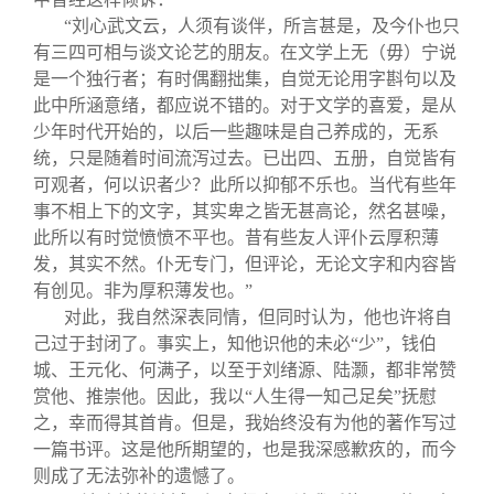
“刘心武文云，人须有谈伴，所言甚是，及今仆也只
有三四可相与谈文论艺的朋友。在文学上无（毋）宁说
是一个独行者；有时偶翻拙集，自觉无论用字斟句以及
此中所涵意绪，都应说不错的。对于文学的喜爱，是从
少年时代开始的，以后一些趣味是自己养成的，无系
统，只是随着时间流泻过去。已出四、五册，自觉皆有
可观者，何以识者少？此所以抑郁不乐也。当代有些年
事不相上下的文字，其实卑之皆无甚高论，然名甚噪，
此所以有时觉愤愤不平也。昔有些友人评仆云厚积薄
发，其实不然。仆无专门，但评论，无论文字和内容皆
有创见。非为厚积薄发也。”
对此，我自然深表同情，但同时认为，他也许将自
己过于封闭了。事实上，知他识他的未必“少”，钱伯
城、王元化、何满子，以至于刘绪源、陆灏，都非常赞
赏他、推崇他。因此，我以“人生得一知己足矣”抚慰
之，幸而得其首肯。但是，我始终没有为他的著作写过
一篇书评。这是他所期望的，也是我深感歉疚的，而今
则成了无法弥补的遗憾了。