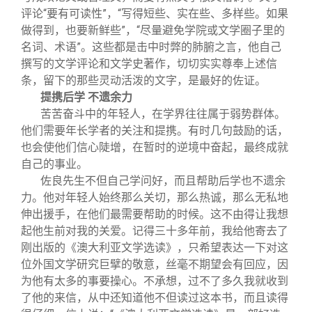
评论“要有可读性”，“写得短些、实在些、多样些。如果
做得到，也要新鲜些”，“尽量避免学院或文学圈子里的
名词、术语”。这些都是击中时弊的肺腑之言，他自己
撰写的文学评论和文学史著作，切切实实尊奉上述信
条，留下的那些灵动活泼的文字，是最好的佐证。
提携后学 不遗余力
苦苦奋斗中的年轻人，在学界往往属于弱势群体。
他们需要年长学者的关注和提携。有时几句鼓励的话，
也会使他们信心陡增，在暂时的逆境中奋起，最终成就
自己的事业。
佐良先生不但自己学问好，而且帮助后学也不遗余
力。他对年轻人始终那么关切，那么热诚，那么无私地
伸出援手，在他们最需要帮助的时候。这不由得让我想
起他生前对我的关爱。记得三十多年前，我给他寄去了
刚出版的《澳大利亚文学选读》，只希望表达一下对这
位外国文学研究巨擘的敬意，丝毫不期望会有回应，因
为他有太多的事要操心。不承想，过不了多久我就收到
了他的来信，从中还知道他不但读过这本书，而且读得