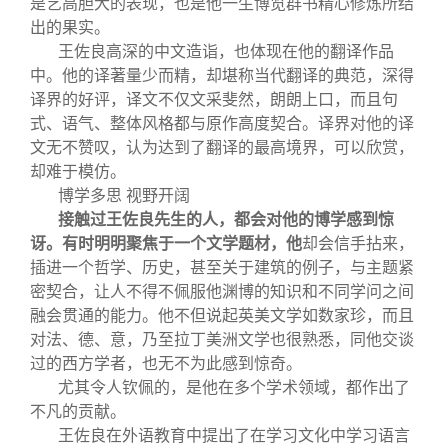
是艺高胆大的表现，也是他一生博览群书精心修炼所结
出的果实。
王佐良高深的中文造诣，也体现在他的翻译作品
中。他的译著量少而精，却堪称当代翻译的典范，深得
译界的好评，译文不仅文采斐然，朗朗上口，而且句
式、语气、整体风格都与原作高度契合。译界对他的译
文无不赞叹，认为达到了翻译的最高境界，可以欣赏，
却难于模仿。
博学多思 视野开阔
接触过王佐良先生的人，都会对他的博学感到惊
讶。有时明明聚焦于一个文学题材，他
却会信手拈来，
插进一个哲学、历史，甚至关于建筑的例子，与主题紧
密契合，让人不得不佩服他渊博的知识和不同学问之间
融会贯通的能力。他不但说起英美文学如数家珍，而且
对法、德、意，乃至拉丁美洲文学也很熟悉，同他交谈
过的西方学者，也无不为此感到惊奇。
尤其令人钦佩的，是他在多个学术领域，都作出了
不凡的贡献。
王佐良在外语教育中提出了在学习文化中学习语言