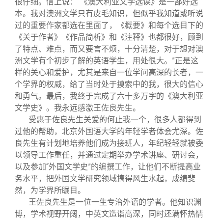
很仔细。信上说：“《澳大利亚文学选读》是一部好选
本。我对澳洲文学只有皮毛知识，但似乎我知道或听说
过的重要作家都选在里面了，《概要》和每个选目下的
《关于作者》《作品简析》和《注释》也都很好，顾到
了特点、难点，而又要言不烦，十分清楚，对于想对澳
洲文学有个初步了解的英语学生，用处很大。”正是这
样的关心和爱护，尤其是来自一位学问高深的长者，一
个学界的权威，给了当时处于摸索中的我，很大的信心
和勇气。最后，我终于完成了六十多万字的《澳大利亚
文学史》。我永远感激王佐良先生。
受惠于佐良先生关爱的何止我一个，很多人都得到
过他的帮助，北京外国语大学的年轻学者体会尤深。佐
良先生有计划地培养他们成为接班人，年纪轻轻就被委
以领导工作重任，并通过定期举办学术讲座、研讨会，
以及参加“外国文学史”的编撰工作，让他们不断提高业
务水平，把外国文学研究领域搞得风生水起，成绩斐
然，为学界所瞩目。
王佐良先生是一位一生专治外语的学者。他知识渊
博，学术视野开阔，中英文造诣高深，同时还满怀热情