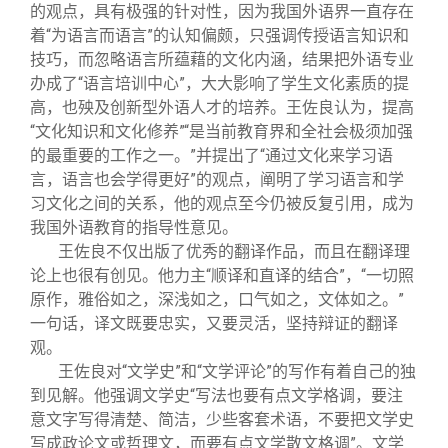
的观点，具有极强的针对性，因为我国外语界一直存在
着“为语言而语言”的认知偏颇，只强调传授语言知识和
技巧，而忽略语言所蕴藉的文化内涵，结果把外语专业
办成了“语言培训中心”，大大影响了学生文化素质的提
高，也殃及创新型外语人才的培养。王佐良认为，提高
“文化知识和文化修养”“是当前教育界和全社会极须加强
的最重要的工作之一。”并提出了“通过文化来学习语
言，语言也会学得更好”的观点，阐明了学习语言和学
习文化之间的关系，他的观点至今仍被反复引用，成为
我国外语教育的指导性意见。
王佐良不仅出版了优秀的翻译作品，而且在翻译理
论上也很有创见。他力主“顺译和直译的结合”，“一切照
原作，雅俗如之，深浅如之，口气如之，文体如之。”
一句话，译文既要忠实，又要灵活，坚持辩证的翻译
观。
王佐良对“文学史”和“文学评论”的写作有着自己的独
到见解。他强调文学史“写法也要有点文学格调，要注
意文字写得清楚、简洁，少些客套术语，不要把文学史
写成政论文或哲理文，而要有点文学散文格调”。文学