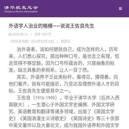
兴趣群体
捐赠方法
我要订阅
清华故事
西南联大校友会
义工计划
新媒体平台
青春风采
外语学人治业的楷模——说说王佐良先生
2022-08-12
|
浏览
1877
次
《中华读书报》2022年07月13日
|
黄源深
校友文苑
治外语者，该如何塑就自己，成为怎样的人，历年
来，人们悉心探究，提出种种口号，虽也言之有理，但
校友讲坛
总觉得不够显豁，因为口号所蕴含的，只是抽象的标
准，缺乏具象的参照系，让人一目了然。
其实，外语界不乏此类标杆，看得见，摸得着，向
校友视界
他们看齐，就有可能接近，乃至达及理想外语人才的目
标。王佐良先生便是其中之一。
校友服务
王佐良（
），毕业于清华大学（后并入西
1916-1995
南联大），一生潜心于外国文学史编撰、外国文学研
究、英语教育和翻译等诸多领域，出版了《英国文学
校友总会
终身学习
史》《英国浪漫主义诗歌史》《英国诗史》等三十余部
中英文著作以及大量论文，成为我国外语界和外国文学