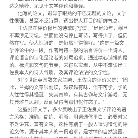
达之精妙，尤见于文学评论和翻译。
他写的论文，迥异于眼熟的干巴无趣的文论，文学
性很强，甚至不乏诗意，透出悦人耳目的新鲜气息。
王佐良在评价穆旦的诗歌时写道：“足足
年，穆旦
30
不再涉足诗坛。然而他没有停止写诗，写得少了，但仍
然在写。使人惊讶的，是仍然写得很好。
这是一篇文
”
学评论中的一段，作者用诗一般的语言评价一个诗人。
评论语言的诗化是论者的刻意追求，通过精心铺排的段
落、标点和文句的节奏，来得以实现，从中不难读出王
佐良本人的诗人气质，及其评论浓浓的文学性。
对
世纪英国散文家兰姆，王佐良的评价又是：
因
19
“
此，兰姆的文章很耐读，越读越有味，但不可学。学的
人往往得其怪诞，失其真挚，有其古僻与文字游戏，无
其典雅与风趣，反而显得有点忸怩作态了。
”
这些批评文字，多少反映出了王佐良文学评论的语
言风格：准确、简练、明晰，用词通体平白，必要时又
不乏讲究，富有文采。这种有别于一般人遣词造句的评
论文体，源于其本人的一贯追求，是才情的自然流露，