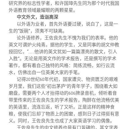
关闭
信息化服务
总会简介
研究界的标志性学者，和许国璋先生同为那个时代我国
外语教育领域最耀眼的两颗星星。
中文外文，造诣高深
三创大赛
会长致辞
以外语为业者，首先外语要过硬，说白了，这是一
生的“饭碗”，须夷不可缺离。
实用信息
总会章程
论外语修养，王佐良先生不愧为我们的表率。他的
英文可谓炉火纯青。据他的学生，又是同事的胡文仲教
授回忆，“……他讲的英文犹如一篇篇漂亮的散文，引人
理事会名单
入胜”。无论是用英文作的学术报告，还是撰写的学术
著作，都有着自己独特的风格：简练流畅，如行云流
制度法规
水，仿佛出自一位英美大家的手笔。
记得
世纪
年代初，国家遭灾、物资匮乏的艰难
20
60
岁月里，我们这些
初出茅庐
的青年学子，围绕着大如
“
”
联系我们
磨盘，需要两个人才抬得动的
牌录音机，倾听着音
606
带里传来的王佐良先生的学术报告，陶醉在他流畅优美
的英语里，流连忘返，听了又听。正是这样的精神食
粮，使我们忘却了物质上的困窘，感到日子过得挺有意
义。同时，王佐良先生也成了大家英语学习的偶像。
王佐良先生的中文修养也是有口皆碑的，其文字表