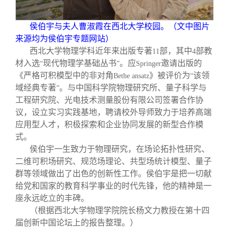
侯伯宇与夫人曹淑霞在西北大学校园。（文中图片
来源均为侯伯宇专题网站）
西北大学物理学科近年来出版专著
部，其中
部教
11
4
材入选
现代物理学基础丛书
。应
邀请出版的
“
”
Springer
《严格可积模型中的非对角
》被评价为
该领
Bethe ansatz
“
域经典专著
。与中国科学院物理研究所、量子科学与
”
工程研究院、光电技术测量股份有限公司签署合作协
议，设立实习实践基地，聘请校外导师致力于培养高端
应用型人才，积极探索和企业协同发展的新型合作模
式。
侯伯宇一生致力于物理研究，在场论拓扑性研究、
二维可积场研究、规范场理论、共型场统计模型、量子
群等领域做出了出色的创新性工作。侯伯宇是把一切献
给党和国家的教育科学事业的时代先锋，他的精神是一
座永远屹立的丰碑。
（根据西北大学物理学院院长杨文力教授在第十四
届创新中国论坛上的报告整理。）