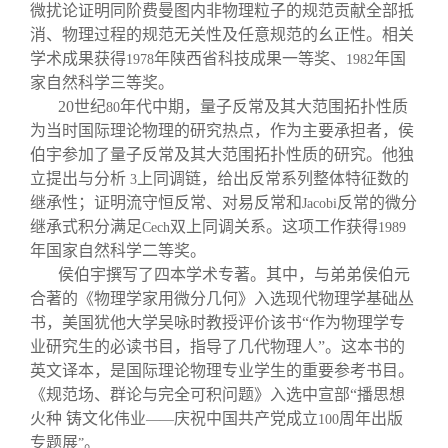
微扰论证明同阶费曼图内非物理粒子的规范贡献全部抵
消、物理过程的规范无关性及任意规范的幺正性。相关
学术成果获得
年陕西省科技成果一等奖、
年国
1978
1982
家自然科学三等奖。
20
世纪
年代中期，量子反常及其大范围拓扑性质
80
为当时国际理论物理的研究热点，作为主要承担者，侯
伯宇参加了量子反常及其大范围拓扑性质的研究。他独
立提出与分析
上同调链，给出反常系列整体特征数的
3
继承性；证明流守恒反常、对易反常和
反常的微分
Jacobi
继承式积分满足
双上同调关系。这项工作获得
Cech
1989
年国家自然科学二等奖。
侯伯宇撰写了四本学术专著。其中，与弟弟侯伯元
合著的《物理学家用微分几何》入选现代物理学基础丛
书，美国犹他大学吴咏时教授评价该书“作为物理学专
业研究生的必读书目，指导了几代物理人”。这本书的
英文译本，是国际理论物理专业学生的重要参考书目。
《规范场、群论与完全可积问题》入选中宣部“播思想
火种 铸文化伟业
庆祝中国共产党成立
周年出版
——
100
专题展
。
”