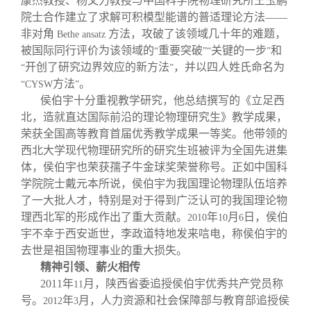
康杰教授、杨文力教授与中国科学院物理研究所王玉鹏
院士合作建立了求解可积模型能谱的普适理论方法——
非对角
方法，攻破了该领域几十年的难题，
Bethe ansatz
被国际同行评价为该领域的
重要突破
关键的一步
和
“
”“
”
开创了研究边界效应的新方法
，并以四人姓氏命名为
“
”
方法
。
“CYSW
”
侯伯宇十分重视教学研究，他总结撰写的《立足西
北，造就直达国际前沿的理论物理研究生》教学成果，
荣获全国高等教育首届优秀教学成果一等奖。他带领的
西北大学现代物理研究所的研究生班被评为全国先进集
体，侯伯宇也荣获孺子牛金球奖荣誉称号。正如中国科
学院院士戴元本所说，侯伯宇为我国理论物理队伍培养
了一大批人才，特别是对于得到广泛认可的我国理论物
理西北军的形成作出了重大贡献。
年
月
日，侯伯
2010
10
6
宇不幸于西安逝世，李政道特地发来唁电，称侯伯宇的
去世是祖国物理事业的重大损失。
精神引领、薪火相传
2011
年
月，陕西省委追授侯伯宇优秀共产党员称
11
号。
年
月，人力资源和社会保障部与教育部追授侯
2012
3