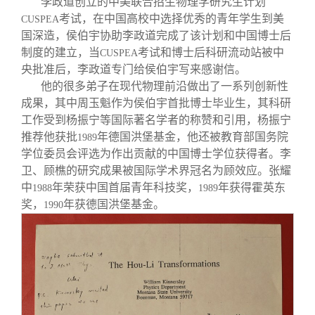
李政道创立的中美联合招生物理学研究生计划
考试，在中国高校中选择优秀的青年学生到美
CUSPEA
国深造，侯伯宇协助李政道完成了该计划和中国博士后
制度的建立，当
考试和博士后科研流动站被中
CUSPEA
央批准后，李政道专门给侯伯宇写来感谢信。
他的很多弟子在现代物理前沿做出了一系列创新性
成果，其中周玉魁作为侯伯宇首批博士毕业生，其科研
工作受到杨振宁等国际著名学者的称赞和引用，杨振宁
推荐他获批
年德国洪堡基金，他还被教育部国务院
1989
学位委员会评选为作出贡献的中国博士学位获得者。李
卫、顾樵的研究成果被国际学术界冠名为顾效应。张耀
中
年荣获中国首届青年科技奖，
年获得霍英东
1988
1989
奖，
年获德国洪堡基金。
1990