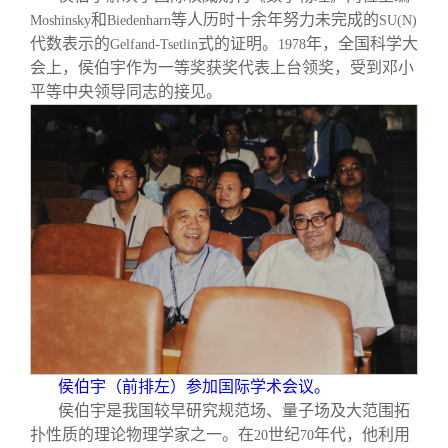
和
等人历时十余年努力未完成的
Moshinsky
Biedenharn
SU(N)
代数表示的
式的证明。
年，全国科学大
Gelfand-Tsetlin
1978
会上，侯伯宇作为一等奖获奖代表上台领奖，受到邓小
平等中央领导同志的接见。
侯伯宇（前排左）参加国际学术会议。
侯伯宇是我国较早研究规范场、量子场及大范围拓
扑性质的理论物理学家之一。在
世纪
年代，他利用
20
70