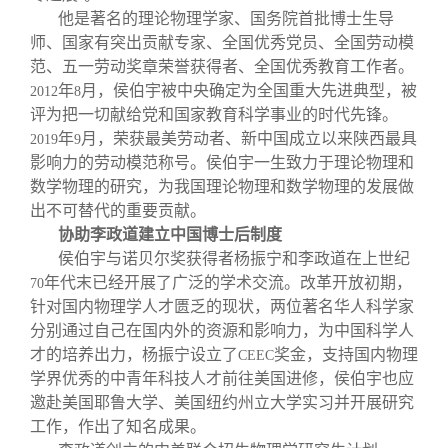
他是著名的理论物理学家、国务院首批博士生导
师、国家有突出贡献专家、全国优秀党员、全国劳动模
范、五一劳动奖章荣誉获得者、全国优秀教育工作者。
年
月，侯伯宇被中央确定为全国重大先进典型，被
2012
8
评为把一切献给党和国家教育科学事业的时代先锋。
年
月，荣获最美劳动者、新中国成立以来陕西最具
2019
9
影响力的劳动模范称号。侯伯宇一生致力于理论物理和
数学物理的研究，为我国理论物理和数学物理的发展做
出不可替代的重要贡献。
协助李政道建立中国博士后制度
侯伯宇与诺贝尔奖获得者杨振宁和李政道在上世纪
年代末已经开展了广泛的学术交流。改革开放初期，
70
针对国内物理学人才匮乏的现状，两位著名华人科学家
分别通过自己在国内外的资源和影响力，为中国科学人
才的培养出力，杨振宁设立了
奖金，支持国内物理
CEEC
学界优秀的中青年科技人才前往美国进修，侯伯宇也应
邀赴美国耶鲁大学、美国纽约州立大学实习并开展研究
工作，作出了知名成果。