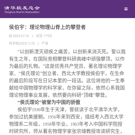
兴趣群体
捐赠方法
我要订阅
清华故事
西南联大校友会
义工计划
新媒体平台
青春风采
侯伯宇：理论物理山脊上的攀登者
2023-07-25
|
浏览
779
次
科学网2023/7/23
|
严涛
校友文苑
“以创新湮灭顽疾之痛苦，以创新来消灭死。誓以我
有生之年，在国际竞相攀登科研高峰中顽强攀顶，以作
校友讲坛
为最后的礼物。”这是优秀共产党员、著名理论物理学
家、“侯氏理论”创立者、西北大学教授侯伯宇，在生命
的最后阶段写在日记本里的一段话。这位将他的一生奉
校友视界
献给中国物理学的科学家，在弥留之际，依然心系我国
理论物理事业发展，依然要向科研“顶峰”攀登。
校友服务
“侯氏理论”被誉为中国的骄傲
侯伯宇
年生于天津，曾就读于北平清华大学，
1930
参加过抗美援朝。
年来到西安，插班考入西北大学
1956
校友总会
终身学习
物理系二年级，
年毕业，
年考入中国科学院授
1958
1963
时研究所，师从著名物理学家张宗燧教授攻读研究生，