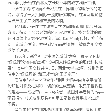
关闭
信息化服务
总会简介
年
月开始在西北大学长达
年的教学科研工作。
1973
6
37
侯伯宇始终锲而不舍地走在世界理论物理研究的前
沿，取得了一大批国际一流的研究成果，在国际理论物
三创大赛
会长致辞
理界产生了广泛的和重要的影响。
1981
年，侯伯宇在耶鲁大学访问期间利用协变分解
实用信息
总会章程
方法，得到了含谱参数的
守恒流，按谱参数的展
Noether
开可以给出无穷多守恒流，满足
代数，推广得
Kac-Moody
到非定域守恒流，并得到
型变换。被称为
变换
Virasoro
H-
理事会名单
或侯氏理论。
1986
年，新华社以
中国的骄傲
为名，展示了包括
“
”
制度法规
侯氏理论
在内的
项
以中国人姓氏命名的现代科技成
“
”
20
“
果
。其中全国高校共有
项，西北大学占
项，分别为侯
”
8
2
伯宇的
侯氏理论
和王戍堂的
王氏定理
。
“
”
“
”
联系我们
侯伯宇与学生李卫合作得到引力场中由真空平庸解
到静轴对称及柱对称一切解的生成变换，攻克了世界性
的难题——杰拉奇
猜想，被国外学者称为
侯
(R.Geroch)
“
—
李变换
。相关成果获得
年国家教委科学技术进步一
”
1987
等奖。
侯伯宇解决了国际权威期刊《数学物理》两位主编