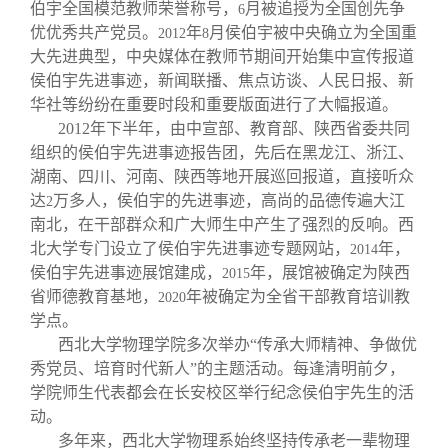
伯宇全国模范教师荣誉称号，
月被追授为全国创先争
6
优优秀共产党员。
年
月侯伯宇被中央确立为全国重
2012
8
大先进典型，中央媒体在教师节期间开始集中宣传报道
侯伯宇先进事迹，新闻联播、焦点访谈、人民日报、新
华社等纷纷在重要时段和重要版面进行了大幅报道。
2012
年下半年，由中宣部、教育部、陕西省委共同
组织的侯伯宇先进事迹报告团，先后在黑龙江、浙江、
湖南、四川、河南、陕西等地开展巡回报道，直接听众
达
万多人，侯伯宇的先进事迹，高尚的品德传遍大江
2
南北，在干部群众和广大师生中产生了强烈的反响。西
北大学专门设立了侯伯宇先进事迹专题网站，
年，
2014
侯伯宇先进事迹展馆建成，
年，展馆被确定为陕西
2015
省师德教育基地，
年被确定为全省干部教育培训教
2020
学点。
西北大学物理学院多次举办“传承大师精神、争做优
秀党员、培育时代新人”的主题活动。每逢清明前夕，
学院师生代表都会在长安校区举行纪念侯伯宇先生的活
动。
多年来，西北大学物理系始终坚持传承老一辈物理