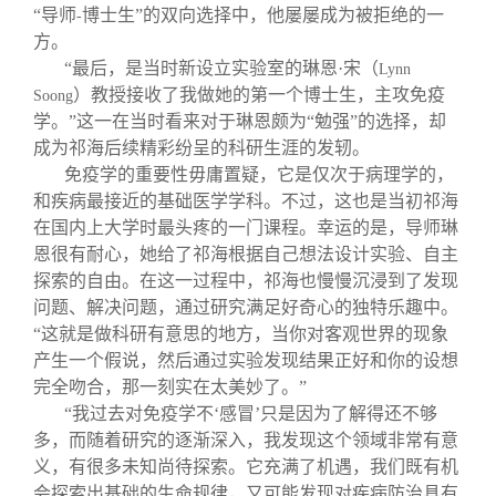
“导师
博士生”的双向选择中，他屡屡成为被拒绝的一
-
方。
“最后，是当时新设立实验室的琳恩·宋（
Lynn
）教授接收了我做她的第一个博士生，主攻免疫
Soong
学。”这一在当时看来对于琳恩颇为“勉强”的选择，却
成为祁海后续精彩纷呈的科研生涯的发轫。
免疫学的重要性毋庸置疑，它是仅次于病理学的，
和疾病最接近的基础医学学科。不过，这也是当初祁海
在国内上大学时最头疼的一门课程。幸运的是，导师琳
恩很有耐心，她给了祁海根据自己想法设计实验、自主
探索的自由。在这一过程中，祁海也慢慢沉浸到了发现
问题、解决问题，通过研究满足好奇心的独特乐趣中。
“这就是做科研有意思的地方，当你对客观世界的现象
产生一个假说，然后通过实验发现结果正好和你的设想
完全吻合，那一刻实在太美妙了。”
“我过去对免疫学不‘感冒’只是因为了解得还不够
多，而随着研究的逐渐深入，我发现这个领域非常有意
义，有很多未知尚待探索。它充满了机遇，我们既有机
会探索出基础的生命规律，又可能发现对疾病防治具有