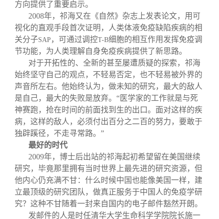
方向提供了重要启示。
2008
年，祁海又在《自然》杂志上发表论文，用可
视化的直观手段首次证明，人类体液免疫缺陷疾病的相
关分子
，可通过调控
细胞的相互作用发挥免疫调
SAP
T-B
节功能，为人类理解自身免疫疾病提供了新思路。
对于开拓性的、全新的甚至屡遭质疑的探索，祁海
始终坚守自己的观点，不轻易否定，也不轻易被外界的
声音所左右。他始终认为，做未知的研究，最大的敌人
是自己，最大的失败是放弃。“医学家的工作就是与死
神赛跑，抢在时间的前面找到生的出口。面对这样的疾
病，这样的敌人，必须付出百分之二百的努力，要敢于
独辟蹊径，不走寻常路。”
最好的时代
2009
年，博士后出站的祁海起初希望留在美国继续
研究，毕竟那里拥有当时世界上最先进的研究资源，但
他内心仍充满不甘：什么时候中国也能像美国一样，建
立最顶级的研究团队，做真正服务于中国人的免疫学研
究？这种不甘随着一封来自国内的电子邮件豁然开朗。
发邮件的人是时任清华大学生命科学学院院长施一