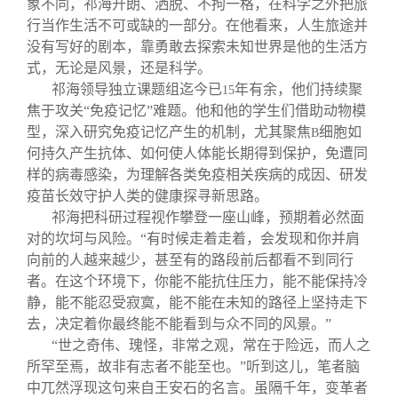
象不同，祁海开朗、洒脱、不拘一格，在科学之外把旅
行当作生活不可或缺的一部分。在他看来，人生旅途并
没有写好的剧本，靠勇敢去探索未知世界是他的生活方
式，无论是风景，还是科学。
祁海领导独立课题组迄今已
年有余，他们持续聚
15
焦于攻关“免疫记忆”难题。他和他的学生们借助动物模
型，深入研究免疫记忆产生的机制，尤其聚焦
细胞如
B
何持久产生抗体、如何使人体能长期得到保护，免遭同
样的病毒感染，为理解各类免疫相关疾病的成因、研发
疫苗长效守护人类的健康探寻新思路。
祁海把科研过程视作攀登一座山峰，预期着必然面
对的坎坷与风险。“有时候走着走着，会发现和你并肩
向前的人越来越少，甚至有的路段前后都看不到同行
者。在这个环境下，你能不能抗住压力，能不能保持冷
静，能不能忍受寂寞，能不能在未知的路径上坚持走下
去，决定着你最终能不能看到与众不同的风景。”
“世之奇伟、瑰怪，非常之观，常在于险远，而人之
所罕至焉，故非有志者不能至也。”听到这儿，笔者脑
中兀然浮现这句来自王安石的名言。虽隔千年，变革者