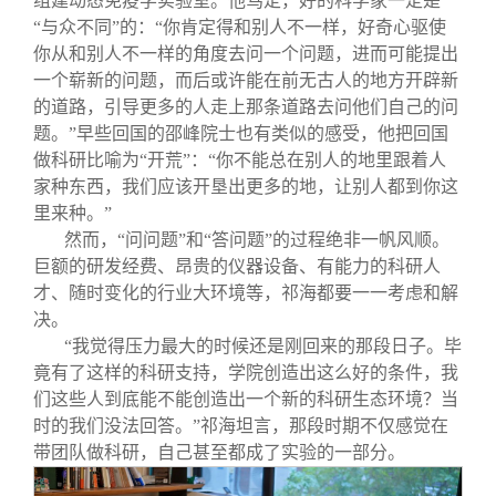
组建动态免疫学实验室。他笃定，好的科学家一定是
“与众不同”的：“你肯定得和别人不一样，好奇心驱使
你从和别人不一样的角度去问一个问题，进而可能提出
一个崭新的问题，而后或许能在前无古人的地方开辟新
的道路，引导更多的人走上那条道路去问他们自己的问
题。”早些回国的邵峰院士也有类似的感受，他把回国
做科研比喻为“开荒”：“你不能总在别人的地里跟着人
家种东西，我们应该开垦出更多的地，让别人都到你这
里来种。”
然而，“问问题”和“答问题”的过程绝非一帆风顺。
巨额的研发经费、昂贵的仪器设备、有能力的科研人
才、随时变化的行业大环境等，祁海都要一一考虑和解
决。
“我觉得压力最大的时候还是刚回来的那段日子。毕
竟有了这样的科研支持，学院创造出这么好的条件，我
们这些人到底能不能创造出一个新的科研生态环境？当
时的我们没法回答。”祁海坦言，那段时期不仅感觉在
带团队做科研，自己甚至都成了实验的一部分。