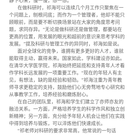
静下心来，慢一慢，想一想。
在做科研时，祁海可以连续几个月工作只聚焦在一
个问题上，刨根问底；而作为一个管理者，他却不能只
顾眼前，而是要不断切换场景站在大家的角度思考问
题，求同存异。“无论是做科研还是做管理，都要站在
更高的位置，用发展的眼光和超前的意识来思考学科的
发展。”提及科研与管理工作的异同时，祁海如是说。
面对全球化的竞争，谁拥有更多更好的人才，谁就
能取得主动，赢得未来。国家如此，学科建设亦如此。
在清华大学医学院，祁海始终把延揽和支持青年人才看
作学科长远发展的一项重要工作。“现在的年轻人有主
见，有想法，缺的是经验和韧劲。”祁海注重为青年教
师寻求更稳定的支持，鼓励他们心无旁骛地专心研究和
从事教学工作，培养经验和磨炼耐心。
在自己的团队里，祁海和学生们建立了亦师亦友的
融洽关系。一方面，严格培养学生的科学作风和独立创
新精神；另一方面，充分给予年轻人机会让他们在实践
中得到培养与锻炼，可以淬炼他们快速成长。
“祁老师对科研的要求非常高，他常说的一句话