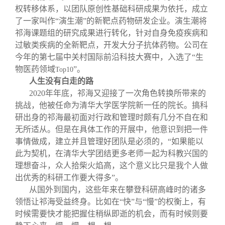
权转移体系，以团队原创性基础科研成果为依托，成立
了一家叫作“演生潮”的新靶点药物研发企业。演生潮将
祁海课题组的研究成果进行转化，针对自身免疫疾病和
过敏类疾病的全新靶点，开发大分子抗体药物。公司在
今年的第七届中关村国际前沿科技大赛中，入选了“生
物医药领域
”。
Top10
人生没有白走的路
2020
年年底，祁海又迎接了一次角色转换所带来的
挑战，他被任命为清华大学医学院新一任的院长。搞科
研出身的祁海最初面对行政和管理时颇有几分不自在和
无所适从。但是在具体工作的开展中，他意识到把一件
事情做成，建立并且管理好团队是必须的，“如果能以
此为契机，在清华大学团结更多老师一起为科教兴国的
理想奋斗，众人拾柴火焰高，这个意义比只是我个人做
出优秀的科研工作要大得多”。
从国外到国内，这些年来在攀登科研高峰时的诸多
领悟让祁海受益终身。比如在“快”与“慢”的权衡上，有
时候需要快才能把握住稍纵即逝的机会，而有时候则要