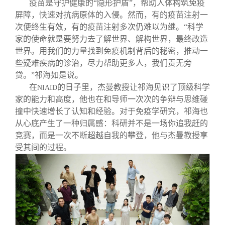
疫苗是守护健康的“隐形护盾”，帮助人体构筑免疫
屏障，快速对抗病原体的入侵。然而，有的疫苗注射一
次便终生有效，有的疫苗注射多次仍难以为继。“科学
家的使命就是要努力去了解世界、解构世界，最终改造
世界。用我们的力量找到免疫机制背后的秘密，推动一
些疑难疾病的诊治，尽力帮助更多人，我们责无旁
贷。”祁海如是说。
在
的日子里，杰曼教授让祁海见识了顶级科学
NIAID
家的能力和高度，他也在和导师一次次的争辩与思维碰
撞中快速增长了认知和经验。对于免疫学研究，祁海也
从心底产生了一种归属感：科研并不是一场你追我赶的
竞赛，而是一次不断超越自我的攀登，他与杰曼教授享
受其间的过程。