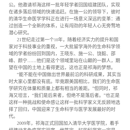
公。他邀请祁海这样一批年轻学者回国组建团队，实现
在诸多落后领域的快速追赶。在施一公的领导下，彼时
的清华生命医学学科正在进行一场意义深远的变革：通
过创造一个全新的体系，让有闯劲的年轻人心无旁骛地
潜心研究。
21
世纪走过第一个
年，随着经济实力的提升和国
10
家对于科技事业的重视，一大批留学海外的生命科学领
域的学者纷纷回到国内，王晓东、施一公、饶毅、邵
峰、颜宁……他们是这个领域里站在山巅的一群人，期
望在中国的土地上看得更远，这也正是祁海的梦想。
“能不能在中国做出世界最前沿的科研成果，其实当
时大家心里都没有底。毕竟跟美国相比，我们的生命医
学研究在体量和质量上都有相当的差距。”但同时，祁
海又坦言，“我们是后来者，但绝不是落后者。”也正是
这样一种挑战和使命感让这样一批科学家义无反顾地选
择了回归，中国迎来了生命科学与医学发展最好的时
代。
2009
年，祁海正式回国加入清华大学医学院，着手