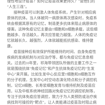
理性地设计疫苗？如何让疫苗效果更持久？”是他们的
“人生三连”。
接种疫苗可以刺激人体免疫系统，产生针对相应病
原体的抗体。当人体被同一病原体再次感染时，免疫系
统会根据其原有的记忆，制造更多抗体来阻止病原体的
侵害。这种免疫记忆主要由
细胞和
细胞承载，这些细
T
B
胞越多、存活越久，再次应答能力越强，人体的免疫记
忆就越长久、越强烈，人体就越能抵抗感染、维持健
康。
疫苗接种后有效保护所能维持的时间、自身免疫性
疾病的发病机制与对应治疗等，都与免疫记忆息息相
关。过去的
年里，祁海带领团队所做的主要工作之一
10
就是围绕抗体“免疫记忆”和产生抗体免疫记忆的“生发
中心”来开展。比如生发中心反应里
细胞和
细胞互作
T
B
的分子机理，生发中心时空动态演化特点和分子调控机
制，记忆
细胞、长寿浆细胞发育与维持机制及疫苗应
B
用，以及中枢系统神经回路对免疫记忆的调控机制等，
专注于抗体免疫应答调控，致力于为人类预防或治疗疾
病找到可操控的“靶点”，让人类能通过疫苗及时阻止病