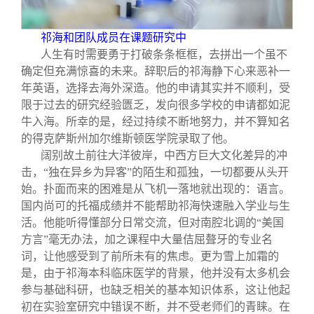
祁海和团队成员在课题研究中
人生有时需要勇于打破条条框框，去拼出一个虽不
确定但充满惊喜的未来。辞职后的祁海静下心来恶补一
年英语，选择去海外深造。他的申请其实并不顺利，受
限于过去的研究经验匮乏，发向很多学校的申请都如泥
牛入海。所幸的是，经过持续不断地努力，并不算知名
的得克萨斯州加尔维斯顿医学院录取了他。
阔别故土前往大洋彼岸，中西方巨大文化差异的冲
击，“独在异乡为异客”的陌生和孤独，一切都要从头开
始。扑面而来的困难是从飞机一落地就出现的：语言。
国内尚可的托福成绩并不能帮助祁海快速融入学业与生
活。他能听得懂部分日常交流，但对南腔北调的“美国
方言”毫无办法，加之课程中大量佶屈聱牙的专业名
词，让他感受到了前所未有的焦虑。更为雪上加霜的
是，由于祁海本科临床医学的背景，他并没有太多机会
参与基础科研，也缺乏相关的基本知识体系，这让他起
初在实验室研究中错误不断，并不受老师们的青睐。在