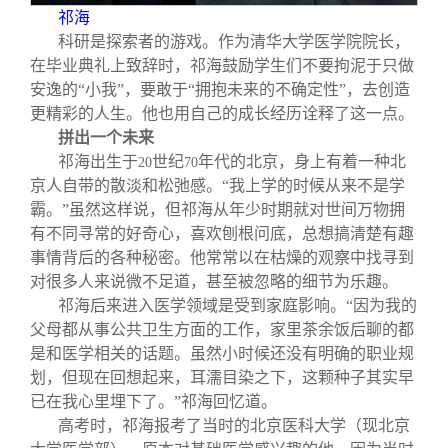
祁海
科研是探索者的游戏。作为清华大学医学院院长，
在毕业典礼上致辞时，祁海鼓励学生们不要拘泥于只做
安逸的“小我”，要敢于“拥抱未来的不确定性”，去创造
更精彩的人生。他也用自己的成长经历诠释了这一点。
拼出一个未来
祁海出生于
世纪
年代的北京，身上有着一种北
20
70
京人自带的散淡和松弛感。“我上学的时候从来不是学
霸。”虽然这样说，但祁海从年少时期就对世间万物拥
有不同寻常的好奇心，喜欢刨根问底，总想搞清楚有趣
事情背后的各种秘密。他常常以在枯燥的观察中找寻到
对很多人来说微不足道，甚至被忽略的细节为乐趣。
祁海后来进入医学领域是受到家庭影响。“因为我的
父母都从事公共卫生方面的工作，家里茶余饭后聊的都
是和医学相关的话题。虽然小时候还没有明确的职业规
划，但现在回想起来，耳濡目染之下，这颗种子其实早
已在我心里埋下了。”祁海回忆道。
高考时，祁海报考了当时的北京医科大学（现北京