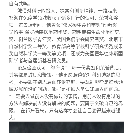
自有共鸣。
凭借对科研的投入、探索和创新精神，一路走来，
祁海在免疫学领域收获了诸多同行的认可、荣誉和奖
项。过去
年间，他曾获“谈家桢生命科学奖”创新奖、
10
吴阶平
保罗杨森医学药学奖、药明康德生命化学研究
-
奖、树兰医学青年奖、美国免疫学会研究者奖、北京市
自然科学奖二等奖、教育部高等学校科学研究优秀成果
奖自然科学奖一等奖等奖项，还成为美国霍华德休斯国
际学者与首届新基石研究员。
谈及这些认可，祁海说：“每一份奖励和荣誉背后，
其实都是鼓励和鞭策。”他更愿意谈论对科研选题的思
考，不要跟在别人后面亦步亦趋，要甄别哪些是推动领
域发展前沿的问题，哪些是拓展人类认知疆界的问题。
“一定要去做前人没有做过的事情，用前人没有用过的
方法去解决前人没有解决的问题，要勇于突破自己的界
限。”在祁海看来，只有这样才会让自己变得越来越强
大。