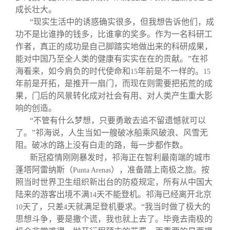
成长壮大。
“现实生活中的诱惑确实很多，但我想告诉他们，成
功不是比谁挣的钱多，比谁拿的奖多。作为一名科研工
作者，真正的成功是自己脚踏实地做出来的科研成果，
能对中国乃至全人类的健康有实实在在的贡献。”在祁
海看来，如今肩负的时代使命和
年前是不一样的。
15
15
年前是开拓，是推开一扇门，而现在则需要把拓荒的成
果，门后的风景转化成对社会有用、对人类产生重大影
响的创造。
“不管有什么梦想，只要勇敢去追不留遗憾就可以
了。”祁海说，人生当如一艘破冰船乘风破浪、风雪无
阻。破冰的路上没有白走的路，每一步都作数。
新冠疫情刚刚暴发时，祁海正在智利最南端的城市
蓬塔阿雷纳斯（
），准备踏上南极之旅。按
Punta Arenas
照当时世界卫生组织新出台的防疫规定，所有从中国大
陆来的游客出境不满
天不能登机。祁海已经离开北京
14
天了，只差
天就满足登机要求。“我当时做了极大的
10
4
思想斗争，要是撒个谎，我也就上去了。毕竟去南极的