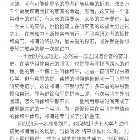
突破，就有可能使更多的患者远离病痛的折磨，改变万
千个遭受疾病困扰的家庭的命运。然而，这又是一个非
常艰辛的过程：有太长的路要走，太多的关卡要过。每
一次关卡的突破，也恰恰建立在研究者的这些大胆尝试
之上。在未知中不断摸索与前行，考验着研究者的韧性
和勇气。祁海始终认为，最关键的探索，或许就在你想
要轻言放弃的那一次尝试中。
一个团队的成功史，必然是一群志同道合者的奋斗
史。在清华组建自己的团队，也是祁海寻找同路人的过
程。他的第一个博士生叫徐和平，之前一直研究昆虫遗
传学。但有意思的是，读博的时候他偏偏就一门心思想
研究免疫学。这让祁海一下就想起了十多年前的琳恩教
授和自己。祁海说徐和平是拼命三郎，有次实验室外出
团建，怎么叫徐和平都不去——他利用那段时间完成了
课题最关键的一个实验。为了督促经常在实验室里熬夜
的徐和平休息，祁海还专门买了张折叠床。
团队的另一名成员刘丹，也回想起博士入学考试时
接受祁海面试的场景。当被问及“将来想做什么”时，刘
丹下意识地说：“想为人类的健康做些努力。”随即她就