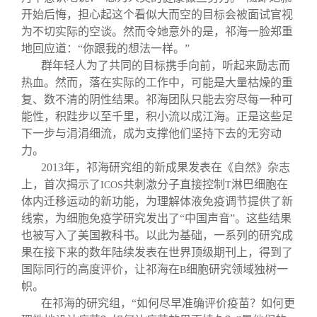
开始后悔，担心起这个看似大而空的目标会被面试官视
为不切实际的空谈。然而令她意外的是，祁海一脸郑重
地回应道：“你跟我的想法一样。”
群年轻人为了共同的目标携手向前，听起来励志而
热血。然而，落在实际的工作中，可能是大量枯燥的重
复、数不清的阴性结果。祁海团队只能去穷尽每一种可
能性，积跬步以至千里，积小流以成江海。正是这些足
下一步与涓涓细流，成为支撑他们坚持下去的无穷动
力。
2013
年，祁海研究组的新成果发表在《自然》杂志
上，首次揭示了
共刺激分子直接控制
淋巴细胞在
ICOS
T
体内迁移运动的新功能，为理解体液免疫调节提供了新
线索，为细胞免疫学研究发出了“中国声音”。这些结果
也被写入了美国教科书。以此为基础，一系列的研究成
果在接下来的数年陆续发表在世界顶级期刊上，得到了
国际同行的高度评价，让祁海在
细胞研究领域独树一
B
帜。
在祁海的研究组，“如何尽早准确评价疫苗？如何更