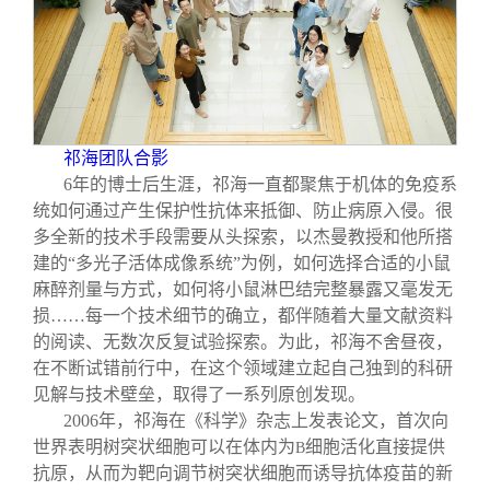
祁海团队合影
6
年的博士后生涯，祁海一直都聚焦于机体的免疫系
统如何通过产生保护性抗体来抵御、防止病原入侵。很
多全新的技术手段需要从头探索，以杰曼教授和他所搭
建的“多光子活体成像系统”为例，如何选择合适的小鼠
麻醉剂量与方式，如何将小鼠淋巴结完整暴露又毫发无
损……每一个技术细节的确立，都伴随着大量文献资料
的阅读、无数次反复试验探索。为此，祁海不舍昼夜，
在不断试错前行中，在这个领域建立起自己独到的科研
见解与技术壁垒，取得了一系列原创发现。
2006
年，祁海在《科学》杂志上发表论文，首次向
世界表明树突状细胞可以在体内为
细胞活化直接提供
B
抗原，从而为靶向调节树突状细胞而诱导抗体疫苗的新