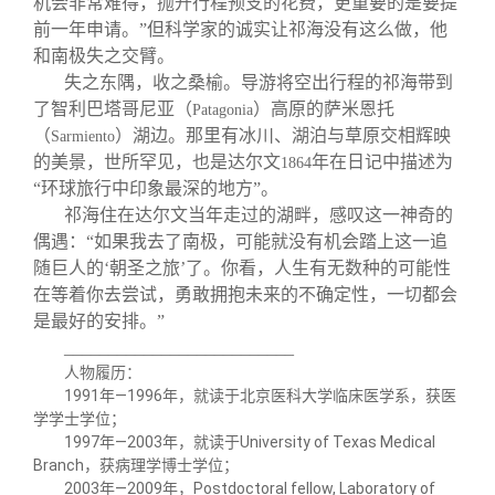
机会非常难得，抛开行程预支的花费，更重要的是要提
前一年申请。”但科学家的诚实让祁海没有这么做，他
和南极失之交臂。
失之东隅，收之桑榆。导游将空出行程的祁海带到
了智利巴塔哥尼亚（
）高原的萨米恩托
Patagonia
（
）湖边。那里有冰川、湖泊与草原交相辉映
Sarmiento
的美景，世所罕见，也是达尔文
年在日记中描述为
1864
“环球旅行中印象最深的地方”。
祁海住在达尔文当年走过的湖畔，感叹这一神奇的
偶遇：“如果我去了南极，可能就没有机会踏上这一追
随巨人的‘朝圣之旅’了。你看，人生有无数种的可能性
在等着你去尝试，勇敢拥抱未来的不确定性，一切都会
是最好的安排。”
__________________________
人物履历：
1991
年—
1996
年，就读于北京医科大学临床医学系，获医
学学士学位；
1997
年—
2003
年，就读于
University of Texas Medical
Branch
，获病理学博士学位；
2003
年—
2009
年，
Postdoctoral fellow, Laboratory of