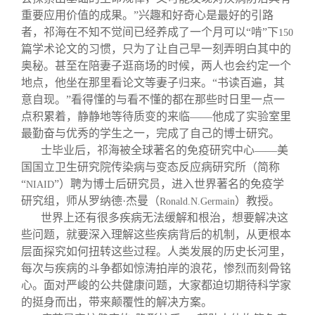
重要应用价值的成果。”兴趣和好奇心是最好的引路
者，祁海在不知不觉间已经养成了一个月可以“啃”下
150
篇学术论文的习惯，只为了让自己早一刻弄明白其中的
奥秘。甚至在陪妻子逛商场的时候，两人也会约定一个
地点，他坐在那里看论文等妻子归来。“书读百遍，其
意自现。”看得懂的与看不懂的都在那些时日里一点一
点积累着，静静地等待质变的来临——他成了实验室里
最勤奋与优秀的学生之一，完成了自己的博士研究。
士毕业后，祁海被全球著名的免疫研究中心——美
国国立卫生研究院传染病与变态反应病研究所（简称
“
”）聘为博士后研究员，进入世界著名的免疫学
NIAID
研究组，师从罗纳德·杰曼（
）教授。
Ronald.N.Germain
世界上还有很多疾病无法缓解和根治，想要解决这
些问题，就要深入理解这些疾病背后的机制，从更根本
层面探究如何扭转这些过程。人类发展的历史长河里，
每次与疾病的斗争都如惊涛拍岸的浪花，惨烈而刻骨铭
心。面对严峻的公共健康问题，大家都迫切期待科学家
的挺身而出，带来颠覆性的解决方案。