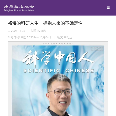
兴趣群体
捐赠方法
我要订阅
清华故事
西南联大校友会
义工计划
新媒体平台
青春风采
祁海的科研人生｜拥抱未来的不确定性
2024-11-05
|
浏览
2268
次
公号“科学中国人”2024年11月04日
|
杨戈 蔡巧玉
校友文苑
校友讲坛
校友视界
校友服务
校友总会
终身学习