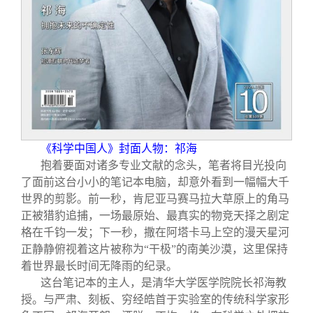
关闭
信息化服务
总会简介
三创大赛
会长致辞
实用信息
总会章程
理事会名单
《科学中国人》封面人物：祁海
抱着要面对诸多专业文献的念头，笔者将目光投向
制度法规
了面前这台小小的笔记本电脑，却意外看到一幅幅大千
世界的剪影。前一秒，肯尼亚马赛马拉大草原上的角马
正被猎豹追捕，一场最原始、最真实的物竞天择之剧定
联系我们
格在千钧一发；下一秒，撒在阿塔卡马上空的漫天星河
正静静俯视着这片被称为“干极”的南美沙漠，这里保持
着世界最长时间无降雨的纪录。
这台笔记本的主人，是清华大学医学院院长祁海教
授。与严肃、刻板、穷经皓首于实验室的传统科学家形