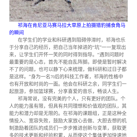
祁海在肯尼亚马赛马拉大草原上拍摄猎豹捕食角马
的瞬间
在学生们的学业和科研遇到阻碍停滞时，祁海也乐
于分享自己的经历，把自己当年掉进的“坑”一一复现出
来，让学生们开怀一笑的同时得到指导。“遇到问题时
最重要的是心态，首先不能自乱阵脚。即使是暂时解决
不了的问题，也可以静下心来梳理，做科研和过日子都
是这样。”身为一名
后的科技工作者，祁海的性格中
70
也有开放和时尚的一面。他会在科研之余，同学生们一
起旅游，参加篮球赛，分享喜爱的音乐，畅谈人生。
祁海常说，没有完美的个人，只有更好的团队。个
人的能力虽有限，但具有共同理想和价值观的团队，其
能力和潜力却是无限的。在祁海的课题组，正是这种全
情投入、宽容失败，鼓励大家放心去做、大胆去想的机
制激励着团队的成员们一步步推进创新与变革，获取更
多的技术更新和经验积累，从而使这个集体更加快速地