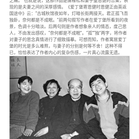
之痛。”也就是说，这部作品是唐稚松和妻子童恩健的合集，表
现的是夫妻之间的深厚感情。《爱丁堡寄恩健时恩健正由英返
国途中》云：“古城秋馆夜如年，灯暗长街两接天。君正孤飞吾
独卧，奈何都是不成眠。”前两句叙写作者在爱丁堡所看到的夜
景，色调十分暗淡。后两句则是作者想象亲人的情态，度己思
人，不由发出感叹，“奈何都是不成眠”。“孤”“独”两字，将作者
对妻子的思念真情进行了细致描摹。可想而知，作者寓居爱丁
堡的时光是多么难熬，与妻子的分别是何等不舍！这种不得
已，恰恰表达了作者内心的复杂伤感，一片真心流露无遗。