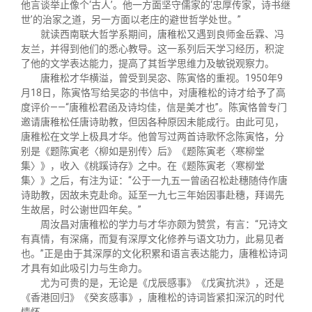
他言谈举止像个‘古人’。他一方面坚守儒家的‘忠厚传家，诗书继
世’的治家之道，另一方面以老庄的避世哲学处世。”
就读西南联大哲学系期间，唐稚松又遇到良师金岳霖、冯
友兰，并得到他们的悉心教导。这一系列后天学习经历，积淀
了他的文学表达能力，提高了其哲学思维力及敏锐观察力。
唐稚松才华横溢，曾受到吴宓、陈寅恪的重视。1950年9
月18日，陈寅恪写给吴宓的书信中，对唐稚松的诗才给予了高
度评价——“唐稚松君函及诗均佳，信是美才也”。陈寅恪曾专门
邀请唐稚松任唐诗助教，但因各种原因未能成行。由此可见，
唐稚松在文学上极具才华。他曾写过两首诗歌怀念陈寅恪，分
别是《题陈寅老〈柳如是别传〉后》《题陈寅老〈寒柳堂
集〉》，收入《桃蹊诗存》之中。在《题陈寅老〈寒柳堂
集〉》之后，有注为证：“公于一九五一曾函召松赴穗随侍作唐
诗助教，因故未克赴命。延至一九七三年始因事赴穗，拜谒先
生故居，时公谢世四年矣。”
周汝昌对唐稚松的学力与才华亦颇为赞赏，有言：“兄诗文
有真情，有深痛，而复有深厚文化修养与语文功力，此易见者
也。”正是由于其深厚的文化积累和语言表达能力，唐稚松诗词
才具有如此吸引力与生命力。
尤为可贵的是，无论是《戊辰感事》《戊寅抗洪》，还是
《香港回归》《癸亥感事》，唐稚松的诗词皆紧扣深沉的时代