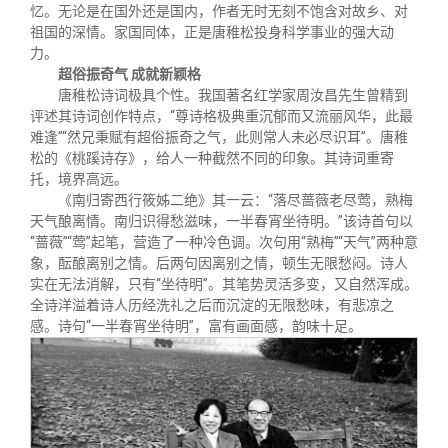
忆。无论是在国外还是国内，作者无时无刻不饱含对故乡、对
祖国的深情。家国同体，正是唐稚松投身科学事业的强大动
力。
超俗振奇气
成就新颖格
唐稚松诗词极具个性。我国著名红学家周汝昌先生曾精到
评述其诗词创作特点，“尊诗格极典重沉郁而又流丽风华，此最
难逢”“然兄秉赋有超俗振奇之气，此则常人未必尽识耳”。唐稚
松的《桃蹊诗存》，给人一种截然不同的印象。其诗词重寄
托，境界高远。
《南归寄西行筱姊二绝》其一云：“落尽蔷薇老尽莺，熟梅
天气酿离情。南归识得愁滋味，一半春宵坐待明。”该诗首句以
“蔷薇”“莺”起笔，营造了一种冷色调。次句用“熟梅”“天气”两种意
象，酝酿离别之情。后两句因离别之情，顿生无限愁闷。诗人
实在无法消解，只有“坐待明”。其笔势灵活多变，又自然浑成。
全诗洋溢着诗人历经洗礼之后而沉淀的无限愁味，有悲凉之
感。诗句“一半春宵坐待明”，富有画面感，韵味十足。