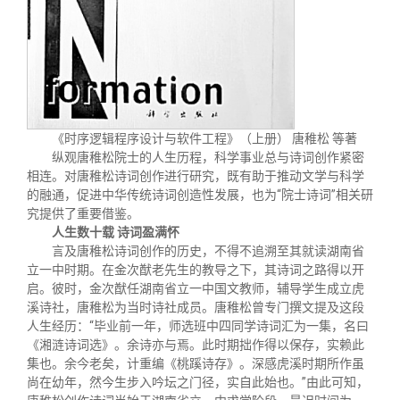
《时序逻辑程序设计与软件工程》（上册） 唐稚松 等著
纵观唐稚松院士的人生历程，科学事业总与诗词创作紧密
相连。对唐稚松诗词创作进行研究，既有助于推动文学与科学
的融通，促进中华传统诗词创造性发展，也为“院士诗词”相关研
究提供了重要借鉴。
人生数十载
诗词盈满怀
言及唐稚松诗词创作的历史，不得不追溯至其就读湖南省
立一中时期。在金次猷老先生的教导之下，其诗词之路得以开
启。彼时，金次猷任湖南省立一中国文教师，辅导学生成立虎
溪诗社，唐稚松为当时诗社成员。唐稚松曾专门撰文提及这段
人生经历：“毕业前一年，师选班中四同学诗词汇为一集，名曰
《湘涟诗词选》。余诗亦与焉。此时期拙作得以保存，实赖此
集也。余今老矣，计重编《桃蹊诗存》。深感虎溪时期所作虽
尚在幼年，然今生步入吟坛之门径，实自此始也。”由此可知，