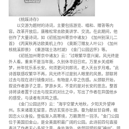
《桃蹊诗存》
以交游为题材的诗词，主要包括游览、唱和、赠答等内
容。改革开放后，唐稚松常去欧美讲学、交流。在此期间，他
创作了大量诗词，如《初抵加州寄京中诸友》《加州别深儿二
首》《丙寅秋再访欧美机上作》《奥斯汀赠友人叶公》《加州
核桃溪即景》《重游瑞士洛村湖》《金门公园远怀》等。
《初抵加州寄京中诸友》云：“过眼繁华意兴阑，风光终是
外人看。重来不是当年我，久别休寻旧日欢。万里乡关成断
梦，卅年忧乐系长安。何须更问刘郎讯，老入天台岁月难。”此
诗首联感叹繁华不再，风光终不过是别人眼里的风景。颔联将
过去与现在进行镜像对比，有物是人非之伤感。从颈联开始，
叙说作者游子之意，梦游乡关，不变的是对长安的思念。整首
诗将读者置于过去与现实的对比之中，写出了作者在异国他乡
的感受，与读者有共鸣之感。
《金门公园远怀》云：“海宇空蒙大地秋，夕阳天外望神
州。东来诸葛无留意，西访玄奘亦壮游。蚕为献丝甘自缚，蛾
因恋火以身投。登临渐入高寒境，万籁萧然一羽浮。”金门公园
位于美国旧金山，是全美面积最广阔的公园。此诗前四句直接
表达了作者无心多留之意。身处海外，依然回望的是“神州”。颈