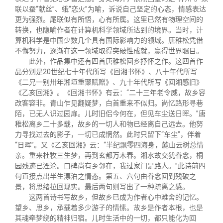
联以蚕“献丝”、蛾“恋火”为喻，诉说自己坚定的心态，情感表达
更为强烈。尾联似有所悟，心有所属。这里已然有物理空间的
转换，也隐喻作者在计算机科学领域所达到的境界。当时，计
算机科学是中国少数几个具有国际影响力的领域。唐稚松凭借
不懈努力，逐渐在这一领域取得突破性成就，赢得世界瞩目。
此外，作品集中还有四首唐稚松回乡抒怀之作。这四首作
品分别是20世纪七十年代所写《回湘书怀》、八十年代所写
《二兄一别卅年湘垣重聚赋赠》、九十年代所写《回湘感旧》
《乙亥回湘》。《回湘书怀》有云：“二十三年老令威，故乡容
改客容非。青山乍见翻疑梦，白首重来不似归。尚忆路形寻巷
陌，已无人识过园扉。儿时旧侣今何在，但见车尘送日晖。”唐
稚松离乡二十多载，故乡的一切人和物已经离自己远去。他努
力寻找过去的影子，一切已成惘然。此时只留下“车尘”，伴着
“日晖”。又《乙亥回湘》云：“半纪飘零四海身，麓山云树总情
亲。重来杜牧三生梦，再到玄都万木春。湘水故交犹眷念，桐
园残迹已湮沦。口碑尚有乡邻在，我过家门是路人。”此诗前四
句直接点出半生漂泊之情态。第五、六句由眷念回到残破之
景，将思绪拉回现实。最后两句则写出了一种疏离之感。
这两首诗书写故乡，但故乡已成为作者心中难舍的记忆。
望乡、思乡，承载着多少游子的情愫。故乡是作者本根，也是
其魂牵梦绕的精神归宿。儿时生活中的一切，都只能化为回