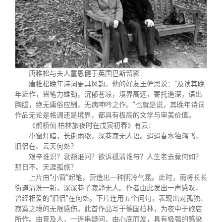
唐稚松与夫人童恩健于英国巴斯留影
唐稚松晚年诗词更具风韵。他的好友王俨思说：“及读其晚
年近作，皆笔力雄劲，沉郁苍凉，境界高远，寄托遥深，语出
胸臆，绝无庸俗应酬，无病呻吟之作。”也就是说，其晚年诗词
作品无论是格调还是境界，都具有极高的文学与审美价值。
《鹊桥仙·柏林旅夜时在戊寅初春》有云：
小窗灯暗，长街雨歇，深巷寂无人语。迢迢春水独鸿飞，
旧侣在、云天何处？
艰辛谁识？衰颓谁问？欲诉孤清谁与？人生老去竟何如？
那日不、天涯孤旅？
上片由“小窗”起笔，营造出一种阴冷气氛。此时，雨将长长
街道清洗一新，深深巷子寂静无人。作者由此发出一声感叹，
曾经相爱的“旧侣”在何处。下片连用五个问句，表现出对孤独、
寂寞之境的无限感伤。此首作品写于德国柏林，为夜中于旅店
所作。由景及人，一连串疑问，由心底而发，具有极强的感染