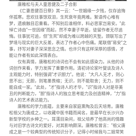
唐稚松与夫人童恩健及二子合影
《亡妻恩健百日祭》其一云：“一世姻缘一夕残，仅存追悔
伴孤寒。悲欢往事馀双泪，生死衰年竟两难。絮语传心唯有
梦，遗痕触目忍重看。不知别后谁相伴，料必思家岂易安。”此
悼亡诗由“一世因缘”而起，然不幸妻子早逝，徒留作者无尽追
悔。往事犹可追，但“生死”却成为难以跨越的天堑。颈联写出了
梦境与现实的巨大反差，表达了作者心中伤痛。尾联借“易安”之
事，抒写对妻子深深思念之情。也许只有这样深厚的感情，才
能让作者有如此深情表白。
仅有真情，唐稚松的诗词也不会有如此感染力。从他的诗
词创作来看，学力发挥了重要作用。清初诗论家叶燮谈及诗人
主观能力时，特别强调“才识胆力”。他说：“大凡人无才，则心
思不出；无胆，则笔墨畏缩；无识，则不能取舍；无力，则不
能自成一家。”此处，“才”指诗人的才华，“识”指诗人对是非美
丑的判断能力，“胆”指诗人的独立思考能力及创造精神，“力”指
诗人的艺术表达能力。
唐稚松的学力底蕴，主要来自家庭熏陶及后天培育。唐稚
松祖父为唐成之，以收藏中医书籍而闻名，是最早在长沙兴办
新型学校的乡绅之一。耳濡目染间，祖父培养了他高尚的情趣
与对旧学古诗文的爱好，对其影响颇深。唐稚松曾言：“祖父唐
成之是一个较典型的传统知识分子，记得小时候我与二姐常笑