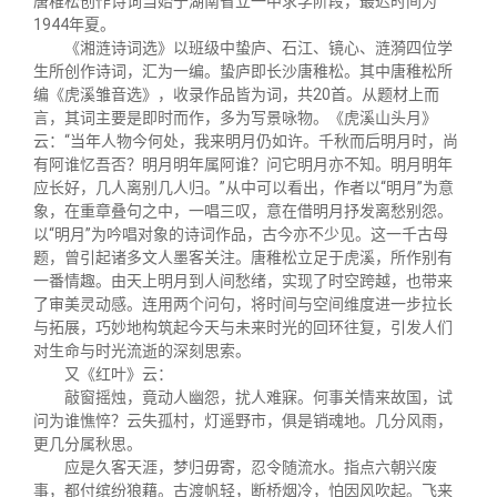
唐稚松创作诗词当始于湖南省立一中求学阶段，最迟时间为
1944年夏。
《湘涟诗词选》以班级中蛰庐、石江、镜心、涟漪四位学
生所创作诗词，汇为一编。蛰庐即长沙唐稚松。其中唐稚松所
编《虎溪雏音选》，收录作品皆为词，共20首。从题材上而
言，其词主要是即时而作，多为写景咏物。《虎溪山头月》
云：“当年人物今何处，我来明月仍如许。千秋而后明月时，尚
有阿谁忆吾否？明月明年属阿谁？问它明月亦不知。明月明年
应长好，几人离别几人归。”从中可以看出，作者以“明月”为意
象，在重章叠句之中，一唱三叹，意在借明月抒发离愁别怨。
以“明月”为吟唱对象的诗词作品，古今亦不少见。这一千古母
题，曾引起诸多文人墨客关注。唐稚松立足于虎溪，所作别有
一番情趣。由天上明月到人间愁绪，实现了时空跨越，也带来
了审美灵动感。连用两个问句，将时间与空间维度进一步拉长
与拓展，巧妙地构筑起今天与未来时光的回环往复，引发人们
对生命与时光流逝的深刻思索。
又《红叶》云：
敲窗摇烛，竟动人幽怨，扰人难寐。何事关情来故国，试
问为谁憔悴？云失孤村，灯遥野市，俱是销魂地。几分风雨，
更几分属秋思。
应是久客天涯，梦归毋寄，忍令随流水。指点六朝兴废
事，都付缤纷狼藉。古渡帆轻，断桥烟冷，怕因风吹起。飞来