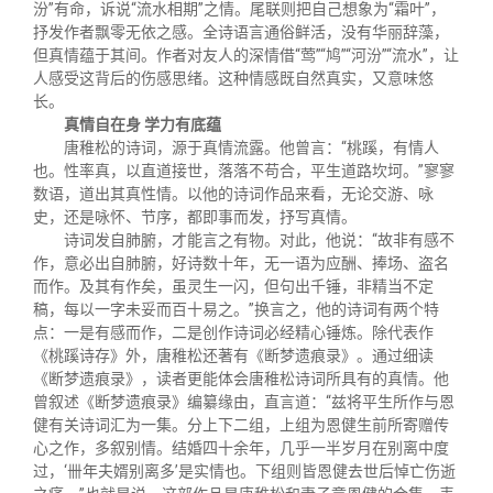
汾”有命，诉说“流水相期”之情。尾联则把自己想象为“霜叶”，
抒发作者飘零无依之感。全诗语言通俗鲜活，没有华丽辞藻，
但真情蕴于其间。作者对友人的深情借“莺”“鸠”“河汾”“流水”，让
人感受这背后的伤感思绪。这种情感既自然真实，又意味悠
长。
真情自在身
学力有底蕴
唐稚松的诗词，源于真情流露。他曾言：“桃蹊，有情人
也。性率真，以直道接世，落落不苟合，平生道路坎坷。”寥寥
数语，道出其真性情。以他的诗词作品来看，无论交游、咏
史，还是咏怀、节序，都即事而发，抒写真情。
诗词发自肺腑，才能言之有物。对此，他说：“故非有感不
作，意必出自肺腑，好诗数十年，无一语为应酬、捧场、盗名
而作。及其有作矣，虽灵生一闪，但句出千锤，非精当不定
稿，每以一字未妥而百十易之。”换言之，他的诗词有两个特
点：一是有感而作，二是创作诗词必经精心锤炼。除代表作
《桃蹊诗存》外，唐稚松还著有《断梦遗痕录》。通过细读
《断梦遗痕录》，读者更能体会唐稚松诗词所具有的真情。他
曾叙述《断梦遗痕录》编纂缘由，直言道：“兹将平生所作与恩
健有关诗词汇为一集。分上下二组，上组为恩健生前所寄赠传
心之作，多叙别情。结婚四十余年，几乎一半岁月在别离中度
过，‘卌年夫婿别离多’是实情也。下组则皆恩健去世后悼亡伤逝