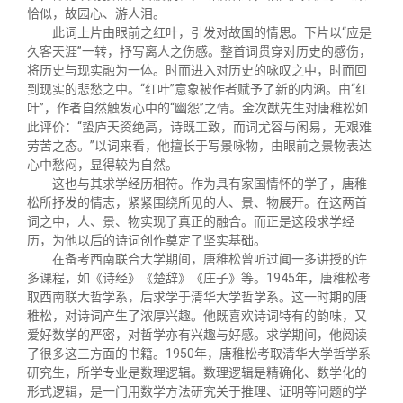
恰似，故园心、游人泪。
此词上片由眼前之红叶，引发对故国的情思。下片以“应是
久客天涯”一转，抒写离人之伤感。整首词贯穿对历史的感伤，
将历史与现实融为一体。时而进入对历史的咏叹之中，时而回
到现实的悲愁之中。“红叶”意象被作者赋予了新的内涵。由“红
叶”，作者自然触发心中的“幽怨”之情。金次猷先生对唐稚松如
此评价：“蛰庐天资绝高，诗既工致，而词尤容与闲易，无艰难
劳苦之态。”以词来看，他擅长于写景咏物，由眼前之景物表达
心中愁闷，显得较为自然。
这也与其求学经历相符。作为具有家国情怀的学子，唐稚
松所抒发的情志，紧紧围绕所见的人、景、物展开。在这两首
词之中，人、景、物实现了真正的融合。而正是这段求学经
历，为他以后的诗词创作奠定了坚实基础。
在备考西南联合大学期间，唐稚松曾听过闻一多讲授的许
多课程，如《诗经》《楚辞》《庄子》等。1945年，唐稚松考
取西南联大哲学系，后求学于清华大学哲学系。这一时期的唐
稚松，对诗词产生了浓厚兴趣。他既喜欢诗词特有的韵味，又
爱好数学的严密，对哲学亦有兴趣与好感。求学期间，他阅读
了很多这三方面的书籍。1950年，唐稚松考取清华大学哲学系
研究生，所学专业是数理逻辑。数理逻辑是精确化、数学化的
形式逻辑，是一门用数学方法研究关于推理、证明等问题的学