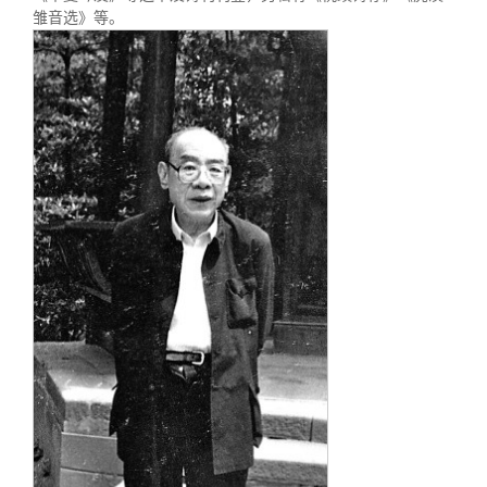
关闭
信息化服务
总会简介
雏音选》等。
三创大赛
会长致辞
实用信息
总会章程
理事会名单
制度法规
联系我们