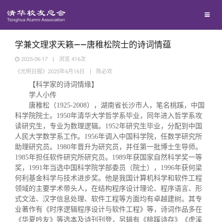
兴趣群体
捐赠方法
我要订阅
清华故事
西南联大校友会
义工计划
新媒体平台
青春风采
学兼文理求天籁——唐稚松院士的诗词情蕴
2025-06-17
|
浏览
416
次
《光明日报》2025年6月16日
|
陈必欢
校友文苑
【科学家的诗词情缘】
学人小传
校友讲坛
唐稚松（1925-2008），湖南省长沙市人，笔名桃蹊，中国
科学院院士。1950年清华大学哲学系毕业，同年进入哲学系攻
读研究生，专业为数理逻辑。1952年研究生毕业，分配到中国
校友视界
人民大学数学系工作。1956年调入中国科学院，任数学研究所
助理研究员。1980年晋升为研究员，并任第一批博士生导师。
1985年担任软件研究所研究员。1989年获国家自然科学奖一等
校友服务
奖，1991年当选中国科学院学部委员（院士），1996年获何梁
何利基金科学与技术进步奖。他是我国计算机科学和软件工程
领域的主要学术带头人，在结构程序设计理论、程序语言、形
校友总会
终身学习
式文法、汉字信息处理、软件工程等方面均有卓越建树。其专
业著作有《时序逻辑程序设计与软件工程》等，诗词作品多在
《华夏吟友》等选本及诗刊刊登，另辑有《桃蹊诗存》《虎溪