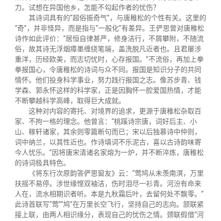
力。试想在异国他乡，怎能不勾起作者的忧伤？
其诗词具有的“超俗振奇气”，与唐稚松的个性有关。这里的
“奇”，并非怪异，而是指与“一般化”有差异。王俨思曾对唐稚松
诗作如此评价：“居恒自律甚严，修身洁行，不屑攀附，不随流
俗，故其诗无浮烟瘴墨缠绕笔端，盖洗脱凡近者也。且君屡涉
重洋，历经欧美，而志切忧时，心存报国。”不流俗，再加上拳
拳报国心，令唐稚松的诗词与众不同。报国是知识分子的共同
情怀。他们投身科学事业，努力践行报国之志。像苏步青、钱
学森、郭永怀这样的科学家，正是因胸怀一腔爱国热情，才能
不断攀越科学高峰，取得巨大成就。
这种对内容的寄托、对境界的追求，更源于唐稚松杂取百
家、不拘一格的理念。他曾言：“桃蹊诗宗唐，词好后主、小
山、稼轩诸家，其余则零篇断句而已；宋以后独慕诗中仲则，
词中纳兰，以其性近也。作诗填词不乐泥古，喜以古诗韵味寄
今人忧乐。”因将唐宋清诸名家熔为一炉，并不断淬炼，唐稚松
的诗词极具特色。
《将东行次原韵答俨思窗友》云：“莺鸠从未羡南溟，万里
扶摇不易停。涉世缘悭双袖洁，伤时泪尽一衫青。河汾有命来
人在，流水相期识者听。本是九秋霜后叶，去留何处不飘零。”
此诗首联写“莺”“鸠”在万里长空飞行，坚持自己的志向。颔联紧
接上联，由两人相识缘分，表现自己的忧伤之情。颈联假借“河