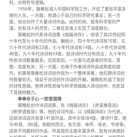
科，亦称符号逻辑。
1956年，唐稚松调入中国科学院工作，开启了更加丰富多
维的人生。一方面，他潜心于自己的科学研究事业；另一方
面，他也创作了大量诗词作品。此时的他，既有科学家的严
谨，也有诗人的灵性，二者在其身上实现了深度融合。
唐稚松的代表诗词选集《桃蹊诗存》，收录了其20世纪四
十年代至九十年代的作品。据统计，四十年代诗词有10首，五
六十年代诗词有23首，七十年代诗词有14首，八十年代诗词有
40首，九十年代诗词有54首。就诗词时代分布而言，九十年代
所收诗词数量最多。究其原因，一方面与选录者的宗旨、意
图、态度有关；另一方面，也缘于作者诗词作品成熟度的提
升。如果将唐稚松诗词创作视为一个整体来看，他后期诗词创
作数量较大。得益于诗词创作活动的开展，唐稚松形成了良好
的诗性思维。他将诗性思维与科学思维融入诗词创作，也彰显
了其独特魅力。
拳拳赤子心
一腔爱国情
唐稚松创作诗词选集，有《桃蹊诗存》《虎溪雏音选》
《断梦遗痕录》等。他的诗词作品，以《桃蹊诗存》为代表。
这部诗词选共收录141首作品，其中古体诗4首，律诗91首，绝
句40首，词6首。依题材而论，有交游、咏怀、咏史、节序等。
这些不同题材的作品，所呈现的主题丰富多样，既有对亲朋好