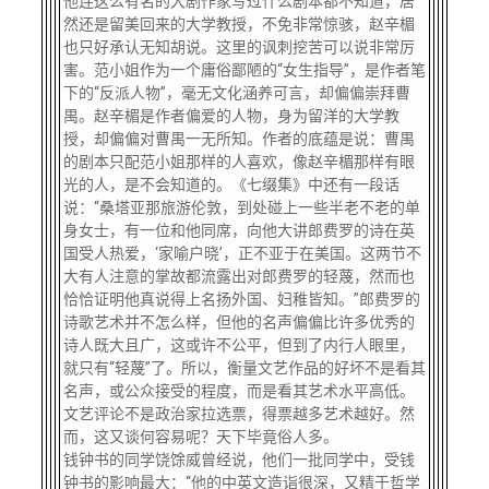
他连这么有名的大剧作家写过什么剧本都不知道，居
然还是留美回来的大学教授，不免非常惊骇，赵辛楣
也只好承认无知胡说。这里的讽刺挖苦可以说非常厉
害。范小姐作为一个庸俗鄙陋的“女生指导”，是作者笔
下的“反派人物”，毫无文化涵养可言，却偏偏崇拜曹
禺。赵辛楣是作者偏爱的人物，身为留洋的大学教
授，却偏偏对曹禺一无所知。作者的底蕴是说：曹禺
的剧本只配范小姐那样的人喜欢，像赵辛楣那样有眼
光的人，是不会知道的。《七缀集》中还有一段话
说：“桑塔亚那旅游伦敦，到处碰上一些半老不老的单
身女士，有一位和他同席，向他大讲郎费罗的诗在英
国受人热爱，‘家喻户晓’，正不亚于在美国。这两节不
大有人注意的掌故都流露出对郎费罗的轻蔑，然而也
恰恰证明他真说得上名扬外国、妇稚皆知。”郎费罗的
诗歌艺术并不怎么样，但他的名声偏偏比许多优秀的
诗人既大且广，这或许不公平，但到了内行人眼里，
就只有“轻蔑”了。所以，衡量文艺作品的好坏不是看其
名声，或公众接受的程度，而是看其艺术水平高低。
文艺评论不是政治家拉选票，得票越多艺术越好。然
而，这又谈何容易呢？天下毕竟俗人多。
钱钟书的同学饶馀威曾经说，他们一批同学中，受钱
钟书的影响最大：“他的中英文造诣很深，又精于哲学