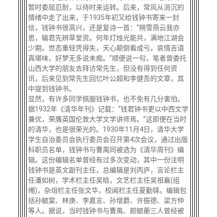
暂时委屈忍耐，以待时来运转。后来，常风从消沉的
情绪中走了出来，于1935年初又给钱钟书寄来一封
信，钱钟书很高兴，还是复诗一首：“朔雪燕云我亦
思，输君先辨草堂资。何年灯烛光能共，满地江湖会
少期。世态重轻凭得失，天心颠倒看成亏。哀情吉语
真堪味，好梦无多说未痴。”顺便说一句，笔者曾委托
山西大学的朋友去拜访常先生，但没有得到任何资
讯，后来见到常先生回忆叶公超和李健吾的文章，其
中提到钱钟书。
显然，有许多同学佩服钱钟书，也不免有几分害怕。
据1932年《清华年刊》记载：“钱君钟书更以中西文学
兼优，荣膺英国伦敦大学文学讲师焉。”这即便在当时
的清华，也是很荣光的。1930年11月4日，清华大学
学生自治委员会执行委员会召开第4次会议，通过出版
科职员名单，钱钟书与曹禺同被选为《清华周刊》编
辑。这份编辑名单曾经有过多次变动，其中一份注明
钱钟书是英文副刊主任，总编辑是刘丙庐，言论栏主
任潘如树，学术栏主任吴晗，文艺栏主任吴祖襄(组
缃)，杂俎栏主任张文华，校闻栏主任夏勤铎。编辑包
括孙毓棠、林庚、李嘉言、孙增爵、许振德、梁方仲
等人。据说，当时钱钟书与曹禺、颜毓蘅三人曾经被