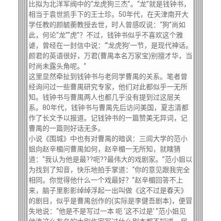
比拟为北洋军阀中的“龙虎狗三杰”。“龙”就是钱钟书，
相当于袁世凯手下的王士珍。50年代，在天津南开大
学任教的颜毓蘅教授去世，时人曾感叹说：“狗”尚如
此，何论“龙”“虎”？不过，钱钟书似乎不喜欢这个雅
谑，曾经在一封信中说：“‘龙虎狗’一节，是现代神话。
颜君的英语很好，万君(曹禺本名万家宝)别擅才华，当
时尚未露头角呢。”
这里显然牵扯到钱钟书与老同学曹禺的关系。笔者曾
经询问过一些曹禺研究专家，他们对此都似乎一无所
知。钱钟书与曹禺两人也都几乎没有提到过这层关
系。80年代，钱钟书与曹禺先后访问美国，夏志清都
作了长文予以报道。记钱钟书的一篇赞美无异词，记
曹禺的一篇则好话无多。
小说《围城》中也有对曹禺的暗讽：三闾大学的范小
姐向赵辛楣问曹禺如何，赵辛楣一无所知，就瞎猜
道：“我认为他是最??呃??最伟大的戏剧家。”范小姐以
为找到了知音，快乐地拍手掌道：“你的意见跟我完全
相同。你觉得他什么一个戏最好？”赵辛楣回答不上
来，脑子里影影绰绰浮起一出叫做《这不过是春天》
的剧目，似乎是曹禺创作的(实际是李健吾剧本)，便冒
失地说：“他是不是写过一本 呃 ‘这不过是’ ”范小姐见