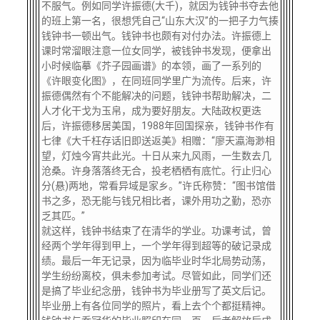
不服气。例如同学许振德(大千)，就因为钱钟书夺去他
的班上第一名，很想凭自己“山东大汉”的一把子力气揍
钱钟书一顿出气。钱钟书也颇有对付办法。许振德上
课时常溜眼注意一位女同学，被钱钟书发现，便拿出
小时候临摹《芥子园画谱》的本领，画了一系列的
《许眼变化图》，在同班同学里广为流传。后来，许
振德偶然有个不能解决的问题，钱钟书帮助解决，二
人才化干戈为玉帛，成为要好朋友。大陆政权更迭
后，许振德移居美国，1988年回国探亲，钱钟书作有
七律《大千枉存话旧即送返美》相赠：“廖天瀛海渺相
望，灯烛今宵共此光。十日从来九风雨，一生数去几
沧桑。许身落落终无合，投老栖栖有底忙。行止归心
分(悬)两地，常看异域是家乡。”许氏称赞：“图书馆借
书之多，恐无能与钱兄相比者，课外用功之勤，恐亦
乏其匹。”
就这样，钱钟书结束了在清华的学业。功课考试，曾
经两个学年得到甲上，一个学年得到超等的破记录成
绩。最后一年无记录，因为临毕业时华北局势动荡，
学生纷纷离校，俱未参加考试。尽管如此，同学们还
是搞了毕业纪念册，钱钟书为毕业册写了英文后记。
毕业册上有各位同学的照片，看上去个个都挺精神。