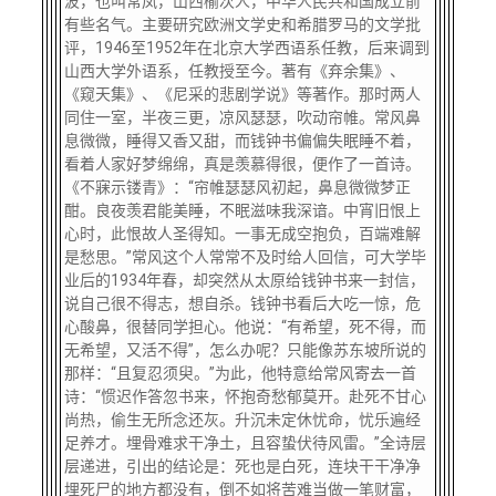
波，也叫常凤，山西榆次人，中华人民共和国成立前
有些名气。主要研究欧洲文学史和希腊罗马的文学批
评，1946至1952年在北京大学西语系任教，后来调到
山西大学外语系，任教授至今。著有《弃余集》、
《窥天集》、《尼采的悲剧学说》等著作。那时两人
同住一室，半夜三更，凉风瑟瑟，吹动帘帷。常风鼻
息微微，睡得又香又甜，而钱钟书偏偏失眠睡不着，
看着人家好梦绵绵，真是羡慕得很，便作了一首诗。
《不寐示镂青》：“帘帷瑟瑟风初起，鼻息微微梦正
酣。良夜羡君能美睡，不眠滋味我深谙。中宵旧恨上
心时，此恨故人圣得知。一事无成空抱负，百端难解
是愁思。”常风这个人常常不及时给人回信，可大学毕
业后的1934年春，却突然从太原给钱钟书来一封信，
说自己很不得志，想自杀。钱钟书看后大吃一惊，危
心酸鼻，很替同学担心。他说：“有希望，死不得，而
无希望，又活不得”，怎么办呢？只能像苏东坡所说的
那样：“且复忍须臾。”为此，他特意给常风寄去一首
诗：“惯迟作答忽书来，怀抱奇愁郁莫开。赴死不甘心
尚热，偷生无所念还灰。升沉未定休忧命，忧乐遍经
足养才。埋骨难求干净土，且容蛰伏待风雷。”全诗层
层递进，引出的结论是：死也是白死，连块干干净净
埋死尸的地方都没有，倒不如将苦难当做一笔财富，