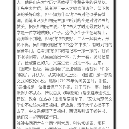
人。他是山东大学历史系教授王仲荦先生的好朋友。
王先生去世后，笔者遵王夫人之嘱去拜访他，留下极
深的美好印象，但不知为什么钱钟书对他似乎有微
词，而笔者从吴祖缃先生那里听到的全是对钱钟书的
赞美。据吴祖缃先生说，钱钟书大学时期最要好的同
学是一位学地质的小个子。这位小个子坐在马桶上，
两脚够不到地，但与钱钟书要好，二人一起聊天，形
影不离。吴祖缃很佩服钱钟书这位“书虫”，有时到钱的
宿舍串门，总看到钱钟书的笔记本一摞一摞的，钱钟
书眼睛闭着，从里面抽出一本，打开一看，发现记错
了，便敲自己的头，又摆进去，另抽一本。后来，
《围城》出版，吴祖缃看了更加佩服，给钱钟书许多
“奖励”，并认为：从某种意义上说，《围城》是一部杂
文式的议论小说。钱钟书1979年访问美国时，则说：
“吴祖缃是一位相当谨严的作家，对于写作一事，始终
觉得力不从心，所以自从《鸭嘴涝》(后来经老舍先生
建议，改名《山洪》)出版后便搁笔了。”又认为现代文
学史不应该忽视吴祖缃。解放后，清华大学支撑不下
去了，中文系便请了吴祖缃，西语系则请了钱钟书，
他们又一起回到清华园。
钱钟书同宿舍有个同学叫常风，别名常镂青、常荪