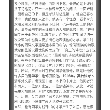
及心理学，终日博览中西新旧书籍。最怪的是上课时
从不记笔记，只带一本和课堂无关的闲书，一面听讲
一面看自己的书，但是考试时总是第一。他自己喜欢
读书，也鼓励别人读书。他还有一个怪癖，看书时喜
欢用又黑又粗的铅笔画下佳句，也在书旁加上他的评
语，清华藏书中的画线和评语大都是此君手笔。”许多
同学乐于向钱钟书请教学问，而钱钟书在对同学的一
次次帮助中也得以更加出色地表演他的才学。学生时
代念的西洋文学通常选本里的名句，像“最甜美的诗歌
就是那些诉说最忧伤的思想的”；“真正的诗歌只出于深
切苦恼所炽燃着的人心”；“最美丽的诗歌就是最绝望
的，有些不朽的篇章是纯粹的眼泪”(雪莱《致云雀》，
凯尔纳《诗》，缪塞《五月之夜》)等等，他张嘴就
来。所以，不仅当时在校的同学佩服他，就是比他晚
许多届的清华学生也都佩服他。1946年，英若诚考入
清华外文系，发现图书馆一本书的卡片上，借阅者只
有两人，一位是万家宝，一位是钱钟书。从此，对钱
先生大加佩服，对他“照相式的记忆能力”更是感叹不
已。后来，英若诚成了著名话剧演员，并在电视连续
剧《围城》中扮演三闾大学校长高松年。
当然，也有同学对钱钟书的才学产生了妒忌，感觉很