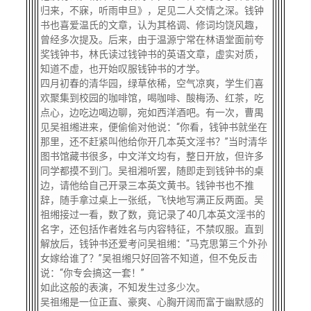
归来，不寐，听雨申旦》，足见二人交情之深。钱钟
书也喜爱温氏的文章，认为其格调、修词均饶风趣，
曾经多次提及。后来，由于温源宁常在林语堂面前夸
奖钱钟书，林氏读过钱钟书的英语文章，虚实对质，
知道不虚，也开始叹服钱钟书的才学。
四月初春的清华园，绿草依稀，空气凉爽，学生们喜
欢聚集到校园的咖啡馆，喝咖啡、酸梅汤、红茶，吃
点心，边吃边喝边聊，宛如西洋酒吧。有一次，曹禺
见吴祖缃进来，便偷偷对他说：“你看，钱钟书就坐在
那里，还不赶紧叫他给你开几本英文淫书？”当时清华
图书馆藏书很多，中文洋文均有，整日开放，但许多
同学都摸不到门。吴祖湘听罢，随即走到钱钟书的桌
边，请他给自己开录三本英文黄书。钱钟书也不推
辞，随手拿过桌上一张纸，飞快地写满正反两面。吴
祖缃接过一看，数了数，竟记录了40几本英文淫书的
名字，还包括作者姓名与内容特征，不禁叹服。直到
解放后，钱钟书还爱考问吴祖缃：“马克思第三个外孙
女嫁给谁了？”吴祖缃只好回答不知道，但不免反击
说：“你专会搞这一套！”
如此这般的表演，不知发生过多少次。
吴祖缃是一位正直、豪爽、心胸开阔而富于幽默感的