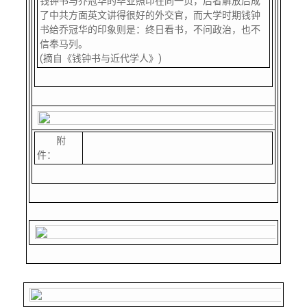
钱钟书与乔冠华的毕业照印在同一页，后者解放后成
了中共方面英文讲得很好的外交官，而大学时期钱钟
书给乔冠华的印象则是：终日看书，不问政治，也不
信奉马列。
(摘自《钱钟书与近代学人》)
附
件：