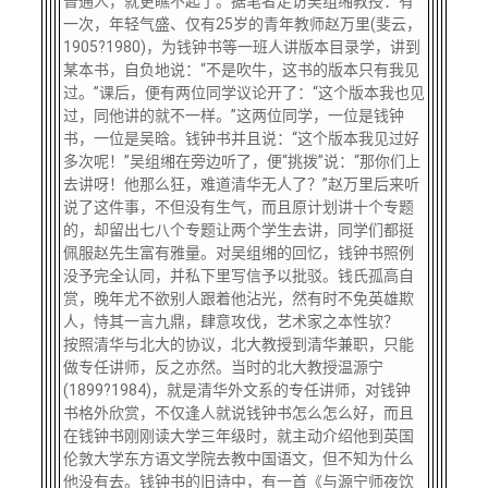
普通人，就更瞧不起了。据笔者走访吴组缃教授：有
关闭
信息化服务
总会简介
一次，年轻气盛、仅有25岁的青年教师赵万里(斐云，
1905?1980)，为钱钟书等一班人讲版本目录学，讲到
某本书，自负地说：“不是吹牛，这书的版本只有我见
三创大赛
会长致辞
过。”课后，便有两位同学议论开了：“这个版本我也见
过，同他讲的就不一样。”这两位同学，一位是钱钟
书，一位是吴晗。钱钟书并且说：“这个版本我见过好
实用信息
总会章程
多次呢！”吴组缃在旁边听了，便“挑拨”说：“那你们上
去讲呀！他那么狂，难道清华无人了？”赵万里后来听
理事会名单
说了这件事，不但没有生气，而且原计划讲十个专题
的，却留出七八个专题让两个学生去讲，同学们都挺
佩服赵先生富有雅量。对吴组缃的回忆，钱钟书照例
制度法规
没予完全认同，并私下里写信予以批驳。钱氏孤高自
赏，晚年尤不欲别人跟着他沾光，然有时不免英雄欺
人，恃其一言九鼎，肆意攻伐，艺术家之本性欤？
联系我们
按照清华与北大的协议，北大教授到清华兼职，只能
做专任讲师，反之亦然。当时的北大教授温源宁
(1899?1984)，就是清华外文系的专任讲师，对钱钟
书格外欣赏，不仅逢人就说钱钟书怎么怎么好，而且
在钱钟书刚刚读大学三年级时，就主动介绍他到英国
伦敦大学东方语文学院去教中国语文，但不知为什么
他没有去。钱钟书的旧诗中，有一首《与源宁师夜饮