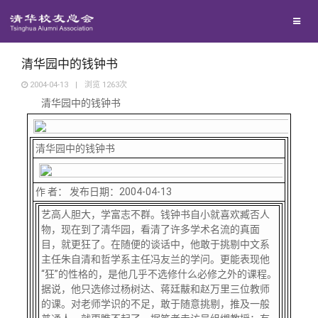
兴趣群体
捐赠方法
我要订阅
清华故事
西南联大校友会
义工计划
新媒体平台
青春风采
清华园中的钱钟书
2004-04-13
|
浏览
1263
次
清华园中的钱钟书
校友文苑
校友讲坛
清华园中的钱钟书
校友视界
作 者： 发布日期：2004-04-13
艺高人胆大，学富志不群。钱钟书自小就喜欢臧否人
物，现在到了清华园，看清了许多学术名流的真面
校友服务
目，就更狂了。在随便的谈话中，他敢于挑剔中文系
主任朱自清和哲学系主任冯友兰的学问。更能表现他
“狂”的性格的，是他几乎不选修什么必修之外的课程。
校友总会
终身学习
据说，他只选修过杨树达、蒋廷黻和赵万里三位教师
的课。对老师学识的不足，敢于随意挑剔，推及一般