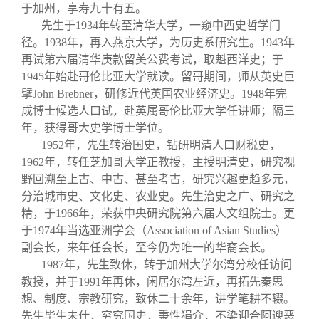
关闭
信息化服务
总会简介
于加州，享寿九十有五。
先生于1934年转至清华大学，一窥中西史哲学门
径。1938年，再入燕京大学，为历史系研究生。1943年
三创大赛
会长致辞
再试第六届清华庚款留美公费考试，取魁西洋史；于
1945年始赴哥伦比亚大学就读。留哥期间，师从英史巨
实用信息
总会章程
擘John Brebner，研修近代英国农业经济史。1948年完
成博士候选人口试，赴英属哥伦比亚大学任讲师；隔三
年，获得哥大史学博士学位。
理事会名单
1952
年，先生转治国史，钻研明清人口财税史，
1962年，转任芝加哥大学正教授，主授明清史，研究视
制度法规
野回溯至上古、中古、甚至考古，研究兴趣更趋多元，
分治城市史、文化史、农业史。先生治史之广、研究之
精，于1966年，荣获中央研究院第六届人文组院士。更
联系我们
于1974年当选亚洲学会（Association of Asian Studies）
副会长，来年任会长，至今仍为唯一的华裔会长。
1987
年，先生致休，转于加州大学尔湾分校任访问
教授，并于1991年再休，闲居尔湾左近，再拓先秦思
想、制度、宗教研究，致休二十余年，讲学笔耕不辍。
先生毕生未仕，穷究国史，秉性狷介，不染迎合阿谀恶