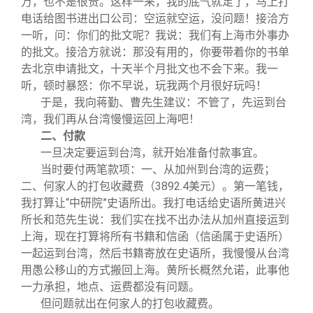
万，也不是很贵。这样一来，我的底气就足了，马上打
电话给图书进出口公司：空运就空运，没问题！接洽方
一听，问：你们的批文呢？我说：我们有上海市外事办
的批文。接洽方就说：那没有用的，你要带着你的书单
去北京申请批文，十天半个月批文也不会下来。我一
听，顿时暴怒：你不早说，玩我两个月很好玩吗！
于是，我向蒋勤、曹先生建议：不管了，先运到台
湾，我们再从台湾慢慢运回上海吧！
二、付款
一旦决定要运到台湾，就开始准备付款事宜。
当时要付两笔款项：一、从加州到台湾的运费；
二、何家人的打包收藏费（3892.4美元）。第一笔钱，
我打算让“中研院”史语所出。我打电话给史语所黄进兴
所长和范先生说：我们实在找不出办法从加州直接运到
上海，现在打算将所有书籍和信函（信函属于史语所）
一起运到台湾，然后书籍寄放在史语所，我慢慢从台湾
用愚公移山的方式搬回上海。黄所长概然允诺，此事他
一力承担，地点、运费都没有问题。
但问题就出在何家人的打包收藏费。