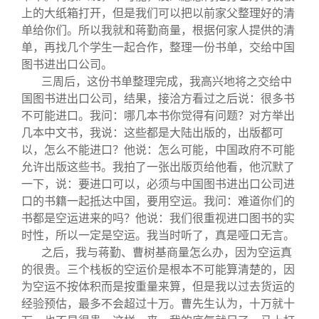
上的大纸箱打开，但是我们可以把以前家父整理好的清
单给你们。所以我就和蒋勤商量，根据何家人提供的清
单，再找几个学生一起合作，整理一份书单，交给中国
图书进出口公司。
三周后，这份书单整理完成，我高兴地将之交给中
国图书进出口公司，结果，接洽方看过之后说：很多书
不可能进口。我问：哪几本书你觉得有问题？对方举出
几本中文书，我说：这些都是大陆出版的，出版都可
以，怎么不能进口？他说：怎么可能，中国政府不可能
允许出版这些书。我拍了一张出版页给他看，他沉默了
一下，说：要进口可以，必须与中国图书进出口公司进
口的书籍一起抵达中国，要用空运。我问：难道你们的
书都是空运进来的吗？他说：我们很重视进口图书的实
时性，所以一定是空运。我当时听了，真是哑口无言。
之后，我与蒋勤、曹树基商量怎么办，因为空运真
的很贵。三个栈板的空运价是根本不可能算清楚的，因
为空运不按体积而是按重量来算，但是我以过去货运的
经验预估，最多不会超过十万。曹先生认为，十万就十