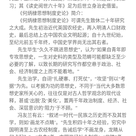
习；其《读史阅世六十年》足为后世立身治史借鉴。
《何炳棣思想制度史论》简介：
《何炳棣思想制度史论》可谓先生致休二十年研究
之大成。先生初治近代英国农经史，再入明清人口财政
史，最后总结上古中国农业文明起源；自十九世纪始，
至纪元前五千年终，中国史学界尚无出其右者。
先生毕生“久久不跳进思想史”，认为“如果自青年即
专攻思想史，一生对史料的类型及范畴可能都缺乏至少
必要的了解，以致长期的研究写作都空悬于政治、社
会、经济制度之上而不能着地。”
先生治学，自诩“扎硬寨、打死仗”，“攻坚”则以“考
据”为先。以考据为功的思想史，不同于“当代大多数思
想史家所关心的，往往仅是对古人哲学观念的现代诠
释，甚或‘出脱’及‘美化’，置两千年政治制度、经济、社
会、深层意识的‘阻力’于不顾。”
冯友兰有云：“叙述一时代一民族之历史而不及其哲
学，则如‘画龙不点睛’。”先生积四十年之经验，穷究中
国明清至上古农经制度，告诫后学“不画龙身，龙睛从