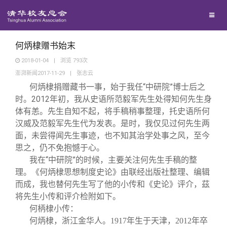
兴趣群体
捐赠方法
我要订阅
清华故事
西南联大校友会
义工计划
新媒体平台
青春风采
何炳棣赠书始末
2018-01-04
|
浏览
793
次
澎湃新闻2017-11-29
|
张志云
校友文苑
何炳棣捐赠藏书一事，始于我任“中研院”博士后之
时。2012年初，我从史语所范毅军先生处得知何先生身
校友讲坛
体有恙。先生自知不起，将手稿稍事整理，托史语所何
汉威及范毅军先生代为发表。是时，我仅见过何先生两
面，未尝得闻先生事迹，也不知其治学处事之风，至今
校友视界
思之，仍不免抱憾于心。
我在“中研院”的时候，主要关注何先生手稿的整
校友服务
理。《何炳棣思想制度史论》由联经出版社整理、编辑
而成，我也替何先生写了他的小传和《史论》评介，茲
将先生小传和评介检附如下。
校友总会
终身学习
何柄棣小传：
何炳棣，浙江金华人。1917年生于天津，2012年卒