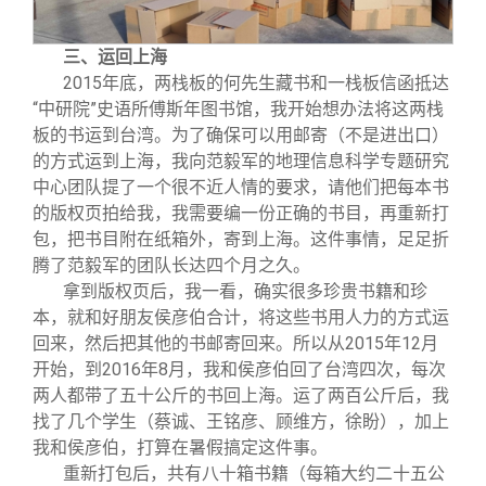
三、运回上海
2015
年底，两栈板的何先生藏书和一栈板信函抵达
“中研院”史语所傅斯年图书馆，我开始想办法将这两栈
板的书运到台湾。为了确保可以用邮寄（不是进出口）
的方式运到上海，我向范毅军的地理信息科学专题研究
中心团队提了一个很不近人情的要求，请他们把每本书
的版权页拍给我，我需要编一份正确的书目，再重新打
包，把书目附在纸箱外，寄到上海。这件事情，足足折
腾了范毅军的团队长达四个月之久。
拿到版权页后，我一看，确实很多珍贵书籍和珍
本，就和好朋友侯彦伯合计，将这些书用人力的方式运
回来，然后把其他的书邮寄回来。所以从2015年12月
开始，到2016年8月，我和侯彦伯回了台湾四次，每次
两人都带了五十公斤的书回上海。运了两百公斤后，我
找了几个学生（蔡诚、王铭彦、顾维方，徐盼），加上
我和侯彦伯，打算在暑假搞定这件事。
重新打包后，共有八十箱书籍（每箱大约二十五公