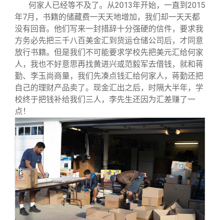
何家人已经等不及了。从2013年开始，一直到2015
年7月，书籍的储藏费一天天地增加，我们却一天天都
没有回音。他们写来一封措辞十分强硬的信件，要求我
方务必先把三千八百美金汇到货运仓储公司后，才同意
放行书籍。但是我们不可能要求学校先把美元汇给何家
人，我也不好意思再找黄进兴或范毅军去借钱，就和蒋
勤、李玉尚商量，我们先凑点钱汇给何家人，蒋勤还把
自己的理财产品卖了。现金汇出之后，时隔大半年，学
校终于把钱补给我们三人，李先生还因为汇差赚了一
点！