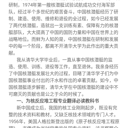
关闭
信息化服务
总会简介
研制，1974年第一艘核潜艇试验试航成功交付海军部
队，经过半个多世纪的艰苦奋斗，中国核潜艇经历了研
制、建造、使用、维修和退役的全过程，如今已经发展
三创大赛
会长致辞
了两代核潜艇，造就出一支训练有素、保障有力的核潜
艇部队，大大提高了中国的国防力量和中国在世界上的
实用信息
总会章程
战略地位。而鲜为人知的是，中国核潜艇在研制和发展
中的每一个阶段，都离不开清华大学为此作出的重大贡
献。
理事会名单
我从清华大学毕业后，一直从事中国核潜艇的监
造、使用、训练、退役等工作，直至退休。我亲身经历
制度法规
了中国核潜艇发展壮大的过程，目睹了清华学子们为中
国核潜艇事业付出的汗水和作出的卓著贡献。如今，中
国核潜艇逐步解密，清华大学在中国核潜艇的建设中不
联系我们
可磨灭的贡献也是公之于众的时候了。
一、为核反应堆工程专业翻译必读教科书
新中国成立后，我国的核工业刚刚起步，既没有完
整的技术资料和教材，又缺乏核技术领域的专门人才。
1956年，美国人格拉斯登出版的《原子核反应堆工程原