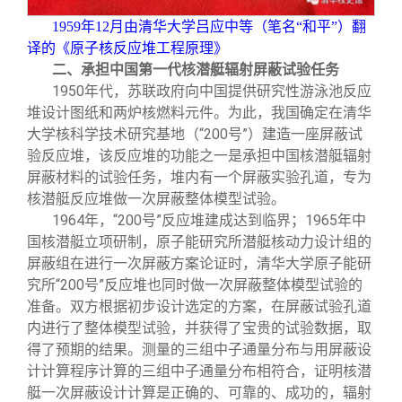
1959
年12月由清华大学吕应中等（笔名“和平”）翻
译的《原子核反应堆工程原理》
二、承担中国第一代核潜艇辐射屏蔽试验任务
1950
年代，苏联政府向中国提供研究性游泳池反应
堆设计图纸和两炉核燃料元件。为此，我国确定在清华
大学核科学技术研究基地（“200号”）建造一座屏蔽试
验反应堆，该反应堆的功能之一是承担中国核潜艇辐射
屏蔽材料的试验任务，堆内有一个屏蔽实验孔道，专为
核潜艇反应堆做一次屏蔽整体模型试验。
1964
年，“200号”反应堆建成达到临界；1965年中
国核潜艇立项研制，原子能研究所潜艇核动力设计组的
屏蔽组在进行一次屏蔽方案论证时，清华大学原子能研
究所“200号”反应堆也同时做一次屏蔽整体模型试验的
准备。双方根据初步设计选定的方案，在屏蔽试验孔道
内进行了整体模型试验，并获得了宝贵的试验数据，取
得了预期的结果。测量的三组中子通量分布与用屏蔽设
计计算程序计算的三组中子通量分布相符合，证明核潜
艇一次屏蔽设计计算是正确的、可靠的、成功的，辐射