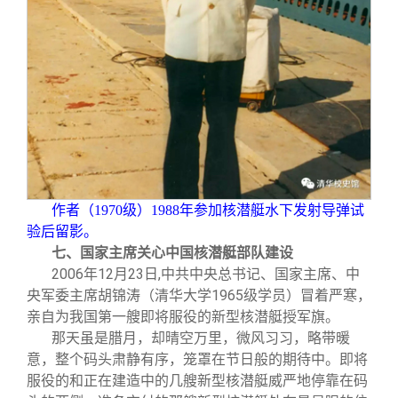
作者（1970级）1988年参加核潜艇水下发射导弹试
验后留影。
七、国家主席关心中国核潜艇部队建设
2006
年12月23日,中共中央总书记、国家主席、中
央军委主席胡锦涛（清华大学1965级学员）冒着严寒，
亲自为我国第一艘即将服役的新型核潜艇授军旗。
那天虽是腊月，却晴空万里，微风习习，略带暖
意，整个码头肃静有序，笼罩在节日般的期待中。即将
服役的和正在建造中的几艘新型核潜艇威严地停靠在码