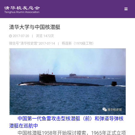
兴趣群体
捐赠方法
我要订阅
清华故事
西南联大校友会
义工计划
新媒体平台
青春风采
清华大学与中国核潜艇
2017-07-20
|
浏览
1472
次
微信号“清华校史馆”2017-07-14
|
杨连新（1970级工物）
校友文苑
校友讲坛
校友视界
校友服务
校友总会
终身学习
中国第一代鱼雷攻击型核潜艇（前）和弹道导弹核
潜艇在巡航中
中国核潜艇1958年开始探讨摸索，1965年正式立项