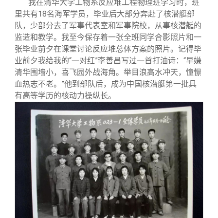
我在清华大学工物系反应堆工程物理班学习时，班
里共有18名海军学员，毕业后大部分奔赴了核潜艇部
队，少部分去了军事代表室和军事院校，从事核潜艇的
监造和教学。我至今保存着一张全班同学合影照片和一
张毕业前夕在课堂讨论反应堆总体方案的照片。记得毕
业前夕我给我的“一对红”李善昌写过一首打油诗：“早嫌
清华围墙小，喜飞园外战海角。举目浪高水冲天，憧憬
血热志不老。”他到部队后，成为中国核潜艇第一批具
有高等学历的核动力操纵长。