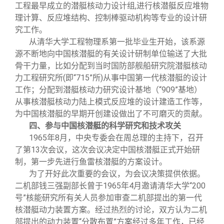
工程最早成立的潜艇核动力设计组,进行核潜艇反应堆物
理计算、反应堆结构、控制棒驱动机构等专业的设计研
究工作。
从清华大学工程物理系第一批毕业生开始，该系源
源不断地向中国核潜艇的有关设计研制单位输送了大批
骨干力量，比如分配到当时国防部舰船研究院潜艇核动
力工程研究所(即“715”所)从事中国第一代核潜艇的设计
工作；分配到潜艇核动力研究设计基地（“909”基地）
从事核潜艇核动力陆上模式反应堆的设计建造工作等，
为中国核潜艇的早期开创建设做出了不可磨灭的贡献。
四、参与中国核潜艇的科学研究和技术攻关
1965
年8月，中央专委会在周总理的主持下，召开
了第13次会议，这次会议决定中国核潜艇正式开始研
制，第一步先进行鱼雷核潜艇的方案设计。
为了开好此次重要的会议，为会议决策提供依据。
二机部钱三强副部长曾于1965年4月邀请清华大学“200
号”核能研究所有关人员参加审查二机部提出的第一代
核潜艇动力装置方案。经过热烈的讨论，双方认为二机
部提出的动力装置“分散布置”方案经过多年工作，已经