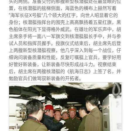
头的两侧。准备交付的那艘新型核潜艇处在最显眼的位
置，在核潜艇的舷梯侧面，海蓝色的横布上赫然写着
“海军长征X号艇”几个硕大的红字，向世人昭显着它的
身份；核潜艇指挥台的围壳上高高飘扬着五星红旗，黑
色船体在阳光下显得格外威武。在雄壮的军乐声中，胡
主席亲手将一面八一军旗交到核潜艇艇长手中，并与参
试人员和指挥员握手。授旗仪式结束后，胡主席先后登
上两艘新型核潜艇视察，他几乎深入到每一个战位，仔
细询问装备质量和性能，反复叮嘱艇上官兵，要学好用
好管好新装备，让新装备尽快形成战斗力。视察结束
后，胡主席在两艘核潜艇的《航海日志》上签了名，并
勉励官兵们做驾驭新装备的开拓者。