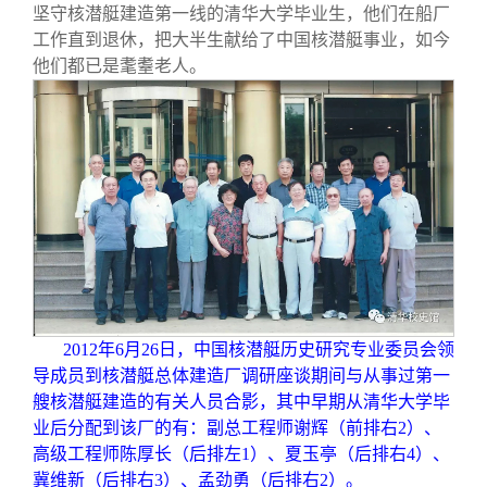
坚守核潜艇建造第一线的清华大学毕业生，他们在船厂
工作直到退休，把大半生献给了中国核潜艇事业，如今
他们都已是耄耋老人。
2012
年6月26日，中国核潜艇历史研究专业委员会领
导成员到核潜艇总体建造厂调研座谈期间与从事过第一
艘核潜艇建造的有关人员合影，其中早期从清华大学毕
业后分配到该厂的有：副总工程师谢辉（前排右2）、
高级工程师陈厚长（后排左1）、夏玉亭（后排右4）、
冀维新（后排右3）、孟劲勇（后排右2）。