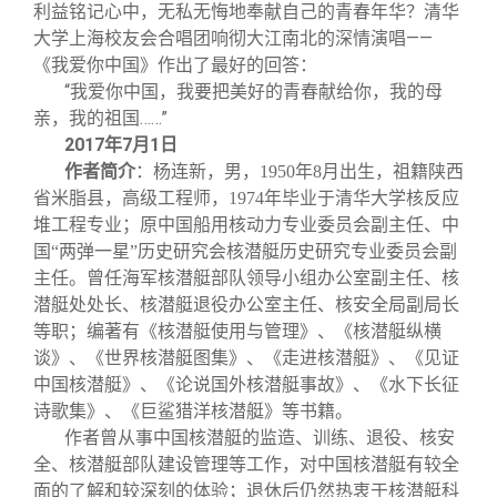
利益铭记心中，无私无悔地奉献自己的青春年华？清华
大学上海校友会合唱团响彻大江南北的深情演唱——
《我爱你中国》作出了最好的回答：
“我爱你中国，我要把美好的青春献给你，我的母
亲，我的祖国……”
2017
年7月1日
作者简介
：杨连新，男，1950年8月出生，祖籍陕西
省米脂县，高级工程师，1974年毕业于清华大学核反应
堆工程专业；原中国船用核动力专业委员会副主任、中
国“两弹一星”历史研究会核潜艇历史研究专业委员会副
主任。曾任海军核潜艇部队领导小组办公室副主任、核
潜艇处处长、核潜艇退役办公室主任、核安全局副局长
等职；编著有《核潜艇使用与管理》、《核潜艇纵横
谈》、《世界核潜艇图集》、《走进核潜艇》、《见证
中国核潜艇》、《论说国外核潜艇事故》、《水下长征
诗歌集》、《巨鲨猎洋核潜艇》等书籍。
作者曾从事中国核潜艇的监造、训练、退役、核安
全、核潜艇部队建设管理等工作，对中国核潜艇有较全
面的了解和较深刻的体验；退休后仍然热衷于核潜艇科