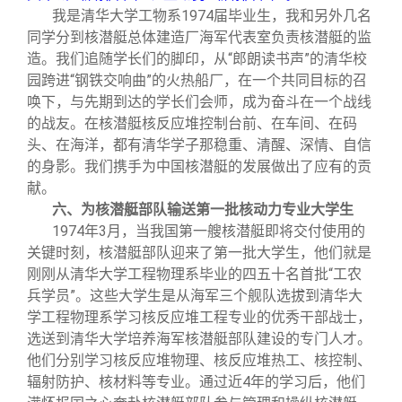
我是清华大学工物系1974届毕业生，我和另外几名
同学分到核潜艇总体建造厂海军代表室负责核潜艇的监
造。我们追随学长们的脚印，从“郎朗读书声”的清华校
园跨进“钢铁交响曲”的火热船厂，在一个共同目标的召
唤下，与先期到达的学长们会师，成为奋斗在一个战线
的战友。在核潜艇核反应堆控制台前、在车间、在码
头、在海洋，都有清华学子那稳重、清醒、深情、自信
的身影。我们携手为中国核潜艇的发展做出了应有的贡
献。
六、为核潜艇部队输送第一批核动力专业大学生
1974
年3月，当我国第一艘核潜艇即将交付使用的
关键时刻，核潜艇部队迎来了第一批大学生，他们就是
刚刚从清华大学工程物理系毕业的四五十名首批“工农
兵学员”。这些大学生是从海军三个舰队选拔到清华大
学工程物理系学习核反应堆工程专业的优秀干部战士，
选送到清华大学培养海军核潜艇部队建设的专门人才。
他们分别学习核反应堆物理、核反应堆热工、核控制、
辐射防护、核材料等专业。通过近4年的学习后，他们