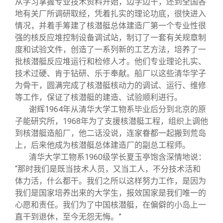
从学习掌握专业技术资料开始，边学边干，还到全国各
地有关厂所调研取经，凭着扎实的理论功底，很快进入
情况，并着手筹建了核潜艇总体建造厂第一个专业性很
强的核反应堆控制设备调试站，制订了一套有关规章制
度和试验文件，创造了一系列新的工艺方法，培养了一
批核潜艇反应堆运行和检修人才。他们专业理论扎实、
技术过硬、肯于钻研、乐于奉献。船厂以这些清华学子
为骨干，圆满完成了核潜艇核动力的调试、运行、维修
等工作，保证了核潜艇的建造、试验顺利进行。
谢辉1964年从清华大学工物系毕业后分到北京的原
子能研究所，1968年为了支援核潜艇工程，组织上调他
到核潜艇造船厂，他二话没说，连家眷都一起搬到荒岛
上，后来他成为核潜艇总体建造厂的副总工程师。
清华大学工物系1960级学长夏玉亭饱含深情地说：
“那时我们是既当技术人员，又当工人，不分技术活和
体力活，什么都干。我们之所以这样努力工作，是因为
我们是国家培养出来的大学生，报效国家是我们唯一的
心愿和责任。我们为了中国核潜艇，在偏僻的小岛上一
直干到退休，至今无怨无悔。”