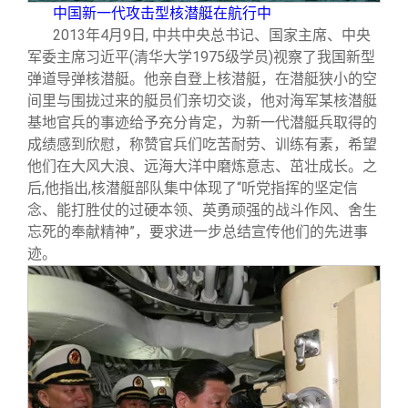
中国新一代攻击型核潜艇在航行中
2013
年4月9日, 中共中央总书记、国家主席、中央
军委主席习近平(清华大学1975级学员)视察了我国新型
弹道导弹核潜艇。他亲自登上核潜艇，在潜艇狭小的空
间里与围拢过来的艇员们亲切交谈，他对海军某核潜艇
基地官兵的事迹给予充分肯定，为新一代潜艇兵取得的
成绩感到欣慰，称赞官兵们吃苦耐劳、训练有素，希望
他们在大风大浪、远海大洋中磨炼意志、茁壮成长。之
后,他指出,核潜艇部队集中体现了“听党指挥的坚定信
念、能打胜仗的过硬本领、英勇顽强的战斗作风、舍生
忘死的奉献精神”，要求进一步总结宣传他们的先进事
迹。