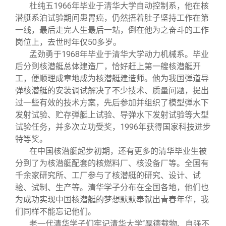
杜纯五1966年毕业于清华大学自动控制系，他在核
潜艇系泊试验期间患胃癌，仍然捂着肚子坚持工作在第
一线，最后走完人生最后一站，倒在他为之奋斗的工作
岗位上，去世时年仅50多岁。
孟劲勇于1968年毕业于清华大学动力机械系。毕业
后分到核潜艇总体建造厂，恰好赶上第一艘核潜艇开
工，便顺理成章地成为核潜艇建造师。他为我国弹道导
弹核潜艇的安装调试解决了不少技术、质量问题，提出
过一些有效的技术方案，先后参加并组织了模型弹水下
发射试验、贮存弹艇上试验、导弹水下发射试验等大型
试验任务，并多次立功受奖，1996年获得国家科技进步
特等奖。
在中国核潜艇起步初期，还有更多的清华毕业生被
分到了为核潜艇配套的核燃料厂、核设备厂等。全国有
千余家研究所、工厂参与了核潜艇的研究、设计、试
验、试制、生产等。清华学子分布在全国各地，他们也
为成功实现中国核潜艇的梦想默默奉献出青春年华，我
们同样不能忘记他们。
老一代清华学子们牢记清华大学“厚德载物、自强不