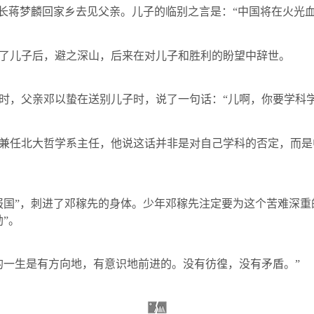
校长蒋梦麟回家乡去见父亲。儿子的临别之言是：“中国将在火光血
了儿子后，避之深山，后来在对儿子和胜利的盼望中辞世。
时，父亲邓以蛰在送别儿子时，说了一句话：“儿啊，你要学科学
兼任北大哲学系主任，他说这话并非是对自己学科的否定，而是
报国”，刺进了邓稼先的身体。少年邓稼先注定要为这个苦难深
”。
的一生是有方向地，有意识地前进的。没有彷徨，没有矛盾。”