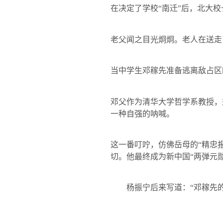
在决定了学校“南迁”后，北大
老父闻之目光炯炯。老人在送走
当中学生邓稼先准备逃离敌占区
邓父作为清华大学哲学系教授，
一种自强的呐喊。
这一番叮咛，仿佛岳母的“精忠
切。他最终成为新中国“两弹元勋
杨振宁后来写道：“邓稼先