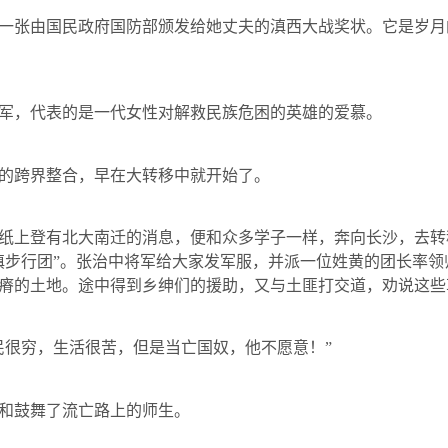
一张由国民政府国防部颁发给她丈夫的滇西大战奖状。它是岁月
军，代表的是一代女性对解救民族危困的英雄的爱慕。
的跨界整合，早在大转移中就开始了。
纸上登有北大南迁的消息，便和众多学子一样，奔向长沙，去转
滇步行团”。张治中将军给大家发军服，并派一位姓黄的团长率
瘠的土地。途中得到乡绅们的援助，又与土匪打交道，劝说这些
民很穷，生活很苦，但是当亡国奴，他不愿意！”
和鼓舞了流亡路上的师生。