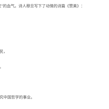
汉”的血气。诗人穆旦写下了动情的诗篇《赞美》：
民，
。
究中国哲学的事业。