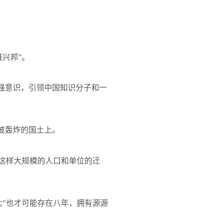
兴邦”。
顽强意识，引领中国知识分子和一
被轰炸的国土上。
，这样大规模的人口和单位的迁
大”也才可能存在八年，拥有源源