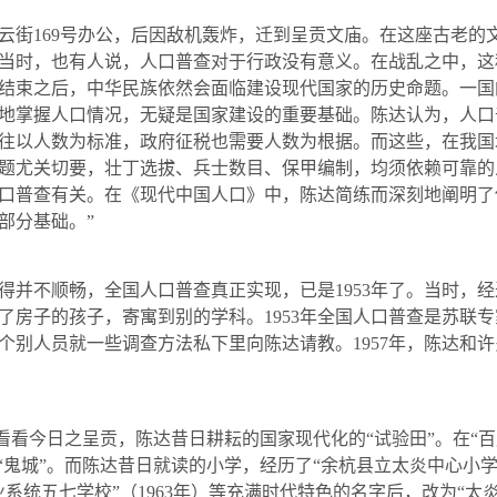
云街
169
号办公，后因敌机轰炸，迁到呈贡文庙。在这座古老的
当时，也有人说，人口普查对于行政没有意义。在战乱之中，这
结束之后，中华民族依然会面临建设现代国家的历史命题。一国
地掌握人口情况，无疑是国家建设的重要基础。陈达认为，人口
往以人数为标准，政府征税也需要人数为根据。而这些，在我国
题尤关切要，壮丁选拔、兵士数目、保甲编制，均须依赖可靠的
口普查有关。在《现代中国人口》中，陈达简练而深刻地阐明了
部分基础。”
并不顺畅，全国人口普查真正实现，已是
1953
年了。当时，经
了房子的孩子，寄寓到别的学科。
1953
年全国人口普查是苏联专
个别人员就一些调查方法私下里向陈达请教。
1957
年，陈达和许
看今日之呈贡，陈达昔日耕耘的国家现代化的“试验田”。在“百
“鬼城”。而陈达昔日就读的小学，经历了“余杭县立太炎中心小学
业系统五七学校”（
1963
年）等充满时代特色的名字后，改为“太