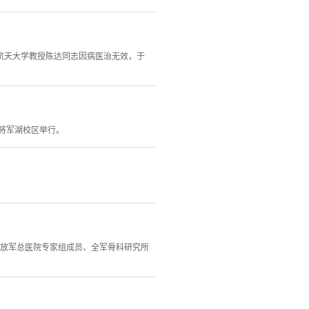
航天大学教授陈达同志因病医治无效，于
学将军湖校区举行。
解放军总医院专家组成员、全军骨科研究所