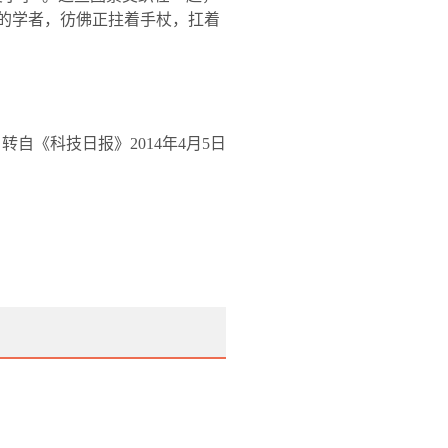
程的学者，彷佛正拄着手杖，扛着
转自《科技日报》
2014
年
4
月
5
日