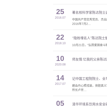
25
著名核科学家陈达院士
2016.07
中国共产党优秀党员、杰出
2016年7月2....
22
“隐姓埋名人”陈达院士
2018.10
10月21日，“弘扬爱国
10
师友情:忆我的父亲陈达
2020.08
14
记中国工程院院士、全
2017.07
碧血丹心照戎装，侠胆真义
所长卢世....
05
清华环境系饮用水安全