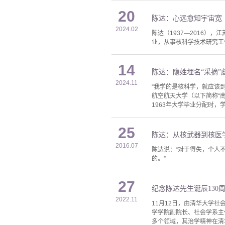
20
陈达：心远愈知宇宙宽
2024.02
陈达（1937—2016）
业，从事核科学技术研究工
14
陈达：隐姓埋名“采摘”
2024.11
“我学的是核科学，就应该
航空航天大学（以下简称“
1963年大学毕业分配时，
25
陈达：从核武器到核医
2016.07
陈达说：“对于得失，个人
的。”
27
纪念陈达先生诞辰130
2022.11
11月12日，由清华大学
学学院副院长、社会学系主
多个领域，其治学精神在清