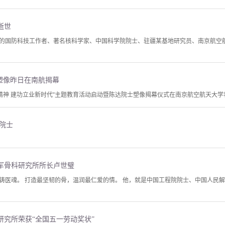
逝世
的国防科技工作者、著名核科学家、中国科学院院士、驻疆某基地研究员、南京航空
塑像昨日在南航揭幕
奋斗精神 建功立业新时代”主题教育活动启动暨陈达院士塑像揭幕仪式在南京航空航天大
院士
军骨科研究所所长卢世璧
铸医魂。 打造最坚韧的骨，温润最仁爱的情。 他，就是中国工程院院士、中国人民
研究所荣获“全国五一劳动奖状”