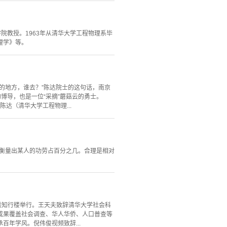
院教授。1963年从清华大学工程物理系毕
理学》等。
的地方，谁去？”陈达院士的这句话，南京
博导，也是一位“采摘”蘑菇云的勇士。
达（清华大学工程物理...
确衡量出某人的功劳占百分之几。合理是相对
学熊知行楼举行。王天夫致辞清华大学社会科
成果覆盖社会调查、华人华侨、人口普查等
年学风。倪伟俊视频致辞...