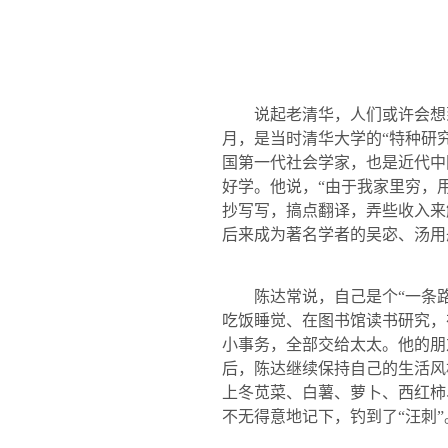
说起老清华，人们或许会想到
月，是当时清华大学的“特种研
国第一代社会学家，也是近代中
好学。他说，“由于我家里穷，
抄写写，搞点翻译，弄些收入来
后来成为著名学者的吴宓、汤用
陈达常说，自己是个“一条路
吃饭睡觉、在图书馆读书研究，
小事务，全部交给太太。他的朋
后，陈达继续保持自己的生活风
上冬苋菜、白薯、萝卜、西红柿
不无得意地记下，钓到了“汪刺”