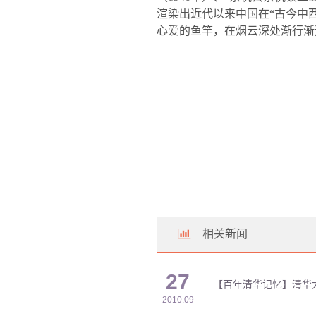
渲染出近代以来中国在“古今中
心爱的鱼竿，在烟云深处渐行渐
相关新闻
27
【百年清华记忆】清华
2010.09