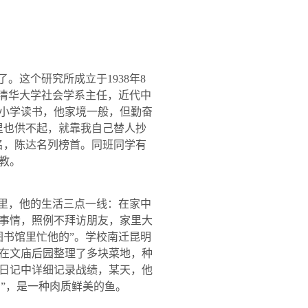
了。这个研究所成立于
1938
年
8
，清华大学社会学系主任，近代中
小学读书，他家境一般，但勤奋
里也供不起，就靠我自己替人抄
名，陈达名列榜首。同班同学有
教。
里，他的生活三点一线：在家中
事情，照例不拜访朋友，家里大
图书馆里忙他的”。学校南迁昆明
在文庙后园整理了多块菜地，种
日记中详细记录战绩，某天，他
叫”，是一种肉质鲜美的鱼。