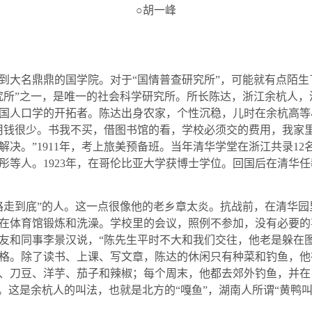
○胡一峰
大名鼎鼎的国学院。对于“国情普查研究所”，可能就有点陌生
究所”之一，是唯一的社会科学研究所。所长陈达，浙江余杭人
国人口学的开拓者。陈达出身农家，个性沉稳，儿时在余杭高等
用钱很少。书我不买，借图书馆的看，学校必须交的费用，我家
解决。”
1911
年，考上旅美预备班。当年清华学堂在浙江共录
12
彤等人。
1923
年，在哥伦比亚大学获博士学位。回国后在清华任
走到底”的人。这一点很像他的老乡章太炎。抗战前，在清华园
在体育馆锻炼和洗澡。学校里的会议，照例不参加，没有必要的
友和同事李景汉说，“陈先生平时不大和我们交往，他老是躲在
格。除了读书、上课、写文章，陈达的休闲只有种菜和钓鱼，他
、刀豆、洋芋、茄子和辣椒；每个周末，他都去郊外钓鱼，并在
。这是余杭人的叫法，也就是北方的“嘎鱼”，湖南人所谓“黄鸭