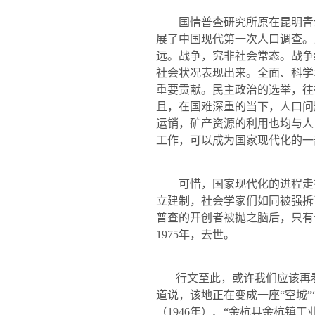
国情普查研究所原在昆明青
展了中国现代第一次人口调查。
远。战争，究非社会常态。战争
社会状况表现出来。全面、科学
重要贡献。民主政治的选举，往
且，在国难深重的当下，人口问
运销，矿产资源的利用也均与人
工作，可以成为国家现代化的一
可惜，国家现代化的进程走得
立建制，社会学家们如同被强拆
普查的开创者被抛之脑后，只有
1975
年，去世。
行文至此，或许我们应该再看
道说，该地正在变成一座“空城”
（
1946
年）、“余杭县余杭镇工