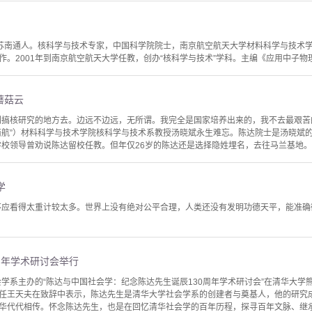
，江苏南通人。核科学与技术专家，中国科学院院士，南京航空航天大学材料科学与技术学
作。2001年到南京航空航天大学任教，创办“核科学与技术”学科。主编《应用中子物
蘑菇云
到搞核研究的地方去。边远不边远，无所谓。我完全是国家培养出来的，我不去最艰苦
南航”）材料科学与技术学院核科学与技术系教授汤晓斌永生难忘。陈达院士是汤晓斌的
学校领导曾劝说陈达留校任教。但年仅26岁的陈达还是选择隐姓埋名，去往马兰基地。陈
学
不应看得太重计较太多。世界上没有绝对公平合理，人类还没有发明功德天平，能准
周年学术研讨会举行
社会学系主办的“陈达与中国社会学：纪念陈达先生诞辰130周年学术研讨会”在清华大
任王天夫在致辞中表示，陈达先生是清华大学社会学系的创建者与奠基人，他的研究
华代代相传。怀念陈达先生，也是在回忆清华社会学的百年历程，探寻百年文脉、继承百