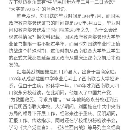
左下侧边框角盖有“中华民国卅六年二月十二日验讫”
“大字第
号”的蓝色印记。
79046
笔者发现，刘国鋕的毕业时间是
年
月，而国民
1944
7
政府教育部验讫证书的时间却是
年
月
日，毕业时
1947
6
12
间和教育部验讫发证时间相差达
年之久，为什么会出
3
现这种情况？据资料记载，国民政府教育部验印大学毕
业证书期限一般不超过半年，而当时刘国鋕毕业时正值
抗战这个特殊时期，这段时期从西南联合大学毕业学生
的正式文凭都是延至国民政府从重庆还都南京前后才颁
发的。
红岩英烈刘国鋕是四川泸县人，出身于富商家庭。
年从成都建国中学毕业后考上了西南联合大学经济
1939
系，但由于生病，他休学一年，
年才到西南联大四
1940
川叙永分校就读，在此期间，他加入了中国共产党，
“为救国救民、寻求真理”。
年他随叙永分校迁到云
1941
南昆明西南联大本校。大学期间，刘国鋕在中共中央南
方局的领导下开展工作，经常来往于重庆、昆明期间，
汇报工作、传达指示。同时还在学校组织秘密读书会，
学习《共产党宣言》、《法兰西内战》等马列主义经典