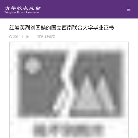
兴趣群体
捐赠方法
我要订阅
清华故事
西南联大校友会
义工计划
新媒体平台
青春风采
红岩英烈刘国鋕的国立西南联合大学毕业证书
2014-11-04
|
浏览
1398
次
校友文苑
校友讲坛
校友视界
校友服务
校友总会
终身学习