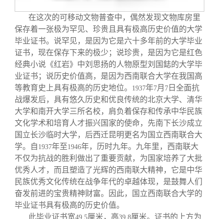
关闭
信息化服务
总会简介
在这次的可移动文物普查中，偶然发现文物库房里
保存着一张极为罕见、珍贵且具有极高历史价值的大学
三创大赛
会长致辞
毕业证书。说罕见，是因为它是六十多年前的大学毕业
证书，现在保存下来的极少；说珍贵，是因为它是红色
实用信息
总会章程
经典小说《红岩》中刘思扬的人物原型刘国鋕的大学毕
业证书；说历史价值高，是因为西南联合大学在我国高
等教育史上具有极高的历史地位。
年
月
日全面抗
1937
7
7
理事会名单
战爆发后，具有悠久历史和优良传统的北京大学、清华
大学和南开大学三所名校，肩负着保存和传承中华民族
制度法规
文化学术和培育人才振兴国家的使命，先南下长沙成立
国立长沙临时大学，后西迁昆明更名为国立西南联合大
学。自
年至
年，历时九年。九年里，西南联大
1937
1946
联系我们
不仅为抗战的胜利做出了重要贡献，为国家培养了大批
优秀人才，而且塑造了光辉的西南联大精神，它是中华
民族优秀文化传统在战争年代的卓越体现，是鼓舞人们
奋发前进的宝贵精神财富。因此，国立西南联合大学的
毕业证书具有极高的历史价值。
此毕业证书宽
厘米，高
厘米。证书的上方为
49.5
39.8