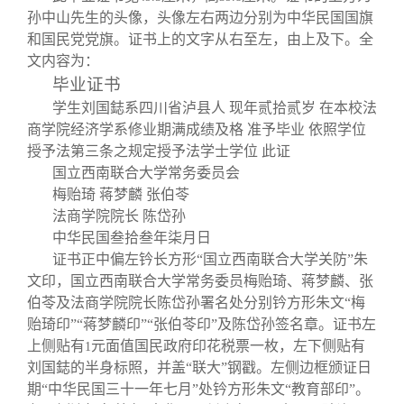
孙中山先生的头像，头像左右两边分别为中华民国国旗
和国民党党旗。证书上的文字从右至左，由上及下。全
文内容为：
毕业证书
学生刘国
鋕
系四川省泸县人 现年贰拾贰岁 在本校法
商学院经济学系修业期满成绩及格 准予毕业 依照学位
授予法第三条之规定授予法学士学位 此证
国立西南联合大学常务委员会
梅贻琦
蒋梦麟
张伯苓
法商学院院长
陈岱孙
中华民国叁拾叁年柒月日
证书正中偏左钤长方形“国立西南联合大学关防”朱
文印，国立西南联合大学常务委员梅贻琦、蒋梦麟、张
伯苓及法商学院院长陈岱孙署名处分别钤方形朱文“梅
贻琦印”“蒋梦麟印”“张伯苓印”及陈岱孙签名章。证书左
上侧贴有
元面值国民政府印花税票一枚，左下侧贴有
1
刘国鋕的半身标照，并盖“联大”钢戳。左侧边框颁证日
期“中华民国三十一年七月”处钤方形朱文“教育部印”。