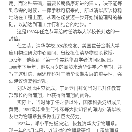
用。而这种基础，需要长期循序渐进的建立，决不能等
到急需的时候，一挥手就可招来的。所以清华应该稳稳
地站在工程上面，从现在起就迈一步开始铺垫理科的基
础，以期达到理工并行和结合的地步。”
这是
年任之恭写给时任清华大学校长刘达的一
1980
封信。
任之恭，清华学校
级校友、美国霍普金斯大学
1926
应用物理研究中心顾问、曾经担任清华物理系教授。
年，他组织了第一个美籍华裔学者访问团回国。
1972
年下半年，他以
岁的高龄来清华讲学
个星期，并
1980
74
6
写了这封信，阐述理科对于清华长期发展的重要性，强
烈建议恢复物理系。
刘达对此由衷赞成，于是登门拜访当时已升任教育
部部长的蒋南翔，也获得蒋南翔的赞许。
实际上，当时除了任之恭以外，国家科委党组成员
黄葳、
级毕业生何祚庥等大批知名的海内外清华校
1951
友也为物理系复系做出了巨大努力。
年，邓小平拍板决定，恢复清华大学物理系。
1982
那一年的
月
日，以当时的物理教研组、工程物理系
6
24