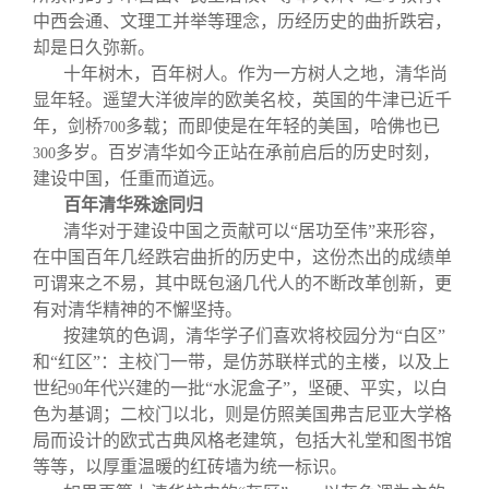
中西会通、文理工并举等理念，历经历史的曲折跌宕，
却是日久弥新。
十年树木，百年树人。作为一方树人之地，清华尚
显年轻。遥望大洋彼岸的欧美名校，英国的牛津已近千
年，剑桥
多载；而即使是在年轻的美国，哈佛也已
700
多岁。百岁清华如今正站在承前启后的历史时刻，
300
建设中国，任重而道远。
百年清华殊途同归
清华对于建设中国之贡献可以“居功至伟”来形容，
在中国百年几经跌宕曲折的历史中，这份杰出的成绩单
可谓来之不易，其中既包涵几代人的不断改革创新，更
有对清华精神的不懈坚持。
按建筑的色调，清华学子们喜欢将校园分为“白区”
和“红区”：主校门一带，是仿苏联样式的主楼，以及上
世纪
年代兴建的一批“水泥盒子”，坚硬、平实，以白
90
色为基调；二校门以北，则是仿照美国弗吉尼亚大学格
局而设计的欧式古典风格老建筑，包括大礼堂和图书馆
等等，以厚重温暖的红砖墙为统一标识。