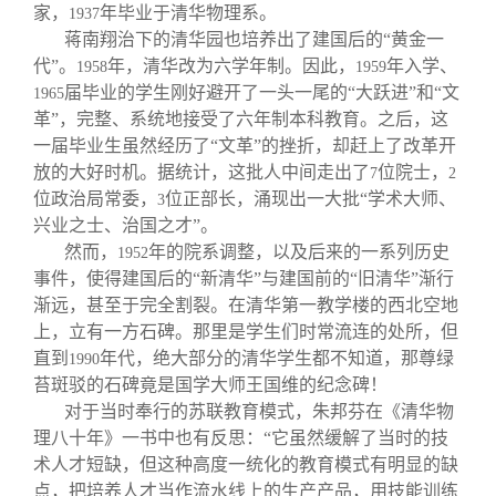
家，
年毕业于清华物理系。
1937
蒋南翔治下的清华园也培养出了建国后的“黄金一
代”。
年，清华改为六学年制。因此，
年入学、
1958
1959
届毕业的学生刚好避开了一头一尾的“大跃进”和“文
1965
革”，完整、系统地接受了六年制本科教育。之后，这
一届毕业生虽然经历了“文革”的挫折，却赶上了改革开
放的大好时机。据统计，这批人中间走出了
位院士，
7
2
位政治局常委，
位正部长，涌现出一大批“学术大师、
3
兴业之士、治国之才”。
然而，
年的院系调整，以及后来的一系列历史
1952
事件，使得建国后的“新清华”与建国前的“旧清华”渐行
渐远，甚至于完全割裂。在清华第一教学楼的西北空地
上，立有一方石碑。那里是学生们时常流连的处所，但
直到
年代，绝大部分的清华学生都不知道，那尊绿
1990
苔斑驳的石碑竟是国学大师王国维的纪念碑！
对于当时奉行的苏联教育模式，朱邦芬在《清华物
理八十年》一书中也有反思：“它虽然缓解了当时的技
术人才短缺，但这种高度一统化的教育模式有明显的缺
点，把培养人才当作流水线上的生产产品，用技能训练