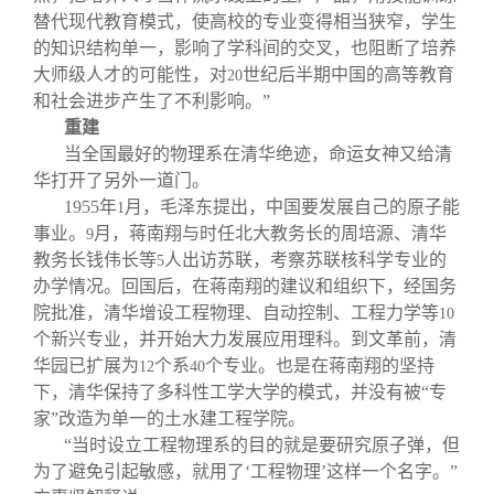
替代现代教育模式，使高校的专业变得相当狭窄，学生
的知识结构单一，影响了学科间的交叉，也阻断了培养
大师级人才的可能性，对
世纪后半期中国的高等教育
20
和社会进步产生了不利影响。”
重建
当全国最好的物理系在清华绝迹，命运女神又给清
华打开了另外一道门。
1955
年
月，毛泽东提出，中国要发展自己的原子能
1
事业。
月，蒋南翔与时任北大教务长的周培源、清华
9
教务长钱伟长等
人出访苏联，考察苏联核科学专业的
5
办学情况。回国后，在蒋南翔的建议和组织下，经国务
院批准，清华增设工程物理、自动控制、工程力学等
10
个新兴专业，并开始大力发展应用理科。到文革前，清
华园已扩展为
个系
个专业。也是在蒋南翔的坚持
12
40
下，清华保持了多科性工学大学的模式，并没有被“专
家”改造为单一的土水建工程学院。
“当时设立工程物理系的目的就是要研究原子弹，但
为了避免引起敏感，就用了‘工程物理’这样一个名字。”