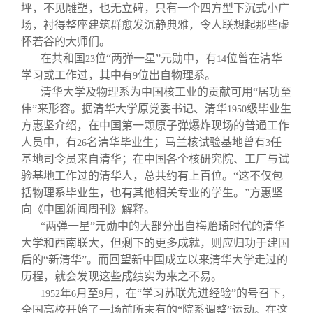
坪，不见雕塑，也无立碑，只有一个四方型下沉式小广
场，衬得整座建筑群愈发沉静典雅，令人联想起那些虚
怀若谷的大师们。
在共和国
位“两弹一星”元勋中，有
位曾在清华
23
14
学习或工作过，其中有
位出自物理系。
9
清华大学及物理系为中国核工业的贡献可用“居功至
伟”来形容。据清华大学原党委书记、清华
级毕业生
1950
方惠坚介绍，在中国第一颗原子弹爆炸现场的普通工作
人员中，有
名清华毕业生；马兰核试验基地曾有
任
26
3
基地司令员来自清华；在中国各个核研究院、工厂与试
验基地工作过的清华人，总共约有上百位。“这不仅包
括物理系毕业生，也有其他相关专业的学生。”方惠坚
向《中国新闻周刊》解释。
“两弹一星”元勋中的大部分出自梅贻琦时代的清华
大学和西南联大，但剩下的更多成就，则应归功于建国
后的“新清华”。而回望新中国成立以来清华大学走过的
历程，就会发现这些成绩实为来之不易。
年
月至
月，在“学习苏联先进经验”的号召下，
1952
6
9
全国高校开始了一场前所未有的“院系调整”运动。在这