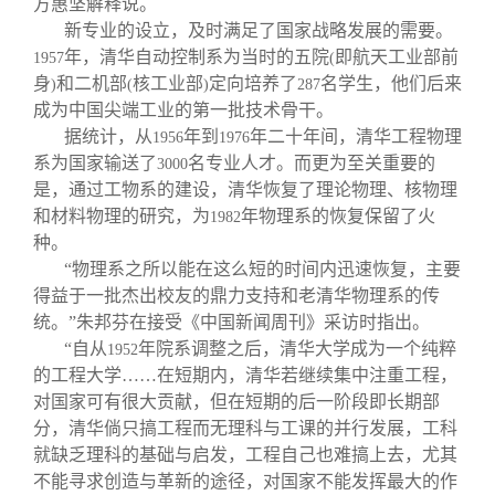
方惠坚解释说。
新专业的设立，及时满足了国家战略发展的需要。
年，清华自动控制系为当时的五院
即航天工业部前
1957
(
身
和二机部
核工业部
定向培养了
名学生，他们后来
)
(
)
287
成为中国尖端工业的第一批技术骨干。
据统计，从
年到
年二十年间，清华工程物理
1956
1976
系为国家输送了
名专业人才。而更为至关重要的
3000
是，通过工物系的建设，清华恢复了理论物理、核物理
和材料物理的研究，为
年物理系的恢复保留了火
1982
种。
“物理系之所以能在这么短的时间内迅速恢复，主要
得益于一批杰出校友的鼎力支持和老清华物理系的传
统。”朱邦芬在接受《中国新闻周刊》采访时指出。
“自从
年院系调整之后，清华大学成为一个纯粹
1952
的工程大学……在短期内，清华若继续集中注重工程，
对国家可有很大贡献，但在短期的后一阶段即长期部
分，清华倘只搞工程而无理科与工课的并行发展，工科
就缺乏理科的基础与启发，工程自己也难搞上去，尤其
不能寻求创造与革新的途径，对国家不能发挥最大的作