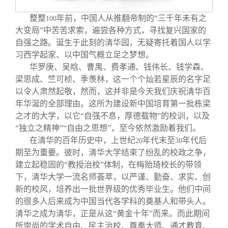
关闭
信息化服务
总会简介
整整
年前，中国人从推翻帝制的“三千年未有之
100
大变局”中苦苦求索，遍尝各种方式，寻找复兴国家的
三创大赛
会长致辞
自强之路。诞生于此刻的清华园，无疑寄托着国人以学
习西学起家、以中国气概立足之梦想。
实用信息
总会章程
华罗庚、吴晗、曹禺、费孝通、钱伟长、钱学森、
梁思成、竺可桢、季羡林，这一个个灿若星辰的名字足
以令人肃然起敬，然而，这并非是今天我们庆祝清华百
理事会名单
年华涎的全部理由。这所为建设新中国培育第一批栋梁
之才的大学，以它“自强不息，厚德载物”的校训，以及
制度法规
“独立之精神”“自由之思想”，至今依然激励着我们。
在清华的百年历史中，上世纪
年代末至
年代后
20
30
期至为重要。彼时，清华大学结束了纷乱的校政之争，
联系我们
建立起稳固的“教授治校”体制，在梅贻琦校长的带领
下，清华大学一流名师荟萃，以严谨、勤奋、求实、创
新的校风，培养出一批世界级的优秀毕业生。他们中间
的很多人后来成为中国当代各学科的奠基人和带头人。
清华之成为清华，正是从这“黄金十年”而来。而此期间
所崇尚的学术自由、民主治校、尊奉大师、通才教育、