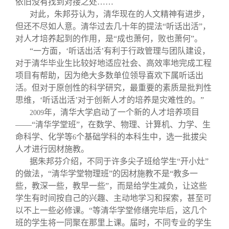
依旧没有找到对接之处……
对此，朱邦芬认为，清华现在的人文精神有进步，
但还不尽如人意。清华过去几十年的提法“听话出活”，
对人才培养起到的作用，是“成也萧何，败也萧何”。
“一方面，‘听话出活’有利于行政管理与团队建设，
对于清华毕业生比较好地适应社会、高效率地完成工程
项目有帮助，因为绝大多数单位领导喜欢下属听话出
活。但对于原创性的科学研究，最重要的素质是批判性
思维，‘听话出活’对于创新人才的培养是灾难性的。”
年，清华大学启动了一个新的人才培养项目
2009
——“清华学堂班”，在数学、物理、计算机、力学、生
命科学、化学等
个基础学科的本科生中，选一批拔尖
6
人才进行因材施教。
据朱邦芬介绍，不同于许多尖子班给学生“开小灶”
的做法，“清华学堂物理班”的因材施教不是“教多一
些，教深一些，教早一些”，而是给学生减负，让这些
学生有时间按自己的兴趣、主动地学习和探索，甚至可
以不上一些必修课。“等清华学堂修缮完毕后，这几个
班的学生将一同聚在那里上课。届时，不同专业的学生