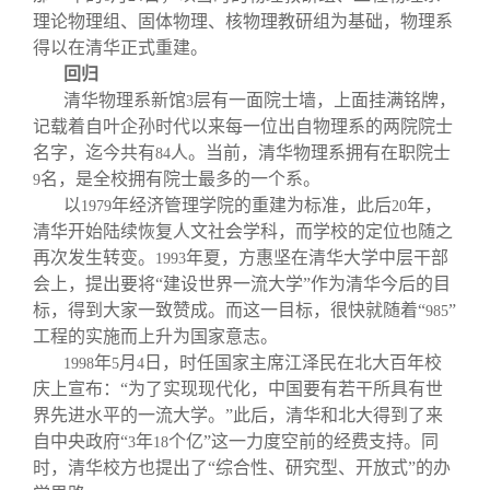
理论物理组、固体物理、核物理教研组为基础，物理系
得以在清华正式重建。
回归
清华物理系新馆
层有一面院士墙，上面挂满铭牌，
3
记载着自叶企孙时代以来每一位出自物理系的两院院士
名字，迄今共有
人。当前，清华物理系拥有在职院士
84
名，是全校拥有院士最多的一个系。
9
以
年经济管理学院的重建为标准，此后
年，
1979
20
清华开始陆续恢复人文社会学科，而学校的定位也随之
再次发生转变。
年夏，方惠坚在清华大学中层干部
1993
会上，提出要将“建设世界一流大学”作为清华今后的目
标，得到大家一致赞成。而这一目标，很快就随着“
”
985
工程的实施而上升为国家意志。
年
月
日，时任国家主席江泽民在北大百年校
1998
5
4
庆上宣布：“为了实现现代化，中国要有若干所具有世
界先进水平的一流大学。”此后，清华和北大得到了来
自中央政府“
年
个亿”这一力度空前的经费支持。同
3
18
时，清华校方也提出了“综合性、研究型、开放式”的办