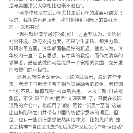
是与美国顶尖大学相比也毫不逊色”。
“清华物理系在近
年尤其是近
年的发展可谓突飞
20
10
猛进，我相信再有
年，我们将接近国际上的最好水
10
准。”朱邦芬说。
“现在就是清华最好的时候！”方惠坚认为，无论是
社会环境、政府支持力度，还是学生素质、师资力量、
科研水平方面，清华都面临最好的机遇。他也认为，清
华校内一直不乏有思想、有才华的教授，而作为清华的
领导者，最应该做的就是提供一个宽松的氛围，充分发
挥教授们的积极性。
还有人想得更深更远。王铁藩就表示，最近这些年
来，老清华与新清华有了相互贯通融合的迹象，老校训
“自强不息，厚德载物” 被重新启用，“人文日新”日益被
张扬，不仅“理工合校”而且“文理荟萃”了，甚而在校园
道路的命名中，也起用了诸如“明德”“新民”“至善”这些
出自梅贻琦之口并带有中国传统哲学意味的词汇。但
是，也有一些新旧思想依然纠结冲突，比如先前的“独
立之精神”“自由之思想”和后来的“又红又专”“听话出活”