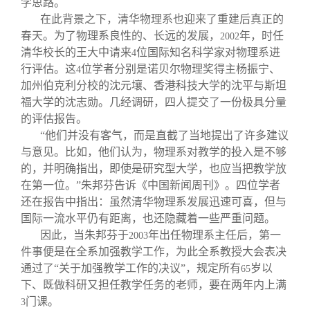
学思路。
在此背景之下，清华物理系也迎来了重建后真正的
春天。为了物理系良性的、长远的发展，
年，时任
2002
清华校长的王大中请来
位国际知名科学家对物理系进
4
行评估。这
位学者分别是诺贝尔物理奖得主杨振宁、
4
加州伯克利分校的沈元壤、香港科技大学的沈平与斯坦
福大学的沈志勋。几经调研，四人提交了一份极具分量
的评估报告。
“他们并没有客气，而是直截了当地提出了许多建议
与意见。比如，他们认为，物理系对教学的投入是不够
的，并明确指出，即使是研究型大学，也应当把教学放
在第一位。”朱邦芬告诉《中国新闻周刊》。四位学者
还在报告中指出：虽然清华物理系发展迅速可喜，但与
国际一流水平仍有距离，也还隐藏着一些严重问题。
因此，当朱邦芬于
年出任物理系主任后，第一
2003
件事便是在全系加强教学工作，为此全系教授大会表决
通过了“关于加强教学工作的决议”，规定所有
岁以
65
下、既做科研又担任教学任务的老师，要在两年内上满
门课。
3