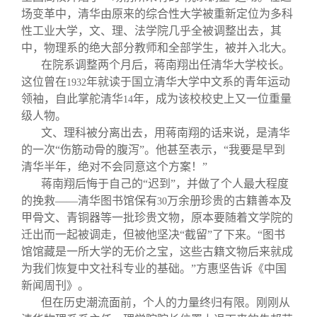
场变革中，清华由原来的综合性大学被重新定位为多科
性工业大学，文、理、法学院几乎全被调整出去，其
中，物理系的绝大部分教师和全部学生，被并入北大。
在院系调整两个月后，蒋南翔出任清华大学校长。
这位曾在
年就读于国立清华大学中文系的青年运动
1932
领袖，自此掌舵清华
年，成为该校校史上又一位重量
14
级人物。
文、理科被分离出去，用蒋南翔的话来说，是清华
的一次“伤筋动骨的腹泻”。他甚至表示，“我要是早到
清华半年，绝对不会同意这个方案！”
蒋南翔后悔于自己的“迟到”，并做了个人最大程度
的挽救——清华图书馆保有
万余册珍贵的古籍善本及
30
甲骨文、青铜器等一批珍贵文物，原本要随着文学院的
迁出而一起被调走，但被他坚决“截留”了下来。“图书
馆馆藏是一所大学的无价之宝，这些古籍文物后来就成
为我们恢复中文社科专业的基础。”方惠坚告诉《中国
新闻周刊》。
但在历史潮流面前，个人的力量终归有限。刚刚从