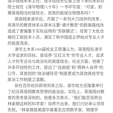
清华物理系系主任、理学院院长位置上退下来的朱邦芬
院士就在《清华物理八十年》一书中写道：“可是，如
果蒋南翔当时是校长，就真的能保住物理系吗？”
蒋南翔来清华后，开展了一系列大刀阔斧的改革，
将清华的教育体系从原本注重“通才教育”的欧美路线改
造成了更偏重于实际运用的“苏联模式”，培育了大批合
格的工程技术人员，满足了新中国成立伊始对专业人才
的极度渴求。
清华土木系
届校友王铁藩认为，蒋南翔在清华
1968
大学追求的目标，是培养“又红又专”的专业人才，追求
人才的专业化与政治化的高度结合，在这方面，他做了
许多开创性的工作，提出了“双肩挑”和“两种人会师”的
口号，其首创的“政治辅导员”制度更成为其他高校学生
政治工作制度之滥觞。
就在百年校庆即将到来之际，清华校方还隆重举行
了纪念蒋南翔教育思想的座谈会。实际上，蒋南翔对教
育的思考是深刻的。他曾多次表示，“我们能否培养出
林家翘这样的科学家？培养不出来，我们只好承认领导
失败。”林家翘是美国华裔著名应用数学家、物理学