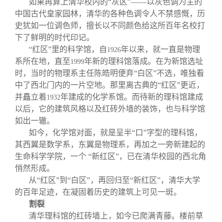
如果再算上清华校内的“灰区”——以灰色调为主的
中国古代皇家园林，清华的各种色调令人不禁感慨，历
史犹如一位调色师，擅长以不同颜色给这所百年名校打
下了鲜明的时代印记。
“红区”里的科学馆，自
年以来，就一直是物理
1926
系所在地，直至
年新的理科馆落成。在为新馆选址
1999
时，当时的物理系主任陈皓明便弃“白区”不选，唯独看
中了西北门内的一片空地。那里离古典的“红区”更近，
并矗立着
年建成的化学系馆。而待新的理科馆建成
1932
以后，它的建筑风格以及红砖外墙的装饰，也与科学馆
如出一辙。
如今，化学馆对面，就是呈半“口”字型的理科馆，
其西翼是数学系，东翼是物理系，再加之一旁新建起的
生命科学学院，一个 “新红区”，已在清华校园的西北角
悄然形成。
从“红区”到“白区”，再回归至“新红区”，清华大学
的百年足迹，在凝固着历史的建筑上可见一斑。
割裂
清华理科馆的红砖墙上，如今已爬满青藤。楼前草