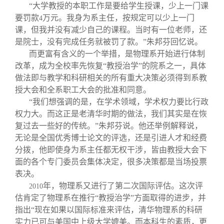
“大学教授的本职工作是要给学生授课，少上一门课
要罚款
万元。我身为系主任，按规定可以少上一门
4
课，但我并没有减少自己的课程。当时有一位老师，还
是院士，没有完成任务就被罚了款。”朱邦芬回忆说。
而更富有含义的一个举措，是物理系开始进行体制
改革，成为全校率先恢复“教授治学”的院系之一，具体
做法即与教学和科研相关的所有重大决策必须得到系教
授大会和全系职工大会的批准和同意。
“我们想强调的是，在学术领域，学术权力要比行政
权力大。而这正是老清华时期的做法，我们其实是在恢
复过去一些好的传统。”朱邦芬说。他还举例解释说，
无论是全国优秀博士论文的评选，还是引进人才和经费
分拨，他即使身为系主任都无权干涉，皆由教授大会下
面的各个专门委员会集体决定，很多决策都是当场投票
表决。
年，物理系又进行了第二次国际评估。这次评
2010
估肯定了物理系在推行“教授治学”方面取得的进步，并
指出“现在如果以国际标准来评估，清华物理系的科研
实力已可与美国中上级大学媲美。而本科生的素质，更