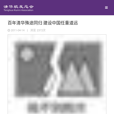
兴趣群体
捐赠方法
我要订阅
清华故事
西南联大校友会
义工计划
新媒体平台
青春风采
百年清华殊途同归 建设中国任重道远
2011-04-14
|
浏览
2372
次
校友文苑
校友讲坛
校友视界
校友服务
校友总会
终身学习