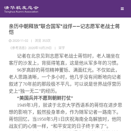
兴趣群体
捐赠方法
我要订阅
清华故事
西南联大校友会
义工计划
新媒体平台
青春风采
亲历中朝释放“联合国军”战俘——记志愿军老战士蒋
恺
2020-11-02
|
浏览
353
次
校友文苑
《参考消息》2020年10月29日
|
宋宇
记者在北京见到志愿军老战士蒋恺时，老人端坐在
校友讲坛
客厅的沙发上，背挺得笔直，这是他从军多年的习惯。
96
岁高龄的蒋恺精神矍铄、满面红光。不仅如此，
老人思路清晰，一个多小时，他几乎没有间断地向记者
校友视界
叙述了70年前的那段极不平凡，可以说是世界战俘营历
史上“独一无二”的经历。
校友服务
“美国兵并不愿到朝鲜打仗”
1949
年3月，就读于北京大学西语系的蒋恺在进步思
想的影响下，毅然投身革命，作为随军记者一路南下。
校友总会
终身学习
蒋恺回忆，当1950年5月1日庆祝海南全岛解放时，他同
战友们的心情一样，“和平安定的日子终于来了”。