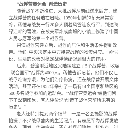
“战俘营奥运会”创造历史
随着战争不断推进，大批战俘从前线送来后方，建
立战俘营的任务迫在眉睫。1950年朝鲜的冬天异常寒
冷，蒋恺与战友一行20多人顶着风雪连夜行军，到达鸭
绿江畔的碧潼，在被美军炸成废墟的小镇上修建了中国
人民志愿军的第一个战俘营。
碧潼战俘营建立后，战俘的居住和生活条件得到改
善。“当时中央决定由中方接管战俘的物资供应。”蒋恺
说，生活的改善对稳定战俘情绪起到很大的作用。
后来，碧潼附近地区又陆续建立了5个战俘营，收容
“联合国军”战俘约4000人。蒋恺告诉记者，他们不仅让
战俘吃饱穿暖，为他们治疗伤病，还在战俘营开展文体
活动，甚至还在1952年举办了一场有14个国家和地区的
500多名战俘参加的运动会。“‘战俘营奥运会’给他们留
下了深刻印象，有人评价说‘创造了战俘营前所未有的
历史’。”
老人还特别提到两个细节，一是一名会摄影的战俘
拍摄了不少战俘营内的生活照片，有志愿军为战俘发放
冬衣、理发、传递家书，还有战俘们跳舞、打扑克、过