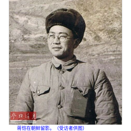
蒋恺在朝鲜留影。（受访者供图）