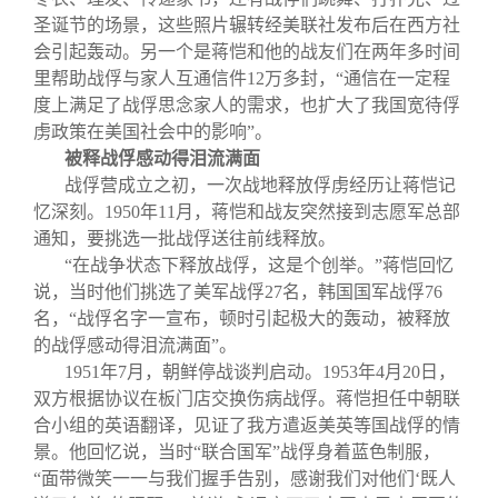
圣诞节的场景，这些照片辗转经美联社发布后在西方社
会引起轰动。另一个是蒋恺和他的战友们在两年多时间
里帮助战俘与家人互通信件12万多封，“通信在一定程
度上满足了战俘思念家人的需求，也扩大了我国宽待俘
虏政策在美国社会中的影响”。
被释战俘感动得泪流满面
战俘营成立之初，一次战地释放俘虏经历让蒋恺记
忆深刻。1950年11月，蒋恺和战友突然接到志愿军总部
通知，要挑选一批战俘送往前线释放。
“在战争状态下释放战俘，这是个创举。”蒋恺回忆
说，当时他们挑选了美军战俘27名，韩国国军战俘76
名，“战俘名字一宣布，顿时引起极大的轰动，被释放
的战俘感动得泪流满面”。
1951
年7月，朝鲜停战谈判启动。1953年4月20日，
双方根据协议在板门店交换伤病战俘。蒋恺担任中朝联
合小组的英语翻译，见证了我方遣返美英等国战俘的情
景。他回忆说，当时“联合国军”战俘身着蓝色制服，
“面带微笑一一与我们握手告别，感谢我们对他们‘既人