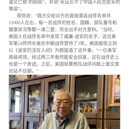
道又仁慈’的照顾”，并说“永远忘不了中国人民志愿军的
情谊”。
蒋恺说：“我方交给对方的直接遣返战俘名单共
12000人左右，每一名战俘的姓名、国籍、部队番号和
健康状况等都一清二楚，完全出乎对方意料。”当时，
美国人在战俘名单中发现了威廉·迪安的名字，这位美
军第24师师长竟在中朝战俘营待了3年。美国报纸立刻
以《迪安仍活在人间》为题报道了这件事。“一位美军
高级将领，经过两三年竟然能安全回家，这在战俘史上
也是一个奇迹。之后，美国就算想在战俘问题上做文章
也站不住脚。”