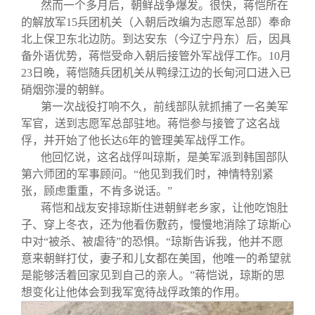
关闭
信息化服务
总会简介
然而一个多月后，朝鲜战争爆发。很快，蒋恺所在
的解放军15兵团机关（入朝后改编为志愿军总部）奉命
北上保卫东北边防。到达安东（今辽宁丹东）后，因具
三创大赛
会长致辞
备外语优势，蒋恺受命入朝后接管外军战俘工作。10月
23日晚，蒋恺随兵团机关从鸭绿江边的长甸河口进入已
硝烟弥漫的朝鲜。
实用信息
总会章程
第一次战役打响不久，前线部队就抓捕了一名美军
军官，送到志愿军总部驻地。蒋恺参与接管了这名战
理事会名单
俘，并开始了他长达6年的管理美军战俘工作。
他回忆说，这名战俘叫琼斯，是美军派到韩国部队
第六师团的军事顾问。“他见到我们时，神情特别紧
制度法规
张，顾虑重重，不肯多说话。”
蒋恺和战友安排琼斯住进朝鲜老乡家，让他吃饱肚
联系我们
子、穿上冬衣，还为他看伤敷药，慢慢地消除了琼斯心
中对“被杀、被虐待”的恐惧。“琼斯告诉我，他并不愿
意来朝鲜打仗，妻子和儿女都在美国，他唯一的希望就
是能够活着回家见到自己的亲人。”蒋恺说，琼斯的思
想变化让他体会到我军宽待战俘政策的作用。