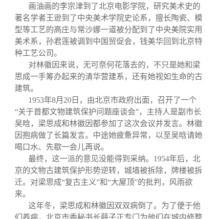
画油画的李宗津到了北京电影学院，研究美术史的
著名学者王逊到了中央美术学院史论系，擅长陶瓷、模
型等工艺的高庄与常沙娜一道被分配到了中央美院实用
美术系，孙君莲被调到中国贸促会，钱美华回到北京特
种工艺公司。
对林徽因来说，无可奈何花落去的，不只是她和梁
思成一手筹办起来的清华营建系，还有她视如生命的古
建筑。
1953
年8月20日，由北京市政府出面，召开了一个
“关于首都文物建筑保护问题座谈会”，主持人是副市长
吴晗，梁思成和林徽因都参加了这次会议并发言。林徽
因抱病做了长篇发言。中途她疲惫异常，以至吴晗请她
喝口水、先歇一会儿再说。
最终，这一派的意见没能得到采纳。1954年后，北
京的文物古建筑保护形势逆转，城墙被拆除，牌楼被拆
迁。对梁思成“复古主义”和“大屋顶”的批判，风雨欲
来。
这年冬，梁思成和林徽因双双病倒了。为了便于他
们养病，北京市委秘书长薛子正专门为他们在城内修整