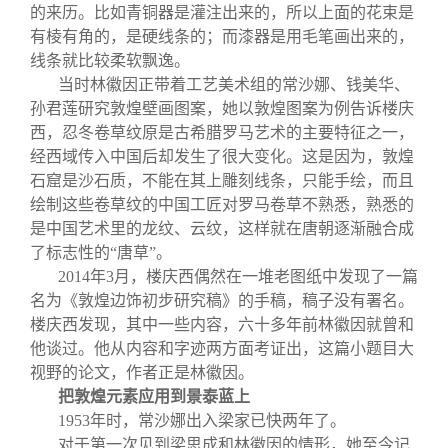
的来历。比如青铜器是灌注出来的，所以上面的花束是
有棱有角的，是硬线条的；而漆器是用毛笔画出来的，
线条就比较柔软飘逸。
当时林徽因正带着工艺美术组的常沙娜、钱美华、
孙君莲研究敦煌壁画图案，她以敦煌图案为例告诉楼庆
西，忍冬卷草纹原是古希腊罗马艺术的主要特征之一，
经西域传入中国后却发生了很大变化。这是因为，敦煌
石窟是沙石质，不能在其上雕刻线条，只能手绘，而且
绘制这些卷草纹的中国工匠对罗马卷草不熟悉，熟悉的
是中国艺术里的龙纹、云纹，这样就在唐朝逐渐融合成
了标志性的“唐草”。
2014
年3月，楼庆西偶然在一堆老图纸中发现了一篇
名为《敦煌边饰初步研究稿》的手稿，稿子没有署名。
楼庆西发现，其中一些内容，六十多年前林徽因就曾和
他谈过。他从内容和字迹两方面考证出，这篇小题目大
视野的论文，作者正是林徽因。
把敦煌元素应用到景泰蓝上
1953
年时，常沙娜出入梁家已快两年了。
对于第一次见到梁思成和林徽因的情形，她至今记