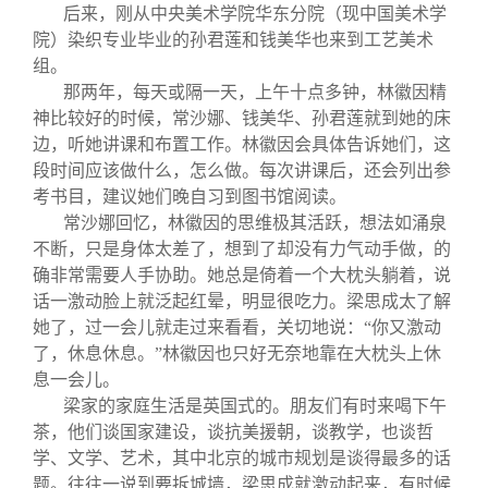
后来，刚从中央美术学院华东分院（现中国美术学
院）染织专业毕业的孙君莲和钱美华也来到工艺美术
组。
那两年，每天或隔一天，上午十点多钟，林徽因精
神比较好的时候，常沙娜、钱美华、孙君莲就到她的床
边，听她讲课和布置工作。林徽因会具体告诉她们，这
段时间应该做什么，怎么做。每次讲课后，还会列出参
考书目，建议她们晚自习到图书馆阅读。
常沙娜回忆，林徽因的思维极其活跃，想法如涌泉
不断，只是身体太差了，想到了却没有力气动手做，的
确非常需要人手协助。她总是倚着一个大枕头躺着，说
话一激动脸上就泛起红晕，明显很吃力。梁思成太了解
她了，过一会儿就走过来看看，关切地说：“你又激动
了，休息休息。”林徽因也只好无奈地靠在大枕头上休
息一会儿。
梁家的家庭生活是英国式的。朋友们有时来喝下午
茶，他们谈国家建设，谈抗美援朝，谈教学，也谈哲
学、文学、艺术，其中北京的城市规划是谈得最多的话
题。往往一说到要拆城墙，梁思成就激动起来，有时候