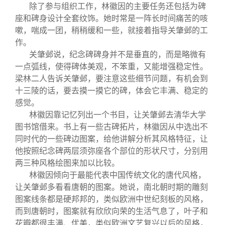
除了参与组织工作，林徽因的主要任务还包括为碑
座和碑身设计全套纹饰。她时常是一阵长时间痛苦的咳
嗽，喘成一团，稍稍缓和一些，就接着指导关肇邺的工
作。
关肇邺说，纪念碑碑身并不是垂直的，而是略微有
一点弧线，使得碑体美观，不笨重，又能增强稳定性。
梁林二人告诉关肇邺，要注意这些细节问题，有机会到
十三陵的话，要去摸一摸它的碑，体会它丰满、稳定的
感觉。
林徽因靠记忆列出一个书目，让关肇邺去清华大学
图书馆借来。书上有一些古碑拓片，林徽因从中选出不
同时代的一些碑边图案，给他讲解分析其风格特征，让
他按照纪念碑两层须弥座各个部位的形状尺寸，分别用
两三种风格绘图来加以比较。
林徽因倾向于最能代表中国传统文化的唐代风格，
让关肇邺多看看唐朝的图案。她说，南北朝时期的雕刻
图案线条都是硬邦邦的，类似欧洲中世纪刻板的风格，
而到唐朝时，图案就有欣欣向荣的生活气息了，叶子和
花瓣都很丰满、优美，类似欧洲文艺复兴以后的风格，