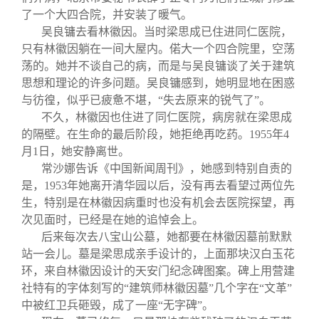
了一个大四合院，并安装了暖气。
吴良镛去看林徽因。当时梁思成已住进同仁医院，
只有林徽因躺在一间大屋内。偌大一个四合院里，空荡
荡的。她并不谈自己的病，而是与吴良镛谈了关于建筑
思想和理论的许多问题。吴良镛感到，她明显地在困惑
与彷徨，似乎已疲惫不堪，“失去原来的锐气了”。
不久，林徽因也住进了同仁医院，病房就在梁思成
的隔壁。在生命的最后阶段，她拒绝再吃药。1955年4
月1日，她安静离世。
常沙娜告诉《中国新闻周刊》，她感到特别自责的
是，1953年她离开清华园以后，没有再去看望过两位先
生，特别是在林徽因病重时也没有机会去医院探望，再
次见面时，已经是在她的追悼会上。
后来每次去八宝山公墓，她都要在林徽因墓前默默
站一会儿。墓是梁思成亲手设计的，上面那块汉白玉花
环，来自林徽因设计的天安门纪念碑图案。碑上用营建
社特有的字体刻写的“建筑师林徽因墓”几个字在“文革”
中被红卫兵砸毁，成了一座“无字碑”。