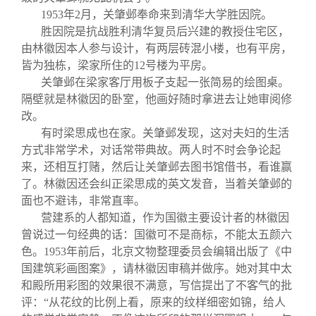
1953
年2月，关肇邺奉命来到清华大学胜因院。
胜因院是抗战胜利清华复员后兴建的教授住宅区，
由林徽因本人参与设计，有两层砖混小楼，也有平房，
皆为独栋，梁家所住的12号楼为平房。
关肇邺在梁家客厅用板子支起一张简易的绘图桌。
隔壁就是林徽因的卧室，他画好随时拿进去让她审阅修
改。
有时梁思成也在家。关肇邺发现，这对夫妇的生活
方式非常学术，对话常带典故。两人时不时会争论起
来，还相互打赌，然后让关肇邺去图书馆借书，看谁赢
了。林徽因还会纠正梁思成的英文发音，当着关肇邺的
面也不避讳，非常直率。
营建系的人都知道，作为国徽主要设计者的林徽因
曾说过一句经典的话：国徽可不是商标，不能太五颜六
色。1953年前后，北京文物整理委员会编辑出版了《中
国建筑彩画图案》，请林徽因审稿并做序。她对其中太
和殿所用彩图的效果很不满意，写信提出了不客气的批
评：“从花纹的比例上看，原来的纹样细密如锦，给人