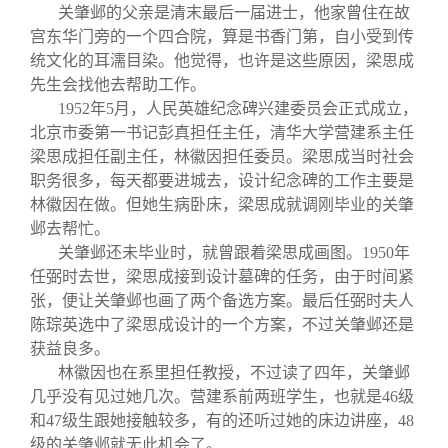
关肇邺的父亲是清末最后一届进士，他家曾住在故
宫东华门旁的一个四合院，算是书香门第，自小受到传
统文化的耳濡目染。他觉得，也许是这些原因，梁思成
先生会找他去帮助工作。
1952
年5月，人民英雄纪念碑兴建委员会正式成立，
北京市委第一书记彭真担任主任，清华大学营建系主任
梁思成担任副主任，林徽因担任委员。梁思成当时社会
职务很多，每天都要进城去，设计纪念碑的工作主要是
林徽因在做。但她生病卧床，梁思成就调刚毕业的关肇
邺去帮忙。
关肇邺还未毕业时，就曾跟着梁思成画图。1950年
任弼时去世，梁思成接到设计墓碑的任务，由于时间紧
张，便让关肇邺也画了两个备选方案。最后任弼时夫人
陈琮英选中了梁思成设计的一个方案，不过关肇邺还是
获益良多。
林徽因也在系里担任教授，不过读了四年，关肇邺
几乎没有见过她几次。营建系前两班学生，也就是46级
和47级生跟她接触较多，有的还听过她的床边讲座，48
级的关肇邺就无此机会了。