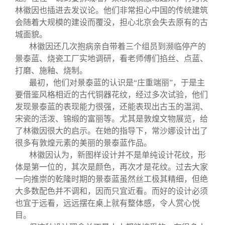
林徽因也插进去发议论。他们非常担心中国的传统建筑
会随着大规模的建设而覆没，担心北京会失去原有的古
城面貌。
林徽因还几次抱病亲自带着三个组员到濒临停产的
景泰蓝、烧瓷工厂实地调研，看老师傅们掐丝、点蓝、
打磨、施釉、烧制。
最初，他们对景泰蓝的认识是“庄重端丽”，于是主
要借鉴风格相近的古代铜器花纹，经过多次试验，他们
发现景泰蓝的表现能力很强，还能表现出古玉的温润、
宋瓷的活泼、锦缎的富丽等。尤其是敦煌文物展览，给
了林徽因很大的启示。在她的指导下，常沙娜设计出了
很多有敦煌元素的美丽的景泰蓝作品。
林徽因认为，新图样设计并不是单纯设计花纹，形
体是第一位的，其次是颜色，再次才是花纹。过去大家
一向推崇的乾隆时期的景泰蓝虽然丝工极其精细，但绝
大多数配色并不调和，因而只宜近看。而好的设计必须
也宜于远看，远远摆在桌上就有整体感，令人赏心悦
目。