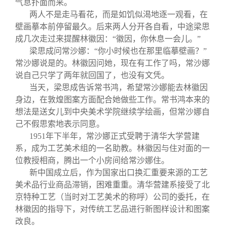
气息扑面而来。
两人不是走马看花，而是如饥似渴地逐一观看，在
壁画摹本前停留最久。后来两人分开各自看，中途梁思
成几次走过来提醒林徽因：“徽因，你休息一会儿。”
梁思成问常沙娜：“你小时候也在那里临摹壁画？”
常沙娜说是的。林徽因问她，现在有工作了吗，常沙娜
说自己只学了两年就回国了，也没有文凭。
当天，梁思成告诉常书鸿，希望常沙娜能去林徽因
身边，在敦煌图案方面配合她做些工作。常书鸿本来的
想法是送女儿到中央美术学院继续学绘画，但常沙娜自
己不假思索地表示同意。
1951
年下半年，常沙娜正式受聘于清华大学营建
系，成为工艺美术组的一名助教。林徽因与住对面的一
位教授相商，腾出一个小房间给常沙娜住。
新中国成立后，作为国家出口换汇重要来源的工艺
美术品行业商品滞销，困难重重。清华营建系接受了北
京特种工艺（当时对工艺美术的称呼）公司的委托，在
林徽因的指导下，对传统工艺品进行新图样设计和图案
改良。