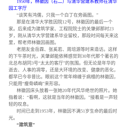
关闭
1950
年，林徽因（右二）与清华营建系教师在清华
信息化服务
总会简介
园工字厅
“谈笑有鸿儒，只我一个白丁在旁画图。”
三创大赛
会长致辞
那是在清华大学胜因院12号，林徽因的最后一个
家。后来成为建筑学家、工程院院士的关肇邺那时23
岁，刚从清华大学营建系毕业留校，那段时间每天来这
实用信息
总会章程
里，帮老师林徽因画图。
老朋友金岳霖、张奚若、周培源等时来造访。这样
理事会名单
的下午茶时光，关肇邺能依稀感觉到30年代那个著名的
北总布胡同3号“太太的客厅”的氛围。但无论是年华的
逝去、人事的凋零，还是大环境的改变、健康的恶化，
制度法规
都早已今非昔比。眼前这个常年绵缠于病榻的林徽因，
只能用“瘦骨嶙峋”来形容。
联系我们
林徽因床头放着一张她20年代风华绝世的照片。她
指着说：“看啊，这就是当年的林徽因。”接着是一声轻
轻的叹息。
时间已走到1953年，林徽因不满51岁生命的最后时
光。
“建筑意”