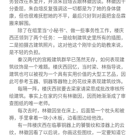
务会改在系里开，并派朱自煊去跟林徽因谈。林徽因十
分委屈，朱自煊反复强调这一切都是为了她的身体健
康，但也很难抚慰她的不平，最后只好到对面把金岳霖
搬来解围。
除了在组里当“小秘书”、做一些事务性工作，楼庆
西还领到了两个任务：一是绘制建筑史里所有的插图，
二是拍摄古建筑照片。这对他这个刚毕业的助教来说，
是不轻的负担。
秦汉两代的宫殿建筑群早已荡然无存，如何表现建
筑纹饰是一个难题。楼庆西回忆，当时梁、林指导说，
建筑也可以被视为一个具有实用价值的大型工艺品，因
此可参考玉器、铜器等器物上的花纹来表现建筑纹饰。
每隔一阵，楼庆西就要去梁家请梁思成批改审核所
绘建筑。事实上在家的只有林徽因，因而她渐渐成了审
查图纸的唯一老师。
每次去时，林徽因坐在床上，后面垫一个枕头和被
褥，手里拿着一块小木板，边看图边给他改。
有一阵楼庆西在临摹铜器上的饕餮纹和漆器上的云
纹，林徽因看了以后说，你画这些图纹，一定要知道它