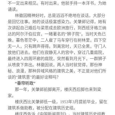
不一定出来相见。有时出来，他就手持一本洋书，为她
诵读。
林徽因精神好时，总是滔滔不绝地在谈话，大部分
是回忆往事。她的谈话极富感染力。关肇邺记得，她有
次讲起自己婚后与梁思成去欧洲旅行，到西班牙格兰纳
达的阿尔汗伯拉宫，一睹著名的“狮子院”。当时天色已
晚，暮色苍茫中，二人雇了马车穿行在树林里，四下空
无一人，只有蹄声得得。到离宫时，天已全黑，守门人
放他们进去。他们在寂静无人的宫中，穿过几重庭院，
最终进入四周环廊的庭院，突然看到月光下，一群狮子
从喷泉下奔出。林徽因说，两人当时就觉得，那份神
秘、浪漫，那种异域风格的建筑之美，不正是对他们所
谈的“建筑意”的最好诠释吗？
“垂帘听政”
那一年，关肇邺前脚离开，楼庆西后脚也来到梁
家。
楼庆西比关肇邺低一级，1953年3月提前毕业，留在
建筑系做助教，被分配在建筑历史组。
楼庆西告诉《中国新闻周刊》，当时建筑历史组教