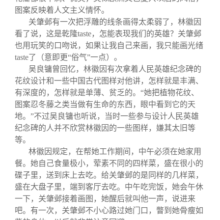
图案反映着人文主义情怀。
关肇邺有一次把浮雕的线条画得太柔弱了，林徽因
看了说，这是乾隆taste，怎能表现我们的英雄？关肇邺
也用玩笑的口吻说，如果让我自己来画，我只能画光绪
taste了（意即更“俗气”一点）。
吴良镛曾回忆，林徽因有次拿着人民英雄纪念碑的
花纹设计和一些中国古代图样对他讲，怎样就是丰满、
有深度的，怎样就是单薄、贫乏的。“她把植物花纹、
图案忍冬藤之类当做有生命的东西，眼中看到它的天
地。”不过吴良镛也听说，当时一些参与设计人民英雄
纪念碑的人并不欣赏林徽因的一些图样，嫌其太旧等
等。
林徽因规定，在帮她工作期间，中午必须在她家用
餐。她自己食量极小，荤素不同的四样菜，盛在很小的
碟子里，送到床上去吃。给关肇邺的是同样的几样菜，
盛在大盘子里，端到客厅去吃。中午吃完饭，她会午休
一下，关肇邺接着画图，她醒后就叫他一声，说进来
吧。有一次，关肇邺不小心路过她门口，瞥到她骨瘦如