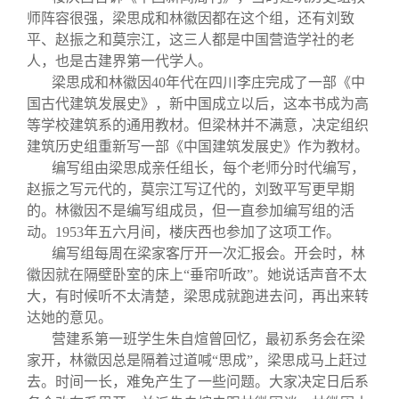
师阵容很强，梁思成和林徽因都在这个组，还有刘致
平、赵振之和莫宗江，这三人都是中国营造学社的老
人，也是古建界第一代学人。
梁思成和林徽因40年代在四川李庄完成了一部《中
国古代建筑发展史》，新中国成立以后，这本书成为高
等学校建筑系的通用教材。但梁林并不满意，决定组织
建筑历史组重新写一部《中国建筑发展史》作为教材。
编写组由梁思成亲任组长，每个老师分时代编写，
赵振之写元代的，莫宗江写辽代的，刘致平写更早期
的。林徽因不是编写组成员，但一直参加编写组的活
动。1953年五六月间，楼庆西也参加了这项工作。
编写组每周在梁家客厅开一次汇报会。开会时，林
徽因就在隔壁卧室的床上“垂帘听政”。她说话声音不太
大，有时候听不太清楚，梁思成就跑进去问，再出来转
达她的意见。
营建系第一班学生朱自煊曾回忆，最初系务会在梁
家开，林徽因总是隔着过道喊“思成”，梁思成马上赶过
去。时间一长，难免产生了一些问题。大家决定日后系