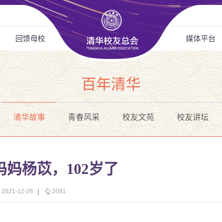
回馈母校
媒体平台
百年清华
清华故事
青春风采
校友文苑
校友讲坛
妈杨苡，102岁了
021-12-26
|
2091