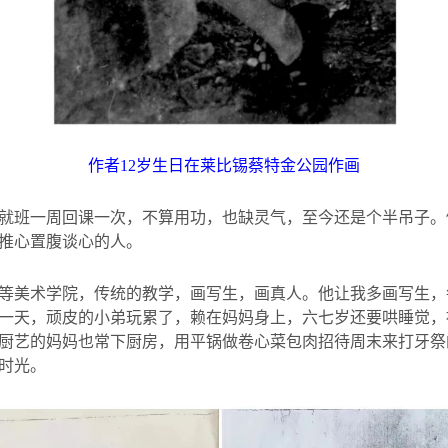
作者
12
岁生日在莱比锡蔡特金公园作画
就班一周回课一次，不算用功，也缺灵气，至今还是个半吊子。
推心置腹谈心的人。
等美术学院，传统的教学，画写生，画真人。他让我多画写生，
一天，顽皮的小弟玩累了，赖在妈妈身上，六七岁还要哄睡觉，
厨艺的妈妈也常下厨房，用平锅做卷心菜包肉招待周末来打牙祭
时光。