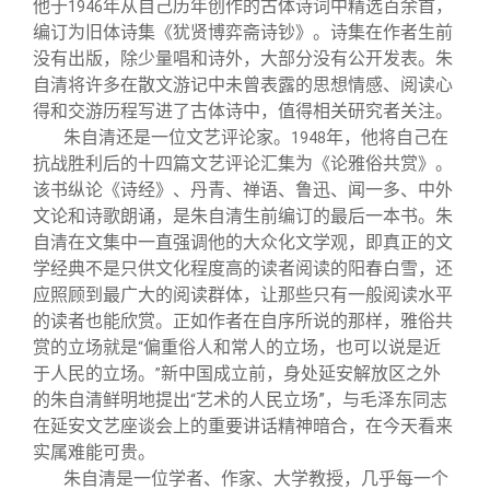
他于
年从自己历年创作的古体诗词中精选百余首，
1946
编订为旧体诗集《犹贤博弈斋诗钞》。诗集在作者生前
没有出版，除少量唱和诗外，大部分没有公开发表。朱
自清将许多在散文游记中未曾表露的思想情感、阅读心
得和交游历程写进了古体诗中，值得相关研究者关注。
朱自清还是一位文艺评论家。
年，他将自己在
1948
抗战胜利后的十四篇文艺评论汇集为《论雅俗共赏》。
该书纵论《诗经》、丹青、禅语、鲁迅、闻一多、中外
文论和诗歌朗诵，是朱自清生前编订的最后一本书。朱
自清在文集中一直强调他的大众化文学观，即真正的文
学经典不是只供文化程度高的读者阅读的阳春白雪，还
应照顾到最广大的阅读群体，让那些只有一般阅读水平
的读者也能欣赏。正如作者在自序所说的那样，雅俗共
赏的立场就是
偏重俗人和常人的立场，也可以说是近
“
于人民的立场。
新中国成立前，身处延安解放区之外
”
的朱自清鲜明地提出
艺术的人民立场”，与毛泽东同志
“
在延安文艺座谈会上的重要讲话精神暗合，在今天看来
实属难能可贵。
朱自清是一位学者、作家、大学教授，几乎每一个