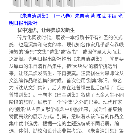
《朱自清别集》（十八卷）朱自清 著 陈武 主编 光
明日报出版社
优中选优，让经典焕发新生
碎片化阅读时代，展读一本纸质书带有神圣的仪式
感，也是沉静和寂寞的事。现代知名作家几乎都有卷帙
浩繁的
全集
文集
选集
或
丛书
，或因体量太大而束
“
”“
”“
”
“
”
之高阁。光明日报出版社推出《朱自清别集》，就是要
从厚重的朱自清作品集中，把
大块头
的精华挑选出
“
”
来，让经典焕发新生，不再寂寞。汪曾祺在为恩师沈从
文选编作品精选集的时候，首次使用
别集
称谓，命名
“
”
为《沈从文别集》，后人亦在汪曾祺去世后编辑了《汪
曾祺别集》。十卷本《巴金别集》叙述了巴金人生不同
阶段的旅程，展示了一个
全集
之外的巴金。现代作家
“
”
的
别集
从古典文献学概念中跳脱出来，成为作品集独
“
”
特而高效的展示方式。别集，意味着从该作者的作品全
集中优中选优，根据一定的主题选编成不同卷册，编
选、体例、勘校和设计都非常考究。《朱自清别集》第