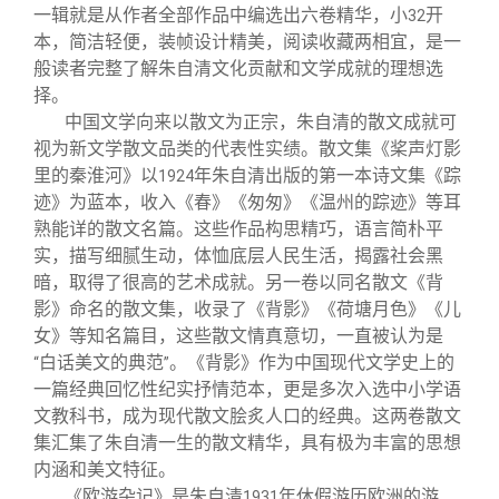
一辑就是从作者全部作品中编选出六卷精华，小
开
32
本，简洁轻便，装帧设计精美，阅读收藏两相宜，是一
般读者完整了解朱自清文化贡献和文学成就的理想选
择。
中国文学向来以散文为正宗，朱自清的散文成就可
视为新文学散文品类的代表性实绩。散文集《桨声灯影
里的秦淮河》以
年朱自清出版的第一本诗文集《踪
1924
迹》为蓝本，收入《春》《匆匆》《温州的踪迹》等耳
熟能详的散文名篇。这些作品构思精巧，语言简朴平
实，描写细腻生动，体恤底层人民生活，揭露社会黑
暗，取得了很高的艺术成就。另一卷以同名散文《背
影》命名的散文集，收录了《背影》《荷塘月色》《儿
女》等知名篇目，这些散文情真意切，一直被认为是
白话美文的典范
。《背影》作为中国现代文学史上的
“
”
一篇经典回忆性纪实抒情范本，更是多次入选中小学语
文教科书，成为现代散文脍炙人口的经典。这两卷散文
集汇集了朱自清一生的散文精华，具有极为丰富的思想
内涵和美文特征。
《欧游杂记》是朱自清
年休假游历欧洲的游
1931