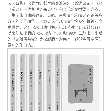
关闭
信息化服务
总会简介
选《背影》《桨声灯影里的秦淮河》《欧游杂记》《经
典常谈》《犹贤博弈斋诗钞》和《论雅俗共赏》六卷，
汇集了朱自清的散文、诗歌、古典文化和文艺评论等多
三创大赛
会长致辞
方面的创作精华，可窥见这位现代文学名家的精神和文
本世界。这套《朱自清别集》以江苏教育出版社
年
1988
实用信息
总会章程
以来陆续出版的《朱自清全集》和
年三联书店出版
1983
的《论雅俗共赏》等权威版本为底本，给读者展示原汁
原味的朱自清。
理事会名单
制度法规
联系我们