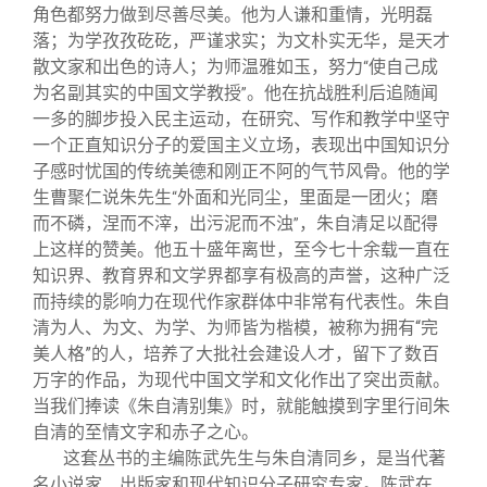
角色都努力做到尽善尽美。他为人谦和重情，光明磊
落；为学孜孜矻矻，严谨求实；为文朴实无华，是天才
散文家和出色的诗人；为师温雅如玉，努力
使自己成
“
为名副其实的中国文学教授
。他在抗战胜利后追随闻
”
一多的脚步投入民主运动，在研究、写作和教学中坚守
一个正直知识分子的爱国主义立场，表现出中国知识分
子感时忧国的传统美德和刚正不阿的气节风骨。他的学
生曹聚仁说朱先生
外面和光同尘，里面是一团火；磨
“
而不磷，涅而不滓，出污泥而不浊
，朱自清足以配得
”
上这样的赞美。他五十盛年离世，至今七十余载一直在
知识界、教育界和文学界都享有极高的声誉，这种广泛
而持续的影响力在现代作家群体中非常有代表性。朱自
清为人、为文、为学、为师皆为楷模，被称为拥有“完
美人格”的人，培养了大批社会建设人才，留下了数百
万字的作品，为现代中国文学和文化作出了突出贡献。
当我们捧读《朱自清别集》时，就能触摸到字里行间朱
自清的至情文字和赤子之心。
这套丛书的主编陈武先生与朱自清同乡，是当代著
名小说家、出版家和现代知识分子研究专家。陈武在