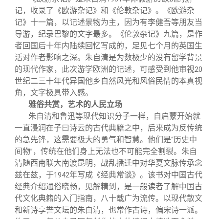
记，收录了《欧游杂记》和《伦敦杂记》。《欧游杂
记》十一篇，以记述景物为主，因为有李健吾等朋友当
导游，纪录巴黎的文字最多。《伦敦杂记》九篇，是作
者回国后十年内陆续回忆写成的，足见七个月的英国生
活对作者影响之深。朱自清是为数极少的没有留学背景
的现代作家，此次游学欧洲的记述，可感受到他审视
20
世纪二三十年代异国他乡自然风光和风俗民情的本真视
角，文字极具带入感。
雅俗共赏，艺术的人民立场
朱自清和鲁迅等现代知识分子一样，自启蒙开始就
一直浸润在子曰诗云的古代典籍之中，后来成为反传统
的急先锋，这需要极大的勇气和智慧。他们是
历史中
“
间物
，传统在他们身上无法也不可能完全割裂。朱自
”
清随西南联大南渡昆明，战乱播迁中对华夏文脉传承念
兹在兹，于
年写成《经典常谈》。该书对中国古代
1942
经典介绍通俗晓畅，见解精到，是一般读者了解中国古
代文化典籍的入门指南，八十载广为流传。以现代散文
和新诗享誉文坛的朱自清，也常作古诗，偏宋诗一派。