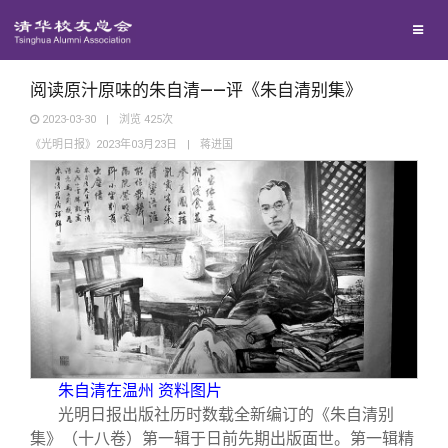
兴趣群体
捐赠方法
我要订阅
清华故事
西南联大校友会
义工计划
新媒体平台
青春风采
阅读原汁原味的朱自清——评《朱自清别集》
2023-03-30
|
浏览
425
次
《光明日报》2023年03月23日
|
蒋进国
校友文苑
校友讲坛
校友视界
校友服务
朱自清在温州 资料图片
校友总会
终身学习
光明日报出版社历时数载全新编订的《朱自清别
集》（十八卷）第一辑于日前先期出版面世。第一辑精