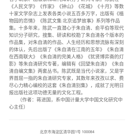
《人民文学》《作家》《钟山》《花城》《十月》等数
十家文学杂志上发表各类小说五百多万字，出版有《植
物园的恋情》《陈武文集
北京追梦故事》系列等作品
·
集。十多年来，陈武一直潜心于朱自清、俞平伯等现代
知识分子研究，搜集、研读和校勘了朱自清各个版本的
作品集，对朱自清的作品、人生经历和思想流脉有深刻
的体认，先后出版了《朱自清在江南的五年》《朱自清
在西南联大》《朱自清的完美人格》《犹贤博弈斋的灯
影》等朱自清研究专著，编辑有《回望朱自清》《朱自
清自编文集》两套丛书。陈武既是当代小说家，又是学
界首屈一指的朱自清研究专家，其数年来孜孜以求、费
尽心力精心编校的这套《朱自清别集》，成就了光明日
报出版社这项功德无量的文化工程。
（作者：蒋进国，系中国计量大学中国文化研究中
心主任）
北京市海淀区清华园1号 100084