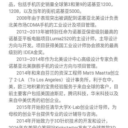
品，包括手机历史销量全球第3和第9的诺基亚1200，
1208，以及当年的街机诺基亚5000。
2008
年由于表现突出被调配到诺基亚北美设计负责
北美市场CDMA手机的工业设计及项目管理。
2012~2013
年被特别任命为诺基亚保密级别最高的
诺基亚平板电脑项目Lumia2520的主设计师，主导设计
方向与开发。项目获得美国工业设计师协会颁发的最高
级别的 IDEA金奖。
2013~2014
年作为北美设计中心高级设计专家负责
诺基亚北美旗舰手机的设计方向与项目管理。
2014
年和来自芬兰的资深工程师 Matti Maatta创立
了 2-LA （To Los Angeles）设计事务所，利于在中，
美，欧三地积累的宝贵经验服务于来自全球的客户，目
前主要客户包括美国迪斯尼，腾讯科技，华米科技以及
来自中美优秀的初创企业。
2015
年开始担任清华大学X-Lab创业设计导师，为
母校的创业平台提供专业的设计辅导与咨询。
2014
年开始致力于3D针织技术的开发和设计，
2016年在美国众筹网站Kickstarter发布了全球首款3D