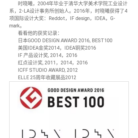
关闭
信息化服务
总会简介
时晓曦，2004年毕业于清华大学美术学院工业设计
系，2-LA设计事务所创始人。2016年，时晓曦获得了4
项国际设计大奖：Reddot，IF design，IDEA，G-
三创大赛
会长致辞
mark。
看看他的获奖记录：
实用信息
总会章程
日本GOOD DESIGN AWARD 2016, BEST100
美国IDEA金奖2014，IDEA铜奖2016
IF
产品设计奖, 2014，2016
理事会名单
红点设计奖, 2011，2014，2016
ICFF STUDIO AWARD, 2012
制度法规
ELLE 25
周年收藏展品2012
联系我们