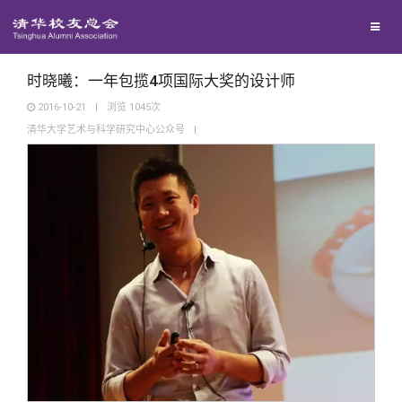
兴趣群体
捐赠方法
我要订阅
清华故事
西南联大校友会
义工计划
新媒体平台
青春风采
时晓曦：一年包揽4项国际大奖的设计师
2016-10-21
|
浏览
1045
次
清华大学艺术与科学研究中心公众号
|
校友文苑
校友讲坛
校友视界
校友服务
校友总会
终身学习