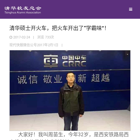
兴趣群体
捐赠方法
我要订阅
清华故事
西南联大校友会
义工计划
新媒体平台
青春风采
清华硕士开火车，把火车开出了“学霸味”！
2017-02-24
|
浏览
733
次
现代快报微信公号2017年2月1日
|
校友文苑
校友讲坛
校友视界
校友服务
校友总会
终身学习
大家好！我叫周苗生，今年32岁，是西安铁路局西