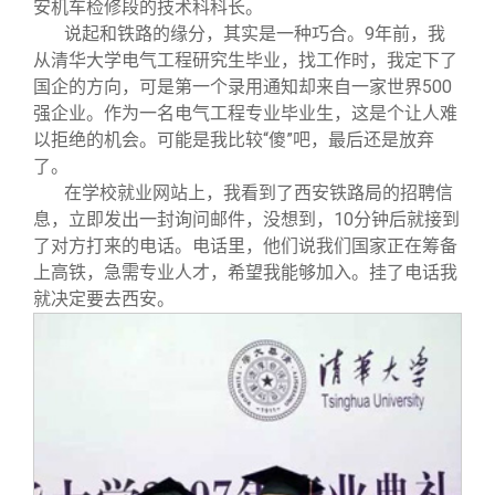
关闭
信息化服务
总会简介
安机车检修段的技术科科长。
说起和铁路的缘分，其实是一种巧合。9年前，我
从清华大学电气工程研究生毕业，找工作时，我定下了
三创大赛
会长致辞
国企的方向，可是第一个录用通知却来自一家世界500
强企业。作为一名电气工程专业毕业生，这是个让人难
以拒绝的机会。可能是我比较“傻”吧，最后还是放弃
实用信息
总会章程
了。
在学校就业网站上，我看到了西安铁路局的招聘信
理事会名单
息，立即发出一封询问邮件，没想到，10分钟后就接到
了对方打来的电话。电话里，他们说我们国家正在筹备
上高铁，急需专业人才，希望我能够加入。挂了电话我
制度法规
就决定要去西安。
联系我们