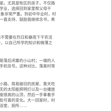
家。尤其是牧区的孩子，不仅路
学业，选择回到家里帮父母干
现象非常严重。到初中毕业时，村
一直支持、鼓励我继续念书，希
也不需要在烈日和暴雨下干农活
去，以自己所学的知识和微薄之
是落后闭塞的小山村；一端的人
手机信号。这种对比、落差时常
小路、简易破旧的房屋、靠天吃
无的太阳能照明灯以及一台播放
座很高的山顶，然后一手拿着手
些可喜的变化。大一回家时，村
浴室、厕所……