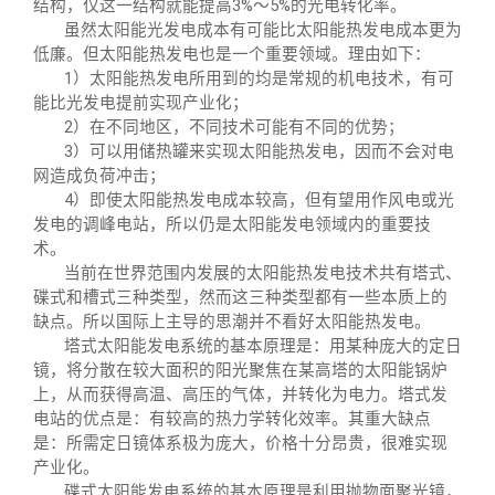
结构，仅这一结构就能提高3%～5%的光电转化率。
虽然太阳能光发电成本有可能比太阳能热发电成本更为
低廉。但太阳能热发电也是一个重要领域。理由如下：
1
）太阳能热发电所用到的均是常规的机电技术，有可
能比光发电提前实现产业化；
2
）在不同地区，不同技术可能有不同的优势；
3
）可以用储热罐来实现太阳能热发电，因而不会对电
网造成负荷冲击；
4
）即使太阳能热发电成本较高，但有望用作风电或光
发电的调峰电站，所以仍是太阳能发电领域内的重要技
术。
当前在世界范围内发展的太阳能热发电技术共有塔式、
碟式和槽式三种类型，然而这三种类型都有一些本质上的
缺点。所以国际上主导的思潮并不看好太阳能热发电。
塔式太阳能发电系统的基本原理是：用某种庞大的定日
镜，将分散在较大面积的阳光聚焦在某高塔的太阳能锅炉
上，从而获得高温、高压的气体，并转化为电力。塔式发
电站的优点是：有较高的热力学转化效率。其重大缺点
是：所需定日镜体系极为庞大，价格十分昂贵，很难实现
产业化。
碟式太阳能发电系统的基本原理是利用抛物面聚光镜，