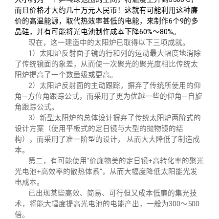
而且价格才大约几十万元人民币！这就有可能利用这种廉
价的高温能源，取代热效率甚低的电能，来制作
6
个
9
的多
晶硅，并有可能将光电池制作成本下降
60%
～
80%
。
现在，这一建造中的太阳炉已取得以下三项成就。
1
）太阳炉反射面子镜的行和列的运动最大幅度地消除
了传统镜面的象差，从而使一次聚光的聚光度相比传统太
阳炉提高了一个数量级或更高。
2
）太阳炉反射面的主动跟踪，摒弃了传统所使用的仰
角—方位角跟踪公式，而采用了更为优越一些的仰角—自旋
角跟踪公式。
3
）新型太阳炉的总体设计摒弃了传统太阳炉两阶式的
设计方案（使用平板式的定日镜与大型的抛物镜的结
构），而采用了准一阶型的设计， 从而大大降低了制造成
本。
第二，有可能使用“价廉物美的定日镜+高转化率的聚光
光电池+高效率的散热体系”，从而大幅度降低太阳能光发
电成本。
已出现某些高效、简易、可行但又成本低廉的集光技
术，将能大幅度提高光电池的电能产出，一般为300～500
倍。