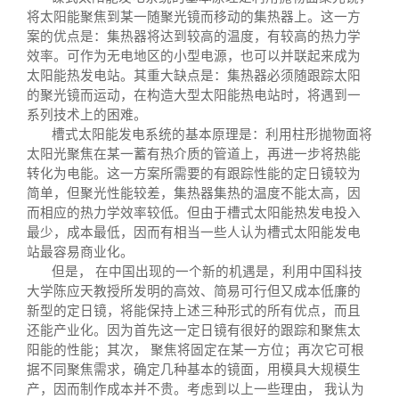
将太阳能聚焦到某一随聚光镜而移动的集热器上。这一方
案的优点是：集热器将达到较高的温度，有较高的热力学
效率。可作为无电地区的小型电源，也可以并联起来成为
太阳能热发电站。其重大缺点是：集热器必须随跟踪太阳
的聚光镜而运动，在构造大型太阳能热电站时，将遇到一
系列技术上的困难。
槽式太阳能发电系统的基本原理是：利用柱形抛物面将
太阳光聚焦在某一蓄有热介质的管道上，再进一步将热能
转化为电能。这一方案所需要的有跟踪性能的定日镜较为
简单，但聚光性能较差，集热器集热的温度不能太高，因
而相应的热力学效率较低。但由于槽式太阳能热发电投入
最少，成本最低，因而有相当一些人认为槽式太阳能发电
站最容易商业化。
但是， 在中国出现的一个新的机遇是，利用中国科技
大学陈应天教授所发明的高效、简易可行但又成本低廉的
新型的定日镜，将能保持上述三种形式的所有优点，而且
还能产业化。因为首先这一定日镜有很好的跟踪和聚焦太
阳能的性能；其次， 聚焦将固定在某一方位；再次它可根
据不同聚焦需求，确定几种基本的镜面，用模具大规模生
产，因而制作成本并不贵。考虑到以上一些理由， 我认为