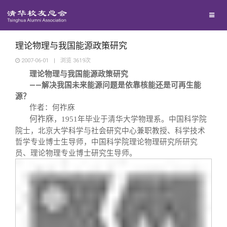
兴趣群体
捐赠方法
我要订阅
清华故事
西南联大校友会
义工计划
新媒体平台
青春风采
理论物理与我国能源政策研究
2007-06-01
|
浏览
3619
次
理论物理与我国能源政策研究
校友文苑
——解决我国未来能源问题是依靠核能还是可再生能
源？
校友讲坛
作者：何祚庥
何祚庥
，1951年毕业于清华大学物理系。中国科学院
院士，北京大学科学与社会研究中心兼职教授、科学技术
校友视界
哲学专业博士生导师，中国科学院理论物理研究所研究
员、理论物理专业博士研究生导师。
校友服务
校友总会
终身学习