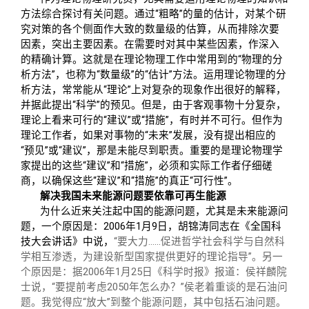
方法综合探讨有关问题。通过“粗略”的量的估计，对某个研
究对策的各个侧面作大致的数量级的估算，从而排除次要
因素，突出主要因素。在需要时对其中某些因素，作深入
的精确计算。这就是在理论物理工作中常用到的“物理的分
析方法”，也称为“数量级”的“估计”方法。运用理论物理的分
析方法，常常能从“理论”上对复杂的现象作出很好的解释，
并据此提出“科学”的预见。但是，由于客观事物十分复杂，
理论上看来可行的“建议”或“措施”，有时并不可行。但作为
理论工作者，如果对事物的“未来”发展，没有提出相应的
“预见”或“建议”，那是未能尽到职责。重要的是理论物理学
家提出的这些“建议”和“措施”，必须和实际工作者仔细磋
商，以确保这些“建议”和“措施”的真正“可行性”。
解决我国未来能源问题要依靠可再生能源
为什么近来关注起中国的能源问题，尤其是未来能源问
题，一个原因是：2006年1月9日，胡锦涛同志在《全国科
技大会讲话》中说，
“要大力……促进哲学社会科学与自然科
学相互渗透，为建设新型国家提供更好的理论指导”。另一
个原因是：据2006年1月25日《科学时报》报道：侯祥麟院
士说，“要提前考虑2050年怎么办？”侯老着重谈的是石油问
题。我觉得应“放大”到整个能源问题，其中包括石油问题。