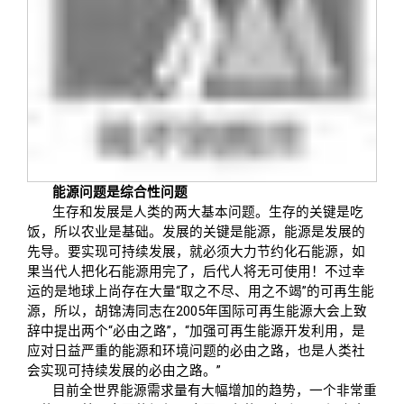
关闭
信息化服务
总会简介
三创大赛
会长致辞
实用信息
总会章程
理事会名单
能源问题是综合性问题
生存和发展是人类的两大基本问题。生存的关键是吃
制度法规
饭，所以农
业是基础。发展的关键是能源，能源是发展的
先导。要实现可持续发展，就必须大力节约化石能源，如
果当代人把化石能源用完了，后代人将无可使用！不过幸
联系我们
运的是地球上尚存在大量“取之不尽、用之不竭”的可再生能
源，所以，胡锦涛同志在2005年国际可再生能源大会上致
辞中提出两个“必由之路”，“加强可再生能源开发利用，是
应对日益严重的能源和环境问题的必由之路，也是人类社
会实现可持续发展的必由之路。”
目前全世界能源需求量有大幅增加的趋势，一个非常重