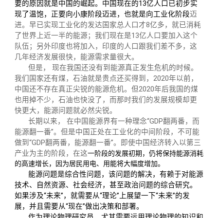
要的原因就是中国的崛起。中国现在的13亿人口已初步实
现了温饱，正要向小康阶段迈进，也就是向工业化阶段
迈
进。早已实现工业化的发达国家总人口才8亿多，就已消耗
了世界上近一半的能源；我们现在是13亿人口要加入这个
队伍；另外印度也将加入，印度的人口跟我们差不多，这
几年经济发展很快，能源需求量很大。
但是， 现在我国还没有到能源真正发生危机的时候。
我们国家还有煤，石油就是贵点还买得到，2020年以前，
中国还不存在真正尖锐的能源危机。但2020年后我国的煤
也用掉不少，石油也快没了，而那时我们的发展规模却更
快更大，能源问题就必然尖锐。
长期以来， 在中国能源界有一种理念“GDP翻两番，而
能源翻一番”。但是中国正处在工业化的中间阶段，不可能
做到“GDP翻两番，能源翻一番”。即使中国经济转入以第三
产业为主的阶段，在这
一阶段的发展初期，仍将保持能源消耗
的高速增长，因为居民用电、用能将大幅度增加。
能源问题是综合性问题，该问题的解决，有赖于对能源
技术、自然资源、社会经济，甚至政治问题的综合研究。
如果涉及“未来”，就需要从“理论”上展望一下“未来”的发
展，并且需要从“现在”做出决策和部署。
作为理论物理研究员，尤其需要运用理论物理的知识和