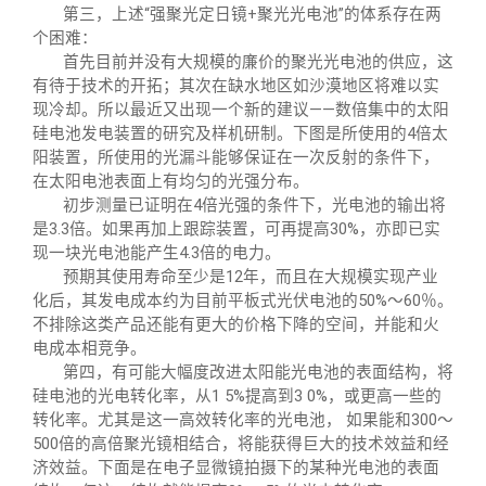
第三，上述“强聚光定日镜+聚光光电池”的体系存在两
个困难：
首先目前并没有大规模的廉价的聚光光电池的供应，这
有待于技术的开拓；其次在缺水地区如沙漠地区将难以实
现冷却。所以最近又出现一个新的建议——数倍集中的太阳
硅电池发电装置的研究及样机研制。下图是所使用的4倍太
阳装置，所使用的光漏斗能够保证在一次反射的条件下，
在太阳电池表面上有均匀的光强分布。
初步测量已证明在4倍光强的条件下，光电池的输出将
是3.3倍。如果再加上跟踪装置，可再提高30%，亦即已实
现一块光电池能产生4.3倍的电力。
预期其使用寿命至少是12年，而且在大规模实现产业
化后，其发电成本约为目前平板式光伏电池的50%～60％。
不排除这类产品还能有更大的价格下降的空间，并能和火
电成本相竞争。
第四，有可能大幅度改进太阳能光电池的表面结构，将
硅电池的光电转化率，从1 5%提高到3 0%，或更高一些的
转化率。尤其是这一高效转化率的光电池， 如果能和300～
500倍的高倍聚光镜相结合，将能获得巨大的技术效益和经
济效益。下面是在电子显微镜拍摄下的某种光电池的表面