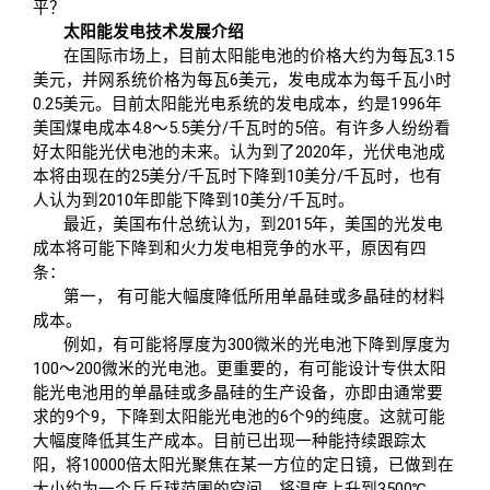
平？
太阳能发电技术发展介绍
在国际市场上，目前太阳能电池的价格大约为每瓦3.15
美元，并网系统价格为每瓦6美元，发电成本为每千瓦小时
0.25美元。目前太阳能光电系统的发电成本，约是1996年
美国煤电成本4.8～5.5美分/千瓦时的5倍。有许多人纷纷看
好太阳能光伏电池的未来。认为到了2020年，光伏电池成
本将由现在的25美分/千瓦时下降到10美分/千瓦时，也有
人认为到2010年即能下降到10美分/千瓦时。
最近，美国布什总统认为，到2015年，美国的光发电
成本将可能下降到和火力发电相竞争的水平，原因有四
条：
第一， 有可能大幅度降低所用单晶硅或多晶硅的材料
成本。
例如，有可能将厚度为
300
微米的光电池下降到厚度为
100
～
200
微米的光电池。更重要的，有可能设计专供太阳
能光电池用的单晶硅或多晶硅的生产设备，亦即由通常要
求的
9
个
9
，下降到太阳能光电池的
6
个
9
的纯度。这就可能
大幅度降低其生产成本。目前已出现一种能持续跟踪太
阳，将
10000
倍太阳光聚焦在某一方位的定日镜，已做到在
大小约为一个乒乓球范围的空间，将温度上升到
3500
℃
，