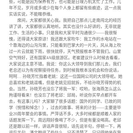
些，可能是因为保养有方，也可能是日理万机太忙了工作。几
年不见，岁月或多或少在每个人身上都留有些痕迹，这一点我
实话实说，不能瞎恭维。
席间，大家都很关心我。我把自己那点儿走南闯北的经历
讲了讲，大家都很认真地听。其实也没什么好讲的，无非就是
工作、生活的小事。只是我和大家平时沟通很少——我很惭
愧，还得请大家原谅！我还跟大家吹牛：我工作的水电站在一
个靠海边的山沟沟里，只能看到巴掌大的一片天，风从海上吹
过一片云就能下雨，很快就停，天气预报根本不管我们。山里
空气特好，还有国家
4A
级旅游区。老崔建议什么时候去看看，
大家说这主意不错。我说：你这么大领导到我们那儿去，我们
老总还以为有视察接待任务，到时候我根本没机会和你说话，
呵呵
…
孙晓芳忙指着老姚：这还一位国网公司的大领导呢。她
总喜欢和老姚逗嘴，但是老姚见招就拆，不给孙晓芳得势的机
会。当然，孙晓芳也没忘了将我一军：哎哟，张海燕怎么这么
拘谨呀看来！也没忘了将老邱：邱局，听说你买早点都开车
去，有这事儿吗？大家聊了很多话题：国外的同学、已故的同
学（惋惜和悼念！），过去的故事、将来的计划――主要是毕
业
20
周年聚会的事情。严萍话不多，大多时候都是顺着人家的
话题发挥一下。周远翔好像喝了不少，但是有量没喝高。老邱
还是跟以前一样，讲话声音很轻，话先说半句，停顿一下，再
说后半句。潘文翰说了些什么，记不清楚了，只记得他坐在我