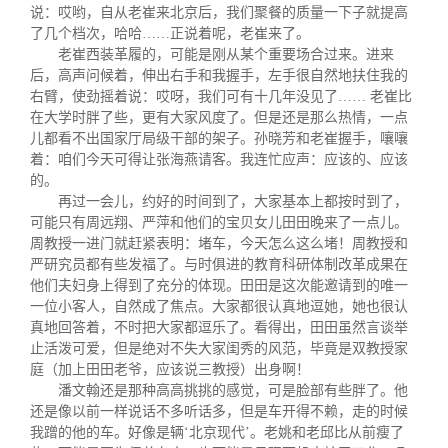
关闭
信息化服务
总会简介
说：哎哟，自从老崔来北京后，我们聚餐的质量一下子就提高
了几个档次，哈哈……正说着呢，老崔来了。
老崔西装革履的，可能是刚从某个重要场合过来。进来
三创大赛
会长致辞
后，高声问候着，伸出右手和我握手，左手很自然地扶住我的
右臂，使劲摇着说：哎呀，我们可有十几年没见了…… 老崔比
在大学时胖了些，更有大家风度了。但是还是那么热情，一点
实用信息
总会章程
儿都看不出国家厅局级干部的架子。孙晓芳和老崔握手，嚷嚷
着：咱们今天可得让张海燕请客。我连忙应声：应该的、应该
的。
理事会名单
再过一会儿，约好的时间到了，大家基本上都按时到了，
可能只有周远翔、严萍和他们的宝贝女儿田田晚来了一点儿。
周教授一进门就赶紧表明：堵车，今天怎么这么堵！周教授和
制度法规
严研究员都有些发福了。与时俱进的教育科研体制改革成果在
他们夫妇身上得到了充分的体现。田田是这次能邀请到的唯一
一位小客人，自然成了焦点。大家都很认真地逗她，她也很认
联系我们
真地回答着，不时把大家都逗乐了。看得出，田田虽然言谈举
止活泼可爱，但是绝对不失大家闺秀的风范，毕竟是双教授家
庭（加上田田老爷，应该说三教授）出身啊！
潘文翰还是那种高高挑挑的感觉，可是脸部有些胖了。他
还是像以前一样说话不多听话多，但是车开得不赖，走的时候
我蹭的他的车。好像是辆‘北京现代’。老姚和老邱比从前瘦了