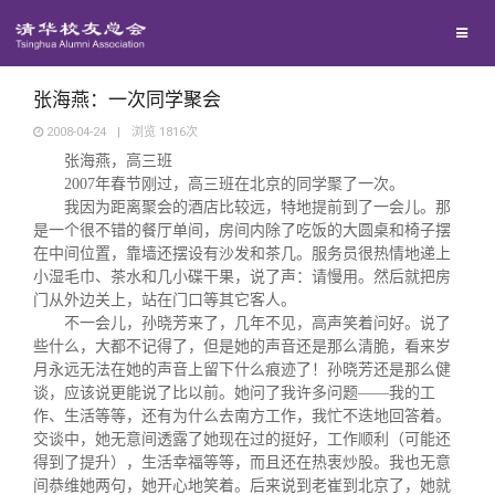
兴趣群体
捐赠方法
我要订阅
清华故事
西南联大校友会
义工计划
新媒体平台
青春风采
张海燕：一次同学聚会
2008-04-24
|
浏览
1816
次
张海燕，高三班
校友文苑
2007
年春节刚过，高三班在北京的同学聚了一次。
我因为距离聚会的酒店比较远，特地提前到了一会儿。那
校友讲坛
是一个很不错的餐厅单间，房间内除了吃饭的大圆桌和椅子摆
在中间位置，靠墙还摆设有沙发和茶几。服务员很热情地递上
小湿毛巾、茶水和几小碟干果，说了声：请慢用。然后就把房
校友视界
门从外边关上，站在门口等其它客人。
不一会儿，孙晓芳来了，几年不见，高声笑着问好。说了
些什么，大都不记得了，但是她的声音还是那么清脆，看来岁
校友服务
月永远无法在她的声音上留下什么痕迹了！孙晓芳还是那么健
谈，应该说更能说了比以前。她问了我许多问题
――
我的工
作、生活等等，还有为什么去南方工作，我忙不迭地回答着。
校友总会
终身学习
交谈中，她无意间透露了她现在过的挺好，工作顺利（可能还
得到了提升），生活幸福等等，而且还在热衷炒股。我也无意
间恭维她两句，她开心地笑着。后来说到老崔到北京了，她就