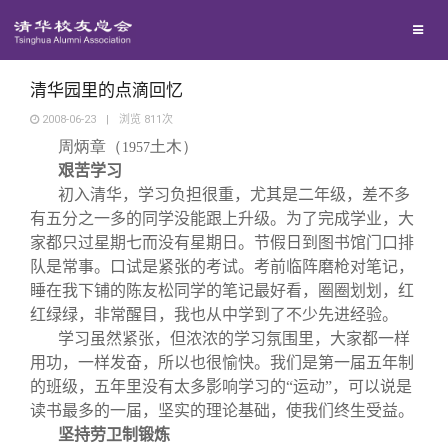
兴趣群体
捐赠方法
我要订阅
清华故事
西南联大校友会
义工计划
新媒体平台
青春风采
清华园里的点滴回忆
2008-06-23
|
浏览
811
次
周炳章（
土木）
校友文苑
1957
艰苦学习
初入清华，学习负担很重，尤其是二年级，差不多
校友讲坛
有五分之一多的同学没能跟上升级。为了完成学业，大
家都只过星期七而没有星期日。节假日到图书馆门口排
队是常事。口试是紧张的考试。考前临阵磨枪对笔记，
校友视界
睡在我下铺的陈友松同学的笔记最好看，圈圈划划，红
红绿绿，非常醒目，我也从中学到了不少先进经验。
校友服务
学习虽然紧张，但浓浓的学习氛围里，大家都一样
用功，一样发奋，所以也很愉快。我们是第一届五年制
的班级，五年里没有太多影响学习的“运动”，可以说是
校友总会
终身学习
读书最多的一届，坚实的理论基础，使我们终生受益。
坚持劳卫制锻炼