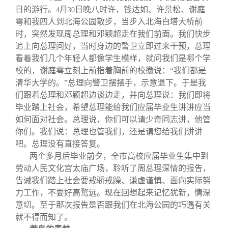
日的游行。
月
日晚八时许，钱达如、许景松、谢庭
4
30
雩和我四人到北海公园散步，当步入北海白塔大桥前
时，突然发现周总理和邓颖超走在我们前面。我们快步
追上向总理问好，当时身边的警卫立即过来干预，总理
看着我们几个年轻人都像学生模样，就问我们是哪个学
校的，谢庭雩立刻上前指着胸前的校徽说：“我们都是
清华大学的。”总理向警卫摆摆手，示意退下。于是我
们跟着总理和邓颖超边谈边走，并向总理说：我们即将
毕业踏上社会，希望总理能给我们应届毕业生讲讲应当
如何面对社会。总理说，你们可以请少奇同志讲，他管
你们。我们说：总理也管我们，还是请您给我们讲讲
吧。总理没有直接答复。
两个多月后毕业前夕，全市高校应届毕业生集中到
劳动人民文化宫太庙广场，聆听了周总理深情的报告，
告诫我们踏上社会要戒骄戒躁、谦虚谨慎、面向实际努
力工作，不要好高鹜远。现在回想起来记忆犹新，情深
意切。至于那次报告是否跟我们在北海公园的巧遇有关
就不得而知了。