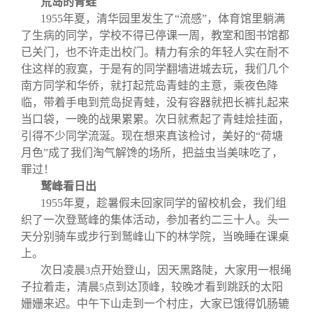
荒岛的青蛙
1955
年夏，清华园里发生了“流感”，体育馆里躺满
了生病的同学，学校不得已停课一周，教室和图书馆都
已关门，也不许走出校门。精力有余的年轻人实在耐不
住这样的寂寞，于是有的同学翻墙进城去玩，我们几个
南方同学和华侨，就打起荒岛青蛙的主意，乘夜色降
临，带着手电到荒岛捉青蛙，没有容器就把长裤扎起来
当口袋，一晚的战果累累。次日就煮起了青蛙烩挂面，
引得不少同学流涎。现在想来真该检讨，美好的“荷塘
月色”成了我们淘气解馋的场所，把益虫当美味吃了，
罪过！
鹫峰看日出
1955
年夏，趁暑假未回家同学的留校机会，我们组
织了一次登鹫峰的集体活动，参加者约二三十人。头一
天分别骑车或步行到鹫峰山下的林学院，当晚睡在课桌
上。
次日凌晨
点开始登山，因天黑路陡，大家用一根绳
3
子拉着走，清晨
点到达顶峰，较晚才看到跳跃的太阳
5
姗姗来迟。中午下山走到一个村庄，大家已饿得饥肠辘