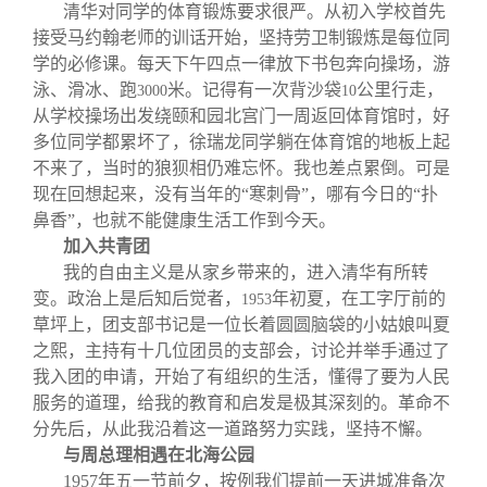
关闭
信息化服务
总会简介
清华对同学的体育锻炼要求很严。从初入学校首先
接受马约翰老师的训话开始，坚持劳卫制锻炼是每位同
学的必修课。每天下午四点一律放下书包奔向操场，游
三创大赛
会长致辞
泳、滑冰、跑
米。记得有一次背沙袋
公里行走，
3000
10
从学校操场出发绕颐和园北宫门一周返回体育馆时，好
实用信息
总会章程
多位同学都累坏了，徐瑞龙同学躺在体育馆的地板上起
不来了，当时的狼狈相仍难忘怀。我也差点累倒。可是
现在回想起来，没有当年的“寒刺骨”，哪有今日的“扑
理事会名单
鼻香”，也就不能健康生活工作到今天。
加入共青团
制度法规
我的自由主义是从家乡带来的，进入清华有所转
变。政治上是后知后觉者，
年初夏，在工字厅前的
1953
草坪上，团支部书记是一位长着圆圆脑袋的小姑娘叫夏
联系我们
之熙，主持有十几位团员的支部会，讨论并举手通过了
我入团的申请，开始了有组织的生活，懂得了要为人民
服务的道理，给我的教育和启发是极其深刻的。革命不
分先后，从此我沿着这一道路努力实践，坚持不懈。
与周总理相遇在北海公园
1957
年五一节前夕，按例我们提前一天进城准备次