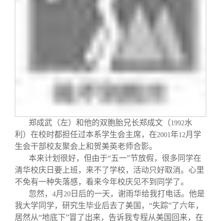
关闭
信息化服务
总会简介
三创大赛
会长致辞
实用信息
总会章程
理事会名单
郑成武（左）和他的双胞胎兄长郑成文（
水
制度法规
1992
利）在校时都担任过本系学生会主席，在
年
月学
2001
12
生会干部校友聚会上和贺美英老师合影。
联系我们
本来计划很好，但由于“五一”节放假，很多同学在
清华校庆日要上班，来不了学校，活动只好取消。心里
不免有一种失落感，看来今年校庆见不到同学了。
忽然，
月
日后的一天，谢雨华给我打电话。他是
4
20
我大学同学，研究生毕业后去了美国，“失踪”了六年，
居然从“地底下”冒了出来，告诉我专程从美国回来，在