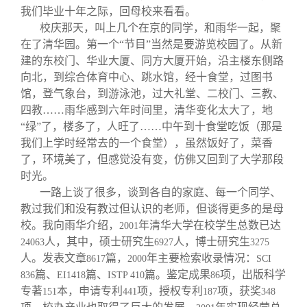
我们毕业十年之际，回母校来看看。
校庆那天，叫上几个在京的同学，和雨华一起，聚
在了清华园。第一个“节目”当然是要游览校园了。从新
建的东校门、华业大厦、同方大厦开始，沿主楼东侧路
向北，到综合体育中心、跳水馆，经十食堂，过图书
馆，登气象台，到游泳池，过大礼堂、二校门、三教、
四教……雨华感到六年时间里，清华变化太大了，地
“绿”了，楼多了，人旺了……中午到十食堂吃饭（那是
我们上学时经常去的一个食堂），虽然饭好了，菜香
了，环境美了，但感觉没有变，仿佛又回到了大学那段
时光。
一路上谈了很多，谈到各自的家庭、每一个同学、
教过我们和没有教过但认识的老师，但谈得更多的是母
校。我向雨华介绍，
年清华大学在校学生总数已达
2001
人，其中，硕士研究生
人，博士研究生
24063
6927
3275
人。发表文章
篇，
年主要检索收录情况：
8617
2000
SCI
篇、
篇、
篇。鉴定成果
项，出版科学
836
EI1418
ISTP 410
86
专著
本，申请专利
项，授权专利
项，获奖
151
441
187
348