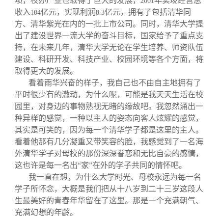
项，校办产业也取得了巨大的发展，
年实现经营总
2001
收入
亿元，实现利润
亿元，拥有了包括清华同
104
8.3
方、清华紫光在内的一批上市公司。同时，清华大学提
出了建设世界一流大学的奋斗目标，国家给予了重点支
持，在未来几年，清华大学无论在学生培养、师资队伍
建设、科研开发、科技产业、校园环境等各个方面，将
取得更大的发展。
看着雨华兴奋的样子，我自己也不由自主地拥有了
平时很少有的激动，为什么呢，可能是我天天生活在校
园里，对身边的事物熟视无睹的缘故吧。我忽然涌出一
种异样的感觉，一种以主人的姿态向客人炫耀的感觉，
其实是可笑的，因为每一个清华学子都是这里的主人。
看着他那有几分凝重又带笑容的脸，我感觉到了一名海
外清华学子对母校的那份深深眷恋和无比自豪的感情，
这也许是每一名出“家”在外的学子共同的情怀吧。
我一直在想，为什么大学时光、母校永远为每一名
学子所怀念，大概是我们把从十八岁到二十三岁这段人
生最美好的青春年华留在了这里。那是一个充满朝气、
充满幻想的年龄。