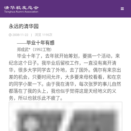
兴趣群体
捐赠方法
我要订阅
清华故事
西南联大校友会
义工计划
新媒体平台
青春风采
永远的清华园
2008-11-22
|
浏览
1195
次
——毕业十年有感
校友文苑
郑成武
*
（
1992
工物）
毕业十年了，去年就开始筹划，要搞一个活动，来
校友讲坛
纪念这个日子。我毕业后留校工作，一直没有离开清
华，很多大学同学去了外地，去了国外。偶尔有来京出
差的机会，只要时间允许，大多要来母校看看，和在京
校友视界
的同学小聚一下。由于我在清华，每次张罗的事儿自然
都落在了我的头上，我也似乎觉得这是天经地义的义
校友服务
务，所以也就乐此不疲了。
校友总会
终身学习