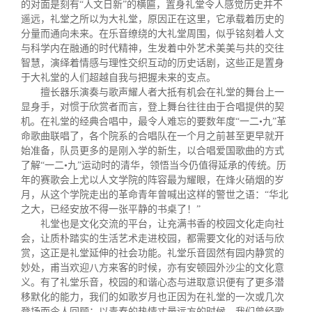
的对面是刻有“人文日新”的横匾，置身礼堂令人感觉历史并不
遥远，礼堂之所以为大礼堂，原因正在这里，它承载着历史的
分量而通向未来。在乐音缭绕的大礼堂周围，似乎铭刻着人文
与科学内在融通的时代精神，生发着中外艺术美美与共的交往
智慧，演绎着情感与理性交织互动的历史话剧，这些正是置身
于大礼堂的人们超越自我与把握未来的支点。
擅长器乐演奏与歌声耀人者大抵有机会在礼堂的舞台上一
显身手，对惯于欣赏者而言，登上舞台往往由于合唱提供的契
机。在礼堂的经典合唱中，最令人难忘的要数年度“一二•九”革
命歌曲联唱了，各个院系的合唱队在一个月之前甚至更早就开
始准备，队员更多的是刚入学的新生，以合唱爱国歌曲的方式
了解“一二•九”运动时的清华，领悟当今仍值得延承的传统。历
年的赛歌会上尤以人文学院的阵容最为耀眼，在烽火硝烟的岁
月，从这个学院走出的革命青年曾喊出这样的警世之语：“华北
之大，已经安放不得一张平静的书桌了！”
礼堂也是文化交流的平台，让充满书香的校园文化走向社
会，让质朴踏实的生活艺术走进校园，都需要文化的对话与欣
赏，这正是礼堂延伸的社会功能。礼堂乐音固然有园内静赏的
妙处，甫当欢迎八方来客的时候，亦有安顿园外沙尘的文化意
义。有了礼堂乐音，校园的和谐心态与进取意识便有了更多潜
移默化的能力，我们的如歌岁月也正因为在礼堂的一次或几次
登场而令人回顾：以青春的热情丈量远方的时候，我们曾经歌