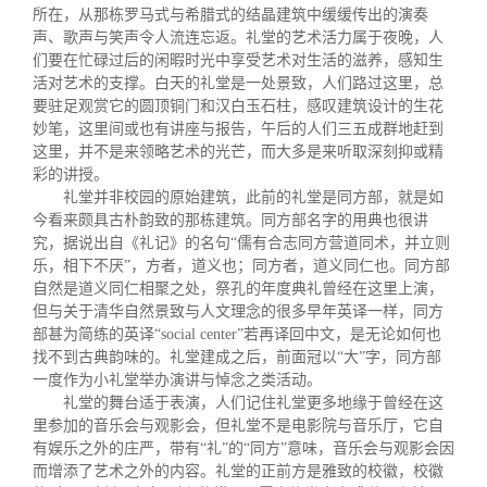
所在，从那栋罗马式与希腊式的结晶建筑中缓缓传出的演奏
声、歌声与笑声令人流连忘返。礼堂的艺术活力属于夜晚，人
们要在忙碌过后的闲暇时光中享受艺术对生活的滋养，感知生
活对艺术的支撑。白天的礼堂是一处景致，人们路过这里，总
要驻足观赏它的圆顶铜门和汉白玉石柱，感叹建筑设计的生花
妙笔，这里间或也有讲座与报告，午后的人们三五成群地赶到
这里，并不是来领略艺术的光芒，而大多是来听取深刻抑或精
彩的讲授。
礼堂并非校园的原始建筑，此前的礼堂是同方部，就是如
今看来颇具古朴韵致的那栋建筑。同方部名字的用典也很讲
究，据说出自《礼记》的名句“儒有合志同方营道同术，并立则
乐，相下不厌”，方者，道义也；同方者，道义同仁也。同方部
自然是道义同仁相聚之处，祭孔的年度典礼曾经在这里上演，
但与关于清华自然景致与人文理念的很多早年英译一样，同方
部甚为简练的英译“social center”若再译回中文，是无论如何也
找不到古典韵味的。礼堂建成之后，前面冠以“大”字，同方部
一度作为小礼堂举办演讲与悼念之类活动。
礼堂的舞台适于表演，人们记住礼堂更多地缘于曾经在这
里参加的音乐会与观影会，但礼堂不是电影院与音乐厅，它自
有娱乐之外的庄严，带有“礼”的“同方”意味，音乐会与观影会因
而增添了艺术之外的内容。礼堂的正前方是雅致的校徽，校徽