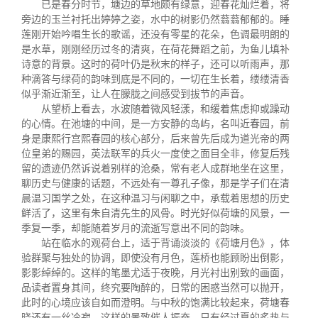
已是春分时节，塘边的草地颇有绿意，迎春花灿烂着，将
旁边的玉兰衬托出婷婷之姿，水中的树影仍然蓊蓊郁郁的。睡
莲刚开始吟唱生长的歌谣，还没有零星的花朵，色调最明朗的
是水草，刚刚经历过冬的清爽，在荷花舞蹈之前，为鱼儿填补
诗意的背景。这时的荷叶仍是秋末的样子，还可以听雨声，那
种滴答与绿荷的韵味到底是不同的，一切在生长着，缕缕清香
似乎渐近渐至，让人在朦胧之间感受到拔节的声音。
从望桥上看去，水波随着微风轻漾，和缓着焦虑抑或躁动
的心情。在池塘的中间，是一方安静的岛屿，名叫近春园，前
身是康熙行宫熙春园的核心部分，后来曾先后成为道光帝的两
位皇弟的赐园，英法联军的兵火一度使之面目全非，修复后残
留的遗迹仍然诉说着别样的沧桑，常有老人成群地坐在这里，
聊历史与健康的话题，不远处有一尊孔子像，那是学子们在清
晨温习国学之处，在这种温习与闲聊之中，承载着思想的历史
鲜活了，这里有朱自清先生的风骨。时光好似荷塘的风景，一
季复一季，却能随着岁月的流逝写意出不同的韵味。
站在临水的观荷台上，适于背诵淡淡的《荷塘月色》，体
验群聚与独处的协调，即使没有月色，莲桥也能顾盼出倒影，
影影绰绰的。这样的笔墨尤适于夜晚，月光衬出别致的画面，
品读者置身其间，终究要陶醉的，日常的困惑当然可以抛开，
此时的心境应该自如而澄明。与中秋的饱满比较起来，荷塘春
晓还有一丝冷寂，这样的景致催人振奋，只有经过夏的炙热与