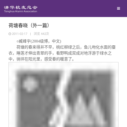
兴趣群体
捐赠方法
我要订阅
清华故事
西南联大校友会
义工计划
新媒体平台
青春风采
荷塘春晓（外一篇）
2011-02-17
|
浏览
442
次
○臧峰宇
(2004级博，中文)
校友文苑
荷塘的春来得并不早，桃红柳绿之后，鱼儿吻化水面的蚕
衣，睡莲才伸出青翠的手，看野鸭成双成对地浮游于绿水之
校友讲坛
中，徜徉在阳光里，感受春的暖意了。
校友视界
校友服务
校友总会
终身学习