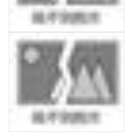
关闭
信息化服务
总会简介
三创大赛
会长致辞
实用信息
总会章程
理事会名单
制度法规
联系我们