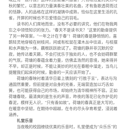
秋的繁忙，以意志的力量演奏壮美的名曲，才有鱼歌透荷而过
的恬静，人的品格在这样的凝铸中成熟，恰似在这里生活的孔
雀，开屏的时候也不忘爱惜自己的羽毛。
读书的人们席地而坐，没有不必要的讲究，他们在物我两
忘之中领悟知识的张力。“春天不是读书天？”这里的勤奋提供
了另一种答案，“一年之计在于春”！荷塘的春是静悄悄的，喜
鹊轻灵地穿梭在树枝间，间或有松鼠在灌木丛中往返，与枝摆
和水声融为一体，藕根跃跃欲试了。荷塘的静并非沉默的空
寂，她传达着天籁，不会打扰乐于独处的人，也不会妨碍群聚
的气氛，荷塘的春蕴含着力量，仿佛孟浩然的意境，她来得并
不早，却正是时候，不能让美妙的时光在春眠中溜走，当鸟儿
提醒我们起床的时候，勤奋的一天应该开始了。
荷塘的春映衬着清华日晷上镌刻的“行胜于言”，表达与沟
通固然重要，但前提是对自身的完善，无端营造加以巧舌如
簧，也可能获得自己的市场，却始终为清华精神所不容。正如
荷塘春晓，最清爽的是生长的声音，昨夜的落花已化作护花的
春泥，模样无人识，“只有香如故”。荷塘的春真正是大写的，
在暖意中坚韧，在期待中超越，在冬的尽头孕育希望，浸润着
涵养。
礼堂乐音
当夜晚的校园缭绕优美的乐音时，礼堂便成为“众乐乐”的