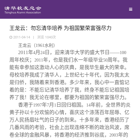
兴趣群体
捐赠方法
我要订阅
清华故事
西南联大校友会
义工计划
新媒体平台
青春风采
王龙云：勿忘清华培养 为祖国繁荣富强尽力
2011-04-14
|
浏览
1040
次
王龙云（
1961
水利）
校友文苑
2011
年
月
日，迎来清华大学的盛大节日——
4
24
100
周年校庆；
年，也是我们水一年级毕业
周年。我
2011
50
校友讲坛
能有幸参加这激动人心的庆典，是我毕生最大的荣幸。
母校培养我成了清华人，上世纪七十年代，因为我太太
是归侨，我随着来到香港。多少年来，我心中一直惦记
校友视界
着的是：不能忘记清华培养了我，终身不能忘记祖国培
养了我！我无论在哪里，都要为祖国的繁荣富强尽力。
校友服务
香港于
年
月
日回归祖国。
年前，全世界的炎
1997
7
1
14
黄子孙以十分欢愉的心情，喜庆这个涤荡百年屈辱、亿
万人民扬眉吐气的日子的到来。十多年来，香港经历了
校友总会
终身学习
几番风雨的考验，社会上出现连绵不断的政治风波，席
卷全球的金融风暴，将香港的经济推到谷底，
年的
2003