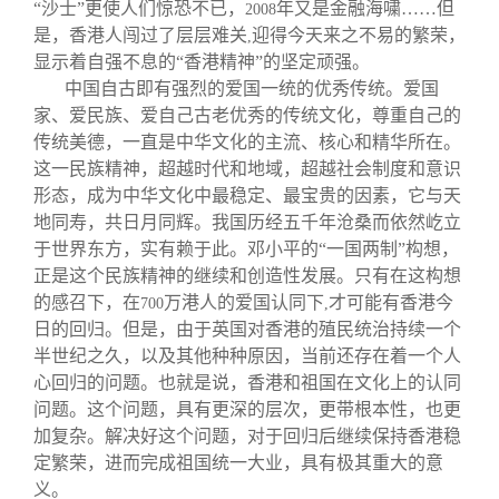
关闭
信息化服务
总会简介
“沙士”更使人们惊恐不已，
年又是金融海嘨……但
2008
是，香港人闯过了层层难关
迎得今天来之不易的繁荣，
,
显示着自强不息的“香港精神”的坚定顽强。
三创大赛
会长致辞
中国自古即有强烈的爱国一统的优秀传统。爱国
家、爱民族、爱自己古老优秀的传统文化，尊重自己的
传统美德，一直是中华文化的主流、核心和精华所在。
实用信息
总会章程
这一民族精神，超越时代和地域，超越社会制度和意识
形态，成为中华文化中最稳定、最宝贵的因素，它与天
理事会名单
地同寿，共日月同辉。我国历经五千年沧桑而依然屹立
于世界东方，实有赖于此。邓小平的“一国两制”构想，
正是这个民族精神的继续和创造性发展。只有在这构想
制度法规
的感召下，在
万港人的爱国认同下
才可能有香港今
700
,
日的回归。但是，由于英国对香港的殖民统治持续一个
联系我们
半世纪之久，以及其他种种原因，当前还存在着一个人
心回归的问题。也就是说，香港和祖国在文化上的认同
问题。这个问题，具有更深的层次，更带根本性，也更
加复杂。解决好这个问题，对于回归后继续保持香港稳
定繁荣，进而完成祖国统一大业，具有极其重大的意
义。