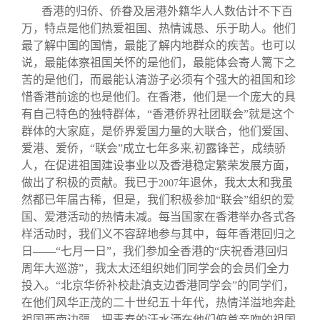
香港的归侨、侨眷及居港外籍华人人数估计不下百
万，特点是他们热爱祖国、热情诚恳、乐于助人。他们
最了解中国的国情，最能了解内地群众的疾苦。也可以
说，最能体察祖国关怀的是他们，最能体会寄人篱下之
苦的是他们，而最能认清游子必须有个强大的祖国和珍
惜香港前途的也是他们。在香港，他们是一个庞大的具
有自己特色的独特群体，“香港侨界社团联会”就是这个
群体的大家庭，是侨界爱国力量的大联合，他们爱国、
爱港、爱侨，“联会”成立七年多来
初露锋芒，成绩骄
,
人，在促进祖国建设事业以及香港稳定繁荣发展方面，
做出了积极的贡献。我已于
年退休，我太太和我虽
2007
然都已年届古稀，但是，我们积极参加“联会”组织的爱
国、爱港活动的热情未减。每当国家在香港举办各式各
样活动时，我们义不容辞地参与其中，每年香港回归之
日——“七月一日”，我们参加全香港的“庆祝香港回归
周年大巡游”，我太太还组织她们同学会的会员们全力
投入。“北京华侨补校赴滇支边香港同学会”的同学们，
在他们风华正茂的二十世纪五十年代，热情洋溢地奔赴
祖国西南边疆，把青春的汗水洒在他们俯首亲吻的祖国