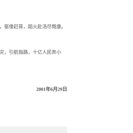
，驱倭赶蒋，蹈火赴汤尽慨康。
灾，引航指路，十亿人民奔小
2001
年
6
月
29
日