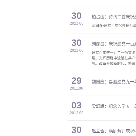
30
柏占山：诗词二首庆祝
2021.06
沁园春•建党百年忆领袖毛
30
刘彦昌：庆祝建党一百
2021.06
建党百年庆一九二一惊雷响
煌。光辉历程中流砥柱共产
展。改革开放新时代，繁荣
29
魏赠应：喜迎建党九十
2011.06
03
梁颂辉：纪念入学五十
2012.09
30
赵立合：满庭芳？庆祝