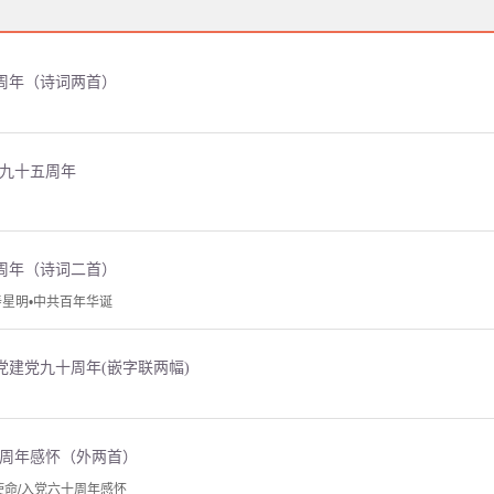
周年（诗词两首）
党九十五周年
周年（诗词二首）
寿星明•中共百年华诞
建党九十周年(嵌字联两幅)
十周年感怀（外两首）
使命/入党六十周年感怀