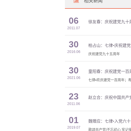
相关新闻
06
徐友春：庆祝建党九十
2011.07
30
柏占山：七律•庆祝建
2016.06
庆祝建党九十五周年
30
童阳春：庆祝建党一百
2021.06
七律•欢庆建党一百周年；
23
赵立合：庆祝中国共产党
2011.06
01
魏赠应：七律•入党六
2019.07
歌颂共产党/不忘初心 牢记