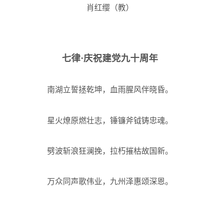
肖红缨（教）
七律·庆祝建党九十周年
南湖立誓拯乾坤，血雨腥风伴晓昏。
星火燎原燃壮志，锤镰斧钺铸忠魂。
劈波斩浪狂澜挽，拉朽摧枯故国新。
万众同声歌伟业，九州泽惠颂深恩。