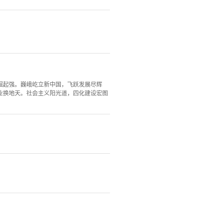
崛起强。巍峨屹立新中国，飞跃发展尽辉
业换地天。社会主义阳光道，四化建设宏图