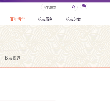
百年清华
校友服务
校友总会
校友视界