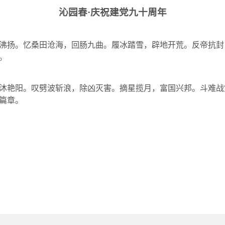
沁园春·庆祝建党九十周年
沸扬。忆桑田沧海，回肠九曲。履冰踏雪，辟地开荒。反帝抗封
。
沐艳阳。叹劈波斩浪，除凶灭害。摘星揽月，富国兴邦。斗难战
篇章。