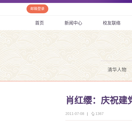
邮箱登录
首页
新闻中心
校友联络
清华人物
肖红缨：庆祝建
2011-07-08
|
1367