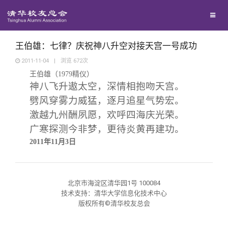
兴趣群体
捐赠方法
我要订阅
清华故事
西南联大校友会
义工计划
新媒体平台
青春风采
王伯雄：七律？庆祝神八升空对接天宫一号成功
2011-11-04
|
浏览
672
次
王伯雄（
1979
精仪）
校友文苑
神八飞升遨太空，深情相抱吻天宫。
劈风穿雾力威猛，逐月追星气势宏。
校友讲坛
激越九州酬夙愿，欢呼四海庆光荣。
广寒探测今非梦，更待炎黄再建功。
校友视界
2011
年
11
月
3
日
校友服务
北京市海淀区清华园1号 100084
技术支持：清华大学信息化技术中心
校友总会
终身学习
版权所有©清华校友总会