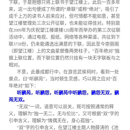
关闭
信息化服务
总会简介
下联，于是抱憾只将上联书于望江楼上，此后一百多年
来，这一出句便成了所谓的“悬联”或称“绝对”，吸引了
成千上万的读书人前来应对，但可惜都不能如意，甚至
三创大赛
会长致辞
望江楼管理处三次公开征联，也未能征得佳对。特别是
在
年为庆祝望江楼建楼
周年而举办的第三次征联
2009
120
活动中，通过电视、报纸、网络等各种渠道，共征到下
实用信息
总会章程
联
份，仍未能遴选出满意的下联，因此至今崇丽阁
3758
（即望江楼）上的文曲星塑像两旁柱子，“百年绝对”独
理事会名单
据上联位置，而下联位置仍然只挂有一块无字联板与之
相对。
不意，此番成都行中，在游览武侯祠时，看到一处
制度法规
景点，曰“听鹂苑”，当时顿生灵感，巧以用之应对“百
年绝对”如下：
联系我们
听鹂苑，听鹂怨，听鹂苑中听鹂怨，鹂怨无双，鹂
苑无双。
“无双”一词，语意可以双关，既可按照通常的释
义，理解为“独一无二，无与伦比”，又可根据“双”字的
引申含义，理解为“情偶无在，身心孤独”。
“双”字的引申含义，在望江楼主题人物薛涛的《池