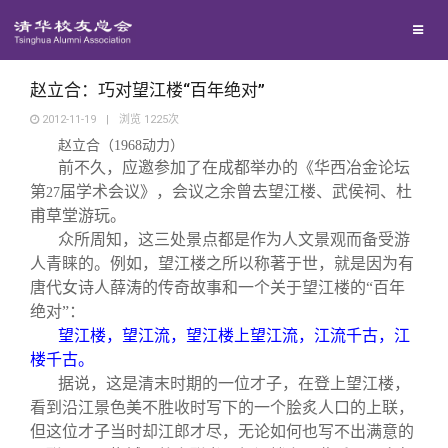
兴趣群体
捐赠方法
我要订阅
清华故事
西南联大校友会
义工计划
新媒体平台
青春风采
赵立合：巧对望江楼“百年绝对”
2012-11-19
|
浏览
1225
次
赵立合（
1968
动力）
校友文苑
前不久，应邀参加了在成都举办的《华西冶金论坛
第
届学术会议》，会议之余曾去望江楼、武侯祠、杜
27
校友讲坛
甫草堂游玩。
众所周知，这三处景点都是作为人文景观而备受游
人青睐的。例如，望江楼之所以称著于世，就是因为有
校友视界
唐代女诗人薛涛的传奇故事和一个关于望江楼的“百年
绝对”：
校友服务
望江楼，望江流，望江楼上望江流，江流千古，江
楼千古。
据说，这是清末时期的一位才子，在登上望江楼，
校友总会
终身学习
看到沿江景色美不胜收时写下的一个脍炙人口的上联，
但这位才子当时却江郎才尽，无论如何也写不出满意的